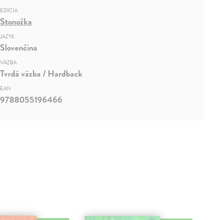
EDÍCIA
Stonožka
JAZYK
Slovenčina
VÄZBA
Tvrdá väzba / Hardback
EAN
9788055196466