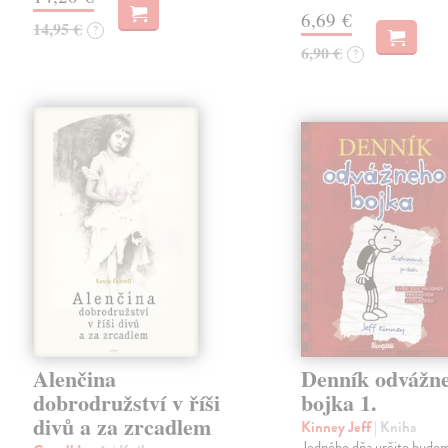
6,69 €
14,95 €
?
6,90 €
?
Alenčina
Denník odvážn
dobrodružství v říši
bojka 1.
divů a za zrcadlem
Kinney Jeff
| Kniha
Jedného dňa určite budem