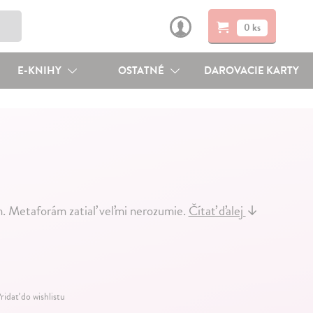
0 ks
E-KNIHY
OSTATNÉ
DAROVACIE KARTY
. Metaforám zatiaľ veľmi nerozumie.
Čítať ďalej
↓
ridať do wishlistu