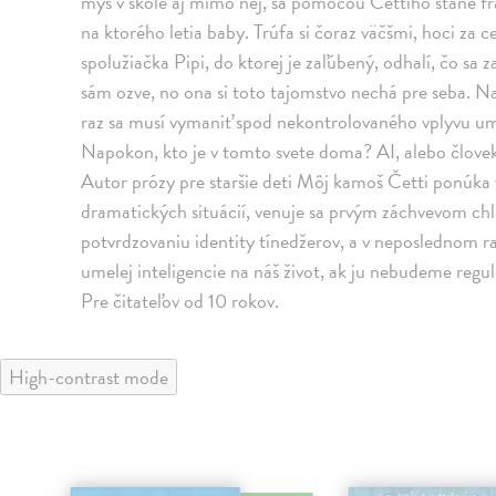
myš v škole aj mimo nej, sa pomocou Čettiho stane fr
na ktorého letia baby. Trúfa si čoraz väčšmi, hoci za
spolužiačka Pipi, do ktorej je zaľúbený, odhalí, čo sa za
sám ozve, no ona si toto tajomstvo nechá pre seba. N
raz sa musí vymaniť spod nekontrolovaného vplyvu ume
Napokon, kto je v tomto svete doma? AI, alebo člove
Autor prózy pre staršie deti Môj kamoš Četti ponúka 
dramatických situácií, venuje sa prvým záchvevom ch
potvrdzovaniu identity tínedžerov, a v neposlednom r
umelej inteligencie na náš život, ak ju nebudeme regul
Pre čitateľov od 10 rokov.
High-contrast mode