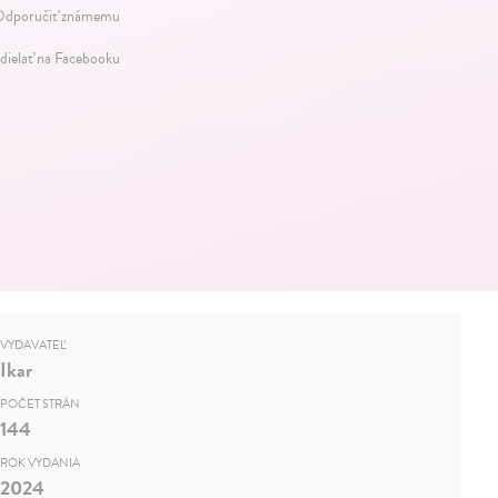
dporučiť známemu
dielať na Facebooku
VYDAVATEĽ
Ikar
POČET STRÁN
144
ROK VYDANIA
2024