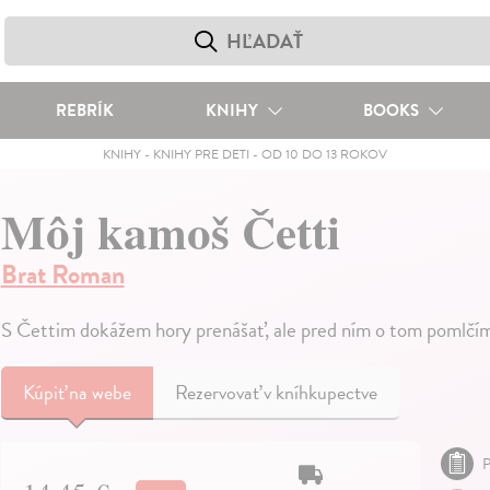
REBRÍK
KNIHY
BOOKS
KNIHY
-
KNIHY PRE DETI
-
OD 10 DO 13 ROKOV
Môj kamoš Četti
Brat Roman
S Čettim dokážem hory prenášať, ale pred ním o tom pomlčím
Kúpiť
na webe
Rezervovať v kníhkupectve
P