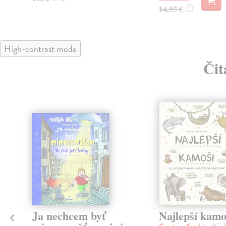
14,95 €
?
High-contrast mode
Čit
klade
Ja nechcem byť
Najlepší kamo