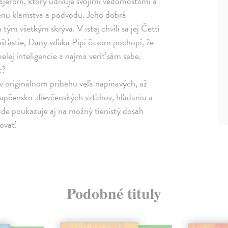
ajerom, ktorý udivuje svojimi vedomosťami a
 cenu klamstva a podvodu. Jeho dobrá
 tým všetkým skrýva. V istej chvíli sa jej Četti
ašťastie, Dany vďaka Pipi časom pochopí, že
lej inteligencie a najmä veriť sám sebe.
k?
v originálnom príbehu veľa napínavých, až
lapčensko-dievčenských vzťahov, hľadaniu a
ade poukazuje aj na možný tienistý dosah
ovať.
Podobné tituly