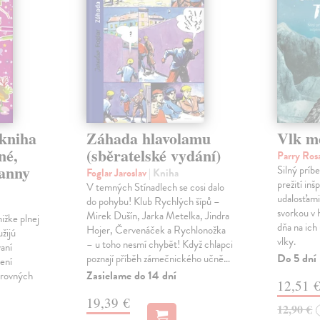
 kniha
Záhada hlavolamu
Vlk m
né,
(sběratelské vydání)
Parry Ro
panny
Silný príb
Foglar Jaroslav
| Kniha
prežití in
V temných Stínadlech se cosi dalo
udalosťami.
do pohybu! Klub Rychlých šípů –
svorkou v 
Mirek Dušín, Jarka Metelka, Jindra
ižke plnej
dňa na ich
Hojer, Červenáček a Rychlonožka
užijú
vlky.
– u toho nesmí chybět! Když chlapci
vaní
Do 5 dní
poznají příběh zámečnického učně…
ení
Zasielame do 14 dní
arovných
12,51 
19,39 €
12,90 €