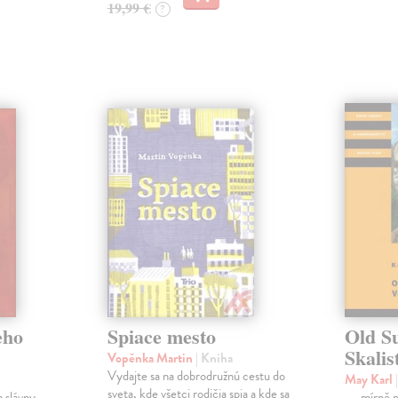
19,99 €
?
eho
Spiace mesto
Old S
Skalis
Vopěnka Martin
| Kniha
Vydajte sa na dobrodružnú cestu do
May Karl
sveta, kde všetci rodičia spia a kde sa
 slávny,
„… mírně p