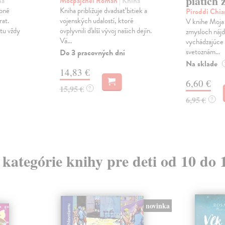
piatich 
ha
Mocpajchel Roman
| Kniha
bné
Kniha približuje dvadsať bitiek a
Piroddi Chia
rat.
vojenských udalostí, ktoré
V knihe Moja 
 tu vždy
ovplyvnili ďalší vývoj našich dejín.
zmysloch nájd
Vä...
vychádzajúce 
svetoznám...
Do 3 pracovných dní
Na sklade
14,83 €
6,60 €
15,95 €
?
6,95 €
?
z kategórie knihy pre deti od 10 do 
novinka