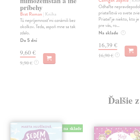
mimozemšťan a iné
Corrigan Sophie
| Kni
príbehy
Odhaľte nepravdepodo
priateľstvá vo svete zvie
Brat Roman
| Kniha
Priateľ je niekto, kto je
a
Tú nepríjemnosť mi oznámili bez
pre vás, ro...
okolkov. Teda, aspoň mne sa tak
Na sklade
zdalo.
?
Do 5 dní
16,39 €
9,60 €
16,90 €
?
9,90 €
?
Ďalšie 
na sklade