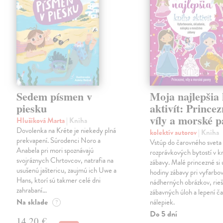
Sedem písmen v
Moja najlepšia
piesku
aktivít: Princez
víly a morské 
Hlušíková Marta
| Kniha
Dovolenka na Kréte je niekedy plná
kolektív autorov
| Kniha
prekvapení. Súrodenci Noro a
Vstúp do čarovného sveta
Anabela pri mori spoznávajú
rozprávkových bytostí v kn
svojráznych Chrtovcov, natrafia na
zábavy. Malé princezné si 
usušenú jaštericu, zaujmú ich Uwe a
hodiny zábavy pri vyfarbo
Hans, ktorí sú takmer celé dni
nádherných obrázkov, rieš
zahrabaní…
zábavných úloh a lepení č
Na sklade
nálepiek.
?
Do 5 dní
14,20 €