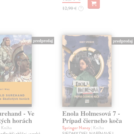
12,90 €
?
predpredaj
predpredaj
urehand - Ve
Enola Holmesová 7 -
tých horách
Prípad čierneho koča
| Kniha
Springer Nancy
| Kniha
odlouhlý obličej, vysoké
SIEDMY DIEL NAPÍNAVEJ