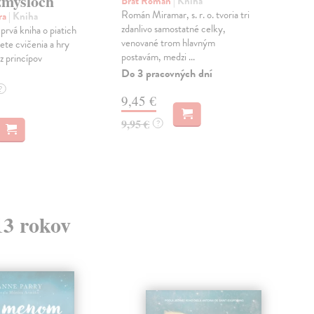
zmysloch
Brat Roman
| Kniha
Cat
Román Miramar, s. r. o. tvoria tri
Moj
ra
| Kniha
zdanlivo samostatné celky,
nej
prvá kniha o piatich
venované trom hlavným
lite
ete cvičenia a hry
postavám, medzi ...
auto
z princípov
Do 3 pracovných dní
Na 
?
9,45 €
20
9,95 €
22,
?
13 rokov