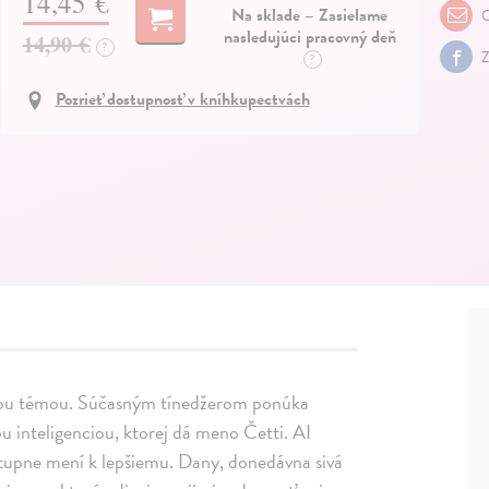
14,45 €
Na sklade – Zasielame
O
nasledujúci pracovný deň
14,90 €
?
Z
?
Pozrieť dostupnosť v kníhkupectvách
lnou témou. Súčasným tínedžerom ponúka
ou inteligenciou, ktorej dá meno Četti. AI
tupne mení k lepšiemu. Dany, donedávna sivá