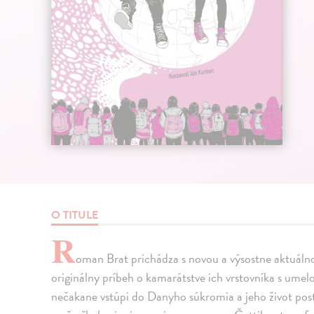
O TITULE
R
oman Brat prichádza s novou a výsostne aktuá
originálny príbeh o kamarátstve ich vrstovníka s umel
nečakane vstúpi do Danyho súkromia a jeho život pos