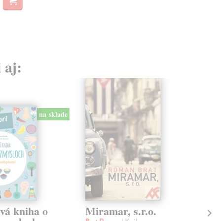
13,
 aj:
na sklade
vá kniha o
Miramar, s.r.o.
Mo