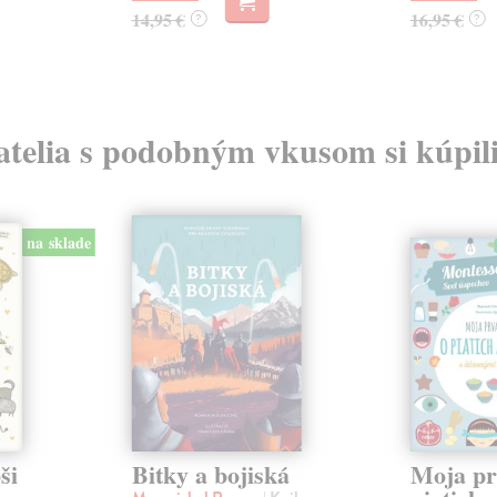
14,95 €
16,95 €
?
?
atelia s podobným vkusom si kúpili
na sklade
ši
Bitky a bojiská
Moja pr