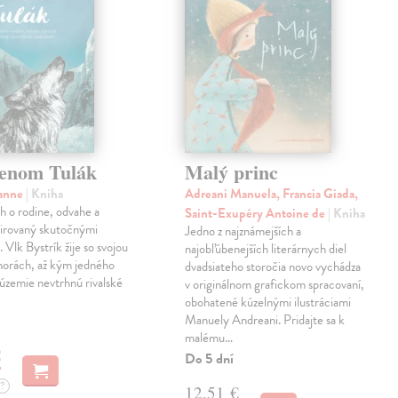
enom Tulák
Malý princ
sanne
| Kniha
Adreani Manuela, Francia Giada,
eh o rodine, odvahe a
Saint-Exupéry Antoine de
| Kniha
špirovaný skutočnými
Jedno z najznámejších a
 Vlk Bystrík žije so svojou
najobľúbenejších literárnych diel
horách, až kým jedného
dvadsiateho storočia novo vychádza
 územie nevtrhnú rivalské
v originálnom grafickom spracovaní,
obohatené kúzelnými ilustráciami
Manuely Andreani. Pridajte sa k
malému…
€
Do 5 dní
?
12,51 €