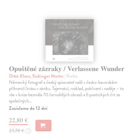
Opuštěné zázraky / Verlassene Wunder
Ditté Klaus, Sichinger Martin
| Kniha
Německý fotograf a český spisovatel našli v česko-bavorském
příhraničí krásu v zániku. Tajemství, rozklad, pokřivení i naděje – to
vše v knize bezmála 70 černobílých obrazů a 6 poetických črt ze
společných…
Zasielame do 12 dní
22,80 €
23,50 €
?