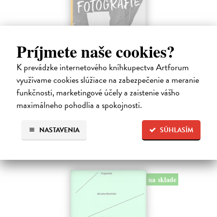
Príjmete naše cookies?
Vizionáři fotografie
Marien Warner Mary
| Kniha
K prevádzke internetového kníhkupectva Artforum
Fotografové zařazení do této publikace jsou však nejen původními
využívame cookies slúžiace na zabezpečenie a meranie
tvůrci svých vlastních obrazů, ale čerpají inspiraci ze zkušenosti z
malby, designu, reklamy, žurnalistiky a společenských věd. V naší…
funkčnosti, marketingové účely a zaistenie vášho
Na sklade
?
maximálneho pohodlia a spokojnosti.
31,63 €
NASTAVENIA
SÚHLASÍM
33,29 €
?
na sklade