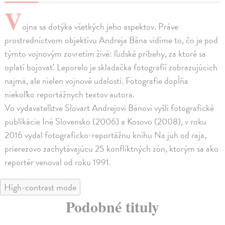
V
ojna sa dotýka všetkých jeho aspektov. Práve
prostredníctvom objektívu Andreja Bána vidíme to, čo je pod
týmto vojnovým zovretím živé: ľudské príbehy, za ktoré sa
oplatí bojovať. Leporelo je skladačka fotografií zobrazujúcich
najmä, ale nielen vojnové udalosti. Fotografie dopĺňa
niekoľko reportážnych textov autora.
Vo vydavateľstve Slovart Andrejovi Bánovi vyšli fotografické
publikácie Iné Slovensko (2006) a Kosovo (2008), v roku
2016 vydal fotograficko-reportážnu knihu Na juh od raja,
prierezovo zachytávajúcu 25 konfliktných zón, ktorým sa ako
reportér venoval od roku 1991.
High-contrast mode
Podobné tituly