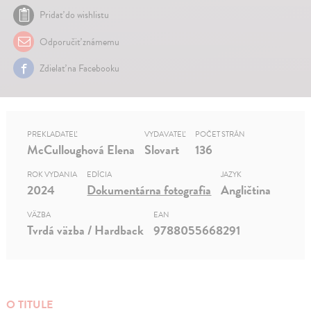
Pridať do wishlistu
Odporučiť známemu
Zdielať na Facebooku
PREKLADATEĽ
VYDAVATEĽ
POČET STRÁN
McCulloughová Elena
Slovart
136
ROK VYDANIA
EDÍCIA
JAZYK
2024
Dokumentárna fotografia
Angličtina
VÄZBA
EAN
Tvrdá väzba / Hardback
9788055668291
O TITULE