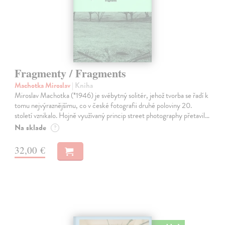
Fragmenty / Fragments
Machotka Miroslav
| Kniha
Miroslav Machotka (*1946) je svébytný solitér, jehož tvorba se řadí k
tomu nejvýraznějšímu, co v české fotografii druhé poloviny 20.
století vznikalo. Hojně využívaný princip street photography přetavil…
Na sklade
?
32,00 €