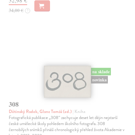
32,98 €
34,00 €
?
na sklade
novinka
308
Dětinský Radek, Glanc Tomáš (ed.)
| Kniha
Fotografická publikace „308“ zachycuje deset let dějin nejstarší
české umělecké školy pohledem školního fotografa. 308
černobílých snímků přináší chronologický přehled života Akademie v