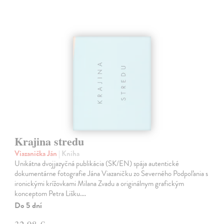
Krajina stredu
Viazanička Ján
| Kniha
Unikátna dvojjazyčná publikácia (SK/EN) spája autentické
dokumentárne fotografie Jána Viazaničku zo Severného Podpoľania s
ironickými krížovkami Milana Zvadu a originálnym grafickým
konceptom Petra Lišku.…
Do 5 dní