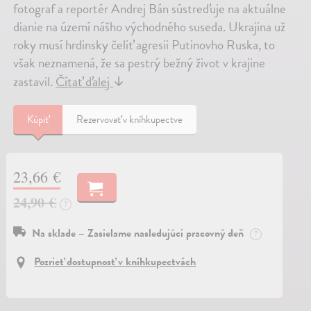
fotograf a reportér Andrej Bán sústreďuje na aktuálne
dianie na území nášho východného suseda. Ukrajina už
roky musí hrdinsky čeliť agresii Putinovho Ruska, to
však neznamená, že sa pestrý bežný život v krajine
zastavil.
Čítať ďalej
↓
Kúpiť
Rezervovať v kníhkupectve
23,66 €
24,90 €
?
Na sklade – Zasielame nasledujúci pracovný deň
?
Pozrieť dostupnosť v kníhkupectvách