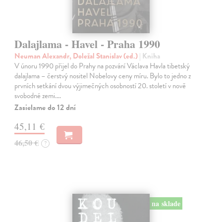
Dalajlama - Havel - Praha 1990
Neuman Alexandr, Doležal Stanislav (ed.)
| Kniha
V únoru 1990 přijel do Prahy na pozvání Václava Havla tibetský
dalajlama – čerstvý nositel Nobelovy ceny míru. Bylo to jedno z
prvních setkání dvou výjimečných osobností 20. století v nově
svobodné zemi.…
Zasielame do 12 dní
45,11 €
46,50 €
?
na sklade