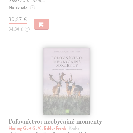
letech 2013–2023,…
Na sklade
?
30,87 €
34,30 €
?
Poľovníctvo: neobyčajné momenty
Harling Gert G. V., Eckler Frank
| Kniha