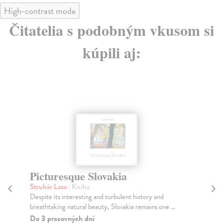
High-contrast mode
Čitatelia s podobným vkusom si
kúpili aj:
Picturesque Slovakia
Ko
Struhár Laco
| Kniha
Bá
Despite its interesting and turbulent history and
Fot
breathtaking natural beauty, Slovakia remains one ...
pon
Do 3 pracovných dní
Do