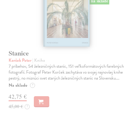
na sklade
Stanice
Korček Peter
| Kniha
7 príbehov, 54 železničných staníc, 151 veľkoformátových farebných
fotografií. Fotograf Peter Korček zachytáva vo svojej najnovšej knihe
pestrý, no miznúci svet starých železničných staníc na Slovensku.…
Na sklade
?
42,75 €
45,00 €
?