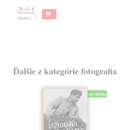
28,41 €
37
29,90 €
39
?
Ďalšie z kategórie fotografia
na sklade