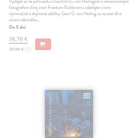
Vydajte sa na poľovačku s Gertom G. von Harlingom a renomovaným
fotografom divej zveri Frankom Ecklerom a zdieľajte s nimi
výnimočné a dojímavé zážitky. Gert G. von Harling sa na svet díva
očami vášnivého…
Do 5 dní
38,70 €
39,90 €
?