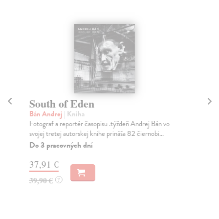
South of Eden
M
Bán Andrej
| Kniha
Kul
Fotograf a reportér časopisu .týždeň Andrej Bán vo
Tra
svojej tretej autorskej knihe prináša 82 čiernobi...
FBI
Do 3 pracovných dní
Do
37,91 €
33
39,90 €
34
?