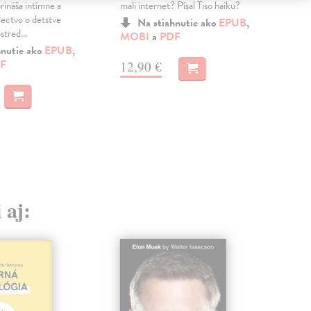
rináša intímne a
mali internet? Písal Tiso haiku?
prvý
ectvo o detstve
že t
Na stiahnutie ako
EPUB
,
tred...
mat.
MOBI
a
PDF
hnutie ako
EPUB
,
F
MO
12,90 €
12
 aj: