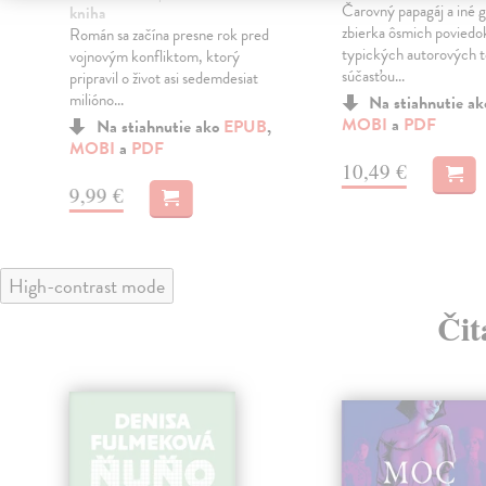
Čarovný papagáj a iné g
kniha
e
zbierka ôsmich povied
Román sa začína presne rok pred
typických autorových t
vojnovým konfliktom, ktorý
súčasťou...
pripravil o život asi sedemdesiat
milióno...
Na stiahnutie a
MOBI
a
PDF
Na stiahnutie ako
EPUB
,
MOBI
a
PDF
10,49 €
9,99 €
High-contrast mode
Čit