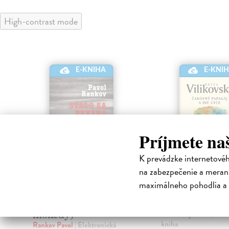
High-contrast mode
E-KNIHA
E-KNI
Príjmete na
K prevádzke internetové
na zabezpečenie a merani
maximálneho pohodlia a 
Stalo sa prvého
Čarovný papa
septembra (alebo
iné gýče
inokedy)
Vilikovský Pavel
| Ele
kniha
Rankov Pavol
| Elektronická