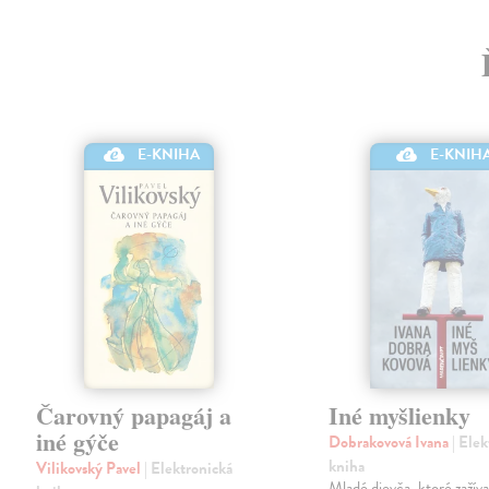
E-KNIHA
E-KNIH
Čarovný papagáj a
Iné myšlienky
iné gýče
Dobrakovová Ivana
| Ele
kniha
Vilikovský Pavel
| Elektronická
Mladé dievča, ktoré zažíva