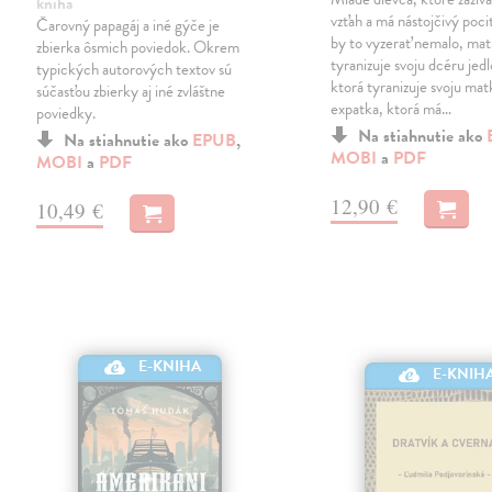
kniha
vzťah a má nástojčivý pocit
Čarovný papagáj a iné gýče je
by to vyzerať nemalo, mat
zbierka ôsmich poviedok. Okrem
tyranizuje svoju dcéru jed
typických autorových textov sú
ktorá tyranizuje svoju mat
súčasťou zbierky aj iné zvláštne
expatka, ktorá má…
poviedky.
Na stiahnutie ako
Na stiahnutie ako
EPUB
,
MOBI
a
PDF
MOBI
a
PDF
12,90 €
10,49 €
E-KNIHA
E-KNIH