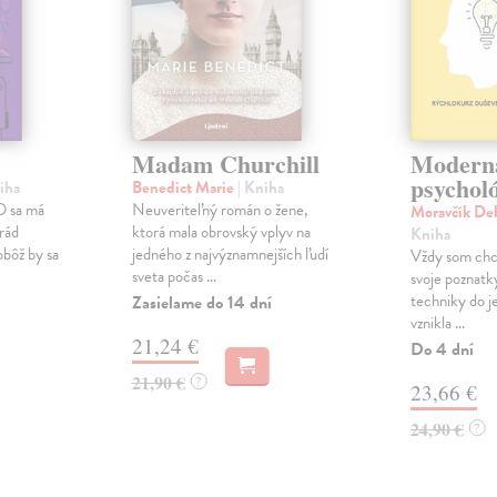
Madam Churchill
Modern
psychol
iha
Benedict Marie
| Kniha
O sa má
Neuveriteľný román o žene,
Moravčík De
 rád
ktorá mala obrovský vplyv na
Kniha
obôž by sa
jedného z najvýznamnejších ľudí
Vždy som chce
sveta počas ...
svoje poznatky
techniky do j
Zasielame do 14 dní
vznikla ...
21,24 €
Do 4 dní
21,90 €
?
23,66 €
24,90 €
?