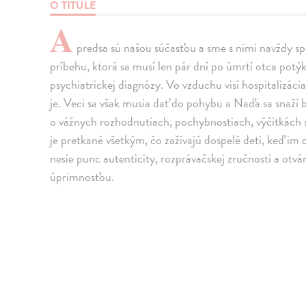
O TITULE
A
predsa sú našou súčasťou a sme s nimi navždy sp
príbehu, ktorá sa musí len pár dní po úmrtí otca potý
psychiatrickej diagnózy. Vo vzduchu visí hospitalizácia
je. Veci sa však musia dať do pohybu a Naďa sa snaží
o vážnych rozhodnutiach, pochybnostiach, výčitkách s
je pretkané všetkým, čo zažívajú dospelé deti, keď i
nesie punc autenticity, rozprávačskej zručnosti a otv
úprimnosťou.