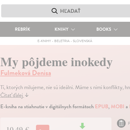
REBRÍK
KNIHY
BOOKS
E-KNIHY
-
BELETRIA
-
SLOVENSKÁ
My pôjdeme inokedy
Fulmeková Denisa
Tí, ktorých milujeme, nie sú ideálni. Máme s nimi konflikty, 
Čítať ďalej
↓
E-kniha na stiahnutie v digitálnych formátoch
EPUB
,
MOBI
a
P
10,49 €