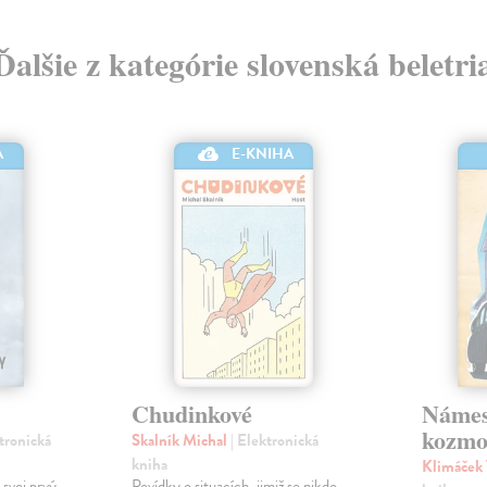
Ďalšie z kategórie slovenská beletri
A
E-KNIHA
Chudinkové
Námes
kozmo
ktronická
Skalník Michal
| Elektronická
kniha
Klimáček
 svoj prvý
Povídky o situacích, jimiž se nikdo