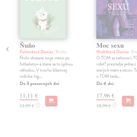
Ňuňo
Moc sexu
Fulmeková Denisa
| Kniha
Nešťáková Denisa
| Kn
Ňuňo dostane svoje meno po
O TOM sa nehovorí, T
futbalistovi a stane sa to úplnou
robiť! prezrádza jedna z
náhodou. V trochu bláznivej
starých mám a otcov. T
k
rodinke Ing...
o TOM teda...
.
Do 3 pracovných dní
Do 4 dní
11,11 €
17,96 €
11,95 €
18,90 €
?
?