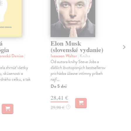
á
Elon Musk
Sp
ógia
(slovenské vydanie)
Dor
Ele
brecká Denisa
|
Isaacson Walter
| Kniha
„Dob
Od autora knihy Steve Jobs a
ide
la zhrnúť všetky
ďalších životopisných bestsellerov
však
, skúsenosti a
prichádza úžasne intímny príbeh
poru
edného celku, a tak
najf...
Do 5 dní
MO
28,41 €
6,
29,90 €
?