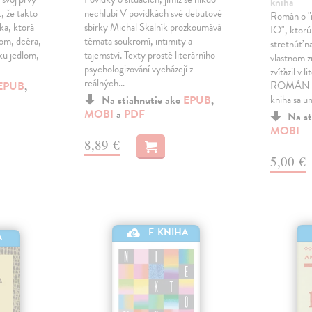
kniha
, že takto
nechlubí V povídkách své debutové
Román o "n
ka, ktorá
sbírky Michal Skalník prozkoumává
IO", ktorú
lom, dcéra,
témata soukromí, intimity a
stretnúť na
ku jedlom,
tajemství. Texty prosté literárního
vlastnom z
psychologizování vycházejí z
zvíťazil v 
reálných…
EPUB
,
ROMÁN 20
Na stiahnutie ako
EPUB
,
kniha sa u
MOBI
a
PDF
Na st
MOBI
8,89 €
5,00 €
E-KNIHA
A