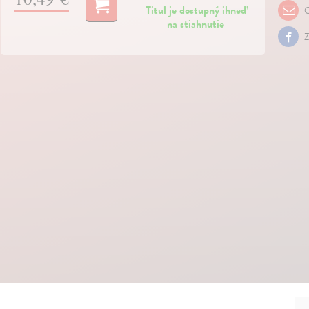
Titul je dostupný ihneď
O
na stiahnutie
Z