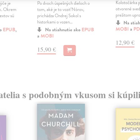
Kolotočárka p
ýče je
Po dvoch úspešných dieloch o
otvorené sved
ok. Okrem
tom, aké je to voziť Nórov,
prežitom upros
extov sú
prichádza Ondrej Sokol s
historkami o vozen...
Na stia
MOBI
a
PD
ko
EPUB
,
Na stiahnutie ako
EPUB
a
MOBI
12,90 €
15,90 €
atelia s podobným vkusom si kúpili