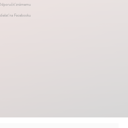
dporučiť známemu
dielať na Facebooku