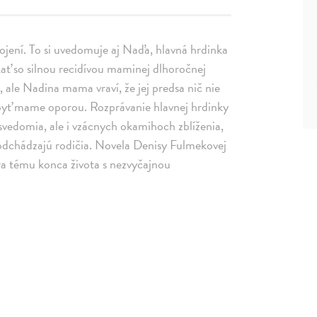
ojení. To si uvedomuje aj Naďa, hlavná hrdinka
kať so silnou recidívou maminej dlhoročnej
, ale Nadina mama vraví, že jej predsa nič nie
 byť mame oporou. Rozprávanie hlavnej hrdinky
vedomia, ale i vzácnych okamihoch zblíženia,
m odchádzajú rodičia. Novela Denisy Fulmekovej
ára tému konca života s nezvyčajnou