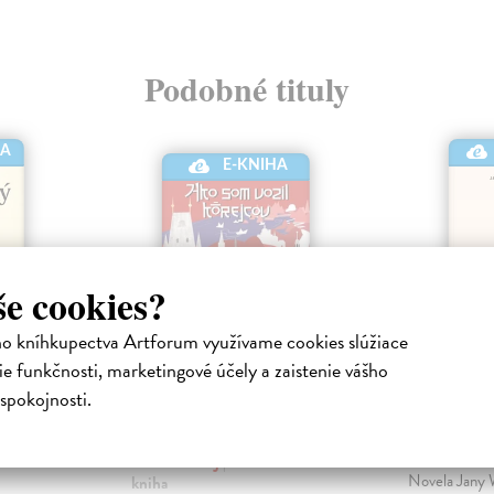
Podobné tituly
HA
E-KNIHA
še cookies?
ho kníhkupectva Artforum využívame cookies slúžiace
e funkčnosti, marketingové účely a zaistenie vášho
spokojnosti.
gáj a
Ako som vozil
Kolotoč
Kórejcov
Wernerová J
kniha
ktronická
Sokol Ondrej
| Elektronická
Novela Jany 
kniha