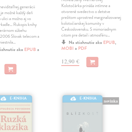
Kolotočárka prináša intímne a
eviditeľnej generácii
otvorené svedectvo o detstve
 je možné každý deň
prežitom uprostred marginalizovanej
 ulici a možno aj vo
kolotočiarskej komunity v
rkadle... Rukopis knihy
Československu. S mimoriadnym
literárnom súbehu
citom pre detail i atmosféru…
06 Slovak telecom a
miestnila…
Na stiahnutie ako
EPUB
,
MOBI
a
PDF
iahnutie ako
EPUB
a
12,90 €
E-KNIHA
E-KNIHA
novinka