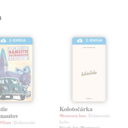
a
E-KNIHA
E-KNIHA
tie
Kolotočárka
nautov
Wernerová Jana
| Elektronická
kniha
 Viliam
| Elektronická
Novela Jany Wernerovej