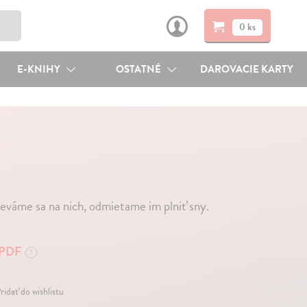
0 ks
E-KNIHY
OSTATNÉ
DAROVACIE KARTY
hneváme sa na nich, odmietame im plniť sny.
PDF
?
ridať do wishlistu