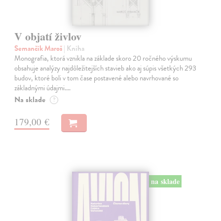
V objatí živlov
Semančík Maroš
| Kniha
Monografia, ktorá vznikla na základe skoro 20 ročného výskumu
obsahuje analýzy najdôležitejších stavieb ako aj súpis všetkých 293
budov, ktoré boli v tom čase postavené alebo navrhované so
základnými údajmi.…
Na sklade
?
179,00 €
na sklade