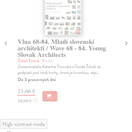
Vlna 68-84. Mladí slovenskí
Tr
architekti / Wave 68 - 84. Young
a
Slovak Architects
Str
Po 
Žáček Tomáš
| Kniha
spr
Zostavovatelia Katarína Trnovská a Tomáš Žáček sa
podpísali pod vznik knihy, ktorá je kronikou, zápi...
Za
Do 3 pracovných dní
18
23,66 €
19
24,90 €
?
High-contrast mode