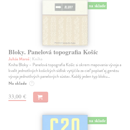
na sklade
Bloky. Panelová topografia Košíc
Juhás Maroš
| Kniha
Kniha Bloky – Panelová topografia Košíc si okrem mapovania vývoja a
kvalít jednotlivých košických sídlisk vytýčila za cieľ popísať aj genézu
vývoja jednotlivých panelových sústav. Každý jeden typ bloku…
Na sklade
?
33,00 €
na sklade