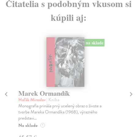
Čitatelia s podobným vkusom si
kúpili aj:
na sklade
Marek Ormandík
F
Haľák Miroslav
| Kniha
Pas
Monografia prináša prvý ucelený obraz o živote a
V k
tvorbe Mareka Ormandíka (1968), výrazného
dej
predstavi...
Na
Na sklade
?
16