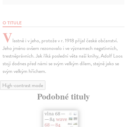
O TITULE
V
lastně i v jeho, protože v r. 1918 přijal české občanství.
Jeho jméno ovšem rezonovalo i ve významech negativních,
trestněprávních. Jak říká poslední věta naší knihy, Adolf Loos
stojí dodnes před námi se svým velkým dílem, stejně jako se
svým velkým hříchem.
High-contrast mode
Podobné tituly