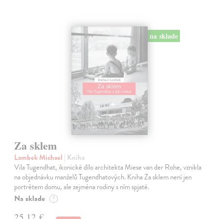
na sklade
Za sklem
Lambek Michael
| Kniha
Vila Tugendhat, ikonické dílo architekta Miese van der Rohe, vznikla
na objednávku manželů Tugendhatových. Kniha Za sklem není jen
portrétem domu, ale zejména rodiny s ním spjaté.
Na sklade
?
25,12 €