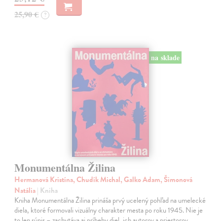
25,90 €
?
na sklade
Monumentálna Žilina
Hermanová Kristína, Chudík Michal, Galko Adam, Šimonová
Natália
| Kniha
Kniha Monumentálna Žilina prináša prvý ucelený pohľad na umelecké
diela, ktoré formovali vizuálny charakter mesta po roku 1945. Nie je
to len súpis – zachytáva aj príbehy diel, ich autorov a priestorov,…