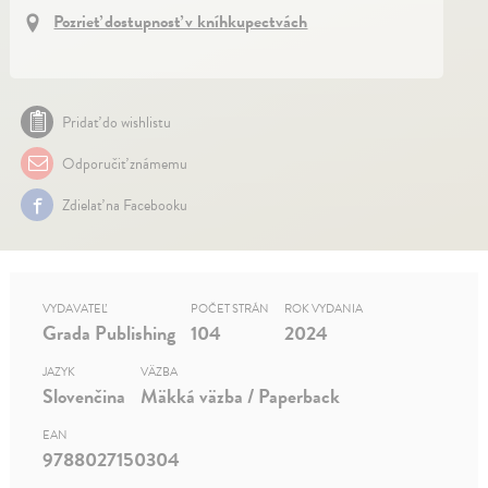
Pozrieť dostupnosť v kníhkupectvách
Pridať do wishlistu
Odporučiť známemu
Zdielať na Facebooku
VYDAVATEĽ
POČET STRÁN
ROK VYDANIA
Grada Publishing
104
2024
JAZYK
VÄZBA
Slovenčina
Mäkká väzba / Paperback
EAN
9788027150304