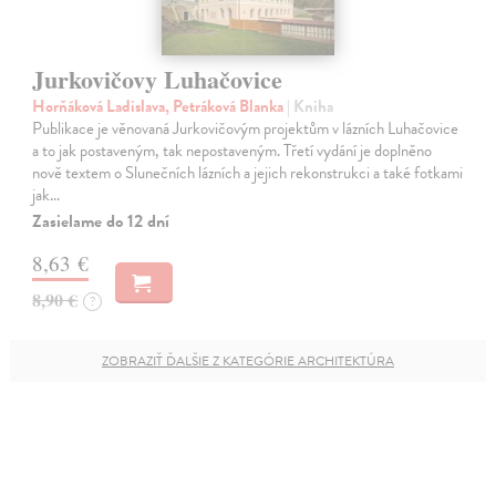
Jurkovičovy Luhačovice
Horňáková Ladislava, Petráková Blanka
| Kniha
Publikace je věnovaná Jurkovičovým projektům v lázních Luhačovice
a to jak postaveným, tak nepostaveným. Třetí vydání je doplněno
nově textem o Slunečních lázních a jejich rekonstrukci a také fotkami
jak…
Zasielame do 12 dní
8,63 €
8,90 €
?
ZOBRAZIŤ ĎALŠIE Z KATEGÓRIE ARCHITEKTÚRA