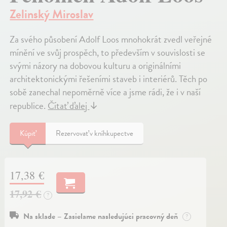
Zelinský Miroslav
Za svého působení Adolf Loos mnohokrát zvedl veřejné
mínění ve svůj prospěch, to především v souvislosti se
svými názory na dobovou kulturu a originálními
architektonickými řešeními staveb i interiérů. Těch po
sobě zanechal nepoměrně více a jsme rádi, že i v naší
republice.
Čítať ďalej
↓
Kúpiť
Rezervovať v kníhkupectve
17,38 €
17,92 €
?
Na sklade – Zasielame nasledujúci pracovný deň
?