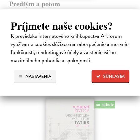
Predtým a potom
Vallo Matúš
| Kniha
Predtým tu bola vízia skupiny nadšencov, ktorí chceli premeniť
Príjmete naše cookies?
hlavné mesto Slovenska na modernú európsku metropolu. Dnes je tu
Bratislava a jej primátor Matúš Vallo, ktorí ukazujú, že aj zdanlivo
K prevádzke internetového kníhkupectva Artforum
naivné…
využívame cookies slúžiace na zabezpečenie a meranie
Na sklade
?
funkčnosti, marketingové účely a zaistenie vášho
18,55 €
maximálneho pohodlia a spokojnosti.
19,95 €
?
NASTAVENIA
SÚHLASÍM
na sklade