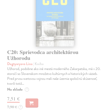
C20: Sprievodca architektúrou
Užhorodu
Degtyaryova Lina
| Kniha
Užhorod, podobne ako iné mestá moderného Zakarpatska, má v 20.
storočí so Slovenskom množstvo kultúrnych a historických väzieb.
Pred prvou svetovou vojnou mali naše územia spoločnú skúsenosť,
tvorili totiž…
Na sklade
?
7,51 €
7,90 €
?