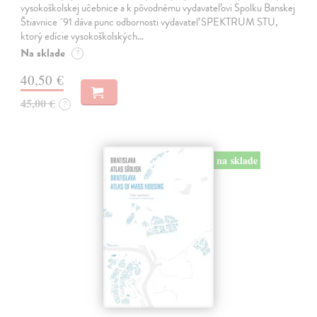
vysokoškolskej učebnice a k pôvodnému vydavateľovi Spolku Banskej
Štiavnice ´91 dáva punc odbornosti vydavateľ SPEKTRUM STU,
ktorý edície vysokoškolských…
Na sklade
?
40,50 €
45,00 €
?
na sklade