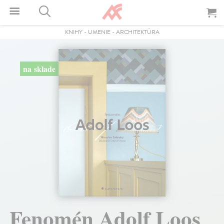
KNIHY
-
UMENIE
-
ARCHITEKTÚRA
na sklade
Fenomén Adolf Loos