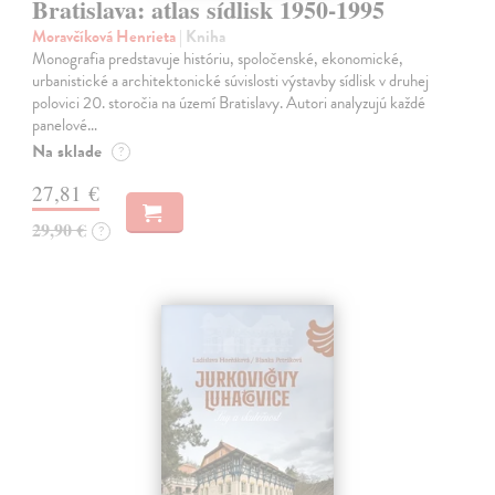
Bratislava: atlas sídlisk 1950-1995
Moravčíková Henrieta
| Kniha
Monografia predstavuje históriu, spoločenské, ekonomické,
urbanistické a architektonické súvislosti výstavby sídlisk v druhej
polovici 20. storočia na území Bratislavy. Autori analyzujú každé
panelové…
Na sklade
?
27,81 €
29,90 €
?