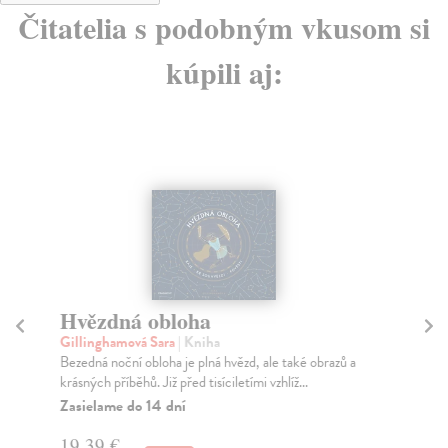
Čitatelia s podobným vkusom si
kúpili aj:
Hvězdná obloha
H
Gillinghamová Sara
| Kniha
Al
Bezedná noční obloha je plná hvězd, ale také obrazů a
Vel
krásných příběhů. Již před tisíciletími vzhlíž...
při
Zasielame do 14 dní
Za
19,39 €
22