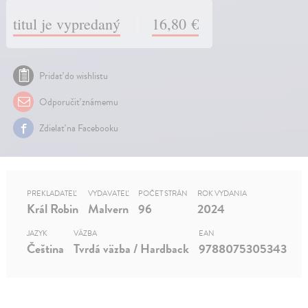
titul je vypredaný
16,80 €
Pridať do wishlistu
Odporučiť známemu
Zdielať na Facebooku
PREKLADATEĽ
VYDAVATEĽ
POČET STRÁN
ROK VYDANIA
Král Robin
Malvern
96
2024
JAZYK
VÄZBA
EAN
Čeština
Tvrdá väzba / Hardback
9788075305343