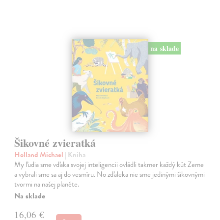
na sklade
Šikovné zvieratká
Holland Michael
| Kniha
My ľudia sme vďaka svojej inteligencii ovládli takmer každý kút Zeme
a vybrali sme sa aj do vesmíru. No zďaleka nie sme jedinými šikovnými
tvormi na našej planéte.
Na sklade
16,06 €