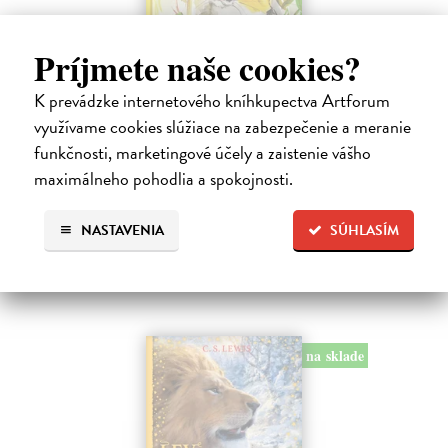
Príjmete naše cookies?
Alica a hmyz
K prevádzke internetového kníhkupectva Artforum
Dúbravský Andrej
| Kniha
Alica je zvedavá mačka, ktorá býva so zvedavým Andrejom. Obaja sú
využívame cookies slúžiace na zabezpečenie a meranie
fascinovaní ríšou hmyzu.
funkčnosti, marketingové účely a zaistenie vášho
Na sklade
maximálneho pohodlia a spokojnosti.
28,03 €
NASTAVENIA
SÚHLASÍM
28,90 €
?
na sklade