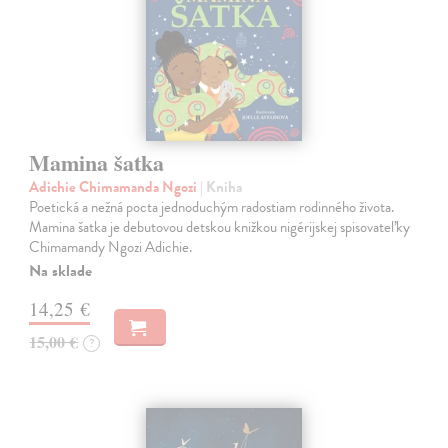
Mamina šatka
Adichie Chimamanda Ngozi
| Kniha
Poetická a nežná pocta jednoduchým radostiam rodinného života.
Mamina šatka je debutovou detskou knižkou nigérijskej spisovateľky
Chimamandy Ngozi Adichie.
Na sklade
14,25 €
15,00 €
?