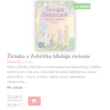
na sklade
Žirinka a Zebrička hľadajú riešenia
Kőrösi Eva
| Kniha
Kniha o Žirinke, Zebričke a ich kamarátoch prináša príbehy o hľadaní
riešení aj tam, kde sa to môže zdať nemožné. Každodenné situácie
plné emócií – hnevu, smútku, radosti, závisti, zahanbenia,
odmietnutia,…
Na sklade
24,44 €
25,20 €
?