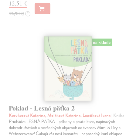
12,51 €
12,90 €
?
na sklade
Poklad - Lesná päťka 2
Kerekesová Katarína, Moláková Katarína, Laučíková Ivana
| Kniha
Prichádza LESNÁ PÄŤKA - príbehy o priateľstve, napínavých
dobrodružstvách a nevšedných objavoch od tvorcov Mimi & Lízy a
Websterovcov! Čakajú vás noví kamaráti - neposedný kuní chlapec