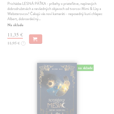
Prichádza LESNÁ PÄŤKA - príbehy o priateľstve, napínavých
dobrodružstvách a nevšedných objavoch od tvorcov Mimi & Lízy a
Websterovcov! Čakajú vás noví kamaráti - neposedný kuní chlapec
Albert, dobrosrdečný…
Na sklade
11,35 €
11,95 €
?
na sklade