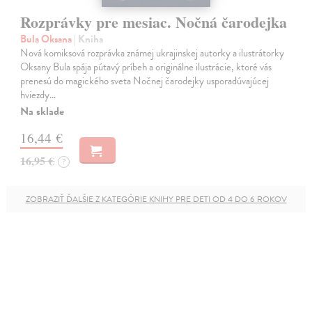
Rozprávky pre mesiac. Nočná čarodejka
Bula Oksana
| Kniha
Nová komiksová rozprávka známej ukrajinskej autorky a ilustrátorky
Oksany Bula spája pútavý príbeh a originálne ilustrácie, ktoré vás
prenesú do magického sveta Nočnej čarodejky usporadúvajúcej
hviezdy…
Na sklade
16,44 €
16,95 €
?
ZOBRAZIŤ ĎALŠIE Z KATEGÓRIE KNIHY PRE DETI OD 4 DO 6 ROKOV