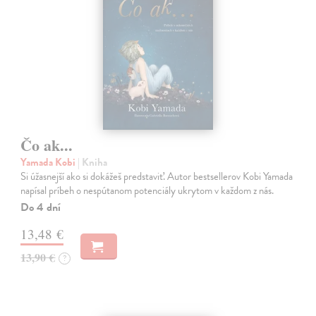
Čo ak...
Yamada Kobi
| Kniha
Si úžasnejší ako si dokážeš predstaviť. Autor bestsellerov Kobi Yamada
napísal príbeh o nespútanom potenciály ukrytom v každom z nás.
Do 4 dní
13,48 €
13,90 €
?