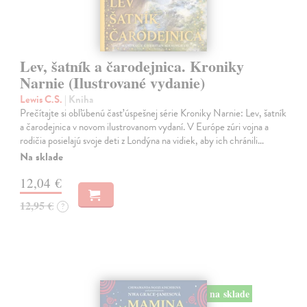
Lev, šatník a čarodejnica. Kroniky
Narnie (Ilustrované vydanie)
Lewis C.S.
| Kniha
Prečítajte si obľúbenú časť úspešnej série Kroniky Narnie: Lev, šatník
a čarodejnica v novom ilustrovanom vydaní. V Európe zúri vojna a
rodičia posielajú svoje deti z Londýna na vidiek, aby ich chránili…
Na sklade
12,04 €
12,95 €
?
na sklade