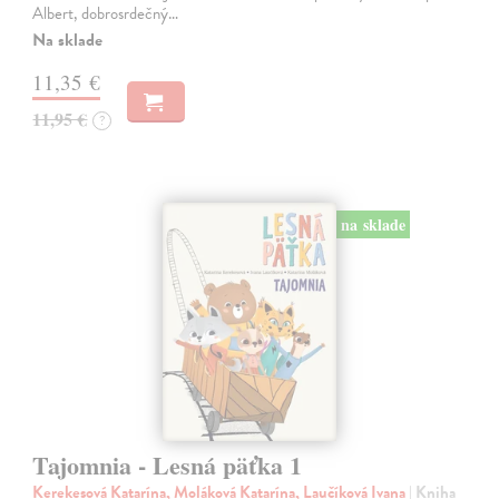
Albert, dobrosrdečný…
Na sklade
11,35 €
11,95 €
?
na sklade
Tajomnia - Lesná päťka 1
Kerekesová Katarína, Moláková Katarína, Laučíková Ivana
| Kniha