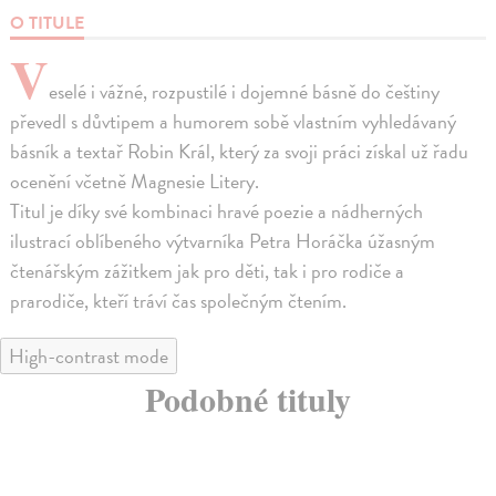
O TITULE
V
eselé i vážné, rozpustilé i dojemné básně do češtiny
převedl s důvtipem a humorem sobě vlastním vyhledávaný
básník a textař Robin Král, který za svoji práci získal už řadu
ocenění včetně Magnesie Litery.
Titul je díky své kombinaci hravé poezie a nádherných
ilustrací oblíbeného výtvarníka Petra Horáčka úžasným
čtenářským zážitkem jak pro děti, tak i pro rodiče a
prarodiče, kteří tráví čas společným čtením.
High-contrast mode
Podobné tituly