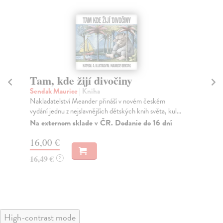
Tam, kde žijí divočiny
M
Sendak Maurice
| Kniha
Su
Nakladatelství Meander přináší v novém českém
Luc
vydání jednu z nejslavnějších dětských knih světa, kul...
ins
kam
Na externom sklade v ČR. Dodanie do 16 dní
Pr
16,00 €
dn
16,49 €
?
16
18
High-contrast mode