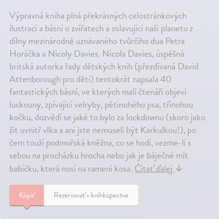
Výpravná kniha plná překrásných celostránkových
ilustrací a básní o zvířatech a oslavující naši planetu z
dílny mezinárodně uznávaného tvůrčího dua Petra
Horáčka a Nicoly Davies. Nicola Davies, úspěšná
britská autorka řady dětských knih (přezdívaná David
Attenborough pro děti) tentokrát napsala 40
fantastických básní, ve kterých malí čtenáři objeví
luskouny, zpívající velryby, pětinohého psa, třínohou
kočku, dozvědí se jaké to bylo za lockdownu (skoro jako
žít uvnitř vlka a ani jste nemuseli být Karkulkou!), po
čem touží podmořská kněžna, co se hodí, vezme-li s
sebou na procházku hrocha nebo jak je báječné mít
babičku, která nosí na rameni kosa.
Čítať ďalej
↓
Kúpiť
Rezervovať v kníhkupectve