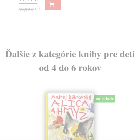
19,99 €
23
?
Ďalšie z kategórie knihy pre deti
od 4 do 6 rokov
na sklade