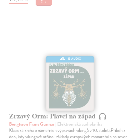
E-AUDIO
Zrzavý Orm: Plavci na západ
Bengtsson Frans Gunnar
| Elektronická audiokniha
Klasická kniha o námořních výpravách vikingů v 10. století.Příběh z
dob, kdy vikingové otřásali základy evropských monarchií a na sever