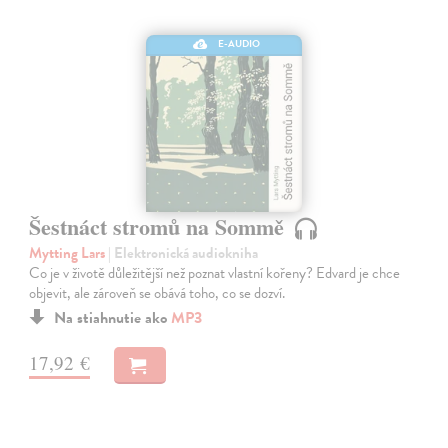
E-AUDIO
Šestnáct stromů na Sommě
Mytting Lars
| Elektronická audiokniha
Co je v životě důležitější než poznat vlastní kořeny? Edvard je chce
objevit, ale zároveň se obává toho, co se dozví.
Na stiahnutie ako
MP3
17,92 €