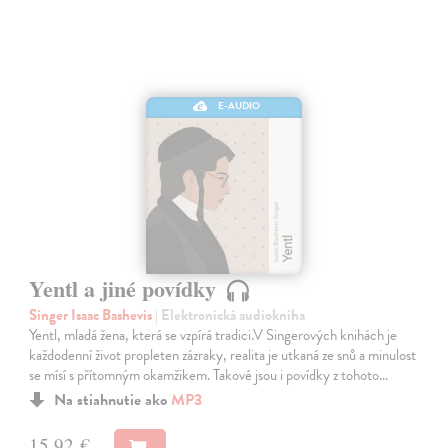
E-AUDIO
Yentl a jiné povídky
Singer Isaac Bashevis
| Elektronická audiokniha
Yentl, mladá žena, která se vzpírá tradici.V Singerových knihách je
každodenní život propleten zázraky, realita je utkaná ze snů a minulost
se mísí s přítomným okamžikem. Takové jsou i povídky z tohoto…
Na stiahnutie ako
MP3
15,92 €