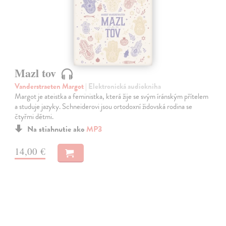
Mazl tov
Vanderstraeten Margot
| Elektronická audiokniha
Margot je ateistka a feministka, která žije se svým íránským přítelem
a studuje jazyky. Schneiderovi jsou ortodoxní židovská rodina se
čtyřmi dětmi.
Na stiahnutie ako
MP3
14,00 €