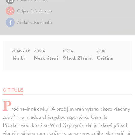
Odporučiť známemu
Zdielať na Facebooku
VYDAVATEĽ
VERZIA
DĹŽKA
ZVUK
Témbr
Neskrátená
9 hod. 21 min.
Čeština
O TITULE
P
roč nevinné dívky? A proč jim vrah vytrhal skoro všechny
zuby? Pro mladou chicagskou reportérku Camille
Preakerovou, která ve Wind Gap vyrůstala, je takový případ
vítaným sólokaprem. Jenže to, co se zprvu zdálo jako kariérní