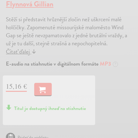
Flynnová Gillian
Stěží si představit hrůznější zločin než uškrcení malé
holčičky. Zapomenuté missourijské maloměsto Wind
Gap se ještě nevzpamatovalo z jedné brutální vraždy, a
už je tu další, stejně strašná a nepochopitelná.
Čítať ďalej
↓
E-audio na stiahnutie v digitálnom formáte
MP3
?
15,16 €
Titul je dostupný ihneď na stiahnutie
Pridať do wishlistu