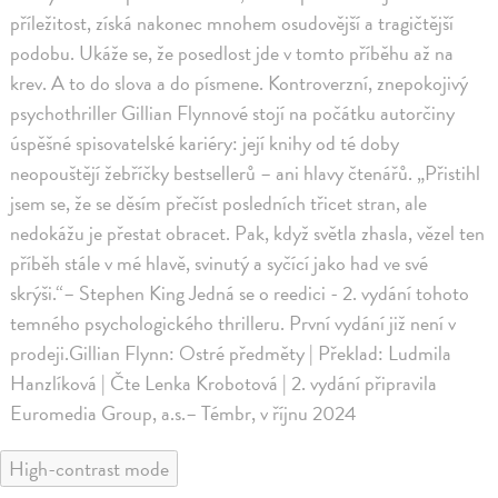
příležitost, získá nakonec mnohem osudovější a tragičtější
podobu. Ukáže se, že posedlost jde v tomto příběhu až na
krev. A to do slova a do písmene. Kontroverzní, znepokojivý
psychothriller Gillian Flynnové stojí na počátku autorčiny
úspěšné spisovatelské kariéry: její knihy od té doby
neopouštějí žebříčky bestsellerů – ani hlavy čtenářů. „Přistihl
jsem se, že se děsím přečíst posledních třicet stran, ale
nedokážu je přestat obracet. Pak, když světla zhasla, vězel ten
příběh stále v mé hlavě, svinutý a syčící jako had ve své
skrýši.“– Stephen King Jedná se o reedici - 2. vydání tohoto
temného psychologického thrilleru. První vydání již není v
prodeji.Gillian Flynn: Ostré předměty | Překlad: Ludmila
Hanzlíková | Čte Lenka Krobotová | 2. vydání připravila
Euromedia Group, a.s.– Témbr, v říjnu 2024
High-contrast mode