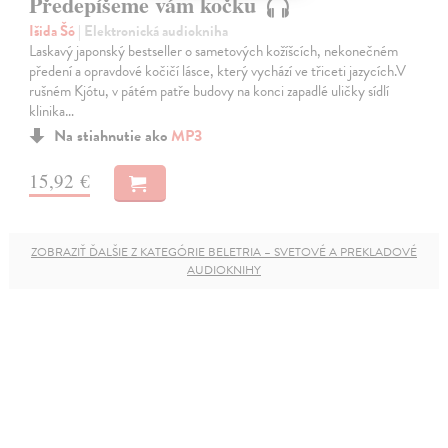
Předepíšeme vám kočku
Išida Šó
| Elektronická audiokniha
Laskavý japonský bestseller o sametových kožíšcích, nekonečném
předení a opravdové kočičí lásce, který vychází ve třiceti jazycích.V
rušném Kjótu, v pátém patře budovy na konci zapadlé uličky sídlí
klinika…
Na stiahnutie ako
MP3
15,92 €
ZOBRAZIŤ ĎALŠIE Z KATEGÓRIE BELETRIA – SVETOVÉ A PREKLADOVÉ
AUDIOKNIHY