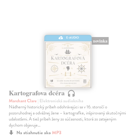
E-AUDIO
novinka
Kartografova dcéra
Marchant Clare
| Elektronická audiokniha
Nádherný historický príbeh odohrávajúci sa v 16. storočí o
pozoruhodnej a odvážnej žene – kartografke, inšpirovaný skutočnými
udalosťami. A tiež príbeh ženy zo súčasnosti, ktorá zo zatajeným
dychom objavuje…
Na stiahnutie ako
MP3