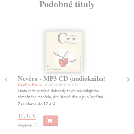
Podobné tituly
Nevěra - MP3 CD (audiokniha)
B
(
Coelho Paulo
| Audiokniha na CD
Linda vede zdánlivě dokonalý život: má milujícího
Me
zámožného manžela, dvě úžasné děti a jako úspěšná ...
Píš
se 
Zasielame do 12 dní
Za
15,91 €
13
16,40 €
?
14