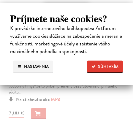
E-AUDIO
Príjmete naše cookies?
K prevádzke internetového kníhkupectva Artforum
využívame cookies slúžiace na zabezpečenie a meranie
funkčnosti, marketingové účely a zaistenie vášho
maximálneho pohodlia a spokojnosti.
Premena
NASTAVENIA
SÚHLASÍM
Franz Kafka
| Elektronická audiokniha
Notoricky známa poviedka Franza Kafku z roku 1915, v ktorej sa
obchodný cestujúci Gregor Samsa jedného rána prebudí v posteli ako
„odporný hmyz“.Je to príbeh premeny bez zľutovania či prílišného
súcitu…
Na stiahnutie ako
MP3
7,00 €