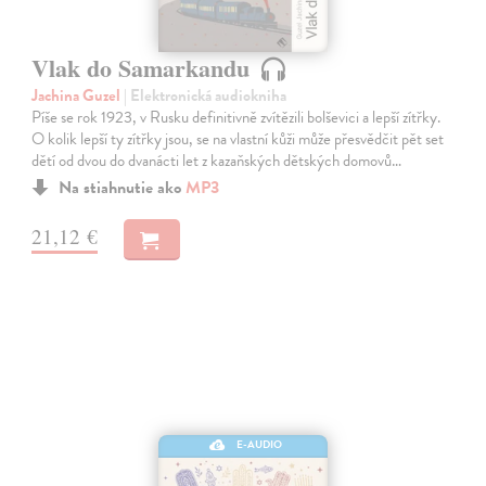
Vlak do Samarkandu
Jachina Guzel
| Elektronická audiokniha
Píše se rok 1923, v Rusku definitivně zvítězili bolševici a lepší zítřky.
O kolik lepší ty zítřky jsou, se na vlastní kůži může přesvědčit pět set
dětí od dvou do dvanácti let z kazaňských dětských domovů…
Na stiahnutie ako
MP3
21,12 €
E-AUDIO