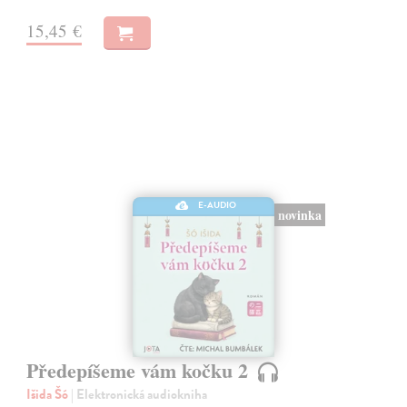
15,45 €
E-AUDIO
novinka
Předepíšeme vám kočku 2
Išida Šó
| Elektronická audiokniha