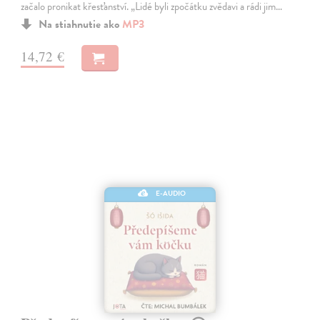
začalo pronikat křesťanství. „Lidé byli zpočátku zvědavi a rádi jim…
Na stiahnutie ako
MP3
14,72 €
E-AUDIO