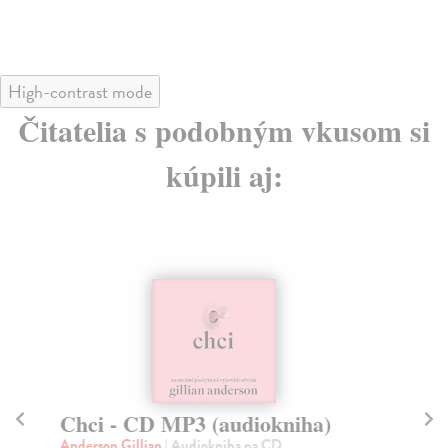
High-contrast mode
Čitatelia s podobným vkusom si
kúpili aj:
Chci - CD MP3 (audiokniha)
N
Anderson Gillian
| Audiokniha na CD
Co