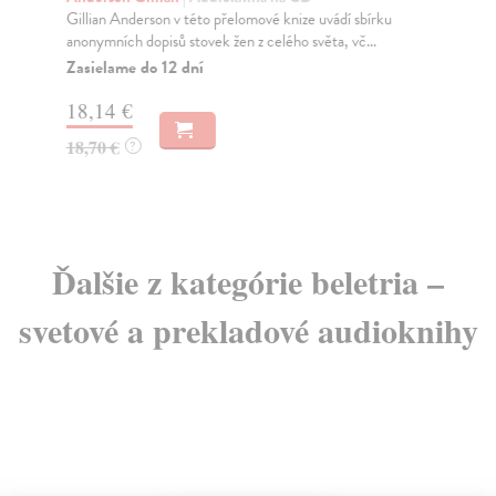
Gillian Anderson v této přelomové knize uvádí sbírku
Lin
anonymních dopisů stovek žen z celého světa, vč...
zám
Zasielame do 12 dní
Za
18,14 €
15
18,70 €
16
?
Ďalšie z kategórie beletria –
svetové a prekladové audioknihy