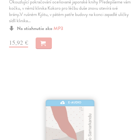
Okouzlující pokračování oceňované japonské knihy Předepíšeme vám
kočku, v němž klinika Kokoro pro léčbu duše znovu otevírá své
brány.V rušném Kjótu, v pátém patře budovy na konci zapadlé uličky
sídlí klinika…
Na stiahnutie ako
MP3
15,92 €
E-AUDIO