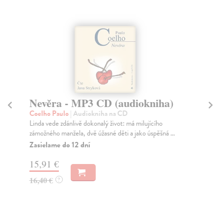
Nevěra - MP3 CD (audiokniha)
S
(
Coelho Paulo
| Audiokniha na CD
Linda vede zdánlivě dokonalý život: má milujícího
Co
zámožného manžela, dvě úžasné děti a jako úspěšná ...
Kul
kon
Zasielame do 12 dní
Za
15,91 €
15
16,40 €
?
16