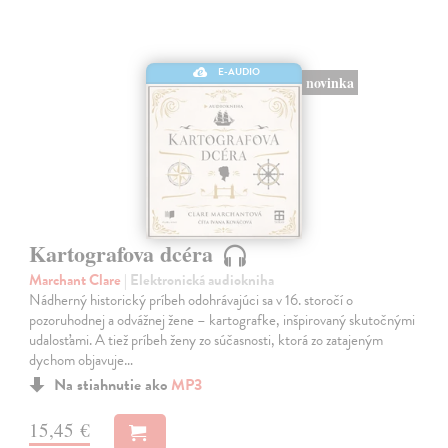
E-AUDIO
novinka
Kartografova dcéra
Marchant Clare
| Elektronická audiokniha
Nádherný historický príbeh odohrávajúci sa v 16. storočí o
pozoruhodnej a odvážnej žene – kartografke, inšpirovaný skutočnými
udalosťami. A tiež príbeh ženy zo súčasnosti, ktorá zo zatajeným
dychom objavuje…
Na stiahnutie ako
MP3
15,45 €