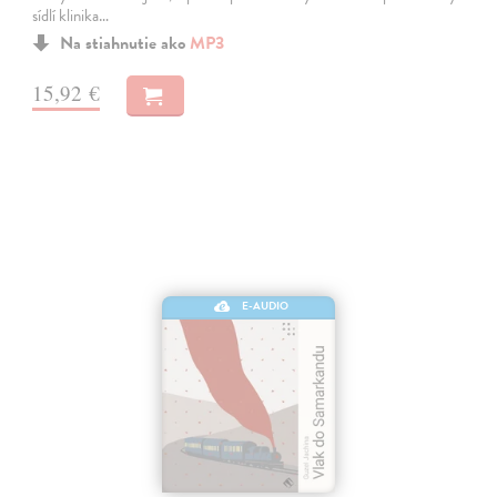
sídlí klinika…
Na stiahnutie ako
MP3
15,92 €
E-AUDIO