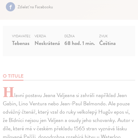
Zdielať na Facebooku
VYDAVATEĽ
VERZIA
DĹŽKA
ZVUK
Tebenas
Neskrátená
68 hod. 1 min.
Čeština
O TITULE
H
lavní postavu Jeana Valjeana si zahráli například Jean
Gabin, Lino Ventura nebo Jean-Paul Belmondo. Ale pouze
odvážný čtenář, který vzal do ruky velkolepý Hugův epos ví,
že Bídníci nejsou jen Valjean a osudy jeho schovanky. Autor v
díle, které má v českém překladu 1565 stran vyznává lásku
milované Paříži, dopodrobna rozebírá bitvu u Waterloo,