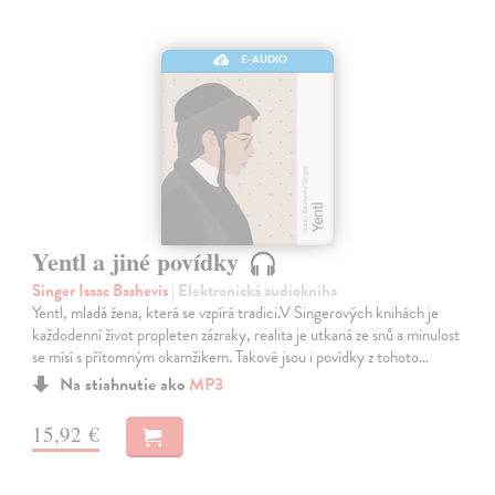
E-AUDIO
Yentl a jiné povídky
Singer Isaac Bashevis
| Elektronická audiokniha
Yentl, mladá žena, která se vzpírá tradici.V Singerových knihách je
každodenní život propleten zázraky, realita je utkaná ze snů a minulost
se mísí s přítomným okamžikem. Takové jsou i povídky z tohoto…
Na stiahnutie ako
MP3
15,92 €