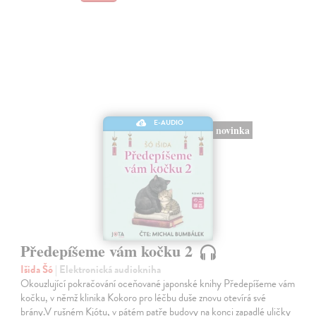
E-AUDIO
novinka
Předepíšeme vám kočku 2
Išida Šó
| Elektronická audiokniha
Okouzlující pokračování oceňované japonské knihy Předepíšeme vám
kočku, v němž klinika Kokoro pro léčbu duše znovu otevírá své
brány.V rušném Kjótu, v pátém patře budovy na konci zapadlé uličky