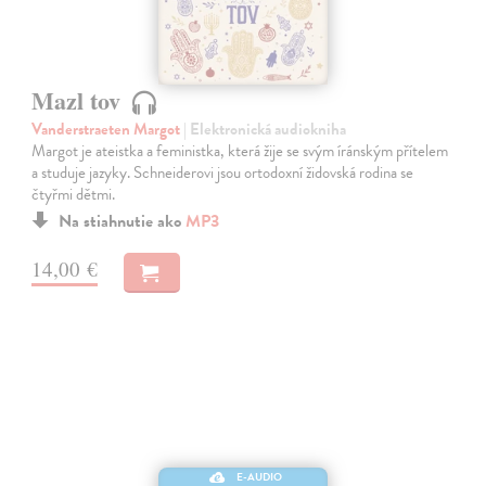
Mazl tov
Vanderstraeten Margot
| Elektronická audiokniha
Margot je ateistka a feministka, která žije se svým íránským přítelem
a studuje jazyky. Schneiderovi jsou ortodoxní židovská rodina se
čtyřmi dětmi.
Na stiahnutie ako
MP3
14,00 €
E-AUDIO