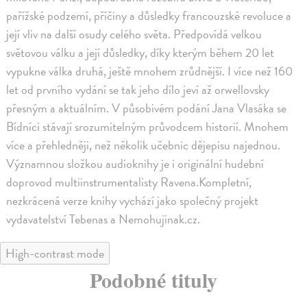
pařížské podzemí, příčiny a důsledky francouzské revoluce a
její vliv na další osudy celého světa. Předpovídá velkou
světovou válku a její důsledky, díky kterým během 20 let
vypukne válka druhá, ještě mnohem zrůdnější. I více než 160
let od prvního vydání se tak jeho dílo jeví až orwellovsky
přesným a aktuálním. V působivém podání Jana Vlasáka se
Bídníci stávají srozumitelným průvodcem historií. Mnohem
více a přehledněji, než několik učebnic dějepisu najednou.
Významnou složkou audioknihy je i originální hudební
doprovod multiinstrumentalisty Ravena.Kompletní,
nezkrácená verze knihy vychází jako společný projekt
vydavatelství Tebenas a Nemohujinak.cz.
High-contrast mode
Podobné tituly