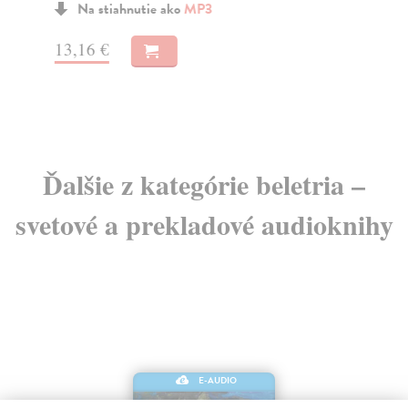
Na stiahnutie ako
MP3
13,16 €
13
Ďalšie z kategórie beletria –
svetové a prekladové audioknihy
E-AUDIO