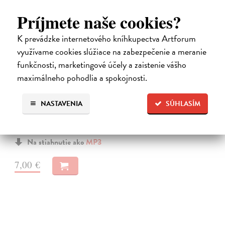
Príjmete naše cookies?
K prevádzke internetového kníhkupectva Artforum
využívame cookies slúžiace na zabezpečenie a meranie
funkčnosti, marketingové účely a zaistenie vášho
Premena
maximálneho pohodlia a spokojnosti.
Franz Kafka
| Elektronická audiokniha
Notoricky známa poviedka Franza Kafku z roku 1915, v ktorej sa
NASTAVENIA
SÚHLASÍM
obchodný cestujúci Gregor Samsa jedného rána prebudí v posteli ako
„odporný hmyz“.Je to príbeh premeny bez zľutovania či prílišného
súcitu…
Na stiahnutie ako
MP3
7,00 €