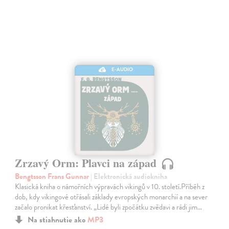
E-AUDIO
Zrzavý Orm: Plavci na západ
Bengtsson Frans Gunnar
| Elektronická audiokniha
Klasická kniha o námořních výpravách vikingů v 10. století.Příběh z
dob, kdy vikingové otřásali základy evropských monarchií a na sever
začalo pronikat křesťanství. „Lidé byli zpočátku zvědavi a rádi jim…
Na stiahnutie ako
MP3