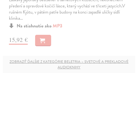
předení a opravdové kočičí lásce, který vychází ve třiceti jazycích.V
rušném Kjótu, v pátém patře budovy na konci zapadlé uličky sídlí
klinika…
Na stiahnutie ako
MP3
15,92 €
ZOBRAZIŤ ĎALŠIE Z KATEGÓRIE BELETRIA – SVETOVÉ A PREKLADOVÉ
AUDIOKNIHY