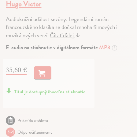
Hugo Victor
Audioknižní událost sezóny. Legendární román
francouzského klasika se dočkal mnoha filmových i
muzikálových verzí.
Čítať ďalej
↓
E-audio na stiahnutie v digitálnom formáte
MP3
?
35,60 €
Titul je dostupný ihneď na stiahnutie
Pridať do wishlistu
Odporučiť známemu