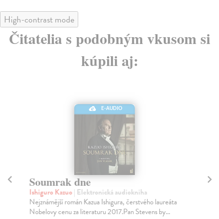
High-contrast mode
Čitatelia s podobným vkusom si
kúpili aj:
E-AUDIO
Soumrak dne
T
Ishiguro Kazuo
| Elektronická audiokniha
Mc
Nejznámější román Kazua Ishigura, čerstvého laureáta
Kri
Nobelovy cenu za literaturu 2017.Pan Stevens by...
sou