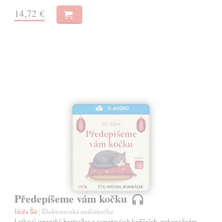
14,72 €
E-AUDIO
Předepíšeme vám kočku
Išida Šó
| Elektronická audiokniha
Laskavý japonský bestseller o sametových kožíšcích, nekonečném