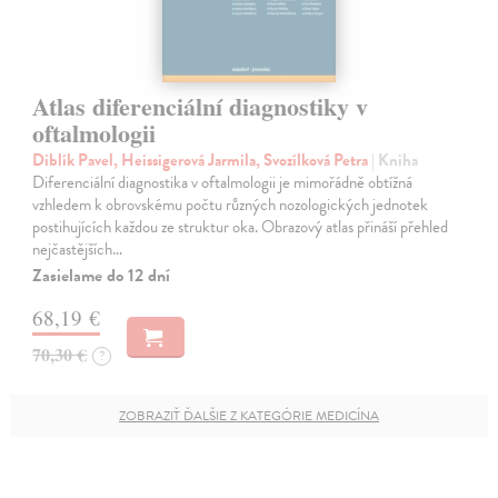
Atlas diferenciální diagnostiky v
oftalmologii
Diblík Pavel, Heissigerová Jarmila, Svozílková Petra
| Kniha
Diferenciální diagnostika v oftalmologii je mimořádně obtížná
vzhledem k obrovskému počtu různých nozologických jednotek
postihujících každou ze struktur oka. Obrazový atlas přináší přehled
nejčastějších…
Zasielame do 12 dní
68,19 €
70,30 €
?
ZOBRAZIŤ ĎALŠIE Z KATEGÓRIE MEDICÍNA