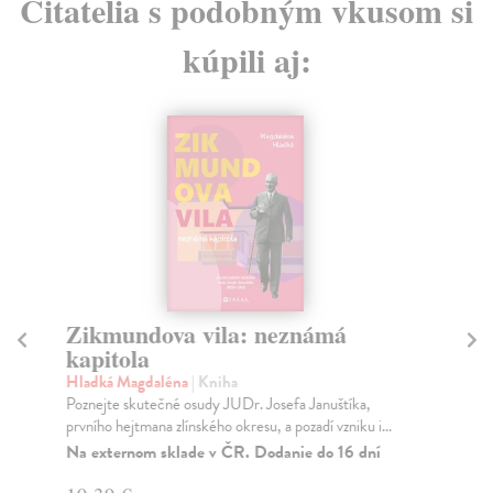
Čitatelia s podobným vkusom si
kúpili aj:
Zikmundova vila: neznámá
Fy
kapitola
i
Hladká Magdaléna
| Kniha
Ch
Poznejte skutečné osudy JUDr. Josefa Januštíka,
Uče
prvního hejtmana zlínského okresu, a pozadí vzniku i...
stu
Na externom sklade v ČR. Dodanie do 16 dní
Za