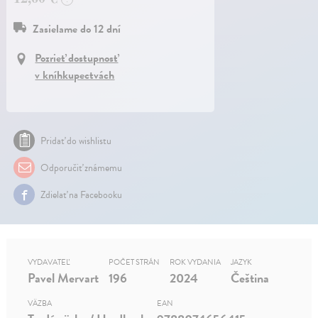
Zasielame do 12 dní
Pozrieť dostupnosť
v kníhkupectvách
Pridať do wishlistu
Odporučiť známemu
Zdielať na Facebooku
VYDAVATEĽ
POČET STRÁN
ROK VYDANIA
JAZYK
Pavel Mervart
196
2024
Čeština
VÄZBA
EAN