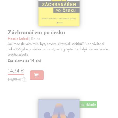
Záchranářem po česku
Hacala Luboš
| Kniha
Jak moc zle vám musí být, abyste si zavolali sanitku? Necháváte si
linku 155 jako poslední možnost, nebo ji vytáčíte, kdykoliv vás někde
trochu zabolí?
Zasielame do 14 dní
14,54 €
14,99 €
?
na sklade