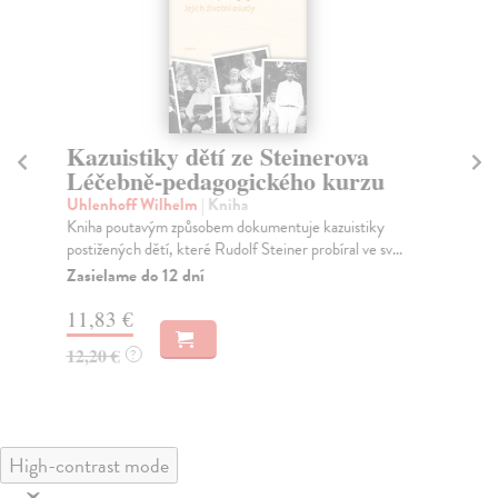
Kazuistiky dětí ze Steinerova
N
Léčebně-pedagogického kurzu
př
Uhlenhoff Wilhelm
| Kniha
Kab
Kniha poutavým způsobem dokumentuje kazuistiky
Kni
postižených dětí, které Rudolf Steiner probíral ve sv...
roz
ten
Zasielame do 12 dní
Za
11,83 €
22
12,20 €
?
23
High-contrast mode