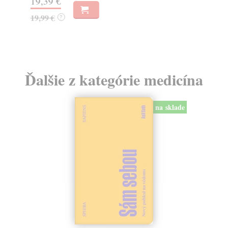
19,39 €
7,
19,99 €
8,
?
Ďalšie z kategórie medicína
na sklade