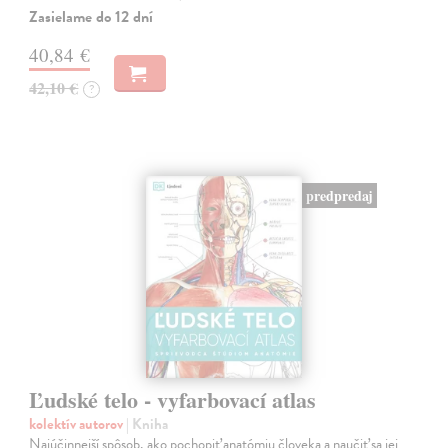
Zasielame do 12 dní
40,84 €
42,10 €
?
predpredaj
Ľudské telo - vyfarbovací atlas
kolektív autorov
| Kniha
Najúčinnejší spôsob, ako pochopiť anatómiu človeka a naučiť sa jej