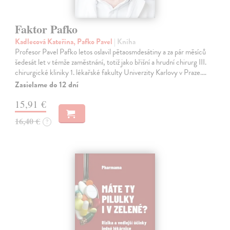
Faktor Pafko
Kadlecová Kateřina, Pafko Pavel
| Kniha
Profesor Pavel Pafko letos oslavil pětaosmdesátiny a za pár měsíců
šedesát let v témže zaměstnání, totiž jako břišní a hrudní chirurg III.
chirurgické kliniky 1. lékařské fakulty Univerzity Karlovy v Praze.…
Zasielame do 12 dní
15,91 €
16,40 €
?