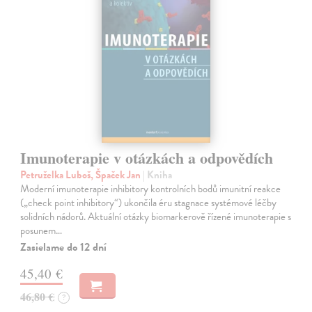
Imunoterapie v otázkách a odpovědích
Petruželka Luboš, Špaček Jan
| Kniha
Moderní imunoterapie inhibitory kontrolních bodů imunitní reakce
(„check point inhibitory“) ukončila éru stagnace systémové léčby
solidních nádorů. Aktuální otázky biomarkerově řízené imunoterapie s
posunem…
Zasielame do 12 dní
45,40 €
46,80 €
?