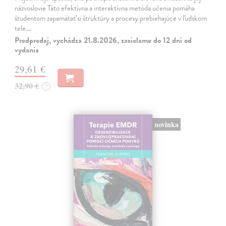
názvoslovie Táto efektívna a interaktívna metóda učenia pomáha
študentom zapamätať si štruktúry a procesy prebiehajúce v ľudskom
tele.…
Predpredaj, vychádza 21.8.2026, zasielame do 12 dní od
vydania
29,61 €
32,90 €
?
novinka