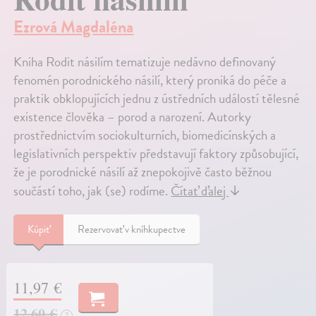
Ezrová Magdaléna
Kniha Rodit násilím tematizuje nedávno definovaný
fenomén porodnického násilí, který proniká do péče a
praktik obklopujících jednu z ústředních událostí tělesné
existence člověka – porod a narození. Autorky
prostřednictvím sociokulturních, biomedicínských a
legislativních perspektiv představují faktory způsobující,
že je porodnické násilí až znepokojivě často běžnou
součástí toho, jak (se) rodíme.
Čítať ďalej
↓
Kúpiť
Rezervovať v kníhkupectve
11,97 €
12,60 €
?