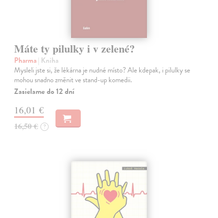
Máte ty pilulky i v zelené?
Pharma
| Kniha
Mysleli jste si, že lékárna je nudné místo? Ale kdepak, i pilulky se
mohou snadno změnit ve stand-up komedii.
Zasielame do 12 dní
16,01 €
16,50 €
?