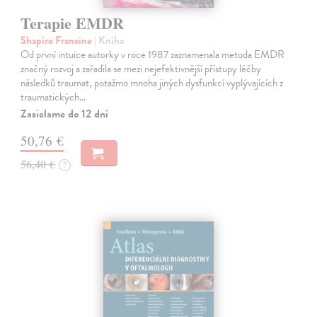
Terapie EMDR
Shapiro Francine
| Kniha
Od první intuice autorky v roce 1987 zaznamenala metoda EMDR
značný rozvoj a zařadila se mezi nejefektivnější přístupy léčby
následků traumat, potažmo mnoha jiných dysfunkcí vyplývajících z
traumatických…
Zasielame do 12 dní
50,76 €
56,40 €
?