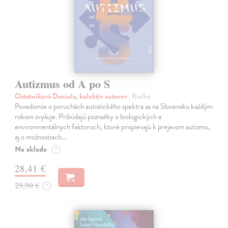
Autizmus od A po S
Ostatníková Daniela, kolektív autorov
| Kniha
Povedomie o poruchách autistického spektra sa na Slovensku každým
rokom zvyšuje. Pribúdajú poznatky o biologických a
environmentálnych faktoroch, ktoré prispievajú k prejavom autizmu,
aj o možnostiach…
Na sklade
?
28,41 €
29,90 €
?