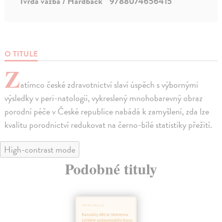
Tvrdá väzba / Hardback
9788074656415
O TITULE
Z
atímco české zdravotnictví slaví úspěch s výbornými
výsledky v peri-natologii, vykreslený mnohobarevný obraz
porodní péče v České republice nabádá k zamyšlení, zda lze
kvalitu porodnictví redukovat na černo-bílé statistiky přežití.
High-contrast mode
Podobné tituly