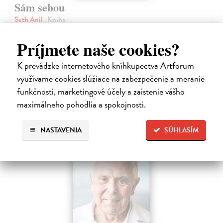
Sám sebou
Seth Anil
| Kniha
Být sám sebou není tak jednoduché, jak se zdá. V mozku každého z
nás pracují společně miliardy neuronů a vytvářejí naše vědomé
Príjmete naše cookies?
zkušenosti.
Na sklade
?
K prevádzke internetového kníhkupectva Artforum
využívame cookies slúžiace na zabezpečenie a meranie
21,47 €
funkčnosti, marketingové účely a zaistenie vášho
22,60 €
?
maximálneho pohodlia a spokojnosti.
NASTAVENIA
SÚHLASÍM