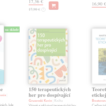
17,36 €
16,90 
17,90 €
?
na sklade
ne
150 terapeutických
Teoret
her pro dospívající
eticke
Lucia
|
Gruzewski Kevin
| Kniha
Brestovan
dinách, kde
Vtipné a inkluzivní terapeutické hry
Cieľom to