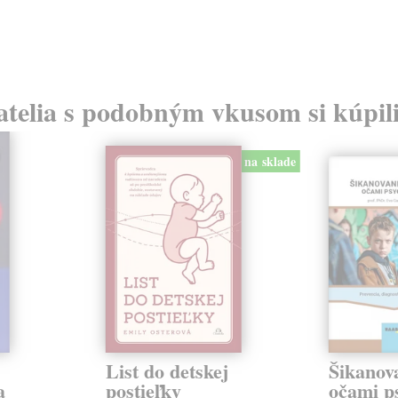
atelia s podobným vkusom si kúpili
na sklade
List do detskej
Šikanova
a
postieľky
očami p