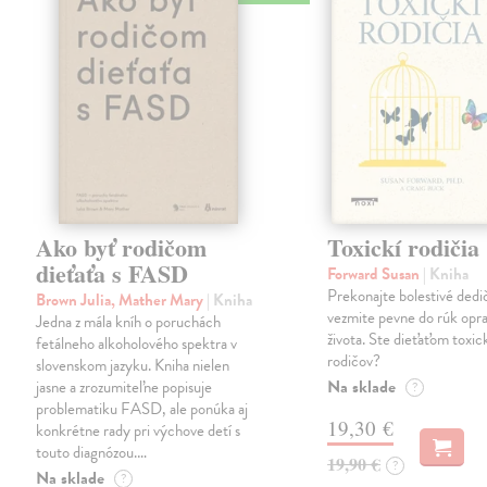
Ako byť rodičom
Toxickí rodičia
dieťaťa s FASD
Forward Susan
| Kniha
Prekonajte bolestivé dedi
Brown Julia, Mather Mary
| Kniha
vezmite pevne do rúk opra
Jedna z mála kníh o poruchách
života. Ste dieťaťom toxi
fetálneho alkoholového spektra v
rodičov?
slovenskom jazyku. Kniha nielen
Na sklade
jasne a zrozumiteľne popisuje
?
problematiku FASD, ale ponúka aj
19,30 €
konkrétne rady pri výchove detí s
touto diagnózou.…
19,90 €
?
Na sklade
?