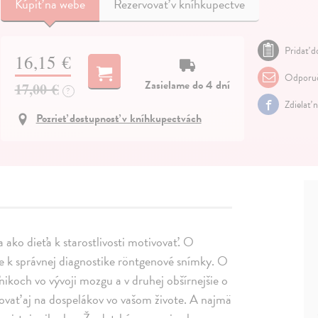
Kúpiť
na webe
Rezervovať v kníhkupectve
Pridať do
16,15 €
Odporuč
Zasielame do 4 dní
17,00 €
?
Zdielať 
Pozrieť dostupnosť v kníhkupectvách
ako dieťa k starostlivosti motivovať. O
e k správnej diagnostike röntgenové snímky. O
ľnikoch vo vývoji mozgu a v druhej obšírnejšie o
ovať aj na dospelákov vo vašom živote. A najmä