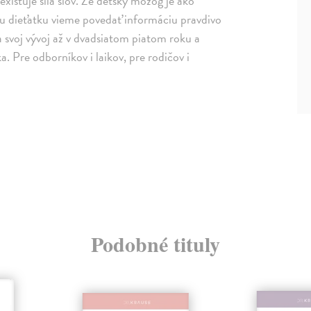
istuje sila slov. Že detský mozog je ako
mu dieťatku vieme povedať informáciu pravdivo
 svoj vývoj až v dvadsiatom piatom roku a
a. Pre odborníkov i laikov, pre rodičov i
Podobné tituly