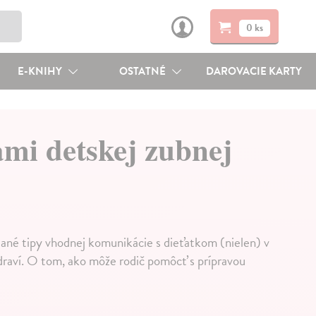
0 ks
E-KNIHY
OSTATNÉ
DAROVACIE KARTY
mi detskej zubnej
dané tipy vhodnej komunikácie s dieťatkom (nielen) v
draví. O tom, ako môže rodič pomôcť s prípravou