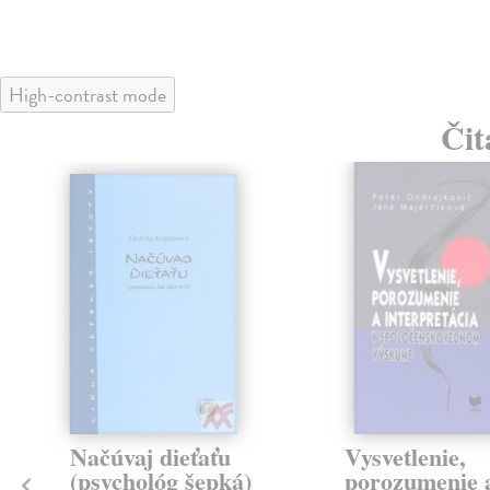
High-contrast mode
Čit
klade
Načúvaj dieťaťu
Vysvetlenie,
(psychológ šepká)
porozumenie 