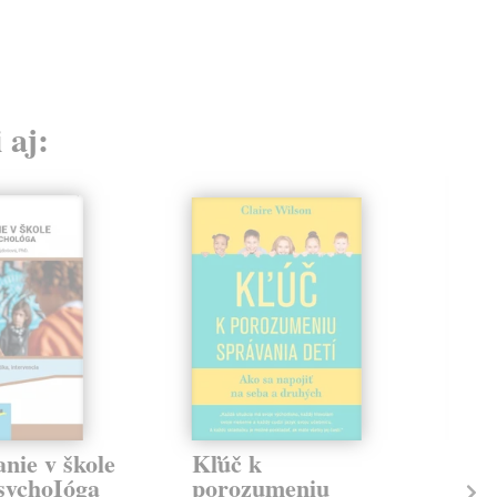
 aj:
nie v škole
Kľúč k
Vz
sychoIóga
porozumeniu
Lá