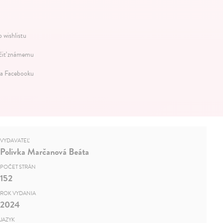
 wishlistu
iť známemu
na Facebooku
VYDAVATEĽ
Polivka Marčanová Beáta
POČET STRÁN
152
ROK VYDANIA
2024
JAZYK