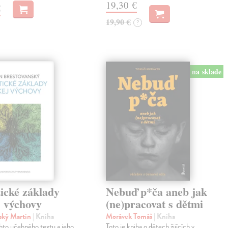
19,30 €
€
19,90 €
?
na sklade
ické základy
Nebuď p*ča aneb jak
j výchovy
(ne)pracovat s dětmi
ský Martin
| Kniha
Morávek Tomáš
| Kniha
hto učebného textu a jeho
Toto je kniha o dětech žijících v