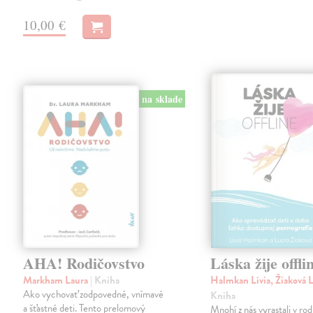
10,00 €
na sklade
AHA! Rodičovstvo
Láska žije offli
Markham Laura
| Kniha
Halmkan Lívia, Žiaková 
Ako vychovať zodpovedné, vnímavé
Kniha
a šťastné deti. Tento prelomový
Mnohí z nás vyrastali v ro