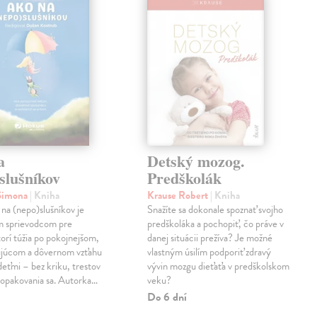
a
Detský mozog.
slušníkov
Predškolák
 Simona
| Kniha
Krause Robert
| Kniha
na (nepo)slušníkov je
Snažíte sa dokonale spoznať svojho
m sprievodcom pre
predškoláka a pochopiť, čo práve v
torí túžia po pokojnejšom,
danej situácii prežíva? Je možné
ujúcom a dôvernom vzťahu
vlastným úsilím podporiť zdravý
 deťmi – bez kriku, trestov
vývin mozgu dieťaťa v predškolskom
 opakovania sa. Autorka…
veku?
Do 6 dní