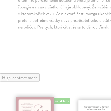
o tom, že porozumenie detskému svetu je umenie. Že ex
špongia a nasáva všetko, čím je obklopený. Že každé
v ktoromkoľvek veku. Že niektoré časti mozgu ukončia
preto je potrebné všetky slová prispôsobiť veku dieťatk
nerodičov. Pre tých, ktorí cítia, že sa to dá robiť inak.
High-contrast mode
na sklade