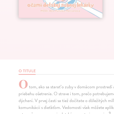
O TITULE
O
tom, ako sa starať o zuby v domácom prostredí a 
priebehu ošetrenia. O strave i tom, prečo potrebujem
dýchaní. V prvej časti sa tiež dočítate o dôležitých mí
komunikácii s dieťaťom. Vedomosti však môžete aplik