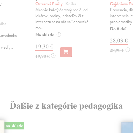
v
Osterová Emily
| Kniha
Gajdošová E
Ako vie každý čerstvý rodič, od
Prevencia, di
lekárov, rodiny, priateľov či z
intervencia. E
internetu sa na nás valí obrovské
problematiky 
niha
mn...
Do 6 dní
Na sklade
skovedného
?
28,03 €
19,30 €
ied",...
28,90 €
?
19,90 €
?
Ďalšie z kategórie pedagogika
na sklade