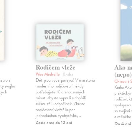
Rodičem vleže
Ako n
(nepo)
Woo Michelle
| Kniha
čstvo a
Děti jsou vyčerpávající! V maratonu
Chicevič
ty svojho
moderního rodičovství někdy
Kniha Ako 
ckých
potřebujete 10 drahocenných
praktický
minut, abyste vypnuli a dopřáli
rodičov, k
svému tělu odpočinek. Zkuste
spoluprac
rodičovství vleže! Super
so svojimi
jednoduchou vychytávku,…
a večného
Zasielame do 12 dní
Do 4 dní