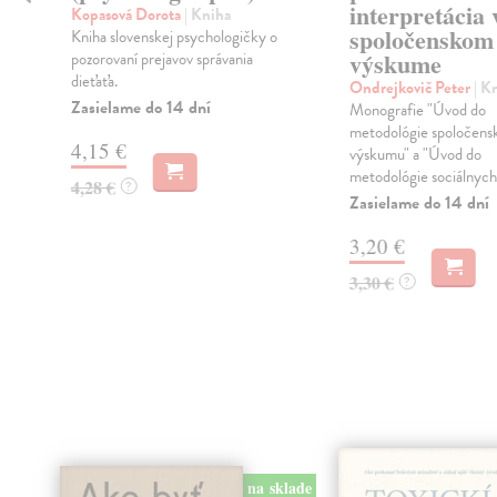
interpretácia 
a
Kopasová Dorota
| Kniha
spoločenskom
Kniha slovenskej psychologičky o
výskume
pozorovaní prejavov správania
dieťaťa.
Ondrejkovič Peter
| K
Zasielame do 14 dní
Monografie "Úvod do
metodológie spoločen
4,15 €
výskumu" a "Úvod do
metodológie sociálnych v
4,28 €
?
Zasielame do 14 dní
3,20 €
3,30 €
?
na sklade