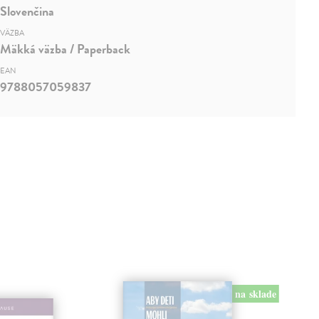
Slovenčina
VÄZBA
Mäkká väzba / Paperback
EAN
9788057059837
na sklade