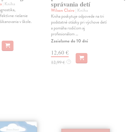
správania detí
ne
va
| Kniha
oč
agnostika,
Wilson Claire
| Kniha
fektívne riešenie
Kniha poskytuje odpovede na tri
Szu
šikanovania v škole.
podstatné otázky pri výchove detí
Ame
a pomáha rodičom aj
ekon
profesionálom ...
vzťa
dom
Zasielame do 10 dní
Do 
12,60 €
12
12,99 €
?
12,