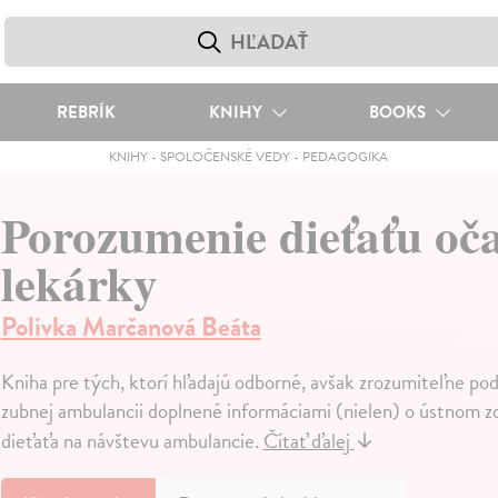
REBRÍK
KNIHY
BOOKS
KNIHY
-
SPOLOČENSKÉ VEDY
-
PEDAGOGIKA
Porozumenie dieťaťu oča
lekárky
Polivka Marčanová Beáta
Kniha pre tých, ktorí hľadajú odborné, avšak zrozumiteľne po
zubnej ambulancii doplnené informáciami (nielen) o ústnom z
dieťaťa na návštevu ambulancie.
Čítať ďalej
↓