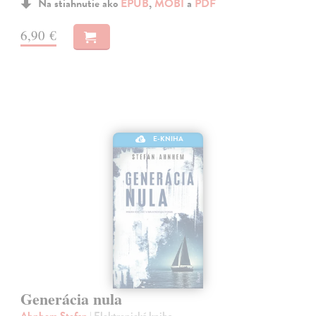
Na stiahnutie ako
EPUB
,
MOBI
a
PDF
6,90 €
E-KNIHA
Generácia nula