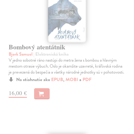
Bombový atentátnik
Bjork Samuel
| Elektronická kniha
V jedno sobotné ráno nastúpi do metra žena s bombou a hlavným
mestom otrasie výbuch. Oslo je okamžite uzavreté, kráľovská rodina
je prevezená do bezpečia a všetky národné jednotky sú v pohotovosti.
Na stiahnutie ako
EPUB
,
MOBI
a
PDF
16,00 €