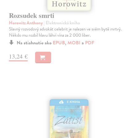
Rozsudek smrti
Horowitz Anthony
| Elektronická kniha
Slavný rozvodový advokát celebrit je nalezen ve svém bytě mrtvý.
Někdo mu rozbil hlavu láhví vína za 2 000 liber.
Na stiahnutie ako
EPUB
,
MOBI
a
PDF
13,24 €
E-KNIHA