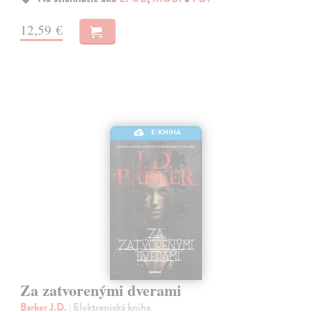
12,59 €
E-KNIHA
Za zatvorenými dverami
Barker J.D.
| Elektronická kniha