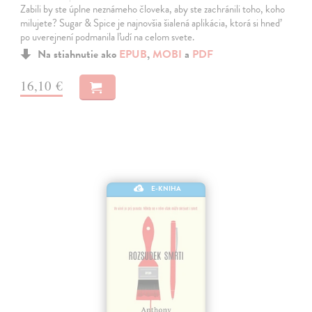
Zabili by ste úplne neznámeho človeka, aby ste zachránili toho, koho
milujete? Sugar & Spice je najnovšia šialená aplikácia, ktorá si hneď
po uverejnení podmanila ľudí na celom svete.
Na stiahnutie ako
EPUB
,
MOBI
a
PDF
16,10 €
E-KNIHA