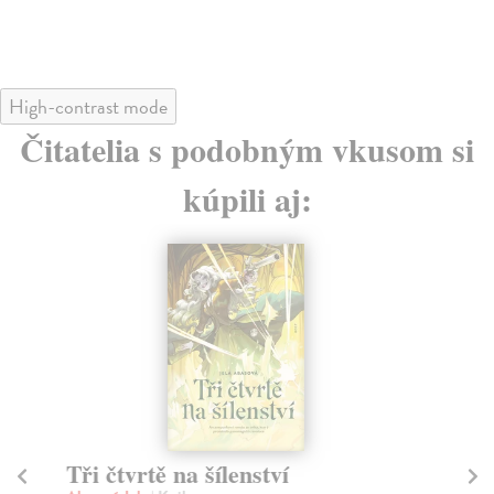
17
High-contrast mode
Čitatelia s podobným vkusom si
kúpili aj:
Tři čtvrtě na šílenství
V