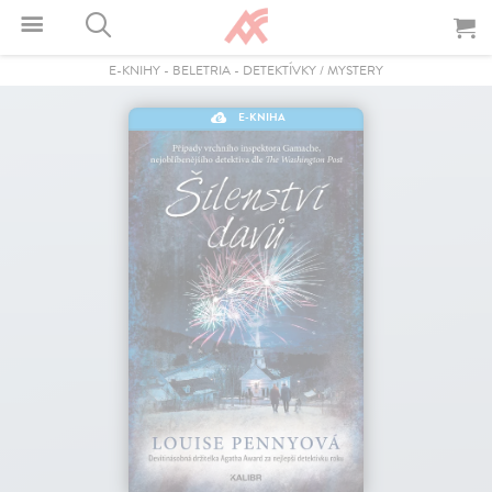
E-KNIHY
-
BELETRIA
-
DETEKTÍVKY / MYSTERY
E-KNIHA