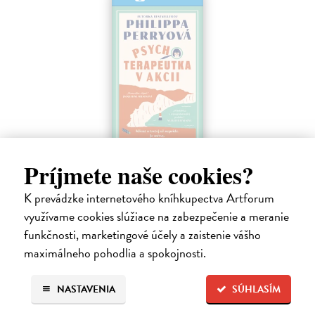
Psychoterapeutka v akcii
Príjmete naše cookies?
Perryová Philippa
| Elektronická kniha
Mimoriadne zábavná detektívka od najobľúbenejšej britskej
K prevádzke internetového kníhkupectva Artforum
terapeutky a autorky kníh Toto mali čítať naši rodičia a Toto by si mali
využívame cookies slúžiace na zabezpečenie a meranie
prečítať všetci, ktorých máte radi. Keď sa pri útesoch Beachy Head
nájde…
funkčnosti, marketingové účely a zaistenie vášho
Na stiahnutie ako
EPUB
,
MOBI
a
PDF
maximálneho pohodlia a spokojnosti.
16,95 €
NASTAVENIA
SÚHLASÍM