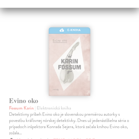
E-KNIHA
Evino oko
Fossum Karin
| Elektronická kniha
Detektívny príbeh Evino oko je slovenskou premiérou autorky s
povesťou kráľovnej nórskej detektívky. Dnes už jedenásťdielna séria o
prípadoch inšpektora Konrada Sejera, ktorá začala knihou Evino oko,
zožala…