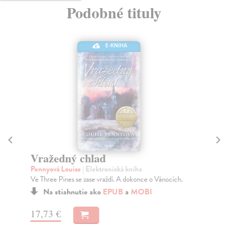
Podobné tituly
E-KNIHA
Vražedný chlad
I
d
Pennyová Louise
| Elektronická kniha
Ve Three Pines se zase vraždí. A dokonce o Vánocích.
Pe
Cha
Na stiahnutie ako
EPUB
a
MOBI
pok
17,73 €