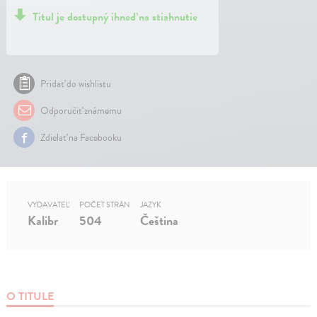
Titul je dostupný ihneď na stiahnutie
Pridať do wishlistu
Odporučiť známemu
Zdielať na Facebooku
VYDAVATEĽ
POČET STRÁN
JAZYK
Kalibr
504
Čeština
O TITULE