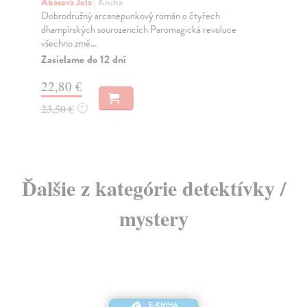
Abasová Jela
| Kniha
Ří
Dobrodružný arcanepunkový román o čtyřech
Pře
dhampírských sourozencích Paromagická revoluce
tém
všechno změ...
Za
Zasielame do 12 dní
15
22,80 €
16
23,50 €
?
Ďalšie z kategórie detektívky /
mystery
E-KNIHA