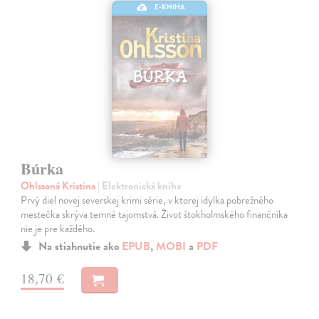
E-KNIHA
Búrka
Ohlssoná Kristina
| Elektronická kniha
Prvý diel novej severskej krimi série, v ktorej idylka pobrežného
mestečka skrýva temné tajomstvá. Život štokholmského finančníka
nie je pre každého.
Na stiahnutie ako
EPUB
,
MOBI
a
PDF
18,70 €