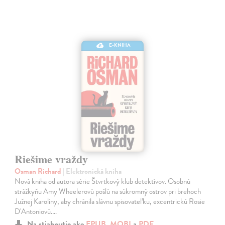
E-KNIHA
Riešime vraždy
Osman Richard
| Elektronická kniha
Nová kniha od autora série Štvrtkový klub detektívov. Osobnú
strážkyňu Amy Wheelerovú pošlú na súkromný ostrov pri brehoch
Južnej Karolíny, aby chránila slávnu spisovateľku, excentrickú Rosie
D'Antoniovú.…
Na stiahnutie ako
EPUB
,
MOBI
a
PDF