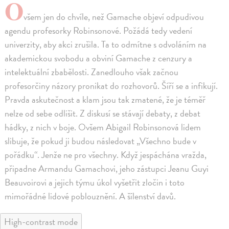
O
všem jen do chvíle, než Gamache objeví odpudivou
agendu profesorky Robinsonové. Požádá tedy vedení
univerzity, aby akci zrušila. Ta to odmítne s odvoláním na
akademickou svobodu a obviní Gamache z cenzury a
intelektuální zbabělosti. Zanedlouho však začnou
profesorčiny názory pronikat do rozhovorů. Šíří se a infikují.
Pravda askutečnost a klam jsou tak zmatené, že je téměř
nelze od sebe odlišit. Z diskusí se stávají debaty, z debat
hádky, z nich v boje. Ovšem Abigail Robinsonová lidem
slibuje, že pokud ji budou následovat „Všechno bude v
pořádku“. Jenže ne pro všechny. Když jespáchána vražda,
připadne Armandu Gamachovi, jeho zástupci Jeanu Guyi
Beauvoirovi a jejich týmu úkol vyšetřit zločin i toto
mimořádné lidové poblouznění. A šílenství davů.
High-contrast mode