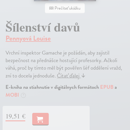
Prečítať ukážku
Šílenství davů
Pennyová Louise
Vrchní inspektor Gamache je požádán, aby zajistil
bezpečnost na přednášce hostující profesorky. Ačkoli
váhá, proč by tímto měl být pověřen šéf oddělení vražd,
zní to docela jednoduše.
Čítať ďalej
↓
E-kniha na stiahnutie v digitálnych formátoch
EPUB
a
MOBI
?
19,51 €