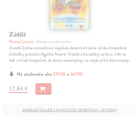
Zátiší
Penny Louise
| Elektronická kniha
Úvodní kniha celosvětově úspěšné detektivní série od devítinásobné
držitelky prestižní Agatha Award. Vražda a kanadský venkov, kde se
lidé cítí tak bezpečně, že doma nezamykají, to nejde příliš dohromady.
…
Na stiahnutie ako
EPUB
a
MOBI
12,84 €
ZOBRAZIŤ ĎALŠIE Z KATEGÓRIE DETEKTÍVKY / MYSTERY