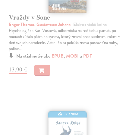
Vraždy v Sone
Enger Thomas, Gustawsson Johana
| Elektronická kniha
Psychologička Kari Vossová, odborníčka na reč tela a pamäť, po
nociach zúfalo pátra po synovi, ktorý zmizol pred siedmimi rokmi v
deň svojich narodenín. Zatiaľ čo sa pokúša znova postaviť na nohy,
polícia…
Na stiahnutie ako
EPUB
,
MOBI
a
PDF
13,90 €
E-KNIHA