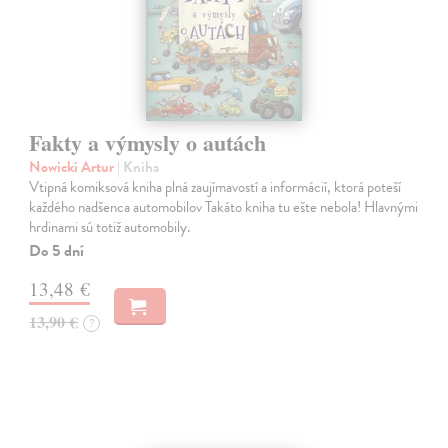
Fakty a výmysly o autách
Nowicki Artur
| Kniha
Vtipná komiksová kniha plná zaujímavostí a informácií, ktorá poteší
každého nadšenca automobilov Takáto kniha tu ešte nebola! Hlavnými
hrdinami sú totiž automobily.
Do 5 dní
13,48 €
13,90 €
?