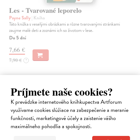
Les - Tvarované leporelo
Payne Sally
| Kniha
Táto knižka s veselými obrázkami a rôzne tvarovanými stránkami
zaujme malé deti a zoznámi ich so životom v lese.
Do 5 dní
7,66 €
7,90 €
?
Príjmete naše cookies?
K prevádzke internetového kníhkupectva Artforum
využívame cookies slúžiace na zabezpečenie a meranie
funkčnosti, marketingové účely a zaistenie vášho
maximálneho pohodlia a spokojnosti.