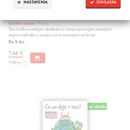
NASTAVENIA
SÚHLASÍM
Farma - Tvarované leporelo
kolektív autorov
| Kniha
Táto knižka s veselými obrázkami a rôzne tvarovanými stránkami
zaujme malé deti a zoznámi ich so zvieratami na farme.
Do 5 dní
7,66 €
7,90 €
?
na sklade