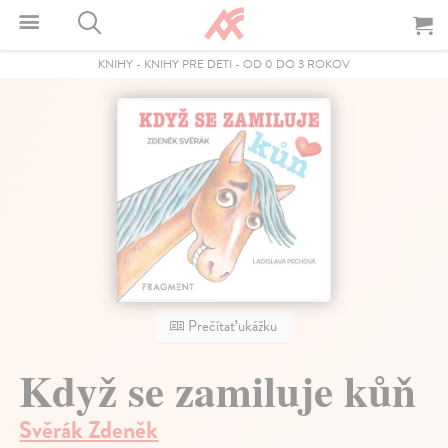
KNIHY
-
KNIHY PRE DETI
-
OD 0 DO 3 ROKOV
Prečítať ukážku
Když se zamiluje kůň
Svěrák Zdeněk