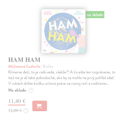
na sklade
HAM HAM
Mičianová Ľudmila
| Kniha
Kŕmenie detí, to je celá veda, všakže?! A čo ešte len rozprávanie, to
tiež nie je až také jednoduché, ako by sa mohlo na prvý pohľad zdať.
V rukách držíte knižku určenú práve na rozvoj reči a rozšírenie…
Na sklade
?
11,40 €
12,00 €
?