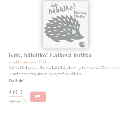
Kuk, bábätko! Látková knižka
kolektív autorov
| Kniha
Šušťavá látková knižka pre bábätká, obsahuje kontrastné čiernobiele
ilustrácie zvierat, ako veľryba,mačka, včielka.
Do 5 dní
9,60 €
9,90 €
?