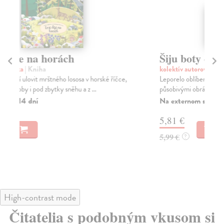
Šiju boty do roboty
Vě
kolektív autorov
| Kniha
Bo
Leporelo oblíbených lidových říkadel pro nejmenší s
„Ty
působivými obrázky Heleny Zmatlíkové jistě potěš...
vče
Na externom sklade v ČR. Dodanie do 16 dní
Na
5,81 €
8,
5,99 €
8,
?
High-contrast mode
Čitatelia s podobným vkusom si