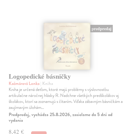
predpredaj
Logopedické básničky
Kačmárová Lenka
| Kniha
Kniha je určená deťom, ktoré majú problémy s výslovnosťou
artikulačne náročnej hlásky R. Nadchne všetkých predškolákov aj
školákov, ktorí sa zoznamujú s čítaním. Vďaka zábavným básničkám a
zaujímavým úlohám…
Predpredaj, vychádza 25.8.2026, zasielame do 5 dní od
vydania
8,42 €