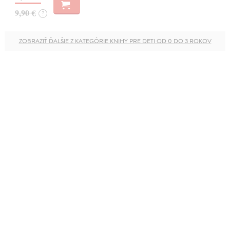
9,90 €
?
ZOBRAZIŤ ĎALŠIE Z KATEGÓRIE KNIHY PRE DETI OD 0 DO 3 ROKOV