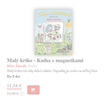
Malý krtko - Kniha s magnetkami
Miler Zdeněk
| Kniha
Malý krtko má vždy dobrú náladu. Najradšej je vonku na veľkej lúke.
Do 5 dní
11,54 €
11,90 €
?