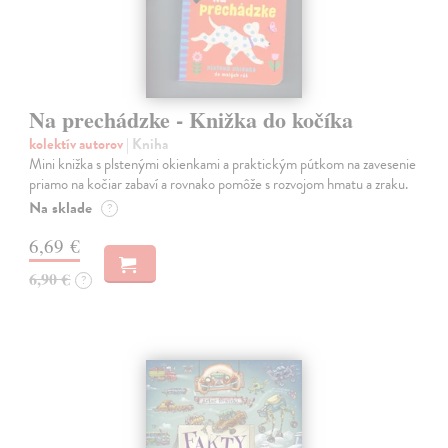
Na prechádzke - Knižka do kočíka
kolektív autorov
| Kniha
Mini knižka s plstenými okienkami a praktickým pútkom na zavesenie
priamo na kočiar zabaví a rovnako pomôže s rozvojom hmatu a zraku.
Na sklade
?
6,69 €
6,90 €
?