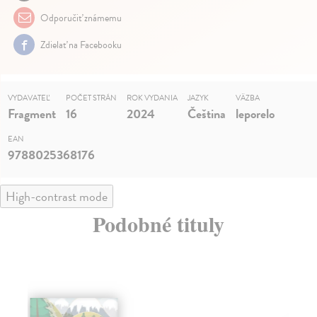
Odporučiť známemu
Zdielať na Facebooku
VYDAVATEĽ
POČET STRÁN
ROK VYDANIA
JAZYK
VÄZBA
Fragment
16
2024
Čeština
leporelo
EAN
9788025368176
High-contrast mode
Podobné tituly