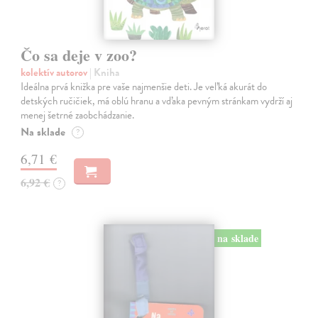
Čo sa deje v zoo?
kolektív autorov
| Kniha
Ideálna prvá knižka pre vaše najmenšie deti. Je veľká akurát do
detských ručičiek, má oblú hranu a vďaka pevným stránkam vydrží aj
menej šetrné zaobchádzanie.
Na sklade
?
6,71 €
6,92 €
?
na sklade