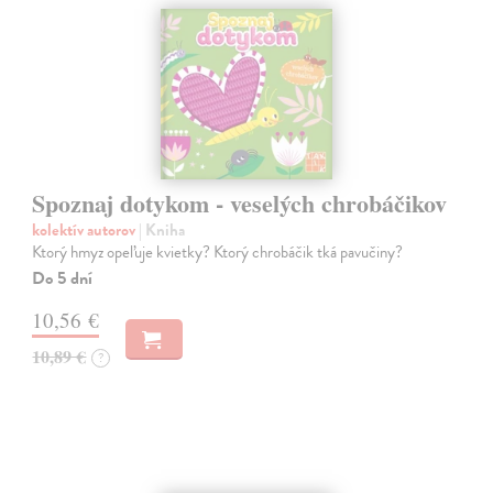
Spoznaj dotykom - veselých chrobáčikov
kolektív autorov
| Kniha
Ktorý hmyz opeľuje kvietky? Ktorý chrobáčik tká pavučiny?
Do 5 dní
10,56 €
10,89 €
?