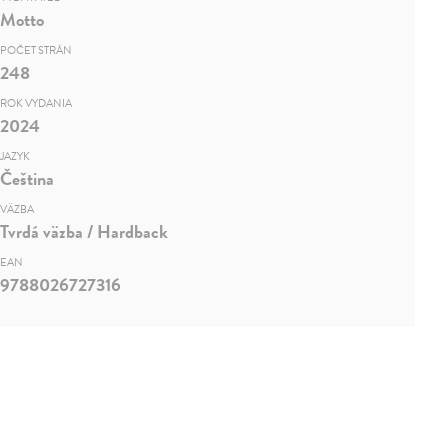
Motto
POČET STRÁN
248
ROK VYDANIA
2024
JAZYK
Čeština
VÄZBA
Tvrdá väzba / Hardback
EAN
9788026727316