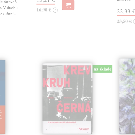
le zároveň
ka. V duchu
16,90 €
?
22,33 
pokušitel…
23,50 €
na sklade