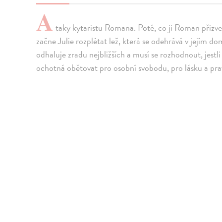
A
taky kytaristu Romana. Poté, co ji Roman přizv
začne Julie rozplétat lež, která se odehrává v jejím d
odhaluje zradu nejbližších a musí se rozhodnout, jestli
ochotná obětovat pro osobní svobodu, pro lásku a pr