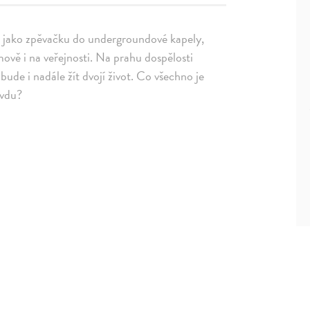
e jako zpěvačku do undergroundové kapely,
omově i na veřejnosti. Na prahu dospělosti
 bude i nadále žít dvojí život. Co všechno je
avdu?