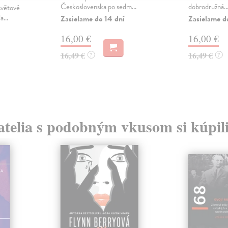
Československa po sedm...
dobrodružná..
světové
...
Zasielame do 14 dní
Zasielame d
16,00 €
16,00 €
16,49 €
16,49 €
?
?
atelia s podobným vkusom si kúpili