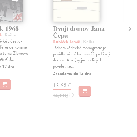
ok 1968
Dvojí domov Jana
Dv
Čepa
ří
ěk
| Kniha
ěvků z česko-
Kubíček Tomáš
| Kniha
Pat
ference konané
Jádrem vědecké monografie je
Děje
a téma 'Zlomové
povídková sbírka Jana Čepa Dvojí
sta
89'. J...
domov. Analýzy jednotlivých
nej
povídek se...
čten
o 12 dní
Zasielame do 12 dní
Do 
13,68 €
18
14,10 €
18,
?