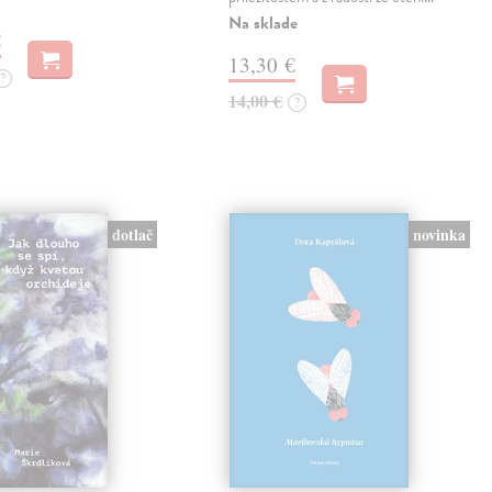
Na sklade
€
13,30 €
?
14,00 €
?
novinka
dotlač