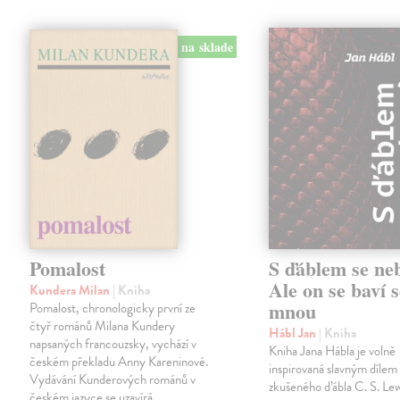
na sklade
Pomalost
S ďáblem se ne
Ale on se baví s
Kundera Milan
| Kniha
mnou
Pomalost, chronologicky první ze
čtyř románů Milana Kundery
Hábl Jan
| Kniha
napsaných francouzsky, vychází v
Kniha Jana Hábla je volně
českém překladu Anny Kareninové.
inspirovaná slavným díle
Vydávání Kunderových románů v
zkušeného ďábla C. S. Lew
českém jazyce se uzavírá.