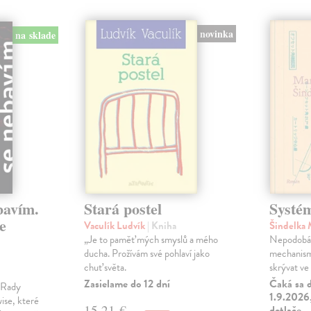
novinka
na sklade
bavím.
Stará postel
Systé
e
Vaculík Ludvík
| Kniha
Šindelka
„Je to paměť mých smyslů a mého
Nepodobá s
ducha. Prožívám své pohlaví jako
mechanism
chuť světa.
skrývat ve 
Zasielame do 12 dní
Čaká sa d
m Rady
1.9.2026,
ise, které
15,21 €
dotlače