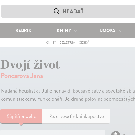
REBRÍK
KNIHY
BOOKS
KNIHY
-
BELETRIA
-
ČESKÁ
Dvojí život
Poncarová Jana
Nadaná houslistka Julie nenávidí kousavé šaty a sovětské skla
komunistickému funkcionáři. Je druhá polovina sedmdesátých l
Kúpiť
na webe
Rezervovať v kníhkupectve