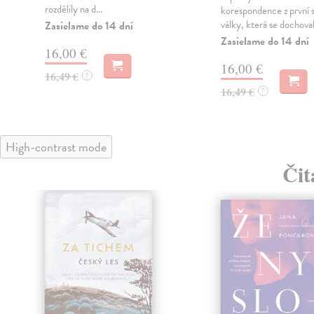
rozdělily na d...
korespondence z první 
války, která se dochovala
Zasielame do 14 dní
Zasielame do 14 dní
16,00 €
16,00 €
16,49 €
?
16,49 €
?
High-contrast mode
Čit