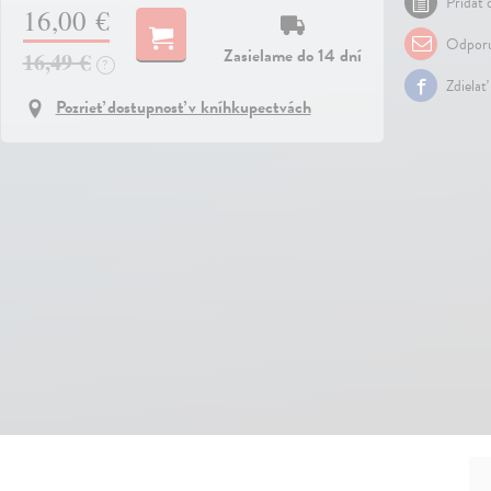
Pridať 
16,00 €
Odporu
Zasielame do 14 dní
16,49 €
?
Zdielať
Pozrieť dostupnosť v kníhkupectvách