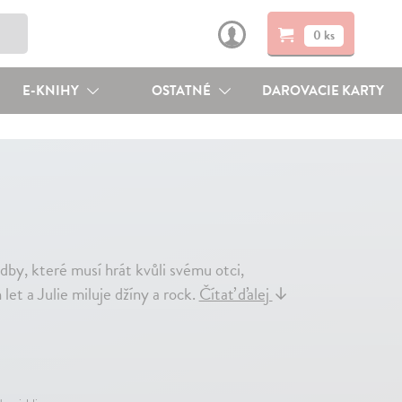
0 ks
E-KNIHY
OSTATNÉ
DAROVACIE KARTY
dby, které musí hrát kvůli svému otci,
et a Julie miluje džíny a rock.
Čítať ďalej
↓