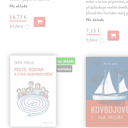
autor s úctou připomíná, a
Na sklade
přizpůsobuje realitě dneš
původního formátu starý 
14,73 €
Na sklade
15,50 €
?
7,13 €
7,50 €
?
na sklade
novinka