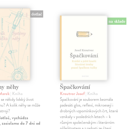
dotlač
na sklade
my něhy
Špačkování
 Marek
| Kniha
Kroutvor Josef
| Kniha
e někdy lidský život
Špačkování je souborem bezmála
u? A kolik něhy se může
padesáti glos, reflexí, mikroesejí i
stroji?
drobných vzpomínkových črt, které
vznikaly v posledních letech – k
otlač, vychádza
různým společenským i literárním
 zasielame do 7 dní od
příležitostem a z radosti ze čtení…