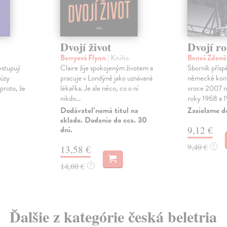
Dvojí život
Dvojí r
Berryová Flynn
| Kniha
Beneš Zden
ystupují
Claire žije spokojeným životem a
Sborník přísp
múzy
pracuje v Londýně jako uznávaná
německé kon
 proto, že
lékařka. Je ale něco, co o ní
vroce 2007 n
nikdo...
roky 1968 a 19
Dodávateľ nemá titul na
Zasielame d
sklade. Dodanie do cca. 30
dní.
9,12 €
9,40 €
?
13,58 €
14,00 €
?
Ďalšie z kategórie česká beletria