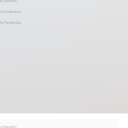
do wishlistu
čiť známemu
 na Facebooku
VYDAVATEĽ