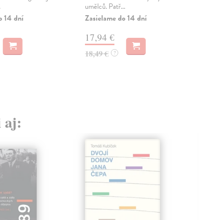
.
umělců. Patř...
mat
jeho
o 14 dní
Zasielame do 14 dní
Zas
17,94 €
16
18,49 €
?
16,
 aj: