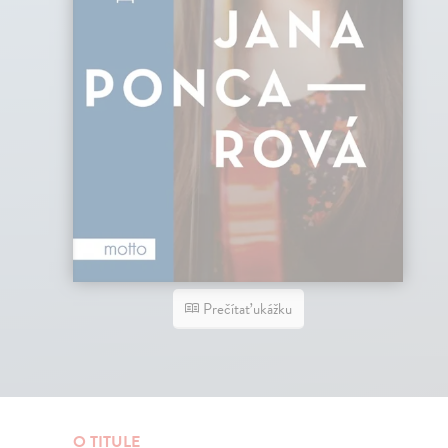
Prečítať ukážku
O TITULE