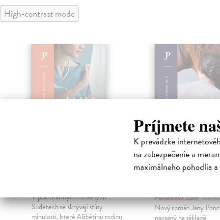
High-contrast mode
klade
Príjmete na
K prevádzke internetové
na zabezpečenie a merani
maximálneho pohodlia a 
Alžběta a Nina
Anna R. Osu
chalupy čp. 5
Poncarová Jana
| Kniha
V pochmurných i krásných
Poncarová Jana
| Kniha
Sudetech se skrývají stíny
Nový román Jany Ponc
minulosti, které Alžbětinu rodinu
k
napsaný na základě