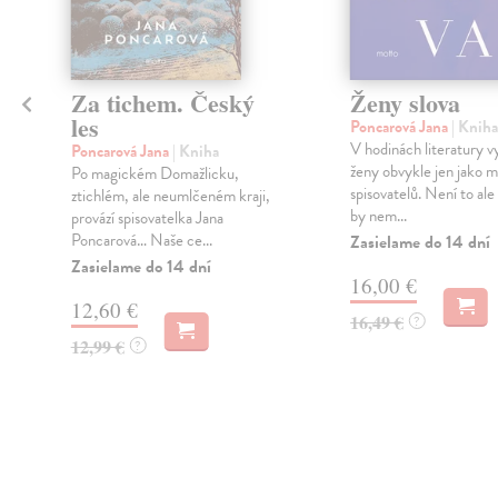
Za tichem. Český
Ženy slova
les
Poncarová Jana
| Kniha
V hodinách literatury v
Poncarová Jana
| Kniha
ženy obvykle jen jako 
Po magickém Domažlicku,
spisovatelů. Není to ale
ztichlém, ale neumlčeném kraji,
by nem...
provází spisovatelka Jana
Poncarová… Naše ce...
Zasielame do 14 dní
Zasielame do 14 dní
16,00 €
12,60 €
16,49 €
?
12,99 €
?