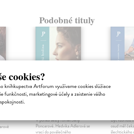
Podobné tituly
še cookies?
ho kníhkupectva Artforum využívame cookies slúžiace
e funkčnosti, marketingové účely a zaistenie vášho
spokojnosti.
dy
Nultá hodina
Cyklist
Poncarová Jana
| Kniha
Poncarová Ja
V pořadí šestý román Jany
Být vzornou 
Poncarové. Hedvika Adlerová se
osud měl čeka
arové
vrací do poválečného
šlechtického r