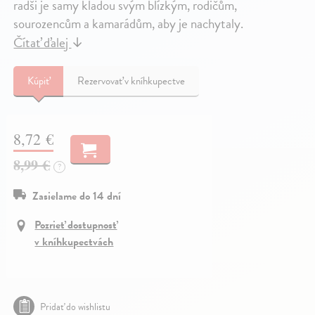
radši je samy kladou svým blízkým, rodičům,
sourozencům a kamarádům, aby je nachytaly.
Čítať ďalej
↓
Kúpiť
Rezervovať v kníhkupectve
8,72 €
8,99 €
?
Zasielame do 14 dní
Pozrieť dostupnosť
v kníhkupectvách
Pridať do wishlistu