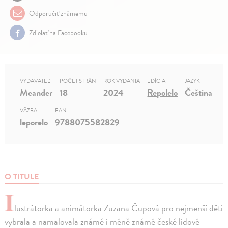
Odporučiť známemu
Zdielať na Facebooku
VYDAVATEĽ
POČET STRÁN
ROK VYDANIA
EDÍCIA
JAZYK
Meander
18
2024
Repolelo
Čeština
VÄZBA
EAN
leporelo
9788075582829
O TITULE
I
lustrátorka a animátorka Zuzana Čupová pro nejmenší děti
vybrala a namalovala známé i méně známé české lidové