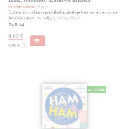
kolektív autorov
| Kniha
Šušťavá látková knižka pre bábätká, obsahuje kontrastné čiernobiele
ilustrácie zvierat, ako veľryba,mačka, včielka.
Do 5 dní
9,60 €
9,90 €
?
na sklade