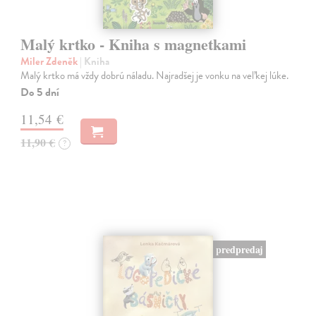
Malý krtko - Kniha s magnetkami
Miler Zdeněk
| Kniha
Malý krtko má vždy dobrú náladu. Najradšej je vonku na veľkej lúke.
Do 5 dní
11,54 €
11,90 €
?
predpredaj