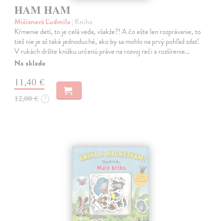
HAM HAM
Mičianová Ľudmila
| Kniha
Kŕmenie detí, to je celá veda, všakže?! A čo ešte len rozprávanie, to
tiež nie je až také jednoduché, ako by sa mohlo na prvý pohľad zdať.
V rukách držíte knižku určenú práve na rozvoj reči a rozšírenie…
Na sklade
11,40 €
12,00 €
?