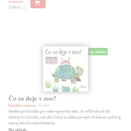
7,90 €
?
na sklade
Čo sa deje v zoo?
kolektív autorov
| Kniha
Ideálna prvá knižka pre vaše najmenšie deti. Je veľká akurát do
detských ručičiek, má oblú hranu a vďaka pevným stránkam vydrží aj
menej šetrné zaobchádzanie.
Na sklade