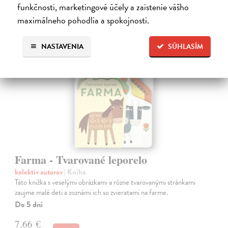
7,90 €
?
funkčnosti, marketingové účely a zaistenie vášho
maximálneho pohodlia a spokojnosti.
NASTAVENIA
SÚHLASÍM
Farma - Tvarované leporelo
kolektív autorov
| Kniha
Táto knižka s veselými obrázkami a rôzne tvarovanými stránkami
zaujme malé deti a zoznámi ich so zvieratami na farme.
Do 5 dní
7,66 €