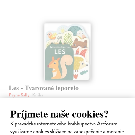
Les - Tvarované leporelo
Payne Sally
| Kniha
Táto knižka s veselými obrázkami a rôzne tvarovanými stránkami
zaujme malé deti a zoznámi ich so životom v lese.
Príjmete naše cookies?
Do 5 dní
K prevádzke internetového kníhkupectva Artforum
7,66 €
využívame cookies slúžiace na zabezpečenie a meranie