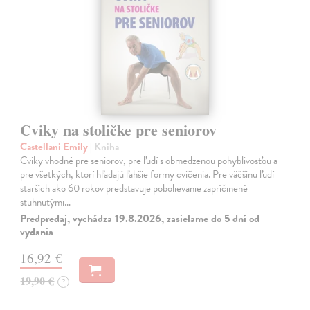
Cviky na stoličke pre seniorov
Castellani Emily
| Kniha
Cviky vhodné pre seniorov, pre ľudí s obmedzenou pohyblivosťou a
pre všetkých, ktorí hľadajú ľahšie formy cvičenia. Pre väčšinu ľudí
starších ako 60 rokov predstavuje pobolievanie zapríčinené
stuhnutými…
Predpredaj, vychádza 19.8.2026, zasielame do 5 dní od
vydania
16,92 €
19,90 €
?