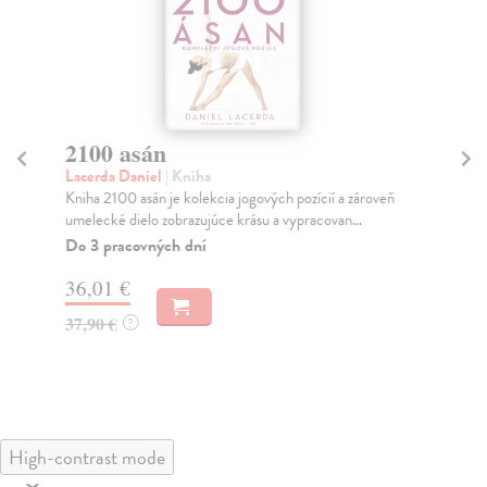
2100 asán
F
Lacerda Daniel
| Kniha
Do
Kniha 2100 asán je kolekcia jogových pozícií a zároveň
Za 
umelecké dielo zobrazujúce krásu a vypracovan...
odv
Do 3 pracovných dní
Do
36,01 €
36
37,90 €
37
?
High-contrast mode