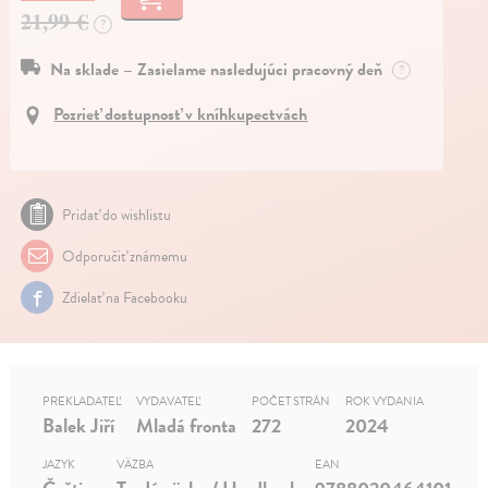
21,99 €
?
Na sklade – Zasielame nasledujúci pracovný deň
?
Pozrieť dostupnosť v kníhkupectvách
Pridať do wishlistu
Odporučiť známemu
Zdielať na Facebooku
PREKLADATEĽ
VYDAVATEĽ
POČET STRÁN
ROK VYDANIA
Balek Jiří
Mladá fronta
272
2024
JAZYK
VÄZBA
EAN