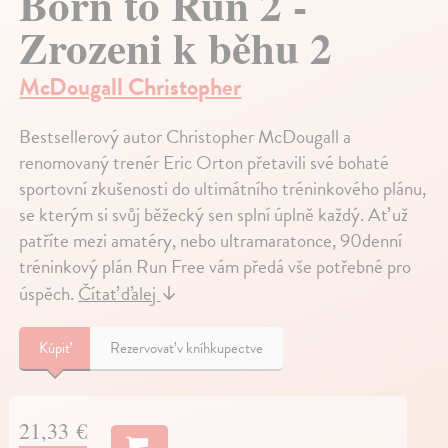
Born to Run 2 -
Zrozeni k běhu 2
McDougall Christopher
Bestsellerový autor Christopher McDougall a
renomovaný trenér Eric Orton přetavili své bohaté
sportovní zkušenosti do ultimátního tréninkového plánu,
se kterým si svůj běžecký sen splní úplně každý. Ať už
patříte mezi amatéry, nebo ultramaratonce, 90denní
tréninkový plán Run Free vám předá vše potřebné pro
úspěch.
Čítať ďalej
↓
Kúpiť
Rezervovať v kníhkupectve
21,33 €