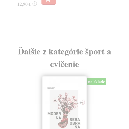
10
12,90 €
?
10
Ďalšie z kategórie šport a
cvičenie
na sklade