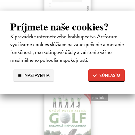
Moderná sebaobrana
Príjmete naše cookies?
Houdek Jasmína, Houdek Pavel
| Kniha
K prevádzke internetového kníhkupectva Artforum
Stretli ste sa niekedy so sexuálnym obťažovaním? Čelili ste
sexistickým vtipom alebo nevhodným narážkam svojho šéfa?
využívame cookies slúžiace na zabezpečenie a meranie
Na sklade
funkčnosti, marketingové účely a zaistenie vášho
?
maximálneho pohodlia a spokojnosti.
17,01 €
17,90 €
?
NASTAVENIA
SÚHLASÍM
novinka