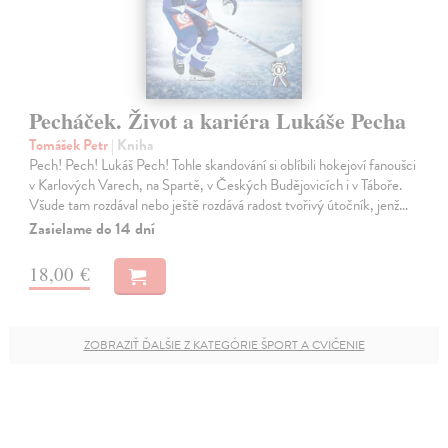
Pecháček. Život a kariéra Lukáše Pecha
Tomášek Petr
| Kniha
Pech! Pech! Lukáš Pech! Tohle skandování si oblíbili hokejoví fanoušci
v Karlových Varech, na Spartě, v Českých Budějovicích i v Táboře.
Všude tam rozdával nebo ještě rozdává radost tvořivý útočník, jenž…
Zasielame do 14 dní
18,00 €
ZOBRAZIŤ ĎALŠIE Z KATEGÓRIE ŠPORT A CVIČENIE