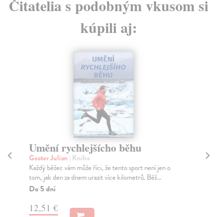
Čitatelia s podobným vkusom si
kúpili aj:
Umění rychlejšícho běhu
Zr
c
Goater Julian
| Kniha
Každý běžec vám může říci, že tento sport není jen o
Ear
tom, jak den za dnem urazit více kilometrů. Běž...
Sch
z h
Do 5 dní
Na
12,51 €