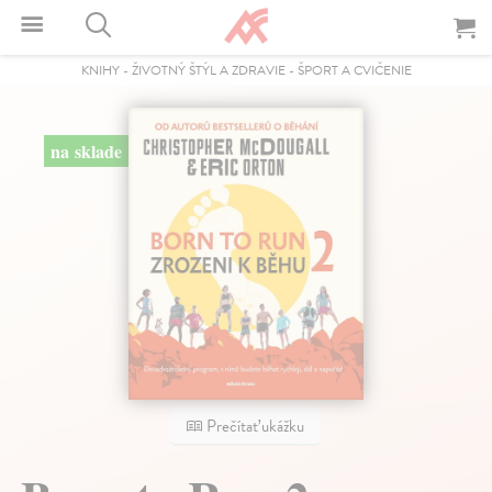
KNIHY
-
ŽIVOTNÝ ŠTÝL A ZDRAVIE
-
ŠPORT A CVIČENIE
na sklade
Prečítať ukážku