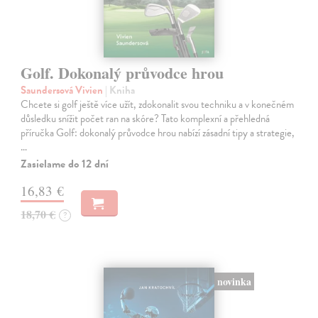
Golf. Dokonalý průvodce hrou
Saundersová Vivien
| Kniha
Chcete si golf ještě více užít, zdokonalit svou techniku a v konečném
důsledku snížit počet ran na skóre? Tato komplexní a přehledná
příručka Golf: dokonalý průvodce hrou nabízí zásadní tipy a strategie,
…
Zasielame do 12 dní
16,83 €
18,70 €
?
novinka