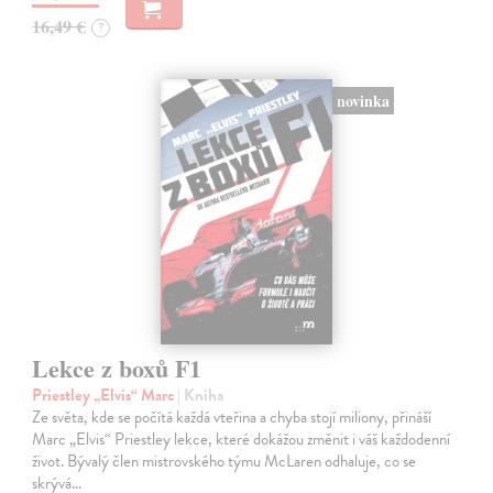
16,49 €
?
novinka
Lekce z boxů F1
Priestley „Elvis“ Marc
| Kniha
Ze světa, kde se počítá každá vteřina a chyba stojí miliony, přináší
Marc „Elvis“ Priestley lekce, které dokážou změnit i váš každodenní
život. Bývalý člen mistrovského týmu McLaren odhaluje, co se
skrývá…