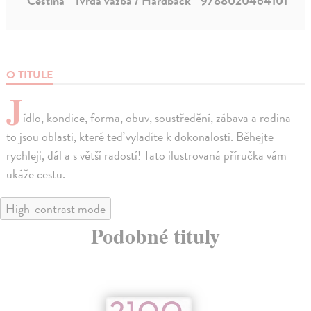
Čeština
Tvrdá väzba / Hardback
9788020464101
O TITULE
J
ídlo, kondice, forma, obuv, soustředění, zábava a rodina –
to jsou oblasti, které teď vyladíte k dokonalosti. Běhejte
rychleji, dál a s větší radostí! Tato ilustrovaná příručka vám
ukáže cestu.
High-contrast mode
Podobné tituly