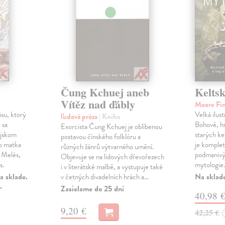
Čung Kchuej aneb
Keltsk
Vítěz nad ďábly
Moore Fi
su, ktorý
Velká ilus
ľudová próza
| Kniha
 sa
Bohové, hr
Exorcista Čung Kchuej je oblíbenou
ijskom
starých ke
postavou čínského folklóru a
o matka
je komple
různých žánrů výtvarného umění.
e Melés,
podmanivý
Objevuje se na lidových dřevořezech
s.
mytologie
i v literátské malbě, a vystupuje také
a sklade.
Na sklad
v četných divadelních hrách a…
.
Zasielame do 25 dní
40,98 
9,20 €
42,25 €