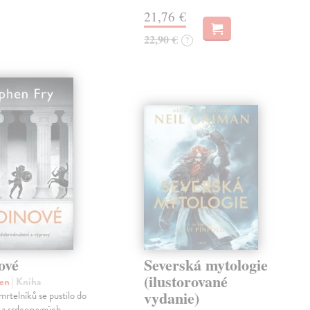
21,76 €
22,90 €
?
ové
Severská mytologie
(ilustorované
hen
| Kniha
vydanie)
mrtelníků se pustilo do
 a srdceryvných