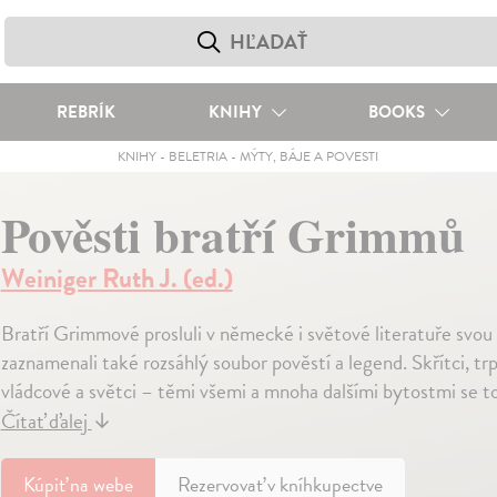
REBRÍK
KNIHY
BOOKS
KNIHY
-
BELETRIA
-
MÝTY, BÁJE A POVESTI
Pověsti bratří Grimmů
Weiniger Ruth J. (ed.)
Bratří Grimmové prosluli v německé i světové literatuře svou s
zaznamenali také rozsáhlý soubor pověstí a legend. Skřítci, trpas
vládcové a světci – těmi všemi a mnoha dalšími bytostmi se 
Čítať ďalej
↓
Kúpiť
na webe
Rezervovať v kníhkupectve