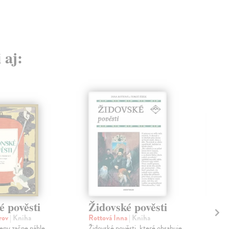
 aj:
é pověsti
Židovské pověsti
Po
orov
| Kniha
Rottová Inna
| Kniha
Dvo
eny začne náhle
Židovské pověsti, které obsahuje
Pově