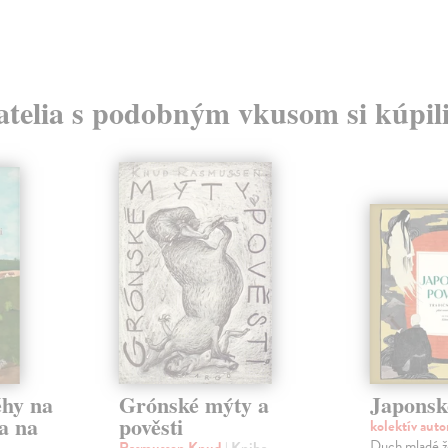
atelia s podobným vkusom si kúpili
ěhy na
Grónské mýty a
Japonsk
a na
pověsti
kolektív aut
Duch mladé ž