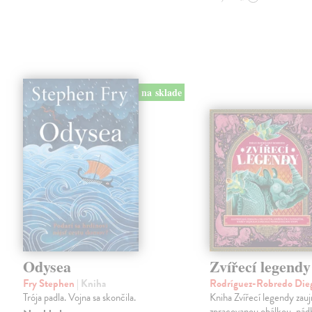
na sklade
Odysea
Zvířecí legendy
Fry Stephen
| Kniha
Rodríguez-Robredo Di
Trója padla. Vojna sa skončila.
Kniha Zvířecí legendy zau
zpracovanou obálkou, ná