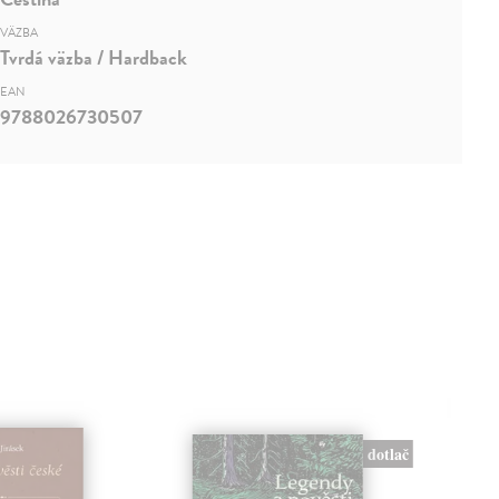
VÄZBA
Tvrdá väzba / Hardback
EAN
9788026730507
dotlač