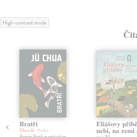
High-contrast mode
Čit
Bratři
Eliášovy příb
nebi, na zemi 
Chua Jü
| Kniha
Román Bratři je satirickým