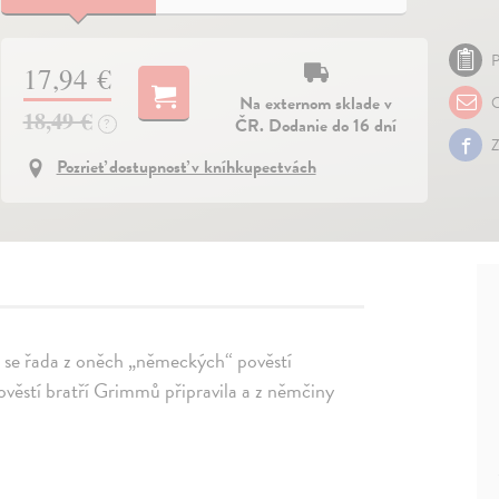
P
17,94 €
Na externom sklade v
O
18,49 €
ČR. Dodanie do 16 dní
?
Z
Pozrieť dostupnosť v kníhkupectvách
e se řada z oněch „německých“ pověstí
věstí bratří Grimmů připravila a z němčiny