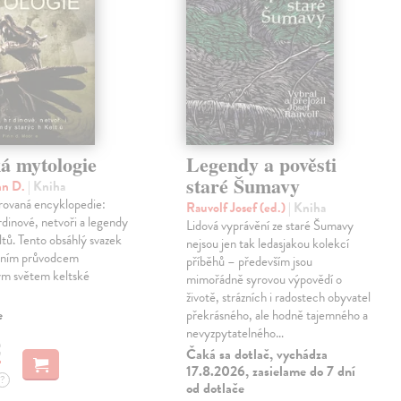
á mytologie
Legendy a pověsti
staré Šumavy
nn D.
| Kniha
trovaná encyklopedie:
Rauvolf Josef (ed.)
| Kniha
dinové, netvoři a legendy
Lidová vyprávění ze staré Šumavy
ltů. Tento obsáhlý svazek
nejsou jen tak ledasjakou kolekcí
tním průvodcem
příběhů – především jsou
m světem keltské
mimořádně syrovou výpovědí o
.
životě, strázních i radostech obyvatel
e
překrásného, ale hodně tajemného a
nevyzpytatelného…
€
Čaká sa dotlač, vychádza
17.8.2026, zasielame do 7 dní
?
od dotlače