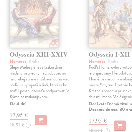
Odysseia XIII-XXIV
Odysseia I-XII
Homéros
| Kniha
Homéros
| Kniha
Slepý Melésigenés s ťažkosťami
Podľa Homérovho životopi
hľadal prostriedky na živobytie, no
je pripisovaný Hérodotovi,
na druhej strane si získaval čoraz viac
Homéros narodil v maloáz
obdivu a sympatií u ľudí, ktorí sa ho
meste Smyrne. Pretože h
snažili povzbudzovať a podporovať. V
Krétheis porodila pri riek
Kýme na maloázijskom…
dala mu meno Melésigené
Do 4 dní
Dodávateľ nemá titul n
Dodanie do cca. 30 dní
17,95 €
17,95 €
18,51 €
?
18,51 €
?