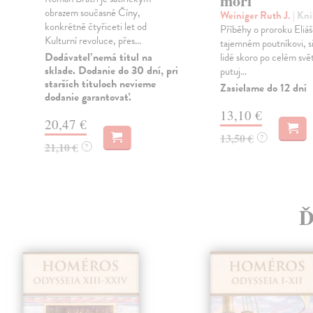
moři
obrazem současné Číny,
Weiniger Ruth J.
| Kn
konkrétně čtyřiceti let od
Příběhy o proroku Eliáš
Kulturní revoluce, přes...
tajemném poutníkovi, si
Dodávateľ nemá titul na
lidé skoro po celém svět
sklade. Dodanie do 30 dní, pri
putuj...
starších tituloch nevieme
Zasielame do 12 dní
dodanie garantovať.
13,10 €
20,47 €
13,50 €
?
21,10 €
?
Ď