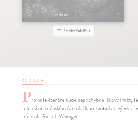
Prečítať ukážku
O TITULE
P
ro naše čtenáře bude nepochybně lákavý i fakt, ž
odehrává na českém území. Reprezentativní výbor z po
přeložila Ruth J. Weiniger.