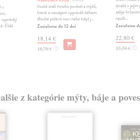
Rasmussen Knud
| Kniha
strašit v její
Inuité znali mnoho pověstí a mýtů,
iha
zažije hrůzost
které si navzájem vyprávěli během
ovi,
opušt...
dlouhé polární noci nebo když j...
 vyprávějí
Zasielame d
ě. Eliáš
Zasielame do 12 dní
22,80 €
18,14 €
23,50 €
18,70 €
?
?
alšie z kategórie mýty, báje a poves