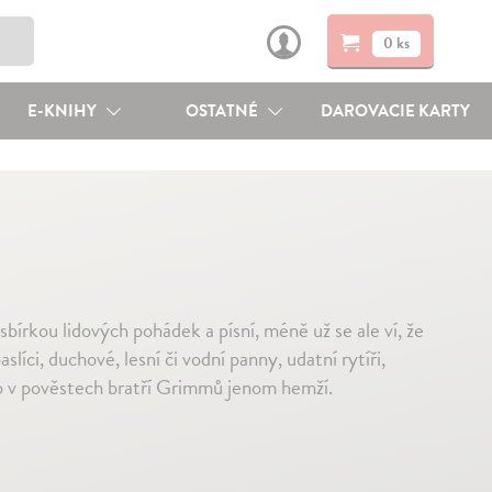
0 ks
E-KNIHY
OSTATNÉ
DAROVACIE KARTY
bírkou lidových pohádek a písní, méně už se ale ví, že
líci, duchové, lesní či vodní panny, udatní rytíři,
to v pověstech bratří Grimmů jenom hemží.