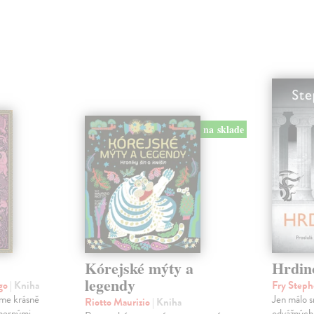
na sklade
Kórejské mýty a
Hrdin
legendy
ego
| Kniha
Fry Step
jme krásně
Jen málo s
Riotto Maurizio
| Kniha
dhernými
odvážných