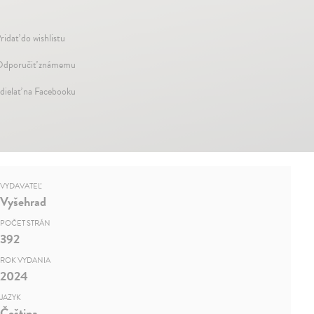
ridať do wishlistu
dporučiť známemu
dielať na Facebooku
VYDAVATEĽ
Vyšehrad
POČET STRÁN
392
ROK VYDANIA
2024
JAZYK
Čeština