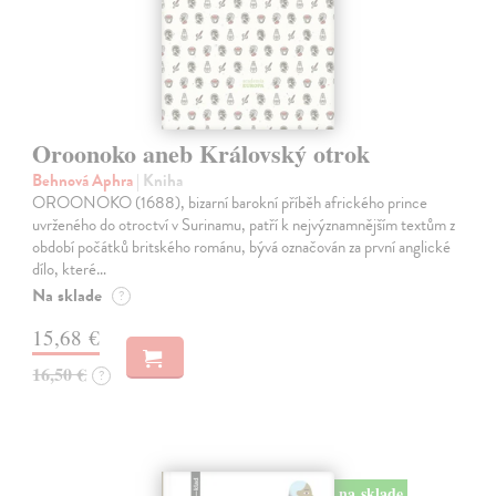
Oroonoko aneb Královský otrok
Behnová Aphra
| Kniha
OROONOKO (1688), bizarní barokní příběh afrického prince
uvrženého do otroctví v Surinamu, patří k nejvýznamnějším textům z
období počátků britského románu, bývá označován za první anglické
dílo, které…
Na sklade
?
15,68 €
16,50 €
?
na sklade