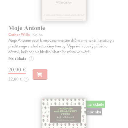
Moje Antonie
Cather Willa
| Kniha
Moje Antonie patří k nejvýznamnějším dílům americké literatury a
představuje vrchol autorčiny tvorby. Vypráví hluboký příběh o
dětství, kořenech a hledání vlastního místa ve světě.
Na sklade
?
20,90 €
22,00 €
?
na sklade
novinka