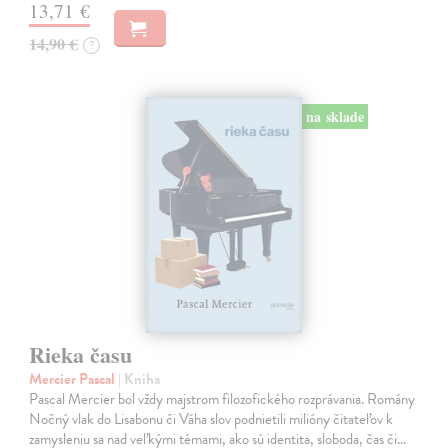
13,71 €
14,90 €
?
na sklade
Rieka času
Mercier Pascal
| Kniha
Pascal Mercier bol vždy majstrom filozofického rozprávania. Romány
Nočný vlak do Lisabonu či Váha slov podnietili milióny čitateľov k
zamysleniu sa nad veľkými témami, ako sú identita, sloboda, čas či…