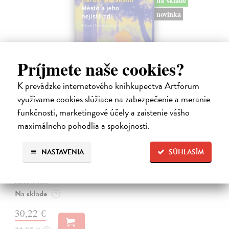
na sklade
novinka
Príjmete naše cookies?
K prevádzke internetového kníhkupectva Artforum
využívame cookies slúžiace na zabezpečenie a meranie
funkčnosti, marketingové účely a zaistenie vášho
maximálneho pohodlia a spokojnosti.
Město a jeho nejisté zdi
Murakami Haruki
| Kniha
Ty jsi to byla, kdo mi vyprávěl o tom městě. Město a jeho nejisté zdi –
NASTAVENIA
SÚHLASÍM
dlouho očekávaný román Harukiho Murakamiho volně navazuje na
autorovu starší novelu z roku 1980 a tematicky se prolíná s jeho
kultovním…
Na sklade
?
30,22 €