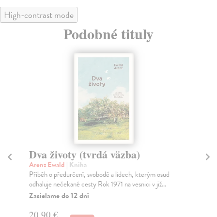
High-contrast mode
Podobné tituly
Dva životy (tvrdá väzba)
M
Arenz Ewald
| Kniha
Ro
Příběh o předurčení, svobodě a lidech, kterým osud
Bri
odhaluje nečekané cesty Rok 1971 na vesnici v již...
změ
Zasielame do 12 dní
Za
20,90 €
27