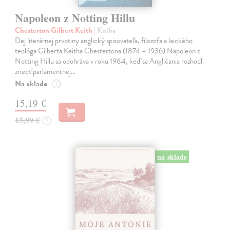
Napoleon z Notting Hillu
Chesterton Gilbert Keith
| Kniha
Dej literárnej prvotiny anglický spisovateľa, filozofa a laického
teológa Gilberta Keitha Chestertona (1874 – 1936) Napoleon z
Notting Hillu sa odohráva v roku 1984, keď sa Angličania rozhodli
zriecť parlamentnej…
Na sklade
?
15,19 €
15,99 €
?
na sklade