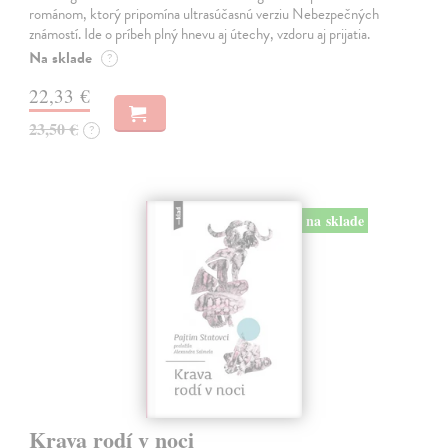
románom, ktorý pripomína ultrasúčasnú verziu Nebezpečných
známostí. Ide o príbeh plný hnevu aj útechy, vzdoru aj prijatia.
Na sklade
?
22,33 €
23,50 €
?
na sklade
Krava rodí v noci