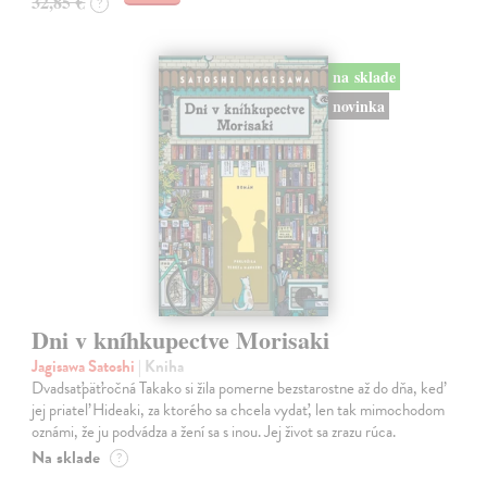
32,85 €
?
na sklade
novinka
Dni v kníhkupectve Morisaki
Jagisawa Satoshi
| Kniha
Dvadsaťpäťročná Takako si žila pomerne bezstarostne až do dňa, keď
jej priateľ Hideaki, za ktorého sa chcela vydať, len tak mimochodom
oznámi, že ju podvádza a žení sa s inou. Jej život sa zrazu rúca.
Na sklade
?