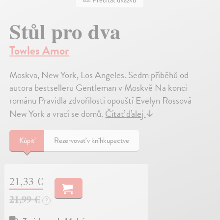
Stůl pro dva
Towles Amor
Moskva, New York, Los Angeles. Sedm příběhů od
autora bestselleru Gentleman v Moskvě Na konci
románu Pravidla zdvořilosti opouští Evelyn Rossová
New York a vrací se domů.
Čítať ďalej
↓
Kúpiť
Rezervovať v kníhkupectve
21,33 €
21,99 €
?