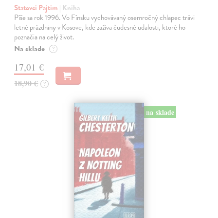
Statovci Pajtim
| Kniha
Píše sa rok 1996. Vo Fínsku vychovávaný osemročný chlapec trávi
letné prázdniny v Kosove, kde zažíva čudesné udalosti, ktoré ho
poznačia na celý život.
Na sklade
?
17,01 €
18,90 €
?
na sklade