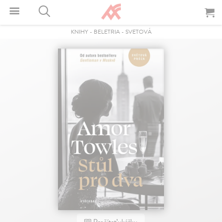
KNIHY
-
BELETRIA
-
SVETOVÁ
Prečítať ukážku