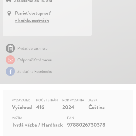
Zasielame do 14 dní
Pozrieť dostupnosť
v kníhkupectvách
Pridať do wishlistu
Odporučiť známemu
Zdielať na Facebooku
VYDAVATEĽ
POČET STRÁN
ROK VYDANIA
JAZYK
Vyšehrad
416
2024
Čeština
VÄZBA
EAN
Tvrdá väzba / Hardback
9788026730378