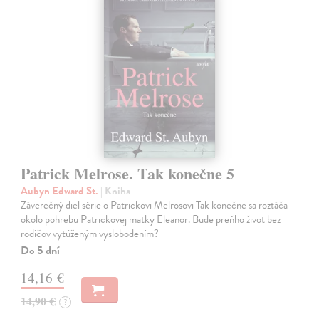
Patrick Melrose. Tak konečne 5
Aubyn Edward St.
| Kniha
Záverečný diel série o Patrickovi Melrosovi Tak konečne sa roztáča
okolo pohrebu Patrickovej matky Eleanor. Bude preňho život bez
rodičov vytúženým vyslobodením?
Do 5 dní
14,16 €
14,90 €
?