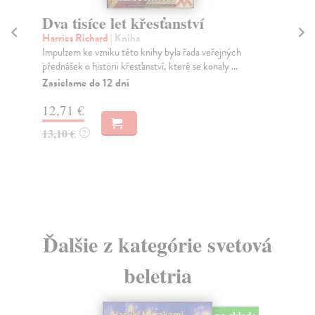
Dva tisíce let křesťanství
T
Harries Richard
| Kniha
Pek
Impulzem ke vzniku této knihy byla řada veřejných
Rom
přednášek o historii křesťanství, které se konaly ...
v T
Zasielame do 12 dní
Za
12,71 €
4,
13,10 €
4,
?
Ďalšie z kategórie svetová
beletria