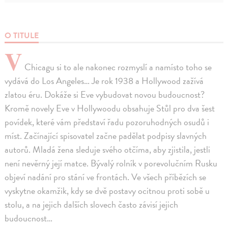
O TITULE
V
Chicagu si to ale nakonec rozmyslí a namísto toho se
vydává do Los Angeles… Je rok 1938 a Hollywood zažívá
zlatou éru. Dokáže si Eve vybudovat novou budoucnost?
Kromě novely Eve v Hollywoodu obsahuje Stůl pro dva šest
povídek, které vám představí řadu pozoruhodných osudů i
míst. Začínající spisovatel začne padělat podpisy slavných
autorů. Mladá žena sleduje svého otčíma, aby zjistila, jestli
není nevěrný její matce. Bývalý rolník v porevolučním Rusku
objeví nadání pro stání ve frontách. Ve všech příbězích se
vyskytne okamžik, kdy se dvě postavy ocitnou proti sobě u
stolu, a na jejich dalších slovech často závisí jejich
budoucnost…