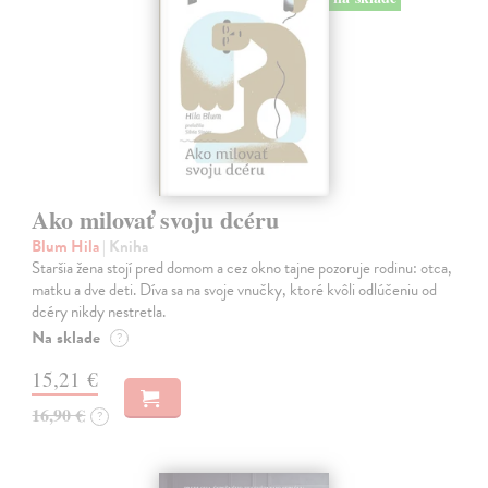
Ako milovať svoju dcéru
Blum Hila
| Kniha
Staršia žena stojí pred domom a cez okno tajne pozoruje rodinu: otca,
matku a dve deti. Díva sa na svoje vnučky, ktoré kvôli odlúčeniu od
dcéry nikdy nestretla.
Na sklade
?
15,21 €
16,90 €
?