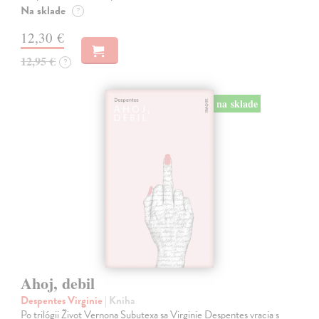
Na sklade
?
12,30 €
12,95 €
?
na sklade
Ahoj, debil
Despentes Virginie
| Kniha
Po trilógii Život Vernona Subutexa sa Virginie Despentes vracia s