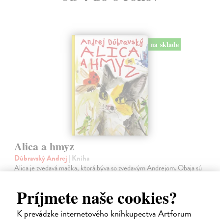
na sklade
Alica a hmyz
Dúbravský Andrej
| Kniha
Alica je zvedavá mačka, ktorá býva so zvedavým Andrejom. Obaja sú
fascinovaní ríšou hmyzu.
Na sklade
?
Príjmete naše cookies?
28,03 €
K prevádzke internetového kníhkupectva Artforum