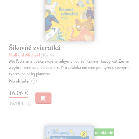
Šikovné zvieratká
Holland Michael
| Kniha
My ľudia sme vďaka svojej inteligencii ovládli takmer každý kút Zeme
a vybrali sme sa aj do vesmíru. No zďaleka nie sme jedinými šikovnými
tvormi na našej planéte.
Na sklade
?
16,06 €
16,90 €
?
na sklade