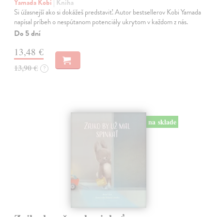
Yamada Kobi
| Kniha
Si úžasnejší ako si dokážeš predstaviť. Autor bestsellerov Kobi Yamada
napísal príbeh o nespútanom potenciály ukrytom v každom z nás.
Do 5 dní
13,48 €
13,90 €
?
na sklade