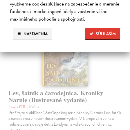
28,90 €
využívame cookies slúžiace na zabezpečenie a meranie
?
funkčnosti, marketingové účely a zaistenie vášho
maximálneho pohodlia a spokojnosti.
NASTAVENIA
SÚHLASÍM
na sklade
Lev, šatník a čarodejnica. Kroniky
Narnie (Ilustrované vydanie)
Lewis C.S.
| Kniha
Prečítajte si obľúbenú časť úspešnej série Kroniky Narnie: Lev, šatník
a čarodejnica v novom ilustrovanom vydaní. V Európe zúri vojna a
rodičia posielajú svoje deti z Londýna na vidiek, aby ich chránili…