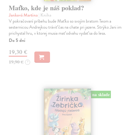
Maťko, kde je náš poklad?
Janková Martina
| Kniha
V pokračovaní príbehu bude Maťko so svojím bratom Teom a
sesternicou Andrejkou tráviť čas na chate pri jazere. Strýko Jani im
prichystal hru, v ktorej musia mať odvahu vydať sa do lesa.
Do 5 dní
19,30 €
19,90 €
?
na sklade