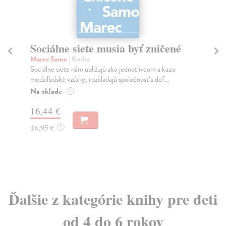
Sociálne siete musia byť zničené
S
K
Marec Samo
| Kniha
Sociálne siete nám ubližujú ako jednotlivcom a kazia
Mik
medziľudské vzťahy, rozkladajú spoločnosť a def...
Mon
o k
Na sklade
?
Na
16,44 €
23
16,95 €
?
24
Ďalšie z kategórie knihy pre deti
od 4 do 6 rokov