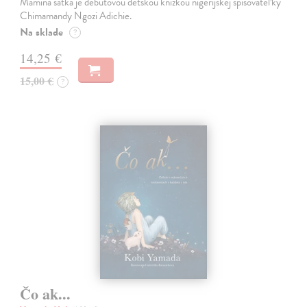
Mamina šatka je debutovou detskou knižkou nigérijskej spisovateľky
Chimamandy Ngozi Adichie.
Na sklade
?
14,25 €
15,00 €
?
Čo ak...