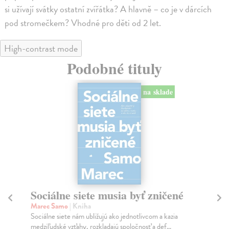
si užívají svátky ostatní zvířátka? A hlavně – co je v dárcích
pod stromečkem? Vhodné pro děti od 2 let.
High-contrast mode
Podobné tituly
na sklade
Sociálne siete musia byť zničené
S
K
Marec Samo
| Kniha
Sociálne siete nám ubližujú ako jednotlivcom a kazia
Mik
medziľudské vzťahy, rozkladajú spoločnosť a def...
Mon