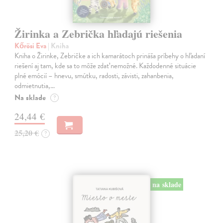
Žirinka a Zebrička hľadajú riešenia
Kőrösi Eva
| Kniha
Kniha o Žirinke, Zebričke a ich kamarátoch prináša príbehy o hľadaní
riešení aj tam, kde sa to môže zdať nemožné. Každodenné situácie
plné emócií – hnevu, smútku, radosti, závisti, zahanbenia,
odmietnutia,…
Na sklade
?
24,44 €
25,20 €
?
na sklade