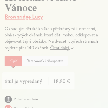
Vánoce
Brownridge Lucy
Okouzlující dětská knížka s překrásnými ilustracemi,
plná skrytých okének, která děti mohou odklopovat a
objevovat tajné obrázky. Na dvaceti čtyřech stranách
najdete přes 140 okének.
Čítať ďalej
↓
Kúpiť
Rezervovať v kníhkupectve
titul je vypredaný
18,80 €
Pridať do wishlistu