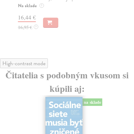
o k
Na sklade
?
Na
16,44 €
23
16,95 €
?
24
High-contrast mode
Čitatelia s podobným vkusom si
kúpili aj:
na sklade