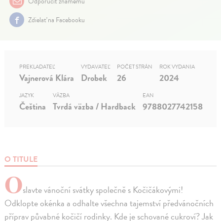
Odporučiť známemu
Zdielať na Facebooku
PREKLADATEĽ
VYDAVATEĽ
POČET STRÁN
ROK VYDANIA
Vajnerová Klára
Drobek
26
2024
JAZYK
VÄZBA
EAN
Čeština
Tvrdá väzba / Hardback
9788027742158
O TITULE
O
slavte vánoční svátky společně s Kočičákovými!
Odklopte okénka a odhalte všechna tajemství předvánočních
příprav půvabné kočičí rodinky. Kde je schované cukroví? Jak