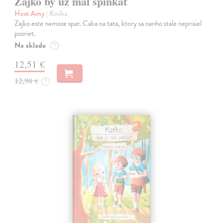
Zajko by už mal spinkať
Hest Amy
| Kniha
Zajko este nemoze spat. Caka na tata, ktory sa nanho stale neprisiel
pozriet.
Na sklade
?
12,51 €
12,90 €
?