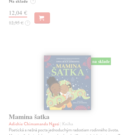
Na sklade
?
12,04 €
12,95 €
?
na sklade
Mamina šatka
Adichie Chimamanda Ngozi
| Kniha
Poetická a nežná pocta jednoduchým radostiam rodinného života.