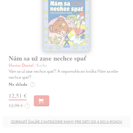
Nám sa už zase nechce spať
Hevier Daniel
| Kniha
Vám sa už zase nechce spať? A nepomohla ani knižka Nám sa ešte
nechce spať?
Na sklade
?
12,51 €
12,90 €
?
ZOBRAZIŤ ĎALŠIE Z KATEGÓRIE KNIHY PRE DETI OD 4 DO 6 ROKOV