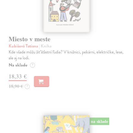
Miesto v meste
Kubišová Tatiana
| Kniha
Kde všade môžu žiť šťastní ľudia? V knižnici, pekárni, električke, lese,
ale aj na lodi.
Na sklade
?
18,33 €
18,90 €
?
na sklade