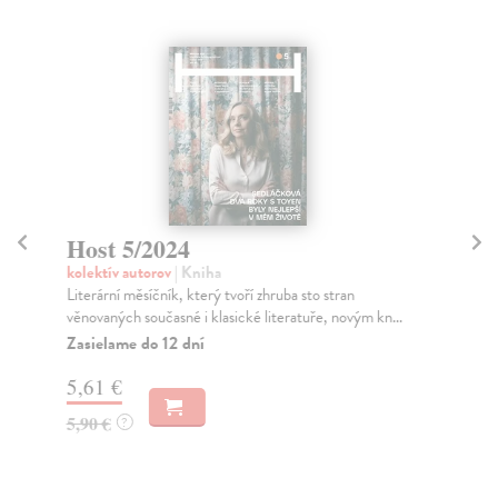
Host 5/2024
H
kolektív autorov
| Kniha
kol
Literární měsíčník, který tvoří zhruba sto stran
Lit
věnovaných současné i klasické literatuře, novým kn...
věn
Zasielame do 12 dní
Za
5,61 €
5,
5,90 €
5,
?