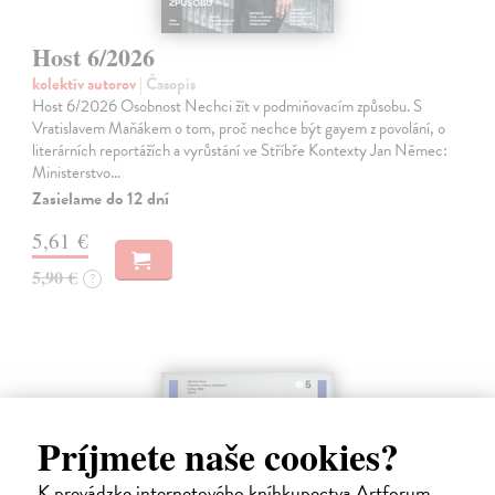
Host 6/2026
kolektív autorov
| Časopis
Host 6/2026 Osobnost Nechci žít v podmiňovacím způsobu. S
Vratislavem Maňákem o tom, proč nechce být gayem z povolání, o
literárních reportážích a vyrůstání ve Stříbře Kontexty Jan Němec:
Ministerstvo…
Zasielame do 12 dní
5,61 €
5,90 €
?
Príjmete naše cookies?
K prevádzke internetového kníhkupectva Artforum