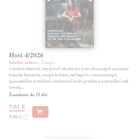
Host 4/2026
kolektív autorov
| Časopis
Literární měsíčník, který tvoří zhruba sto stran věnovaných současné i
klasické literatuře, novým knihám, začínajícím i renomovaným
spisovatelům, kritickému hodnocení knižní produkce a zamyšlení nad
trendy…
Zasielame do 12 dní
5,61 €
5,90 €
?