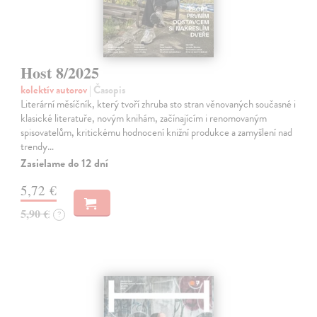
Host 8/2025
kolektív autorov
| Časopis
Literární měsíčník, který tvoří zhruba sto stran věnovaných současné i
klasické literatuře, novým knihám, začínajícím i renomovaným
spisovatelům, kritickému hodnocení knižní produkce a zamyšlení nad
trendy…
Zasielame do 12 dní
5,72 €
5,90 €
?