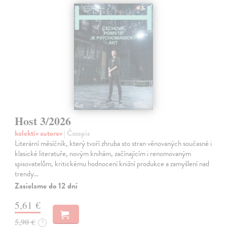
Host 3/2026
kolektív autorov
| Časopis
Literární měsíčník, který tvoří zhruba sto stran věnovaných současné i
klasické literatuře, novým knihám, začínajícím i renomovaným
spisovatelům, kritickému hodnocení knižní produkce a zamyšlení nad
trendy…
Zasielame do 12 dní
5,61 €
5,90 €
?