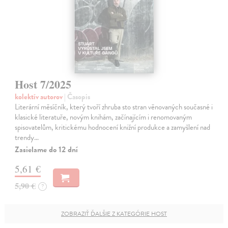
Host 7/2025
kolektív autorov
| Časopis
Literární měsíčník, který tvoří zhruba sto stran věnovaných současné i
klasické literatuře, novým knihám, začínajícím i renomovaným
spisovatelům, kritickému hodnocení knižní produkce a zamyšlení nad
trendy…
Zasielame do 12 dní
5,61 €
5,90 €
?
ZOBRAZIŤ ĎALŠIE Z KATEGÓRIE HOST