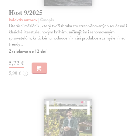
Host 9/2025
kolektív autorov
| Časopis
Literární měsíčník, který tvoří zhruba sto stran věnovaných současné i
klasické literatuře, novým knihám, začínajícím i renomovaným
spisovatelům, kritickému hodnocení knižní produkce a zamyšlení nad
trendy…
Zasielame do 12 dní
5,72 €
5,90 €
?