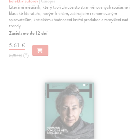
kolektív autorov
| Časopis
Literární měsíčník, který tvoří zhruba sto stran věnovaných současné i
klasické literatuře, novým knihám, začínajícím i renomovaným
spisovatelům, kritickému hodnocení knižní produkce a zamyšlení nad
trendy…
Zasielame do 12 dní
5,61 €
5,90 €
?