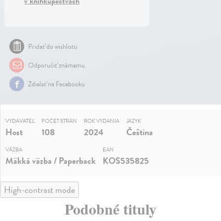
v kníhkupectvách
Pridať do wishlistu
Odporučiť známemu
Zdielať na Facebooku
VYDAVATEĽ
POČET STRÁN
ROK VYDANIA
JAZYK
Host
108
2024
Čeština
VÄZBA
EAN
Mäkká väzba / Paperback
KOS535825
High-contrast mode
Podobné tituly