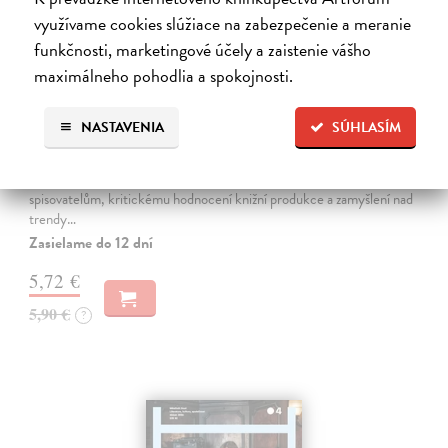
využívame cookies slúžiace na zabezpečenie a meranie
funkčnosti, marketingové účely a zaistenie vášho
maximálneho pohodlia a spokojnosti.
Host 5/2026
NASTAVENIA
SÚHLASÍM
kolektív autorov
| Časopis
Literární měsíčník, který tvoří zhruba sto stran věnovaných současné i
klasické literatuře, novým knihám, začínajícím i renomovaným
spisovatelům, kritickému hodnocení knižní produkce a zamyšlení nad
trendy…
Zasielame do 12 dní
5,72 €
5,90 €
?