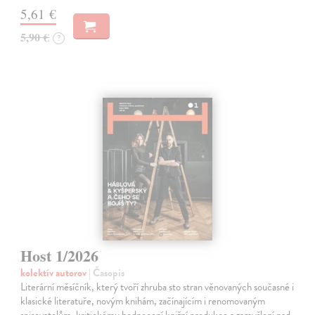
5,61 €
5,90 €
?
Host 1/2026
kolektív autorov
| Časopis
Literární měsíčník, který tvoří zhruba sto stran věnovaných současné i
klasické literatuře, novým knihám, začínajícím i renomovaným