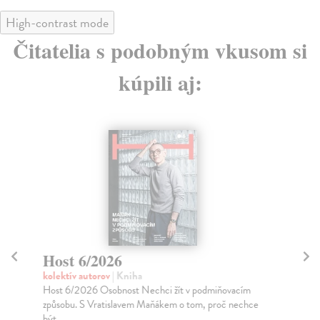
High-contrast mode
Čitatelia s podobným vkusom si
kúpili aj:
Host 6/2026
H
kolektív autorov
| Kniha
kol
Host 6/2026 Osobnost Nechci žít v podmiňovacím
Lit
způsobu. S Vratislavem Maňákem o tom, proč nechce
věn
být...