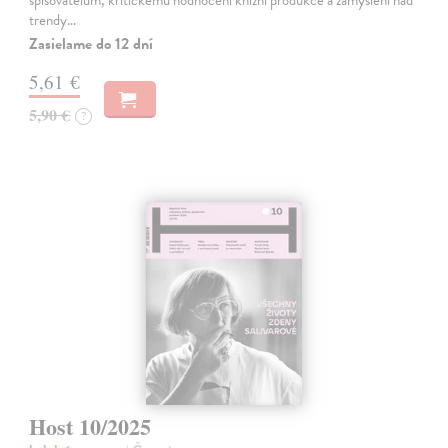
spisovatelům, kritickému hodnocení knižní produkce a zamyšlení nad
trendy…
Zasielame do 12 dní
5,61 €
5,90 €
?
Host 10/2025