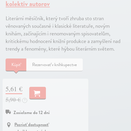
kolektív autorov
Literární měsíčník, který tvoří zhruba sto stran
věnovaných současné i klasické literatuře, novým
knihám, začínajícím i renomovaným spisovatelům,
kritickému hodnocení knižní produkce a zamyšlení nad
trendy a fenomény, které hýbou literárním světem.
Kúpiť
Rezervovať v kníhkupectve
5,61 €
5,90 €
?
Zasielame do 12 dní
Pozrieť dostupnosť