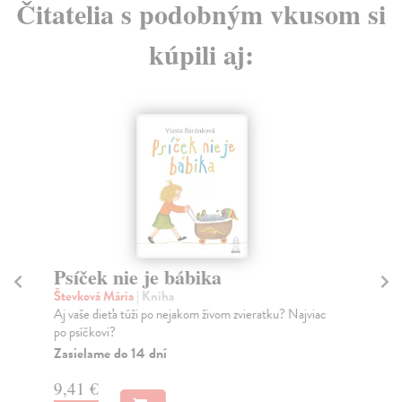
Čitatelia s podobným vkusom si
kúpili aj:
Psíček nie je bábika
M
Števková Mária
| Kniha
Br
Aj vaše dieťa túži po nejakom živom zvieratku? Najviac
Ren
po psíčkovi?
Ľud
Zasielame do 14 dní
Na
9,41 €
10