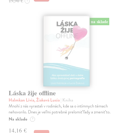
19,90 €
?
na sklade
Láska žije offline
Halmkan Lívia, Žiaková Lucia
| Kniha
Mnohí z nás vyrastali v rodinách, kde sa o intímnych témach
nehovorilo. Dnes je veľmi potrebné prelomiť ľady a zmeniť to.
Na sklade
?
14,16 €