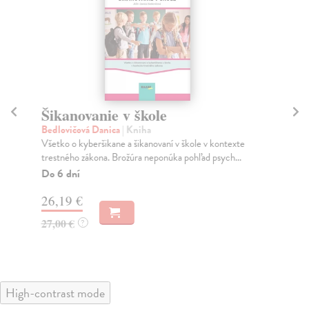
Šikanovanie v škole
Ta
Bedlovičová Danica
| Kniha
Do
Všetko o kyberšikane a šikanovaní v škole v kontexte
Met
trestného zákona. Brožúra neponúka pohľad psych...
edu
Do 6 dní
Do
26,19 €
27
27,00 €
28
?
High-contrast mode