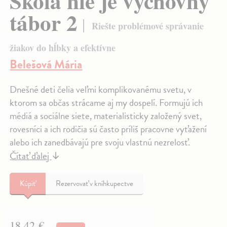
Škola nie je výchovný
tábor 2
Riešte problémové správanie
žiakov do hĺbky a efektívne
Belešová Mária
Dnešné deti čelia veľmi komplikovanému svetu, v
ktorom sa občas strácame aj my dospelí. Formujú ich
médiá a sociálne siete, materialisticky založený svet,
rovesníci a ich rodičia sú často príliš pracovne vyťažení
alebo ich zanedbávajú pre svoju vlastnú nezrelosť.
Čítať ďalej
↓
Kúpiť
Rezervovať v kníhkupectve
18,42 €