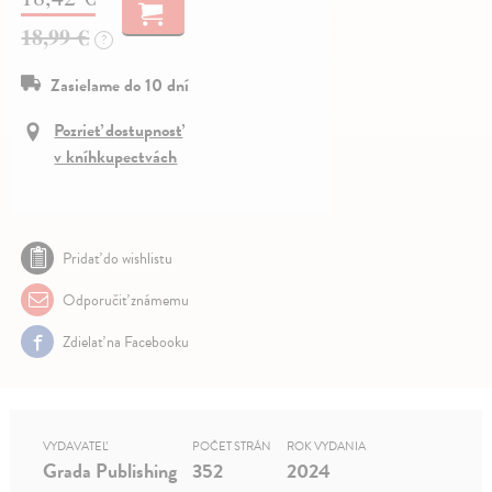
18,99 €
?
Zasielame do 10 dní
Pozrieť dostupnosť
v kníhkupectvách
Pridať do wishlistu
Odporučiť známemu
Zdielať na Facebooku
VYDAVATEĽ
POČET STRÁN
ROK VYDANIA
Grada Publishing
352
2024