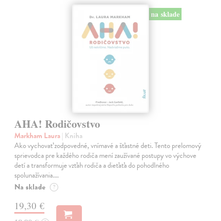
na sklade
AHA! Rodičovstvo
Markham Laura
| Kniha
Ako vychovať zodpovedné, vnímavé a šťastné deti. Tento prelomový
sprievodca pre každého rodiča mení zaužívané postupy vo výchove
detí a transformuje vzťah rodiča a dieťaťa do pohodlného
spolunažívania.…
Na sklade
?
19,30 €