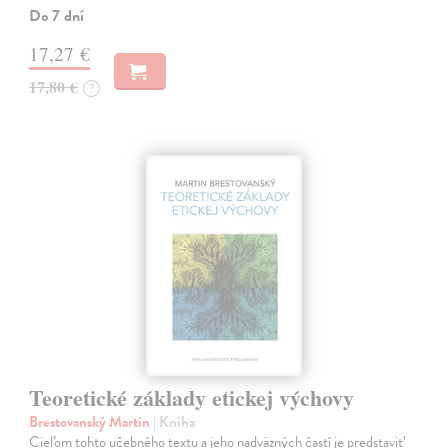
Do 7 dní
17,27 €
17,80 €
?
Teoretické základy etickej výchovy
Brestovanský Martin
| Kniha
Cieľom tohto učebného textu a jeho nadväzných častí je predstaviť