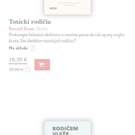
Toxickí rodičia
Forward Susan
| Kniha
Prekonajte bolestivé dedičstvo a vezmite pevne do rúk opraty svojho
života. Ste dieťaťom toxických rodičov?
Na sklade
?
19,30 €
19,90 €
?