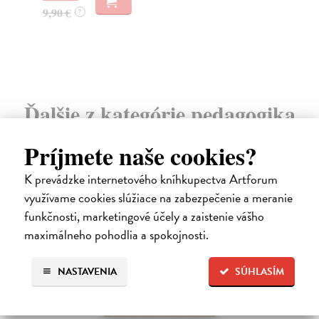
9,90 €
10
?
Ďalšie z kategórie pedagogika
Príjmete naše cookies?
na sklade
K prevádzke internetového kníhkupectva Artforum
využívame cookies slúžiace na zabezpečenie a meranie
funkčnosti, marketingové účely a zaistenie vášho
maximálneho pohodlia a spokojnosti.
NASTAVENIA
SÚHLASÍM