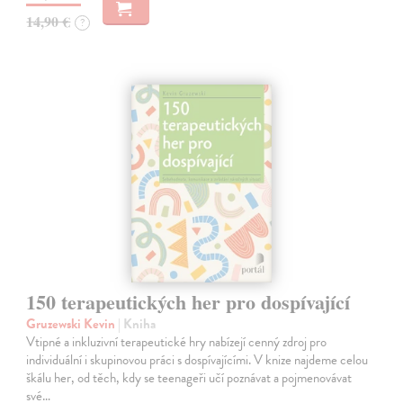
14,90 €
?
150 terapeutických her pro dospívající
Gruzewski Kevin
| Kniha
Vtipné a inkluzivní terapeutické hry nabízejí cenný zdroj pro
individuální i skupinovou práci s dospívajícími. V knize najdeme celou
škálu her, od těch, kdy se teenageři učí poznávat a pojmenovávat
své…