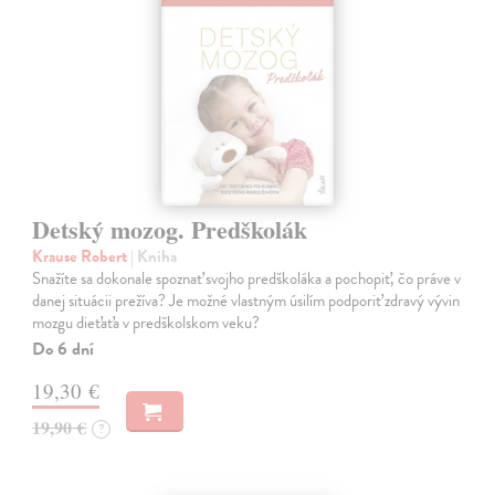
Detský mozog. Predškolák
Krause Robert
| Kniha
Snažíte sa dokonale spoznať svojho predškoláka a pochopiť, čo práve v
danej situácii prežíva? Je možné vlastným úsilím podporiť zdravý vývin
mozgu dieťaťa v predškolskom veku?
Do 6 dní
19,30 €
19,90 €
?