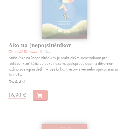
Ako na (nepo)slušníkov
Chicevič Simona
| Kniha
Kniha Ako na (nepo)slušníkov je praktickým sprievodcom pre
rodičov, ktorí túžia po pokojnejšom, spolupracujúcom a dôvernom
vzťahu so svojimi deťmi – bez kriku, trestov a večného opakovania sa.
Autorka…
Do 4 dní
16,90 €