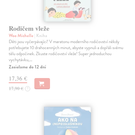
Rodičem vleže
Woo Michelle
| Kniha
Děti jsou vyčerpávající! V maratonu moderního rodičovství někdy
potřebujete 10 drahocenných minut, abyste vypnuli a dopřáli svému
tělu odpočinek. Zkuste rodičovství vleže! Super jednoduchou
vychytávku,…
Zasielame do 12 dní
17,36 €
17,90 €
?