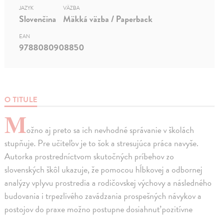
JAZYK
VÄZBA
Slovenčina
Mäkká väzba / Paperback
EAN
9788080908850
O TITULE
M
ožno aj preto sa ich nevhodné správanie v školách
stupňuje. Pre učiteľov je to šok a stresujúca práca navyše.
Autorka prostredníctvom skutočných príbehov zo
slovenských škôl ukazuje, že pomocou hĺbkovej a odbornej
analýzy vplyvu prostredia a rodičovskej výchovy a následného
budovania i trpezlivého zavádzania prospešných návykov a
postojov do praxe možno postupne dosiahnuť pozitívne