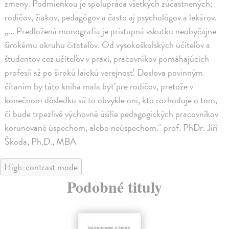
zmeny. Podmienkou je spolupráca všetkých zúčastnených:
rodičov, žiakov, pedagógov a často aj psychológov a lekárov.
„... Predložená monografia je prístupná vskutku neobyčajne
širokému okruhu čitateľov. Od vysokoškolských učiteľov a
študentov cez učiteľov v praxi, pracovníkov pomáhajúcich
profesií až po širokú laickú verejnosť. Doslova povinným
čítaním by táto kniha mala byť pre rodičov, pretože v
konečnom dôsledku sú to obvykle oni, kto rozhoduje o tom,
či bude trpezlivé výchovné úsilie pedagogických pracovníkov
korunované úspechom, alebo neúspechom.“ prof. PhDr. Jiří
Škoda, Ph.D., MBA
High-contrast mode
Podobné tituly