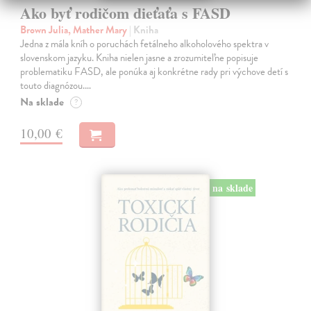
Ako byť rodičom dieťaťa s FASD
Brown Julia, Mather Mary
| Kniha
Jedna z mála kníh o poruchách fetálneho alkoholového spektra v
slovenskom jazyku. Kniha nielen jasne a zrozumiteľne popisuje
problematiku FASD, ale ponúka aj konkrétne rady pri výchove detí s
touto diagnózou.…
Na sklade
?
10,00 €
na sklade