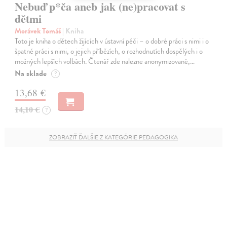
Nebuď p*ča aneb jak (ne)pracovat s
dětmi
Morávek Tomáš
| Kniha
Toto je kniha o dětech žijících v ústavní péči – o dobré práci s nimi i o
špatné práci s nimi, o jejich příbězích, o rozhodnutích dospělých i o
možných lepších volbách. Čtenář zde nalezne anonymizované,…
Na sklade
?
13,68 €
14,10 €
?
ZOBRAZIŤ ĎALŠIE Z KATEGÓRIE PEDAGOGIKA