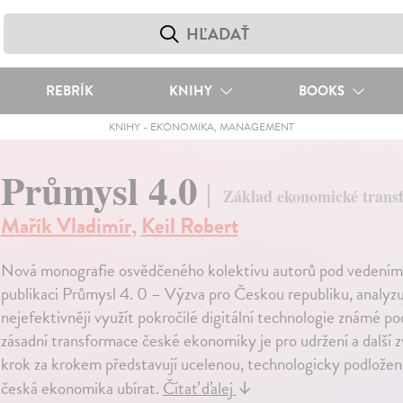
REBRÍK
KNIHY
BOOKS
KNIHY
-
EKONOMIKA, MANAGEMENT
Průmysl 4.0
Základ ekonomické tran
Mařík Vladimír
,
Keil Robert
Nová monografie osvědčeného kolektivu autorů pod vedením p
publikaci Průmysl 4. 0 – Výzva pro Českou republiku, analyzu
nejefektivněji využít pokročilé digitální technologie známé p
zásadní transformace české ekonomiky je pro udržení a další
krok za krokem představují ucelenou, technologicky podlože
česká ekonomika ubírat.
Čítať ďalej
↓