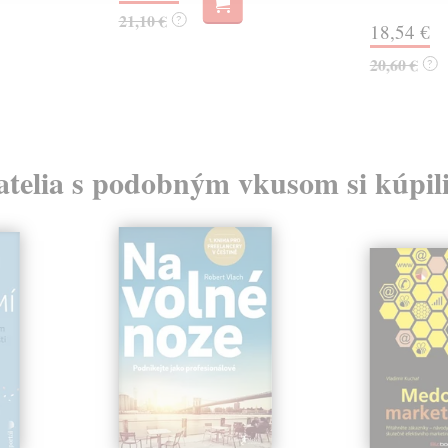
21,10 €
?
18,54 €
20,60 €
?
atelia s podobným vkusom si kúpili