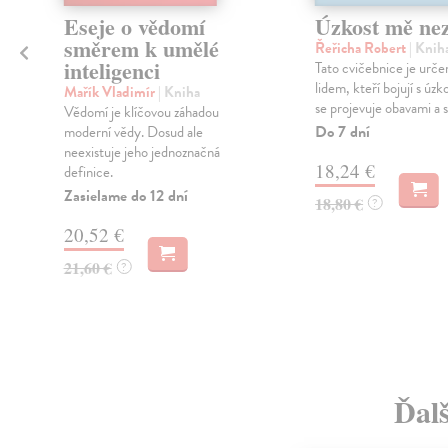
Eseje o vědomí
Úzkost mě ne
směrem k umělé
Řeřicha Robert
| Knih
inteligenci
Tato cvičebnice je urč
lidem, kteří bojují s úzko
Mařík Vladimír
| Kniha
se projevuje obavami a st
Vědomí je klíčovou záhadou
Do 7 dní
moderní vědy. Dosud ale
neexistuje jeho jednoznačná
18,24 €
definice.
Zasielame do 12 dní
18,80 €
?
20,52 €
21,60 €
?
Ďal