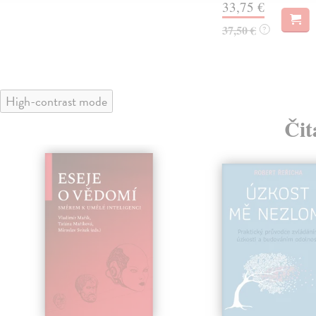
33,75 €
37,50 €
?
High-contrast mode
Čit