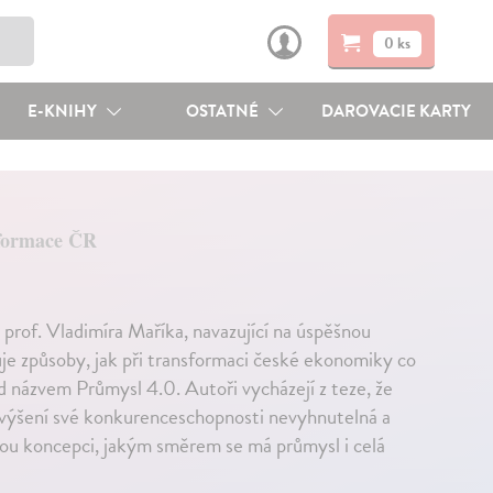
0 ks
E-KNIHY
OSTATNÉ
DAROVACIE KARTY
sformace ČR
rof. Vladimíra Maříka, navazující na úspěšnou
je způsoby, jak při transformaci české ekonomiky co
od názvem Průmysl 4.0. Autoři vycházejí z teze, že
 zvýšení své konkurenceschopnosti nevyhnutelná a
nou koncepci, jakým směrem se má průmysl i celá