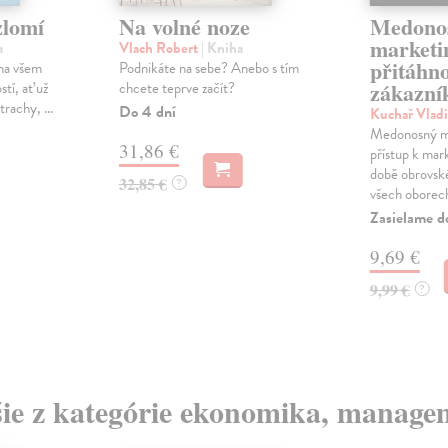
zlomí
Na volné noze
Medono
marketi
a
Vlach Robert
| Kniha
přitáhn
ena všem
Podnikáte na sebe? Anebo s tím
zákazní
stí, ať už
chcete teprve začít?
rachy, ...
Do 4 dní
Kuchař Vlad
Medonosný ma
31,86 €
přístup k mar
době obrovsk
32,85 €
?
všech oborech
Zasielame d
9,69 €
9,99 €
?
šie z kategórie ekonomika, manage