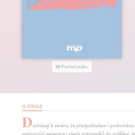
Prečítať ukážku
O TITULE
D
ocházejí k závěru, že předpokladem i podmínkou 
nastupující generace i všech pracovníků do vzdělání, i