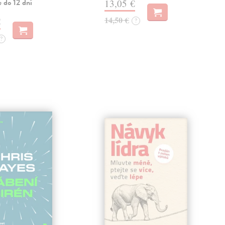
 do 12 dní
13,05 €
14,50 €
€
?
?