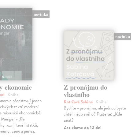
novinka
novinka
y ekonomie
Z pronájmu do
vlastního
arl
| Kniha
nomie představují jeden
Kotrčová Sabina
| Kniha
telských textů moderní
Bydlíte v pronájmu, ale jednou byste
a rakouské ekonomické
chtěli něco svého? Ptáte se: „Kde
l Menger v díle
začít?
y rozvíjí teorii statků,
Zasielame do 12 dní
směny, ceny a peněz.