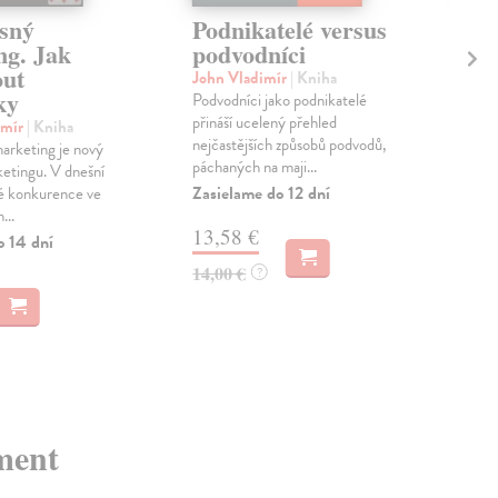
sný
Podnikatelé versus
S 
ng. Jak
podvodníci
po
out
John Vladimír
| Kniha
Pik
ky
Podvodníci jako podnikatelé
Zná
přináší ucelený přehled
Šich
imír
| Kniha
nejčastějších způsobů podvodů,
auto
rketing je nový
páchaných na maji...
nosi
ketingu. V dnešní
Zasielame do 12 dní
Zas
é konkurence ve
...
13,58 €
13
o 14 dní
14,00 €
14,
?
ment