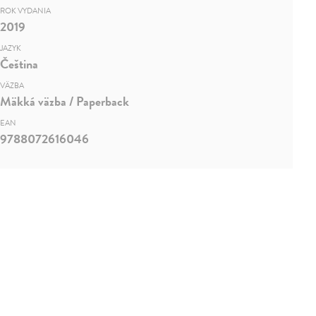
ROK VYDANIA
2019
JAZYK
Čeština
VÄZBA
Mäkká väzba / Paperback
EAN
9788072616046