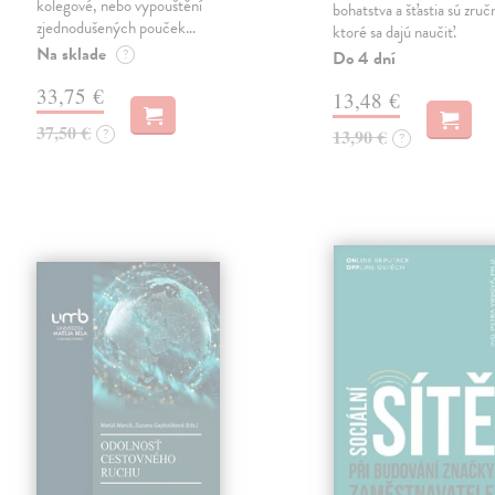
kolegové, nebo vypouštění
bohatstva a šťastia sú zruč
zjednodušených pouček…
ktoré sa dajú naučiť.
Na sklade
?
Do 4 dní
33,75 €
13,48 €
37,50 €
?
13,90 €
?