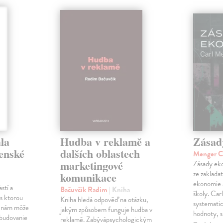
la
Hudba v reklamě a
Zásad
venské
dalších oblastech
Menger C
marketingové
Zásady eko
ze zaklada
komunikace
ekonomie 
stí a
Bačuvčík Radim
| Kniha
školy. Car
, s ktorou
Kniha hledá odpověď na otázku,
systematick
a nám môže
jakým způsobem funguje hudba v
hodnoty, 
 budovanie
reklamě. Zabývápsychologickým