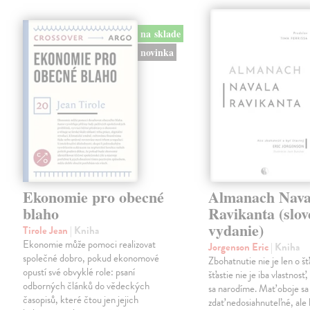
na sklade
novinka
Ekonomie pro obecné
Almanach Nava
blaho
Ravikanta (slo
vydanie)
Tirole Jean
| Kniha
Ekonomie může pomoci realizovat
Jorgenson Eric
| Kniha
společné dobro, pokud ekonomové
Zbohatnutie nie je len o šťa
opustí své obvyklé role: psaní
šťastie nie je iba vlastnosť
odborných článků do vědeckých
sa narodíme. Mať oboje s
časopisů, které čtou jen jejich
zdať nedosiahnuteľné, ale