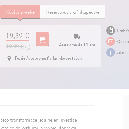
Kúpiť
na webe
Rezervovať v kníhkupectve
Pridať 
19,39 €
Odporu
Zasielame do 14 dní
19,99 €
?
Zdielať
Pozrieť dostupnosť v kníhkupectvách
této transformace jsou nejen investice
nvestice do výzkumu a vývoje, dopravní i