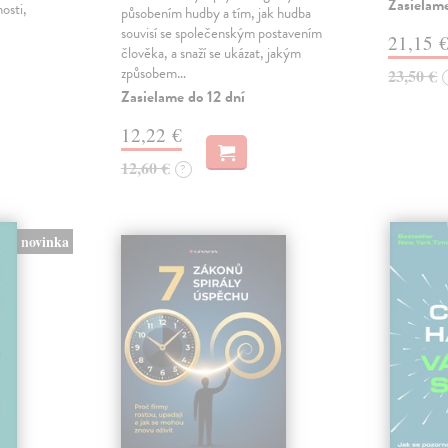
Zasielame
nosti,
působením hudby a tím, jak hudba
souvisí se společenským postavením
21,15 
člověka, a snaží se ukázat, jakým
způsobem…
23,50 €
Zasielame do 12 dní
12,22 €
12,60 €
?
novinka