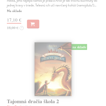
mesta, jeho najlepší kamoš je prasa a Ariol je tak trochu buchnutý do
jednej kravy v triede. Telesnú ich učí navrčaný kohút (namojdušu!)…
Na sklade
17,10 €
18,00 €
?
na sklade
Tajomná dračia škola 2