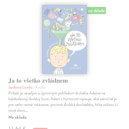
na sklade
Ja to všetko zvládnem
Jecková Lenka
| Kniha
Príbeh je veselým a úprimným pohľadom druháha Adama na
každodenný školský život. Adam s humorom opisuje, aké náročné je
pre neho ranné vstávanie, povinná školská dochádzka, hŕba zošitov či
nové slovo…
Na sklade
11,64 €