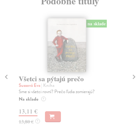
Podobné tituly
na sklade
Všetci sa pýtajú prečo
O
Sussová Eva
| Kniha
Hor
Sme si všetci rovní? Prečo ľudia zomierajú?
Oli
kto
Na sklade
?
Na
13,11 €
11
13,80 €
?
11