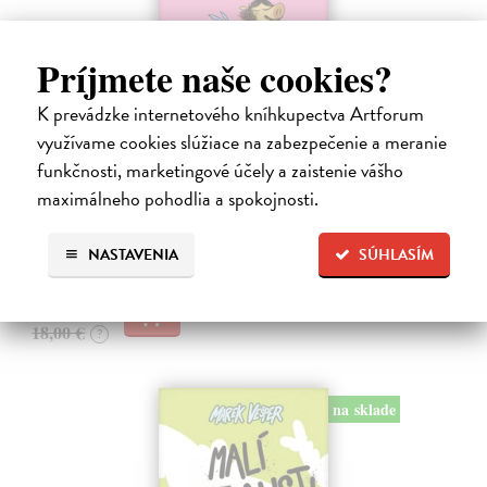
Príjmete naše cookies?
K prevádzke internetového kníhkupectva Artforum
Ariol 4
využívame cookies slúžiace na zabezpečenie a meranie
Guibert Emmanuel
| Kniha
funkčnosti, marketingové účely a zaistenie vášho
PEŤULA je krásna a ako pekne vonia! Ariol sedí v triede rovno za ňou
maximálneho pohodlia a spokojnosti.
a vo svojich myšlienkach ju zasýpa komplimentami. Dokonca si
predstavuje, ako jej hovorí, že ju miluje.
Na sklade
NASTAVENIA
SÚHLASÍM
17,10 €
18,00 €
?
na sklade