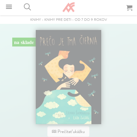
KNIHY
-
KNIHY PRE DETI
-
OD 7 DO 9 ROKOV
na sklade
Prečítať ukážku