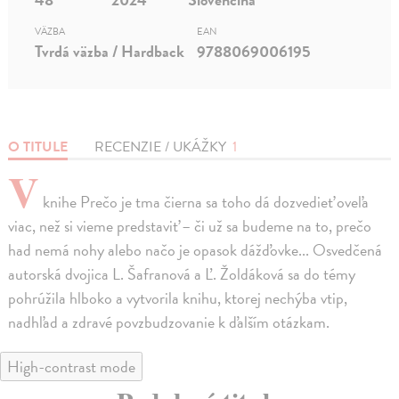
VÄZBA
EAN
Tvrdá väzba / Hardback
9788069006195
O TITULE
RECENZIE / UKÁŽKY
1
V
knihe Prečo je tma čierna sa toho dá dozvedieť oveľa
viac, než si vieme predstaviť – či už sa budeme na to, prečo
had nemá nohy alebo načo je opasok dážďovke... Osvedčená
autorská dvojica L. Šafranová a Ľ. Žoldáková sa do témy
pohrúžila hlboko a vytvorila knihu, ktorej nechýba vtip,
nadhľad a zdravé povzbudzovanie k ďalším otázkam.
High-contrast mode