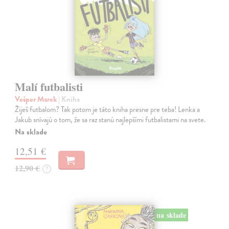
Malí futbalisti
Vešper Marek
| Kniha
Žiješ futbalom? Tak potom je táto kniha presne pre teba! Lenka a
Jakub snívajú o tom, že sa raz stanú najlepšími futbalistami na svete.
Na sklade
12,51 €
12,90 €
?
na sklade