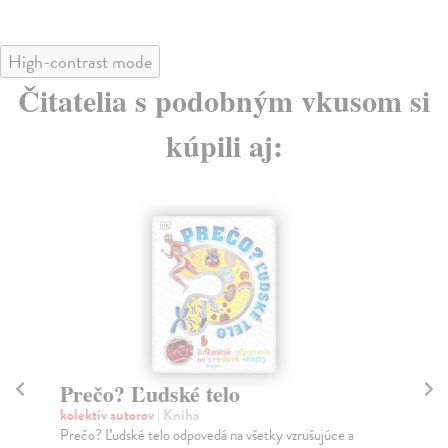
High-contrast mode
Čitatelia s podobným vkusom si
kúpili aj:
Prečo? Ľudské telo
M
kolektív autorov
| Kniha
Wi
Prečo? Ľudské telo odpovedá na všetky vzrušujúce a
V n