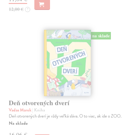
12,00 €
?
na sklade
Deň otvorených dverí
Vadas Marek
| Kniha
Deň otvorených dverí je vždy veľká sláva. O to viac, ak ide o ZOO.
Na sklade
16,06 €