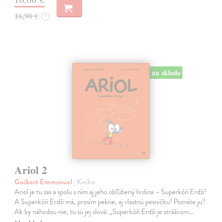
16,90 €
?
na sklade
Ariol 2
Guibert Emmanuel
| Kniha
Ariol je tu zas a spolu s ním aj jeho obľúbený hrdina – Superkôň Erdži!
A Superkôň Erdži má, prosím pekne, aj vlastnú pesničku! Poznáte ju?
Ak by náhodou nie, tu sú jej slová: „Superkôň Erdži je strážcom…