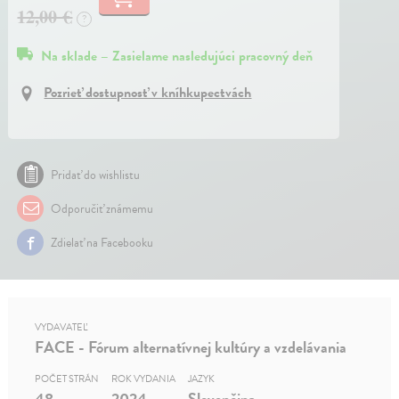
12,00 €
?
Na sklade – Zasielame nasledujúci pracovný deň
Pozrieť dostupnosť v kníhkupectvách
Pridať do wishlistu
Odporučiť známemu
Zdielať na Facebooku
VYDAVATEĽ
FACE - Fórum alternatívnej kultúry a vzdelávania
POČET STRÁN
ROK VYDANIA
JAZYK
48
2024
Slovenčina