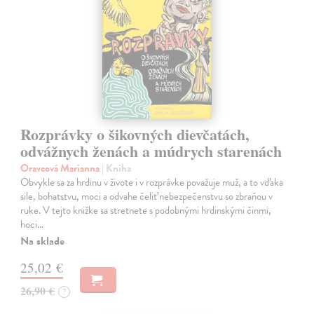
Rozprávky o šikovných dievčatách,
odvážnych ženách a múdrych starenách
Oravcová Marianna
| Kniha
Obvykle sa za hrdinu v živote i v rozprávke považuje muž, a to vďaka
sile, bohatstvu, moci a odvahe čeliť nebezpečenstvu so zbraňou v
ruke. V tejto knižke sa stretnete s podobnými hrdinskými činmi,
hoci…
Na sklade
25,02 €
26,90 €
?