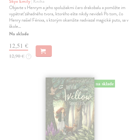
Skye Emily
| Kniha
Objavte s Henrym a jeho spolužiakmi čaro drakobalu a pomôžte im
vypátrať záhadného tvora, ktorého ešte nikdy nevideli Po tom, čo
Henry našiel Fénixa, s ktorým okamžite nadviazal magické puto, sa v
škole…
Na sklade
12,51 €
12,90 €
?
na sklade