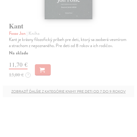
Kant
Fosse Jon
| Kniha
Kant je krásny filozofický príbeh pre deti, ktorý sa zaoberá vesmírom
a strachom z nepoznaného. Pre deti od 8 rokov a ich rodičov.
Na sklade
11,70 €
13,00 €
?
ZOBRAZIŤ ĎALŠIE Z KATEGÓRIE KNIHY PRE DETI OD 7 DO 9 ROKOV