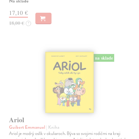
Na sklade
17,10 €
18,00 €
?
na sklade
Ariol
Guibert Emmanuel
| Kniha
Ariol je modrý oslík v okuliaroch. Býva so svojimi rodičmi na kraji