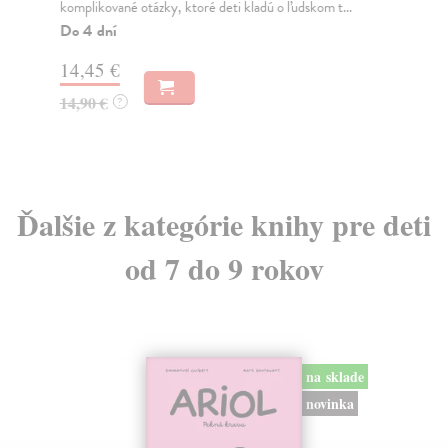
komplikované otázky, ktoré deti kladú o ľudskom t...
Wil
Bea
Do 4 dní
Do
14,45 €
11
14,90 €
?
11
Ďalšie z kategórie knihy pre deti
od 7 do 9 rokov
na sklade
novinka