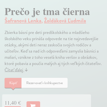
Prečo je tma čierna
Šafranová Lenka
,
Žoldáková Ľudmila
Zbierka básní pre deti predškolského a mladšieho
školského veku prináša odpovede na tie najzvedavejšie
otázky, akými deti neraz zaskočia svojich rodičov a
učiteľov. Keď sa nad ich odpoveďami zamyslia básnici a
maliari, vznikne z toho veselá kniha veršov a obrázkov,
ktoré pobavia a poučia malých aj tých veľkých čitateľov.
Čítať ďalej
↓
Kúpiť
Rezervovať v kníhkupectve
11,40 €