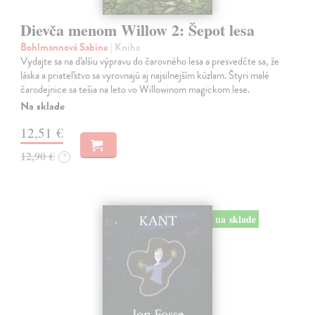
Dievča menom Willow 2: Šepot lesa
Bohlmannová Sabine
| Kniha
Vydajte sa na ďalšiu výpravu do čarovného lesa a presvedčte sa, že
láska a priateľstvo sa vyrovnajú aj najsilnejším kúzlam. Štyri malé
čarodejnice sa tešia na leto vo Willowinom magickom lese.
Na sklade
12,51 €
12,90 €
?
na sklade