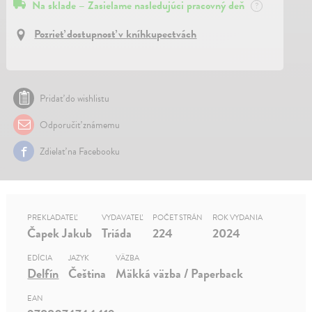
Na sklade – Zasielame nasledujúci pracovný deň
?
Pozrieť dostupnosť v kníhkupectvách
Pridať do wishlistu
Odporučiť známemu
Zdielať na Facebooku
PREKLADATEĽ
VYDAVATEĽ
POČET STRÁN
ROK VYDANIA
Čapek Jakub
Triáda
224
2024
EDÍCIA
JAZYK
VÄZBA
Delfín
Čeština
Mäkká väzba / Paperback
EAN