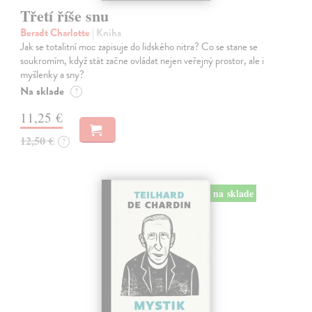
Třetí říše snu
Beradt Charlotte
| Kniha
Jak se totalitní moc zapisuje do lidského nitra? Co se stane se
soukromím, když stát začne ovládat nejen veřejný prostor, ale i
myšlenky a sny?
Na sklade
?
11,25 €
12,50 €
?
na sklade