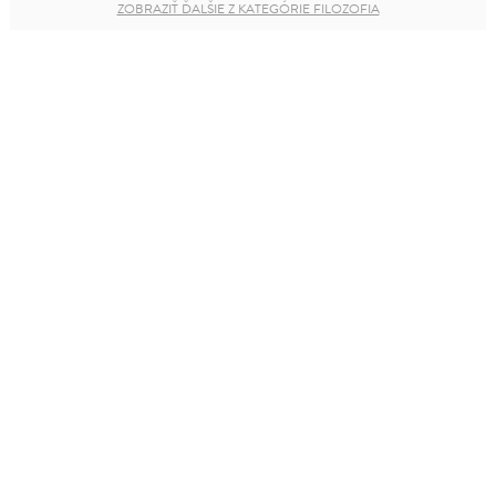
ZOBRAZIŤ ĎALŠIE Z KATEGÓRIE FILOZOFIA