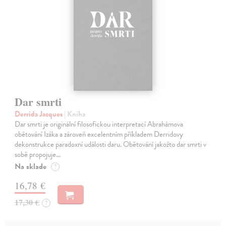
Dar smrti
Derrida Jacques
| Kniha
Dar smrti je originální filosofickou interpretací Abrahámova
obětování Izáka a zároveň excelentním příkladem Derridovy
dekonstrukce paradoxní události daru. Obětování jakožto dar smrti v
sobě propojuje…
Na sklade
?
16,78 €
17,30 €
?