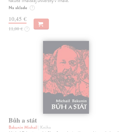
fakulte Trnavskej univerzity v Trnave.
Na sklade
?
10,45 €
11,00 €
?
Bůh a stát
Bakunin Michail
| Kniha