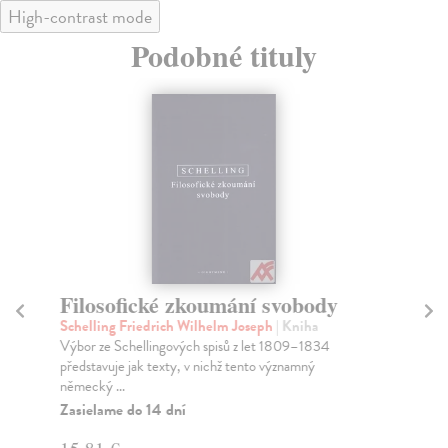
High-contrast mode
Podobné tituly
Filosofické zkoumání svobody
Sv
ži
Schelling Friedrich Wilhelm Joseph
| Kniha
Výbor ze Schellingových spisů z let 1809–1834
Bu
představuje jak texty, v nichž tento významný
Fen
německý ...
kni
Zasielame do 14 dní
Na