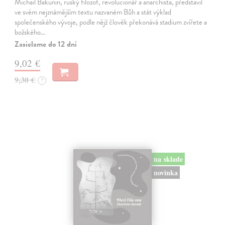
Michail Bakunin, ruský filozof, revolucionář a anarchista, představil
ve svém nejznámějším textu nazvaném Bůh a stát výklad
společenského vývoje, podle nějž člověk překonává stadium zvířete a
božského…
Zasielame do 12 dní
9,02 €
9,30 €
?
na sklade
novinka