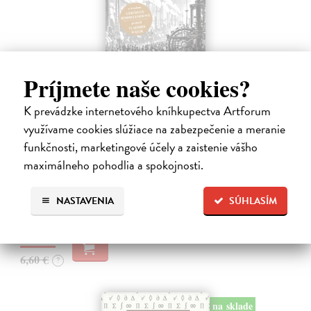
Príjmete naše cookies?
K prevádzke internetového kníhkupectva Artforum
Memoár o chudobě
využívame cookies slúžiace na zabezpečenie a meranie
Tocqueville Alexis de
| Kniha
funkčnosti, marketingové účely a zaistenie vášho
První český překlad méně známého díla jedné z nejvýznamnějších
maximálneho pohodlia a spokojnosti.
osobností evropské politické filosofie 19. století je doplněn obšírnými
komentáři Ivo Budila, Jana Kellera a Gertrudy Himmelfalberové.
Od…
NASTAVENIA
SÚHLASÍM
Na sklade
?
5,94 €
6,60 €
?
na sklade