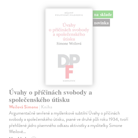
na sklade
novinka
Úvahy o příčinách svobody a
společenského útisku
Weilová Simone
| Kniha
Argumentačně sevřené a myšlenkově subtilní Úvahy o příčinách
svobody a společenského útisku, psané ve druhé půli roku 1934, tvoří
přehlížené jádro písemného odkazu aktivistky a myslitelky Simone
Weilové…