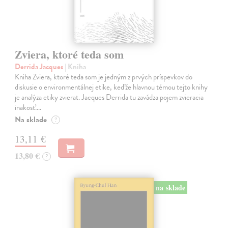
Zviera, ktoré teda som
Derrida Jacques
| Kniha
Kniha Zviera, ktoré teda som je jedným z prvých príspevkov do
diskusie o environmentálnej etike, keďže hlavnou témou tejto knihy
je analýza etiky zvierat. Jacques Derrida tu zavádza pojem zvieracia
inakosť.…
Na sklade
?
13,11 €
13,80 €
?
na sklade