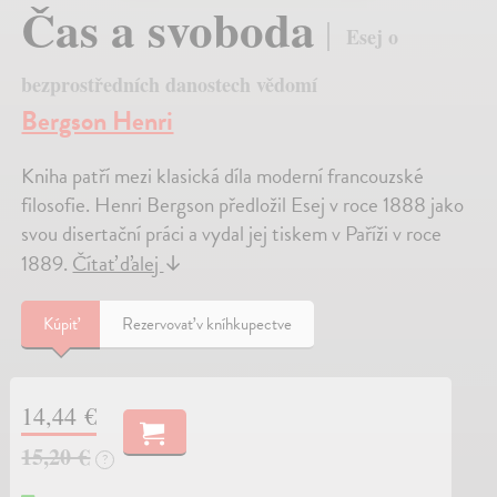
Čas a svoboda
Esej o
bezprostředních danostech vědomí
Bergson Henri
Kniha patří mezi klasická díla moderní francouzské
filosofie. Henri Bergson předložil Esej v roce 1888 jako
svou disertační práci a vydal jej tiskem v Paříži v roce
1889.
Čítať ďalej
↓
Kúpiť
Rezervovať v kníhkupectve
14,44 €
15,20 €
?