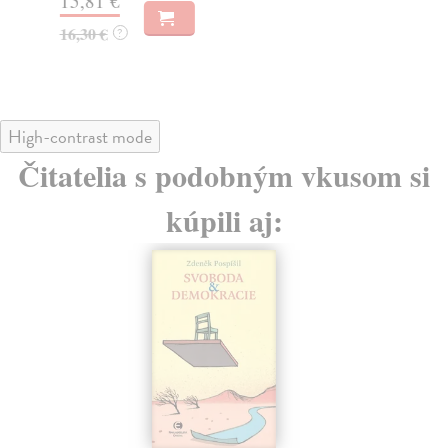
15,81 €
16
16,30 €
?
16
High-contrast mode
Čitatelia s podobným vkusom si
kúpili aj: