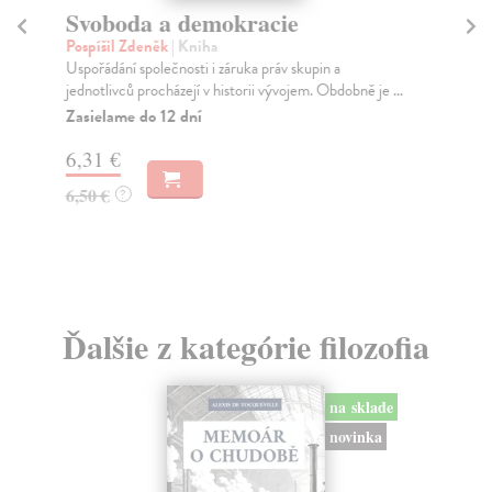
Svoboda a demokracie
S
Pospíšil Zdeněk
| Kniha
Fr
Uspořádání společnosti i záruka práv skupin a
Ber
jednotlivců procházejí v historii vývojem. Obdobně je ...
ame
Zasielame do 12 dní
Na
6,31 €
20
6,50 €
21
?
Ďalšie z kategórie filozofia
na sklade
novinka