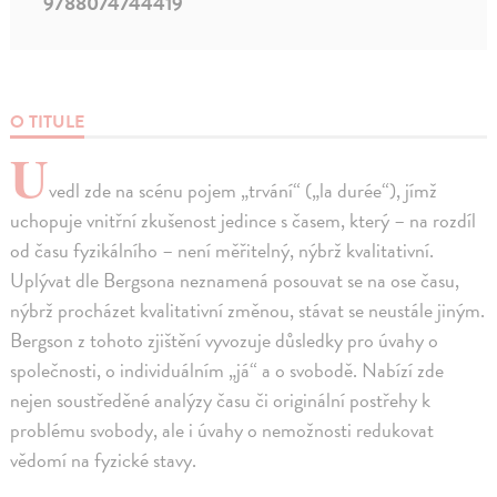
9788074744419
O TITULE
U
vedl zde na scénu pojem „trvání“ („la durée“), jímž
uchopuje vnitřní zkušenost jedince s časem, který – na rozdíl
od času fyzikálního – není měřitelný, nýbrž kvalitativní.
Uplývat dle Bergsona neznamená posouvat se na ose času,
nýbrž procházet kvalitativní změnou, stávat se neustále jiným.
Bergson z tohoto zjištění vyvozuje důsledky pro úvahy o
společnosti, o individuálním „já“ a o svobodě. Nabízí zde
nejen soustředěné analýzy času či originální postřehy k
problému svobody, ale i úvahy o nemožnosti redukovat
vědomí na fyzické stavy.