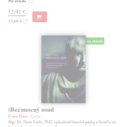
Na sklade
?
12,92 €
13,60 €
?
na sklade
(Bez)mocný osud
Fraňo Peter
| Kniha
Mgr. Bc. Peter Fraňo, PhD. vyštudoval klasické jazyky a filozofiu na