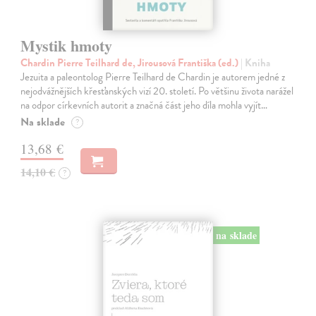
Mystik hmoty
Chardin Pierre Teilhard de, Jirousová Františka (ed.)
| Kniha
Jezuita a paleontolog Pierre Teilhard de Chardin je autorem jedné z
nejodvážnějších křesťanských vizí 20. století. Po většinu života narážel
na odpor církevních autorit a značná část jeho díla mohla vyjít…
Na sklade
?
13,68 €
14,10 €
?
na sklade