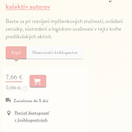
kolektív autorov
Bavte sa pri rozvíjaní myšlienkových zručností, ovládaní
ceruzky, sústredení a logickom uvažovaní v tejto knihe
predškolských aktivít.
Kúpiť
Rezervovať v kníhkupectve
7,66 €
7,90 €
?
Zasielame do 5 dní
Pozrieť dostupnosť
v kníhkupectvách