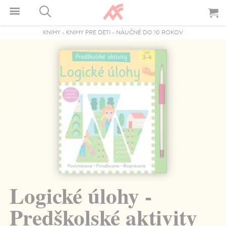
KNIHY
-
KNIHY PRE DETI
-
NÁUČNÉ DO 10 ROKOV
Logické úlohy -
Predškolské aktivity