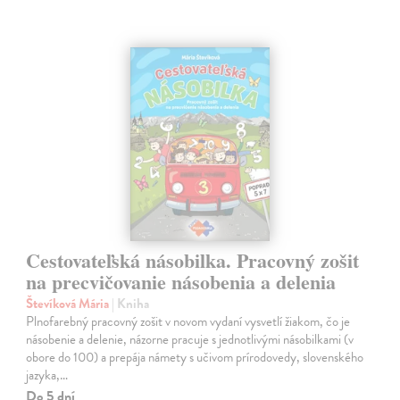
Cestovateľská násobilka. Pracovný zošit
na precvičovanie násobenia a delenia
Števíková Mária
| Kniha
Plnofarebný pracovný zošit v novom vydaní vysvetlí žiakom, čo je
násobenie a delenie, názorne pracuje s jednotlivými násobilkami (v
obore do 100) a prepája námety s učivom prírodovedy, slovenského
jazyka,…
Do 5 dní