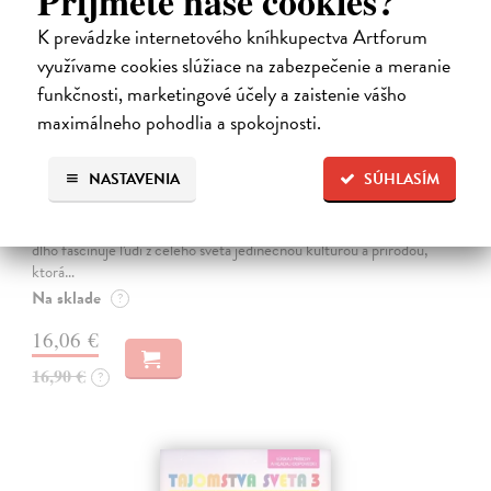
Príjmete naše cookies?
K prevádzke internetového kníhkupectva Artforum
využívame cookies slúžiace na zabezpečenie a meranie
funkčnosti, marketingové účely a zaistenie vášho
maximálneho pohodlia a spokojnosti.
Japonsko. Krajina vychádzajúceho slnka
NASTAVENIA
SÚHLASÍM
Pauluth Josephine, Bohnke Christin
| Kniha
V tejto nádherne ilustrovanej publikácii spoznáte japonské zvyky,
tradície a mnohé iné zaujímavosti Krajina vychádzajúceho slnka už
dlho fascinuje ľudí z celého sveta jedinečnou kultúrou a prírodou,
ktorá…
Na sklade
?
16,06 €
16,90 €
?