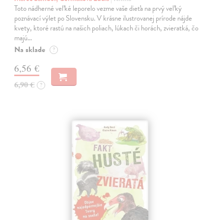
Toto nádherné veľké leporelo vezme vaše dieťa na prvý veľký
poznávací výlet po Slovensku. V krásne ilustrovanej prírode nájde
kvety, ktoré rastú na našich poliach, lúkach či horách, zvieratká, čo
majú…
Na sklade
?
6,56 €
6,90 €
?