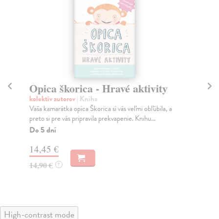
Opica škorica - Hravé aktivity
Mo
kolektív autorov
| Kniha
kol
Vaša kamarátka opica Škorica si vás veľmi obľúbila, a
Tát
preto si pre vás pripravila prekvapenie. Knihu...
rok
Do 5 dní
Do
14,45 €
14
14,90 €
14
?
High-contrast mode