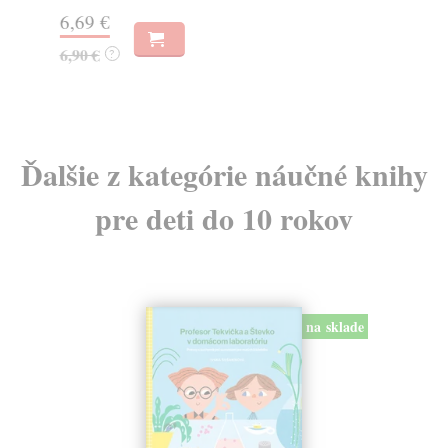
6,69 €
5,
6,90 €
?
Ďalšie z kategórie náučné knihy
pre deti do 10 rokov
na sklade