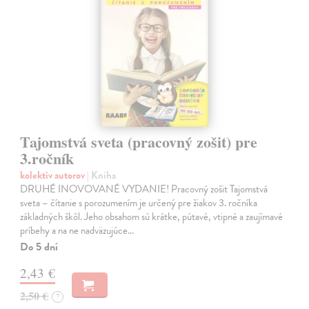
Tajomstvá sveta (pracovný zošit) pre
3.ročník
kolektív autorov
| Kniha
DRUHÉ INOVOVANÉ VYDANIE! Pracovný zošit Tajomstvá
sveta – čítanie s porozumením je určený pre žiakov 3. ročníka
základných škôl. Jeho obsahom sú krátke, pútavé, vtipné a zaujímavé
príbehy a na ne nadväzujúce…
Do 5 dní
2,43 €
2,50 €
?