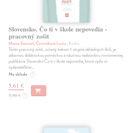
Slovensko. Čo ti v škole nepovedia -
pracovný zošit
Marec Samuel, Čermáková Lucia
| Kniha
Tento pracovný zošit, určený žiakom 1. stupňa základných škôl, je
zábavnou didaktickou pomôckou a náučnou nadstavbou rovnomennej
publikácie Slovensko Čo ti v škole nepovedia, ktorá vyšla vo
vydavateľstve…
Na sklade
?
5,61 €
5,90 €
?