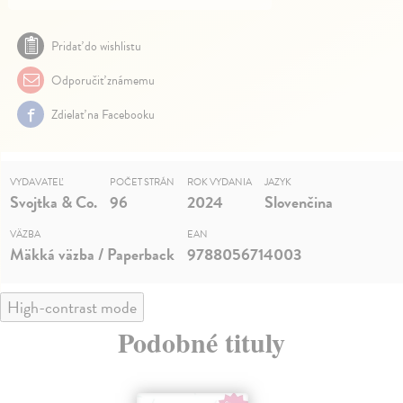
Pridať do wishlistu
Odporučiť známemu
Zdielať na Facebooku
VYDAVATEĽ
POČET STRÁN
ROK VYDANIA
JAZYK
Svojtka & Co.
96
2024
Slovenčina
VÄZBA
EAN
Mäkká väzba / Paperback
9788056714003
High-contrast mode
Podobné tituly