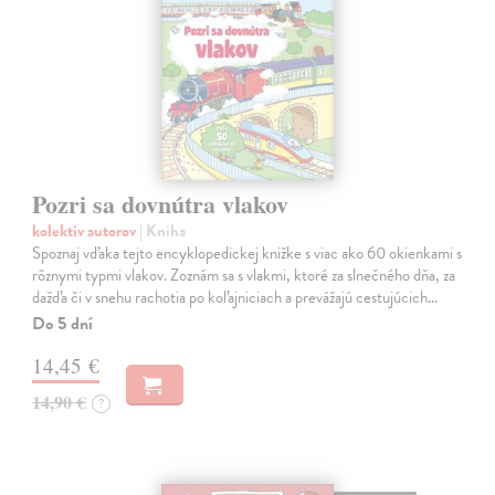
Pozri sa dovnútra vlakov
kolektív autorov
| Kniha
Spoznaj vďaka tejto encyklopedickej knižke s viac ako 60 okienkami s
rôznymi typmi vlakov. Zoznám sa s vlakmi, ktoré za slnečného dňa, za
dažďa či v snehu rachotia po koľajniciach a prevážajú cestujúcich…
Do 5 dní
14,45 €
14,90 €
?