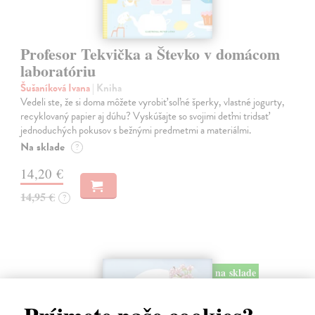
Profesor Tekvička a Števko v domácom
laboratóriu
Šušaníková Ivana
| Kniha
Vedeli ste, že si doma môžete vyrobiť soľné šperky, vlastné jogurty,
recyklovaný papier aj dúhu? Vyskúšajte so svojimi deťmi tridsať
jednoduchých pokusov s bežnými predmetmi a materiálmi.
Na sklade
?
14,20 €
14,95 €
?
na sklade