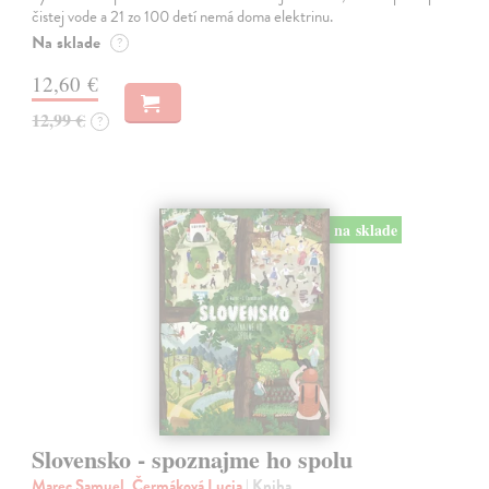
čistej vode a 21 zo 100 detí nemá doma elektrinu.
Na sklade
?
12,60 €
12,99 €
?
na sklade
Slovensko - spoznajme ho spolu
Marec Samuel, Čermáková Lucia
| Kniha