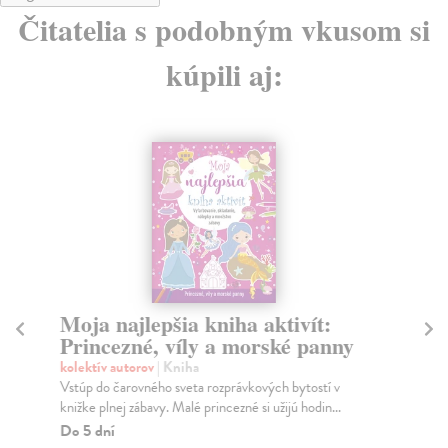
Čitatelia s podobným vkusom si
kúpili aj:
Moja najlepšia kniha aktivít:
G
Princezné, víly a morské panny
Si
Pre
kolektív autorov
| Kniha
žol
Vstúp do čarovného sveta rozprávkových bytostí v
knižke plnej zábavy. Malé princezné si užijú hodin...
Do
Do 5 dní
5,