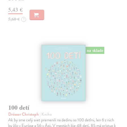
5,43 €
5,60 €
?
na sklade
100 detí
Drösser Christoph
| Kniha
Ak by sme celý svet premenili na dedinu so 100 deťmi, len 6 z nich
by žilo v Európe a 56 v Ázii. V mestách žije 48 detí, 85 má prístup k