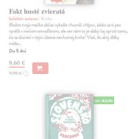
Fakt husté zvieratá
kolektív autorov
| Kniha
Možno tvoja mačka občas vykašle chumáč chlpov, alebo sa ti pes
vyváľa v niečom smradľavom, ale ver nám to je slabý čaj oproti tomu,
čo sa dozvieš v tejto úžasne nechutnej knihe! Vieš, do akej dlžky
môže…
Do 5 dní
9,60 €
9,90 €
?
na sklade