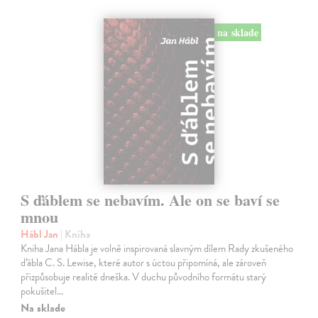
na sklade
S ďáblem se nebavím. Ale on se baví se
mnou
Hábl Jan
| Kniha
Kniha Jana Hábla je volně inspirovaná slavným dílem Rady zkušeného
ďábla C. S. Lewise, které autor s úctou připomíná, ale zároveň
přizpůsobuje realitě dneška. V duchu původního formátu starý
pokušitel…
Na sklade