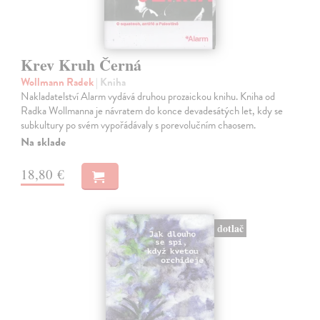
Krev Kruh Černá
Wollmann Radek
| Kniha
Nakladatelství Alarm vydává druhou prozaickou knihu. Kniha od
Radka Wollmanna je návratem do konce devadesátých let, kdy se
subkultury po svém vypořádávaly s porevolučním chaosem.
Na sklade
18,80 €
dotlač