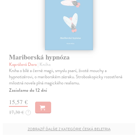
Mariborská hypnóza
Kaprálová Dora
| Kniha
Kniha o bílé a černé magii, smyslu psaní, životě mouchy a
hypnotizérovi, o mariborském zázraku. Stroboskopicky rozostřená
milostná novela plná magického realismu.
Zasielame do 12 dní
15,57 €
17,30 €
?
ZOBRAZIŤ ĎALŠIE Z KATEGÓRIE ČESKÁ BELETRIA