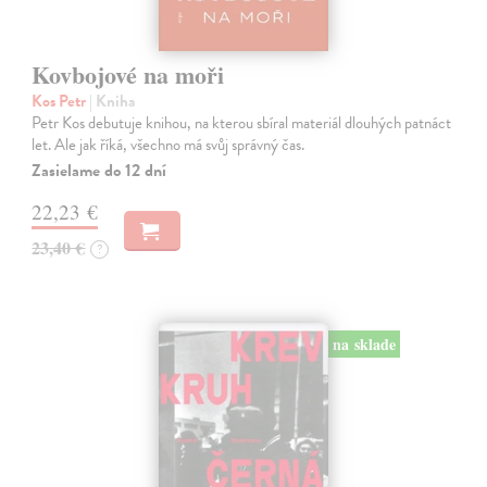
Kovbojové na moři
Kos Petr
| Kniha
Petr Kos debutuje knihou, na kterou sbíral materiál dlouhých patnáct
let. Ale jak říká, všechno má svůj správný čas.
Zasielame do 12 dní
22,23 €
23,40 €
?
na sklade