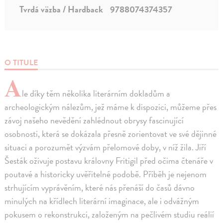
Tvrdá väzba / Hardback
9788074374357
O TITULE
A
le díky těm několika literárním dokladům a
archeologickým nálezům, jež máme k dispozici, můžeme přes
závoj našeho nevědění zahlédnout obrysy fascinující
osobnosti, která se dokázala přesně zorientovat ve své dějinné
situaci a porozumět výzvám přelomové doby, v níž žila. Jiří
Šesták oživuje postavu královny Fritigil před očima čtenáře v
poutavé a historicky uvěřitelné podobě. Příběh je nejenom
strhujícím vyprávěním, které nás přenáší do časů dávno
minulých na křídlech literární imaginace, ale i odvážným
pokusem o rekonstrukci, založeným na pečlivém studiu reálií