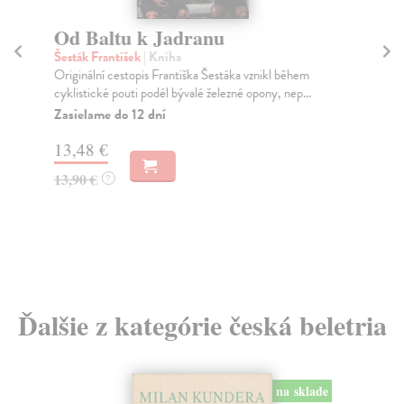
Od Baltu k Jadranu
Šť
Šesták František
| Kniha
Ku
Originální cestopis Františka Šestáka vznikl během
Aim
cyklistické pouti podél bývalé železné opony, nep...
záp
Zasielame do 12 dní
Za
13,48 €
18
13,90 €
18
?
Ďalšie z kategórie česká beletria
na sklade