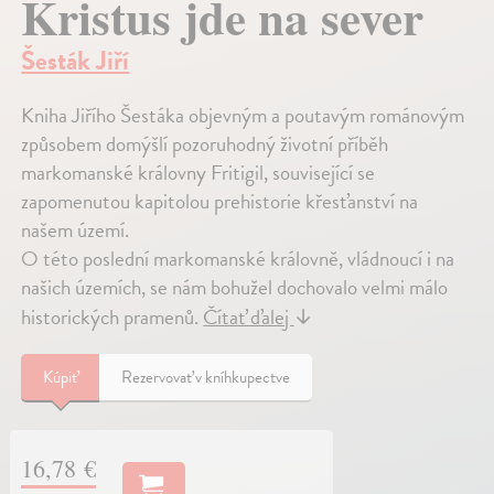
Kristus jde na sever
Šesták Jiří
Kniha Jiřího Šestáka objevným a poutavým románovým
způsobem domýšlí pozoruhodný životní příběh
markomanské královny Fritigil, související se
zapomenutou kapitolou prehistorie křesťanství na
našem území.
O této poslední markomanské královně, vládnoucí i na
našich územích, se nám bohužel dochovalo velmi málo
historických pramenů.
Čítať ďalej
↓
Kúpiť
Rezervovať v kníhkupectve
16,78 €