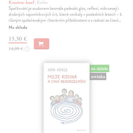
Kroutvor Josef
| Kniha
Špačkování je souborem bezmála padesáti glos, reflexí, mikroesejí i
drobných vzpomínkových črt, které vznikaly v posledních letech – k
různým společenským i literárním příležitostem a z radosti ze čtení…
Na sklade
13,30 €
14,00 €
?
na sklade
novinka