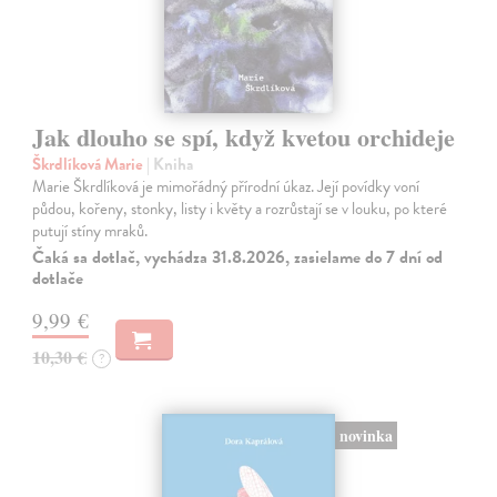
Jak dlouho se spí, když kvetou orchideje
Škrdlíková Marie
| Kniha
Marie Škrdlíková je mimořádný přírodní úkaz. Její povídky voní
půdou, kořeny, stonky, listy i květy a rozrůstají se v louku, po které
putují stíny mraků.
Čaká sa dotlač, vychádza 31.8.2026, zasielame do 7 dní od
dotlače
9,99 €
10,30 €
?
novinka