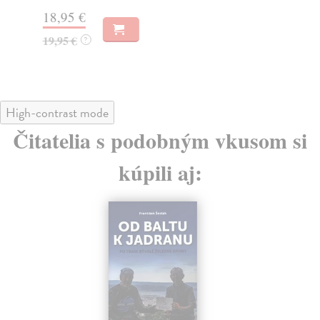
Za
18,95 €
15
19,95 €
?
16
High-contrast mode
Čitatelia s podobným vkusom si
kúpili aj: