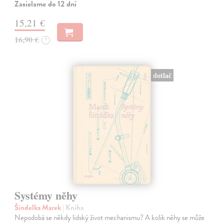
Zasielame do 12 dní
15,21 €
16,90 €
?
dotlač
Systémy něhy
Šindelka Marek
| Kniha
Nepodobá se někdy lidský život mechanismu? A kolik něhy se může