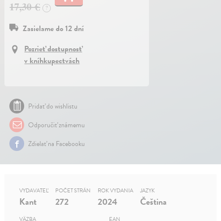
17,30 €
?
Zasielame do 12 dní
Pozrieť dostupnosť
v kníhkupectvách
Pridať do wishlistu
Odporučiť známemu
Zdielať na Facebooku
VYDAVATEĽ
POČET STRÁN
ROK VYDANIA
JAZYK
Kant
272
2024
Čeština
VÄZBA
EAN