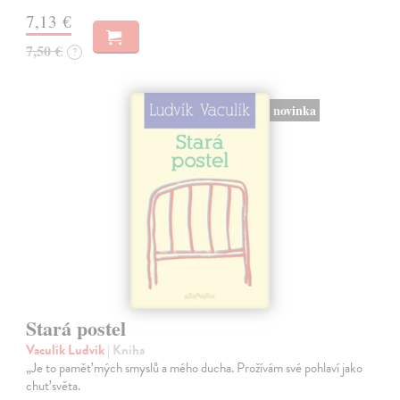
7,13 €
7,50 €
?
novinka
Stará postel
Vaculík Ludvík
| Kniha
„Je to paměť mých smyslů a mého ducha. Prožívám své pohlaví jako
chuť světa.