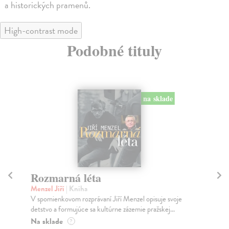
a historických pramenů.
High-contrast mode
Podobné tituly
na sklade
Rozmarná léta
Pl
v
Menzel Jiří
| Kniha
V spomienkovom rozprávaní Jiří Menzel opisuje svoje
Háj
detstvo a formujúce sa kultúrne zázemie pražskej...
Mar
lit
Na sklade
?