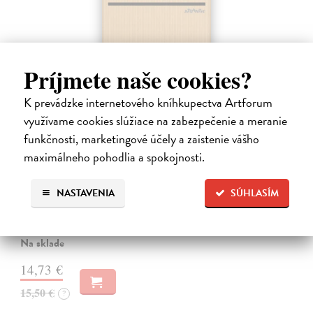
Príjmete naše cookies?
K prevádzke internetového kníhkupectva Artforum
využívame cookies slúžiace na zabezpečenie a meranie
funkčnosti, marketingové účely a zaistenie vášho
Pomalost
maximálneho pohodlia a spokojnosti.
Kundera Milan
| Kniha
Pomalost, chronologicky první ze čtyř románů Milana Kundery
NASTAVENIA
SÚHLASÍM
napsaných francouzsky, vychází v českém překladu Anny
Kareninové. Vydávání Kunderových románů v českém jazyce se
uzavírá.
Na sklade
14,73 €
15,50 €
?