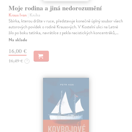
Moje rodina a jiná nedorozumění
Kraus Ivan
| Kniha
Sbírka, kterou držíte v ruce, představuje konečně úplný soubor všech
autorových povídek o rodině Krausových. V Kostelní ulici na Letné
žilo po boku tatínka, navrátilce z pekla nacistických koncentráků,…
Na sklade
16,00 €
16,49 €
?