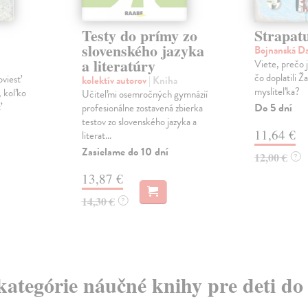
Testy do prímy zo
Strapat
slovenského jazyka
Bojnanská D
a literatúry
Viete, prečo 
čo doplatili Ž
oviesť
kolektív autorov
| Kniha
mysliteľka?
, koľko
Učiteľmi osemročných gymnázií
ť
Do 5 dní
profesionálne zostavená zbierka
testov zo slovenského jazyka a
11,64 €
literat...
Zasielame do 10 dní
12,00 €
?
13,87 €
14,30 €
?
 kategórie náučné knihy pre deti do