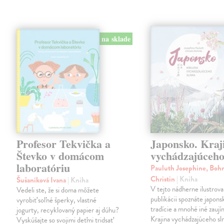
na sklade
Profesor Tekvička a
Japonsko. Kraj
Števko v domácom
vychádzajúceho
laboratóriu
Pauluth Josephine, Boh
Christin
| Kniha
Šušaníková Ivana
| Kniha
V tejto nádherne ilustrova
Vedeli ste, že si doma môžete
publikácii spoznáte japons
vyrobiť soľné šperky, vlastné
tradície a mnohé iné zaují
jogurty, recyklovaný papier aj dúhu?
Krajina vychádzajúceho sl
Vyskúšajte so svojimi deťmi tridsať