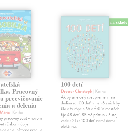
na sklade
ateľská
100 detí
ilka. Pracovný
Drösser Christoph
| Kniha
na precvičovanie
Ak by sme celý svet premenili na
dedinu so 100 deťmi, len 6 z nich by
nia a delenia
žilo v Európe a 56 v Ázii. V mestách
 Mária
| Kniha
žije 48 detí, 85 má prístup k čistej
ný pracovný zošit v novom
vode a 21 zo 100 detí nemá doma
etlí žiakom, čo je
elektrinu.
a delenie, názorne pracuje