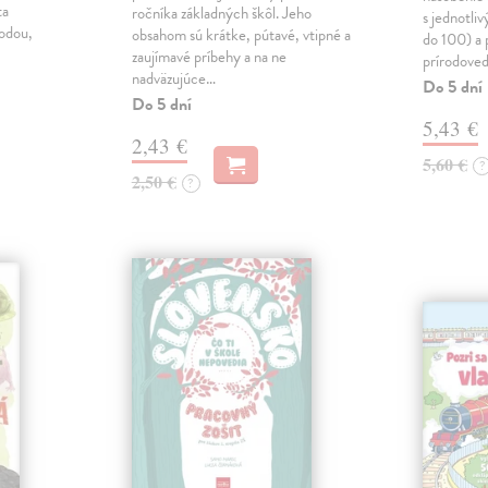
ta
ročníka základných škôl. Jeho
s jednotli
rodou,
obsahom sú krátke, pútavé, vtipné a
do 100) a 
zaujímavé príbehy a na ne
prírodoved
nadväzujúce…
Do 5 dní
Do 5 dní
5,43 €
2,43 €
5,60 €
?
2,50 €
?