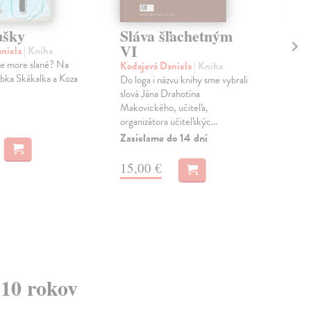
ušky
Sláva šľachetným
Dr
VI
tv
aniela
| Kniha
Mo
je more slané? Na
Kodajová Daniela
| Kniha
abka Skákalka a Koza
Do loga i názvu knihy sme vybrali
kol
slová Jána Drahotína
Obja
Makovického, učiteľa,
dra
organizátora učiteľskýc...
mor
delf
Zasielame do 14 dní
Do 
15,00 €
9,
9,9
 10 rokov