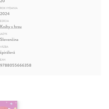
20
ROK VYDANIA
2024
EDÍCIA
Knihy s hrou
JAZYK
Slovenčina
VÄZBA
špirálová
EAN
9788055666358