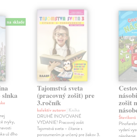
na sklade
ina
Tajomstvá sveta
Cestov
 slnka
(pracovný zošit) pre
násob
3.ročník
zošit 
nke
násobe
kolektív autorov
| Kniha
nej
DRUHÉ INOVOVANÉ
Števíková
ké zvyky,
VYDANIE! Pracovný zošit
Plnofareb
mavosti
Tajomstvá sveta – čítanie s
vydaní vysv
nka už dlho
porozumením je určený pre žiakov 3.
násobenie 