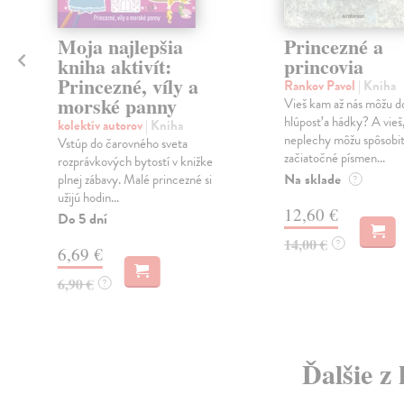
Moja najlepšia
Princezné a
kniha aktivít:
princovia
Princezné, víly a
Rankov Pavol
| Kniha
morské panny
Vieš kam až nás môžu d
hlúposť a hádky? A vieš
kolektív autorov
| Kniha
neplechy môžu spôsobi
Vstúp do čarovného sveta
začiatočné písmen...
rozprávkových bytostí v knižke
Na sklade
plnej zábavy. Malé princezné si
?
užijú hodin...
12,60 €
Do 5 dní
14,00 €
?
6,69 €
6,90 €
?
Ďalšie z