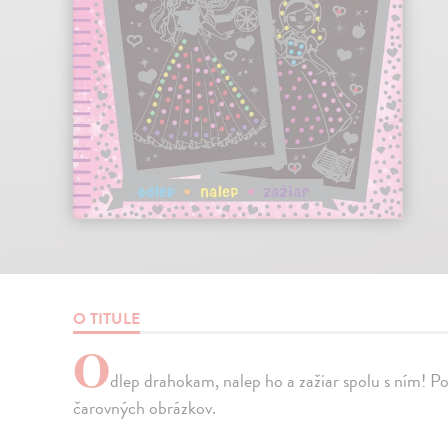
O TITULE
O
dlep drahokam, nalep ho a zažiar spolu s ním! Po
čarovných obrázkov.