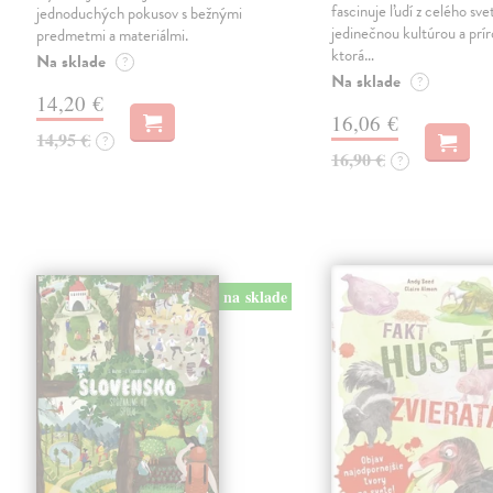
fascinuje ľudí z celého sve
jednoduchých pokusov s bežnými
jedinečnou kultúrou a prí
predmetmi a materiálmi.
ktorá…
Na sklade
?
Na sklade
?
14,20 €
16,06 €
14,95 €
?
16,90 €
?
na sklade