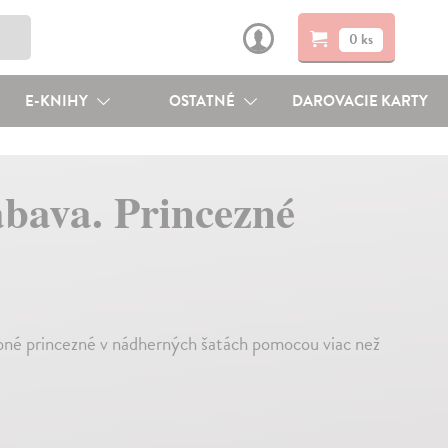
0 ks
E-KNIHY
OSTATNÉ
DAROVACIE KARTY
ábava. Princezné
bné princezné v nádherných šatách pomocou viac než