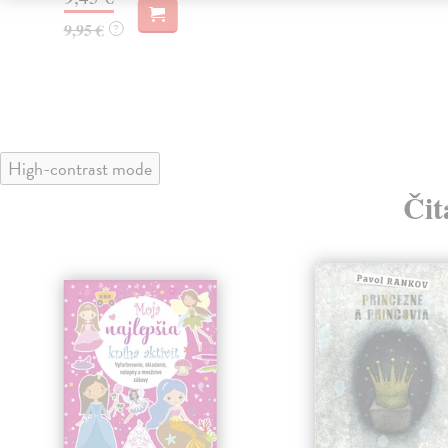
9,95 €
?
High-contrast mode
Čit