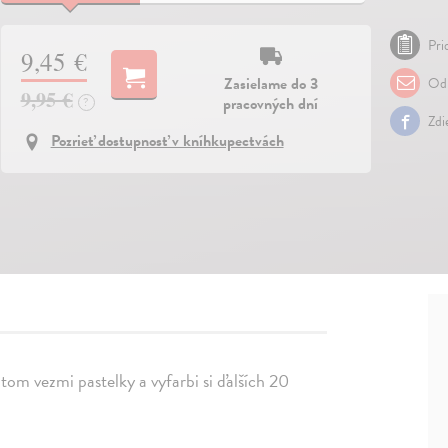
Pri
9,45 €
Zasielame do 3
Odp
9,95 €
pracovných dní
?
Zdi
Pozrieť dostupnosť v kníhkupectvách
tom vezmi pastelky a vyfarbi si ďalších 20