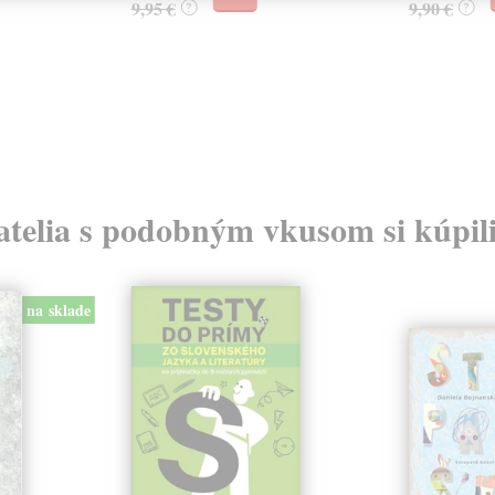
9,95 €
9,90 €
?
?
atelia s podobným vkusom si kúpili
na sklade