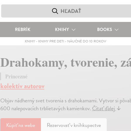
REBRÍK
KNIHY
BOOKS
KNIHY
-
KNIHY PRE DETI
-
NÁUČNÉ DO 10 ROKOV
Drahokamy, tvorenie, z
Princezné
kolektív autorov
Objav nádherný svet tvorenia s drahokamami. Vytvor si pôva
600 nalepovacích trblietavých kamienkov.
Čítať ďalej
↓
Kúpiť
na webe
Rezervovať v kníhkupectve