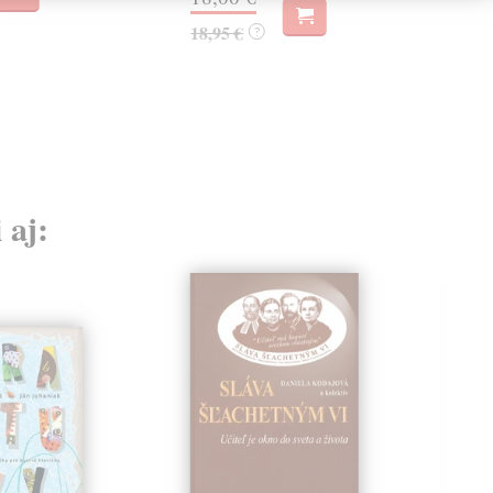
18,95 €
?
 aj: