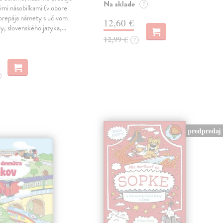
Na sklade
?
vými násobilkami (v obore
prepája námety s učivom
12,60 €
y, slovenského jazyka,…
12,99 €
?
predpredaj