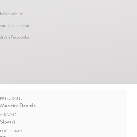
dať do wishlistu
oručiť známemu
elať na Facebooku
PREKLADATEĽ
Maričák Daniela
VYDAVATEĽ
Slovart
POČET STRÁN