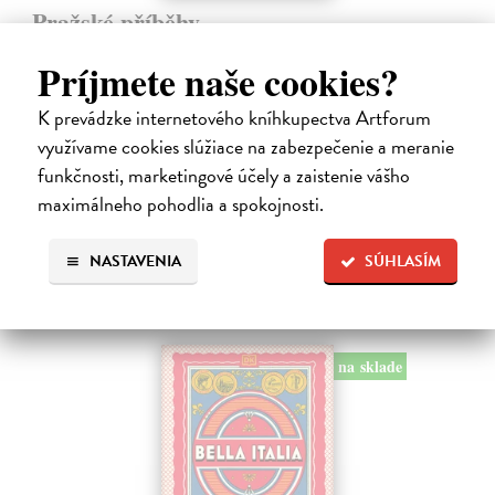
Pražské příběhy
Hášová Klára, Černý David (ed.)
| Kniha
Príjmete naše cookies?
Víte, kde byste na Pražském hradě našli Jezdecké schodiště, které
umožňovalo koním vstup do velkého sálu na rytířské turnaje? Víte,
kde žije, naparuje se a roztahuje svá nádherná pera nejkrásnější
K prevádzke internetového kníhkupectva Artforum
pražský…
využívame cookies slúžiace na zabezpečenie a meranie
Zasielame do 10 dní
funkčnosti, marketingové účely a zaistenie vášho
maximálneho pohodlia a spokojnosti.
16,19 €
16,69 €
?
NASTAVENIA
SÚHLASÍM
na sklade