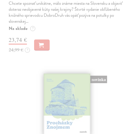
Chcete spoznať unikátne, málo známe miesta na Slovensku a objaviť
doteraz neobjavené kúty našej krajiny? Štvrté vydanie obľúbeného
knižného sprievodcu DobroDruh vás opäť pozýva na potulky po
slovenskej…
Na sklade
?
23,74 €
24,99 €
?
novinka