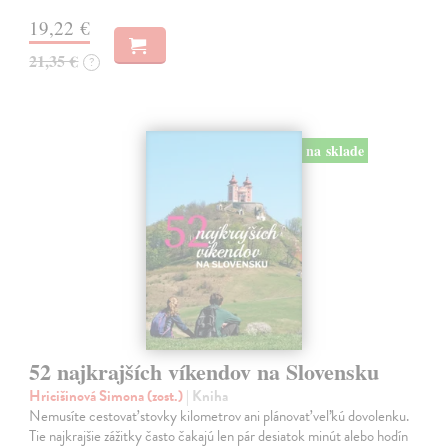
19,22 €
21,35 €
?
na sklade
52 najkrajších víkendov na Slovensku
Hricišinová Simona (zost.)
| Kniha
Nemusíte cestovať stovky kilometrov ani plánovať veľkú dovolenku.
Tie najkrajšie zážitky často čakajú len pár desiatok minút alebo hodín