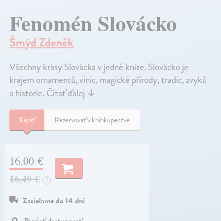
Fenomén Slovácko
Šmýd Zdeněk
Všechny krásy Slovácka v jedné knize. Slovácko je
krajem ornamentů, vinic, magické přírody, tradic, zvyků
a historie.
Čítať ďalej
↓
Kúpiť
Rezervovať v kníhkupectve
16,00 €
16,49 €
?
Zasielame do 14 dní