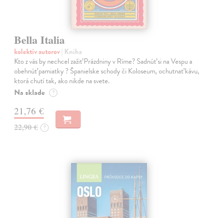
Bella Italia
kolektív autorov
| Kniha
Kto z vás by nechcel zažiť Prázdniny v Ríme? Sadnúť si na Vespu a
obehnúť pamiatky ? Španielske schody či Koloseum, ochutnať kávu,
ktorá chutí tak, ako nikde na svete.
Na sklade
?
21,76 €
22,90 €
?