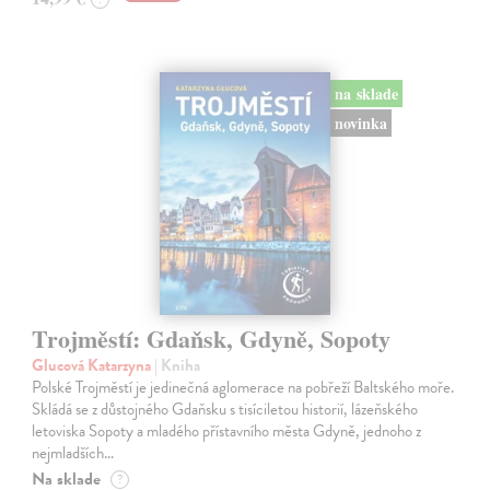
na sklade
novinka
Trojměstí: Gdaňsk, Gdyně, Sopoty
Glucová Katarzyna
| Kniha
Polské Trojměstí je jedinečná aglomerace na pobřeží Baltského moře.
Skládá se z důstojného Gdaňsku s tisíciletou historií, lázeňského
letoviska Sopoty a mladého přístavního města Gdyně, jednoho z
nejmladších…
Na sklade
?