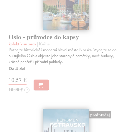
Oslo - průvodce do kapsy
kolektív autorov
| Kniha
Poznejte historické i moderní hlavní město Norska. Vydejte se do
pulsujícího Osla a objevte jeho starobylé památky, nové budovy,
krásné pobřeží i přírodní poklady.
Do 4 dní
10,57 €
10,90 €
?
predpredaj