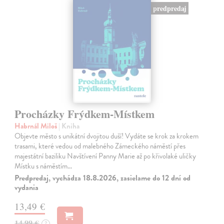
predpredaj
Procházky Frýdkem-Místkem
Habrnál Miloš
| Kniha
Objevte město s unikátní dvojitou duší! Vydáte se krok za krokem
trasami, které vedou od malebného Zámeckého náměstí přes
majestátní baziliku Navštívení Panny Marie až po křivolaké uličky
Místku s náměstím…
Predpredaj, vychádza 18.8.2026, zasielame do 12 dní od
vydania
13,49 €
14,99 €
?