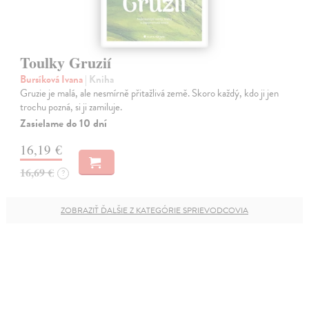
Toulky Gruzií
Bursíková Ivana
| Kniha
Gruzie je malá, ale nesmírně přitažlivá země. Skoro každý, kdo ji jen
trochu pozná, si ji zamiluje.
Zasielame do 10 dní
16,19 €
16,69 €
?
ZOBRAZIŤ ĎALŠIE Z KATEGÓRIE SPRIEVODCOVIA