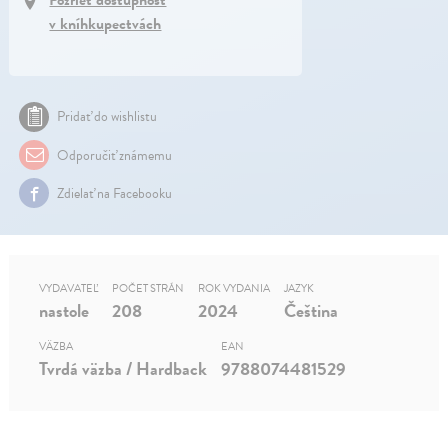
Pozrieť dostupnosť
v kníhkupectvách
Pridať do wishlistu
Odporučiť známemu
Zdielať na Facebooku
VYDAVATEĽ
POČET STRÁN
ROK VYDANIA
JAZYK
nastole
208
2024
Čeština
VÄZBA
EAN
Tvrdá väzba / Hardback
9788074481529