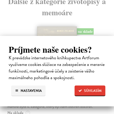
Ďalšie z kategórie životopisy a
memoáre
na sklade
Príjmete naše cookies?
K prevádzke internetového kníhkupectva Artforum
využívame cookies slúžiace na zabezpečenie a meranie
funkčnosti, marketingové účely a zaistenie vášho
maximálneho pohodlia a spokojnosti.
Táňa / Praha 3 / Žižkov
NASTAVENIA
SÚHLASÍM
Zelbová Marie
| Kniha
Nikdy jsme nebyli úplně standardní žižkovská rodina. Vítejte v
mámině bytě 4. kategorie, který byl všem otevřen dokořán.
Na sklade
?