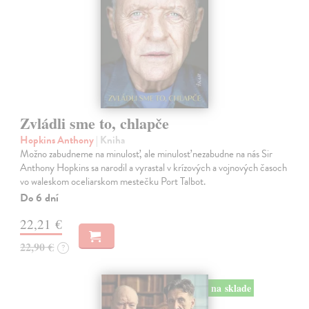
Zvládli sme to, chlapče
Hopkins Anthony
| Kniha
Možno zabudneme na minulosť, ale minulosť nezabudne na nás Sir
Anthony Hopkins sa narodil a vyrastal v krízových a vojnových časoch
vo waleskom oceliarskom mestečku Port Talbot.
Do 6 dní
22,21 €
22,90 €
?
na sklade