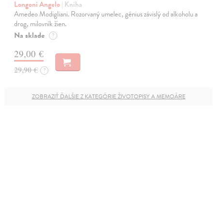
Longoni Angelo
| Kniha
Amedeo Modigliani. Rozorvaný umelec, génius závislý od alkoholu a
drog, milovník žien.
Na sklade
?
29,00 €
29,90 €
?
ZOBRAZIŤ ĎALŠIE Z KATEGÓRIE ŽIVOTOPISY A MEMOÁRE