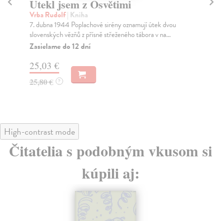
Utekl jsem z Osvětimi
N
Vrba Rudolf
| Kniha
Jan
7. dubna 1944 Poplachové sirény oznamují útek dvou
Jad
slovenských vězňů z přísně střeženého tábora v na...
jed
Zasielame do 12 dní
Za
25,03 €
22
25,80 €
23
?
High-contrast mode
Čitatelia s podobným vkusom si
kúpili aj: