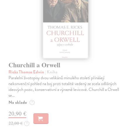
Churchill a Orwell
Ricks Thomas Edwin
| Kniha
Paralelní životopisy dvou velikánů minulého století přinášejí
nekonvenční pohled na boj proti totalitě vedený ze zcela odlišných
ideových pozic, konzervativní a výrazně levicové. Churchill a Orwell
se…
Na sklade
?
20,90 €
22,00 €
?