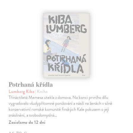
Potrhaná křídla
Lumberg Kiba
| Kniha
Třináctiletá Memesa utekla z domova. Na konci prvního dílu
vygradovalo všudypřítomné ponižování a násilí na ženách v silně
konzervativní romské komunitě finských Kale pokusem o její
znásilnění, a svobodomyslná…
Zasielame do 12 dní