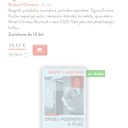
Buckard Christian
| Kniha
Biografii pražského novináře a „zuřivého reportéra“ Egona Erwina
Kische napsal její autor, německo-židovský žurnalista, spisovatel a
filmař Christian Buckard v roce 2023. Také jeho dvě předcházející
knihy,…
Zasielame do 12 dní
19,11 €
19,70 €
?
na sklade