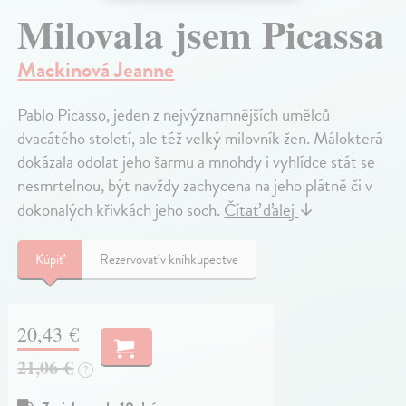
Milovala jsem Picassa
Mackinová Jeanne
Pablo Picasso, jeden z nejvýznamnějších umělců
dvacátého století, ale též velký milovník žen. Málokterá
dokázala odolat jeho šarmu a mnohdy i vyhlídce stát se
nesmrtelnou, být navždy zachycena na jeho plátně či v
dokonalých křivkách jeho soch.
Čítať ďalej
↓
Kúpiť
Rezervovať v kníhkupectve
20,43 €
21,06 €
?