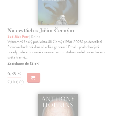
Na cestách s Jiřím Černým
Sedláček Petr
| Kniha
Významný český publicista Jiří Černý (1936-2023) po desetiletí
formoval hudební vkus několika generací. Proslul poslechovými
pořady, kde erudovaně a zároveň srozumitelně uváděl posluchače do
světa hlavně…
Zasielame do 12 dní
6,89 €
7,10 €
?