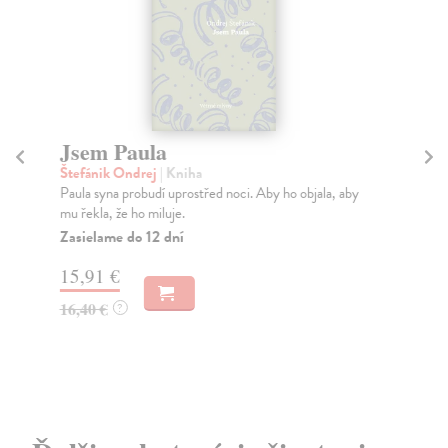
Jsem Paula
Vě
Štefánik Ondrej
| Kniha
Wi
Paula syna probudí uprostřed noci. Aby ho objala, aby
Aut
mu řekla, že ho miluje.
fil
Zasielame do 12 dní
Za
15,91 €
11
16,40 €
11
?