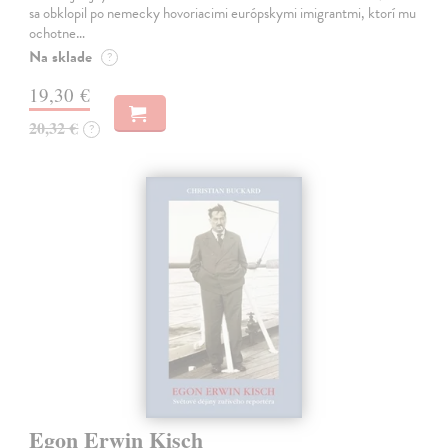
sa obklopil po nemecky hovoriacimi európskymi imigrantmi, ktorí mu
ochotne…
Na sklade
?
19,30 €
20,32 €
?
Egon Erwin Kisch