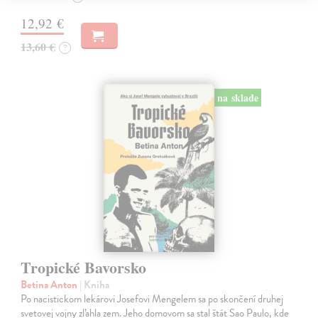
12,92 €
13,60 €
?
na sklade
Tropické Bavorsko
Betina Anton
| Kniha
Po nacistickom lekárovi Josefovi Mengelem sa po skončení druhej
svetovej vojny zľahla zem. Jeho domovom sa stal štát Sao Paulo, kde