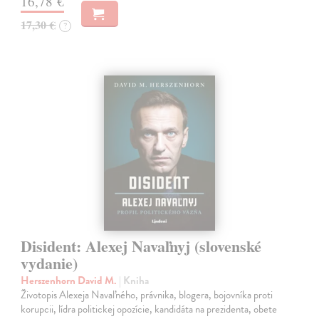
16,78 €
17,30 €
?
Disident: Alexej Navaľnyj (slovenské
vydanie)
Herszenhorn David M.
| Kniha
Životopis Alexeja Navaľného, právnika, blogera, bojovníka proti
korupcii, lídra politickej opozície, kandidáta na prezidenta, obete