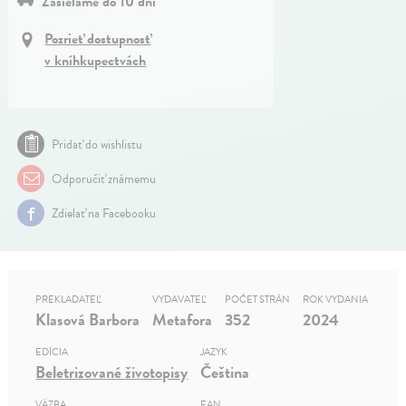
Zasielame do 10 dní
Pozrieť dostupnosť
v kníhkupectvách
Pridať do wishlistu
Odporučiť známemu
Zdielať na Facebooku
PREKLADATEĽ
VYDAVATEĽ
POČET STRÁN
ROK VYDANIA
Klasová Barbora
Metafora
352
2024
EDÍCIA
JAZYK
Beletrizované životopisy
Čeština
VÄZBA
EAN