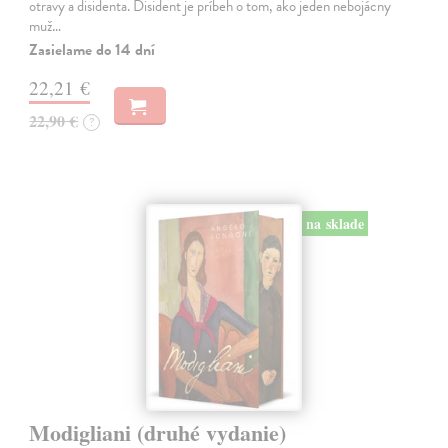
otravy a disidenta. Disident je príbeh o tom, ako jeden nebojácny
muž…
Zasielame do 14 dní
22,21 €
22,90 €
?
na sklade
Modigliani (druhé vydanie)