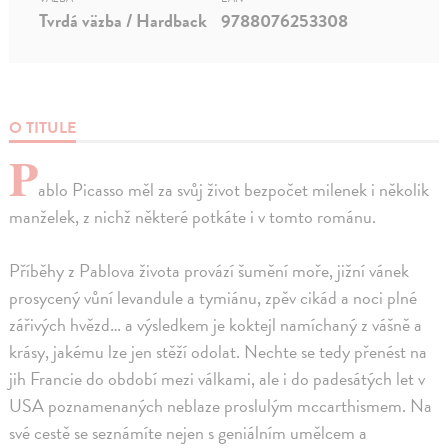
Tvrdá väzba / Hardback
9788076253308
O TITULE
P
ablo Picasso měl za svůj život bezpočet milenek i několik
manželek, z nichž některé potkáte i v tomto románu.
Příběhy z Pablova života provází šumění moře, jižní vánek
prosycený vůní levandule a tymiánu, zpěv cikád a noci plné
zářivých hvězd… a výsledkem je koktejl namíchaný z vášně a
krásy, jakému lze jen stěží odolat. Nechte se tedy přenést na
jih Francie do období mezi válkami, ale i do padesátých let v
USA poznamenaných neblaze proslulým mccarthismem. Na
své cestě se seznámíte nejen s geniálním umělcem a