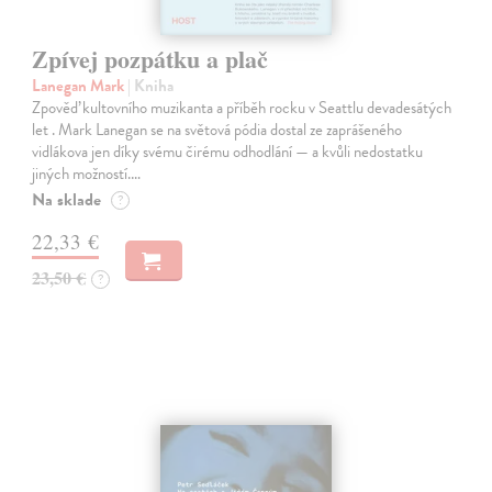
Zpívej pozpátku a plač
Lanegan Mark
| Kniha
Zpověď kultovního muzikanta a příběh rocku v Seattlu devadesátých
let . Mark Lanegan se na světová pódia dostal ze zaprášeného
vidlákova jen díky svému čirému odhodlání — a kvůli nedostatku
jiných možností.…
Na sklade
?
22,33 €
23,50 €
?