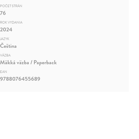
POČET STRÁN
76
ROK VYDANIA
2024
JAZYK
Čeština
VÄZBA
Mäkká väzba / Paperback
EAN
9788076455689