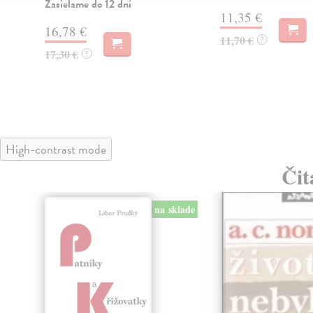
Zasielame do 12 dní
11,35 €
16,78 €
11,70 €
?
17,30 €
?
High-contrast mode
Čit
na sklade