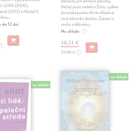
Básničky pre domáce paničky,
90–2005 (2005),
Večný pocit nedele a Dom, vydáva
básně (2013) a Herbář k
slovenská poetka Mirka Ábelová
ršímu…
novú básnickú zbierku. Záznam o
 do 12 dní
vzniku zvláštneho…
Na sklade
?
€
14,31 €
?
15,90 €
?
na sklade
na sklade