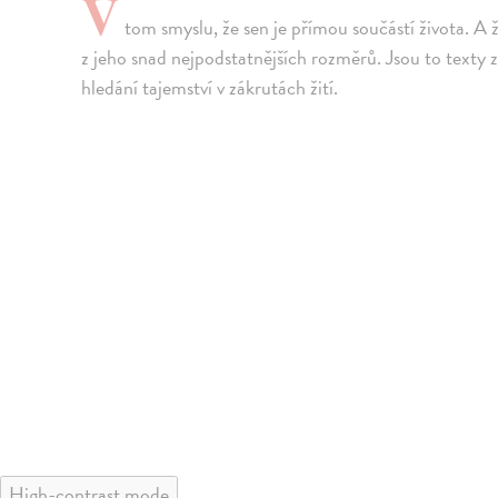
V
tom smyslu, že sen je přímou součástí života. A ž
z jeho snad nejpodstatnějších rozměrů. Jsou to texty z 
hledání tajemství v zákrutách žití.
High-contrast mode