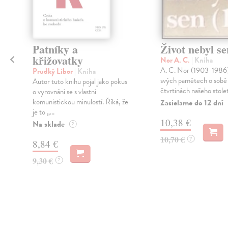
Patníky a
Život nebyl se
křižovatky
Nor A. C.
| Kniha
A. C. Nor (1903-1986)
Prudký Libor
| Kniha
svých pamětech o sobě 
Autor tuto knihu pojal jako pokus
čtvrtinách našeho stolet
o vyrovnání se s vlastní
o
komunistickou minulostí. Říká, že
Zasielame do 12 dní
je to „...
10,38 €
Na sklade
?
i
10,70 €
?
8,84 €
9,30 €
?