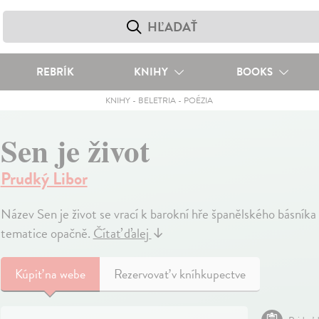
REBRÍK
KNIHY
BOOKS
KNIHY
-
BELETRIA
-
POÉZIA
Sen je život
Prudký Libor
Název Sen je život se vrací k barokní hře španělského básníka
tematice opačně.
Čítať ďalej
↓
Kúpiť
na webe
Rezervovať v kníhkupectve