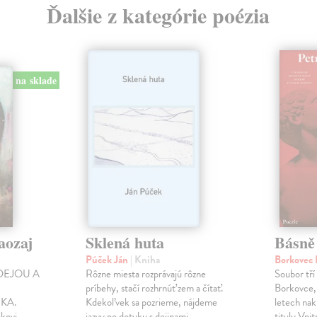
Ďalšie z kategórie poézia
na sklade
aozaj
Sklená huta
Básně
Púček Ján
| Kniha
Borkovec 
DEJOU A
Rôzne miesta rozprávajú rôzne
Soubor tří
príbehy, stačí rozhrnúť zem a čítať.
Borkovce,
KA.
Kdekoľvek sa pozrieme, nájdeme
letech nak
ikovi
jazvy po dotyku s dejinami.
tituly Vni