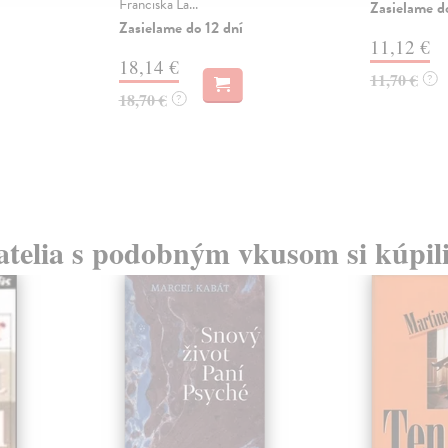
Franciska La...
Zasielame d
Zasielame do 12 dní
11,12 €
18,14 €
11,70 €
?
18,70 €
?
atelia s podobným vkusom si kúpili