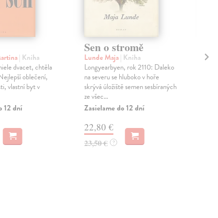
Sen o stromě
Pe
artina
| Kniha
Lunde Maja
| Kniha
Duš
iele dvacet, chtěla
Longyearbyen, rok 2110: Daleko
Je t
Nejlepší oblečení,
na severu se hluboko v hoře
nepř
i, vlastní byt v
skrývá úložiště semen sesbíraných
kata
ze všec...
česk
o 12 dní
Zasielame do 12 dní
Zas
22,80 €
26
23,50 €
27,
?