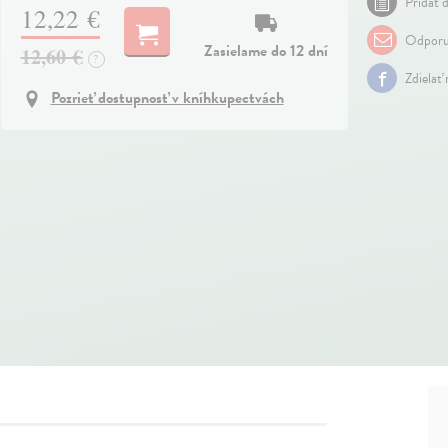
Pridať d
12,22 €
Odporu
Zasielame do 12 dní
12,60 €
?
Zdielať
Pozrieť dostupnosť v kníhkupectvách