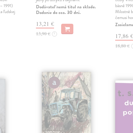
 – 1991)
básně 19
Dodávateľ nemá titul na sklade.
ka ľudskej
Milostné 
Dodanie do cca. 30 dní.
čemusi ho
13,21 €
Zasielame
13,90 €
?
17,86 
18,80 €