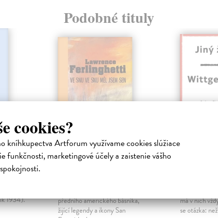
Podobné tituly
še cookies?
ho kníhkupectva Artforum využívame cookies slúžiace
e funkčnosti, marketingové účely a zaistenie vášho
Ve snu ve snu snil
Jiný živ
spokojnosti.
jsem sen
Wittgen
niha
ho
Ferlinghetti Lawrence
| Kniha
Fischerová S
jstaršího
Obsáhlý výbor z básnické tvorby
Paměť s námi 
ík 1934).
předního amerického básníka,
má v nich vžd
žijící legendy a ikony San
se otázka: neži