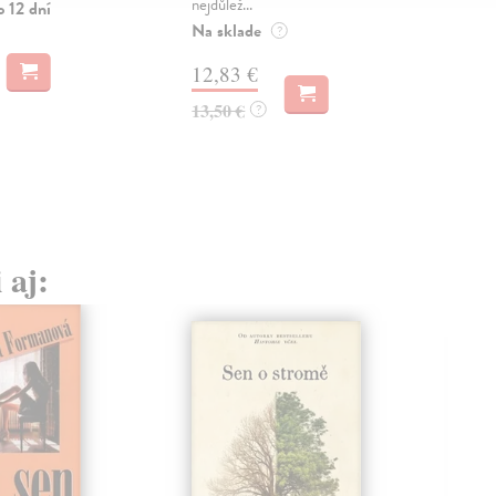
nejdůlež...
Zas
o 12 dní
Na sklade
?
17
12,83 €
18,
13,50 €
?
 aj: