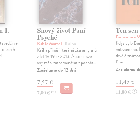
n I.
Snový život Paní
Ten sen
Psyché
Formanová M
 svědčí ve
Když bylo Dan
Kabát Marcel
| Kniha
i o třech
mít všechno. 
Kniha přináší literární záznamy snů
í.
skvělé známost
z let 1949 až 2013. Autor si své
Praz...
sny začal zaznamenávat z podnět...
Zasielame d
Zasielame do 12 dní
11,45 €
7,57 €
11,80 €
7,80 €
?
?