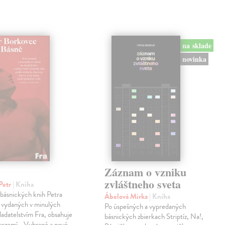
na sklade
novinka
Záznam o vzniku
zvláštneho sveta
Petr
| Kniha
 básnických knih Petra
Ábelová Mirka
| Kniha
 vydaných v minulých
Po úspešných a vypredaných
ladatelstvím Fra, obsahuje
básnických zbierkach Striptíz, Na!,
trozemí –Vybrané a nové