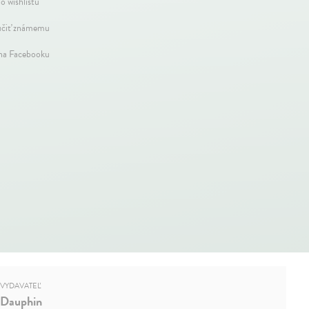
o wishlistu
čiť známemu
 na Facebooku
VYDAVATEĽ
Dauphin