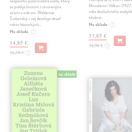
nespavého pozorovateľa sveta, ktorý
Miroslavovi Válkovi (1927
sa prebíja životom s otvorenými
vidia deziluzívneho analyti
očami a srdcom. Waldemar
situácie.
Švábenský v nej destiluje desať
Na sklade
rokov básnických…
?
Na sklade
?
33,85 €
14,85 €
34,90 €
?
16,50 €
?
na sklade