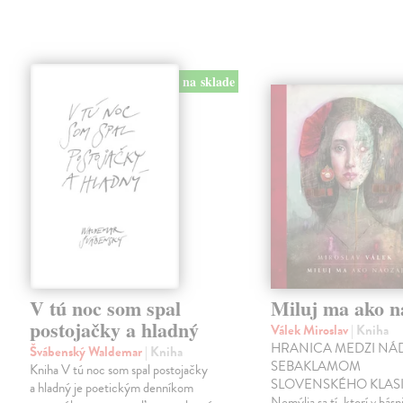
na sklade
V tú noc som spal
Miluj ma ako n
postojačky a hladný
Válek Miroslav
| Kniha
HRANICA MEDZI NÁ
Švábenský Waldemar
| Kniha
SEBAKLAMOM
Kniha V tú noc som spal postojačky
SLOVENSKÉHO KLASI
a hladný je poetickým denníkom
Nemýlia sa tí, ktorí v básn