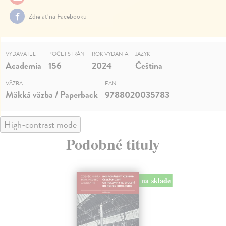
Zdielať na Facebooku
VYDAVATEĽ
POČET STRÁN
ROK VYDANIA
JAZYK
Academia
156
2024
Čeština
VÄZBA
EAN
Mäkká väzba / Paperback
9788020035783
High-contrast mode
Podobné tituly
na sklade