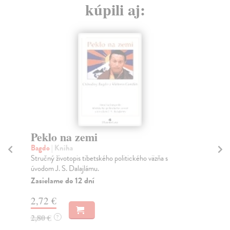
kúpili aj:
Peklo na zemi
C
Bagdo
| Kniha
To
Stručný životopis tibetského politického väzňa s
Pát
úvodom J. S. Dalajlámu.
pře
Zasielame do 12 dní
Za
2,72 €
9,
2,80 €
9,
?