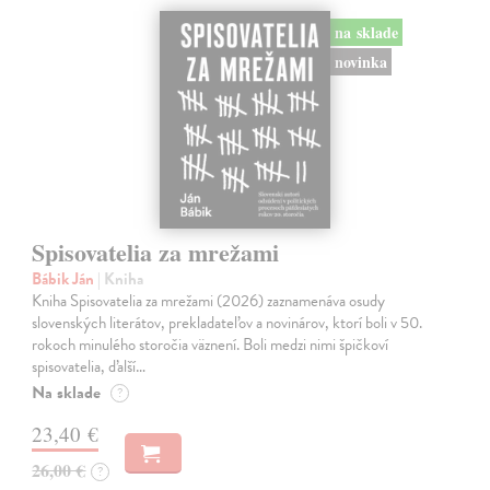
na sklade
novinka
Spisovatelia za mrežami
Bábik Ján
| Kniha
Kniha Spisovatelia za mrežami (2026) zaznamenáva osudy
slovenských literátov, prekladateľov a novinárov, ktorí boli v 50.
rokoch minulého storočia väznení. Boli medzi nimi špičkoví
spisovatelia, ďalší…
Na sklade
?
23,40 €
26,00 €
?