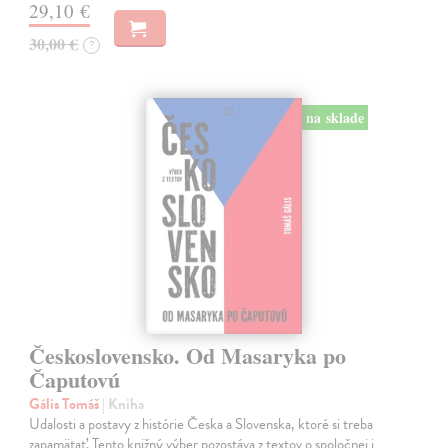
29,10 €
30,00 €
?
na sklade
Československo. Od Masaryka po
Čaputovú
Gális Tomáš
| Kniha
Udalosti a postavy z histórie Česka a Slovenska, ktoré si treba
zapamätať. Tento knižný výber pozostáva z textov o spoločnej i