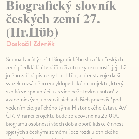
Biografický slovník
českých zemí 27.
(Hr.Hüb)
Doskočil Zdeněk
Sedmadvacátý sešit Biografického slovníku českých
zemí předkládá čtenářům životopisy osobností, jejichž
jméno začíná písmeny Hr–Hüb, a představuje další
svazek rozsáhlého encyklopedického projektu, který
vzniká ve spolupráci už s více než stovkou autorů z
akademických, univerzitních a dalších pracovišť pod
vedením biografického týmu Historického ústavu AV
ČR. V rámci projektu bude zpracováno na 25 000
biogramů osobností všech dob a oborů lidské činnosti
spjatých s českými zeměmi (bez rozdílu etnického