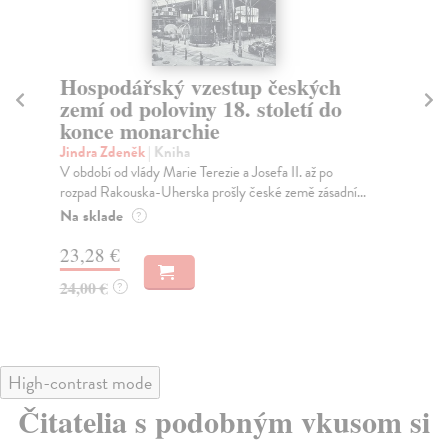
Hospodářský vzestup českých
K
zemí od poloviny 18. století do
Re
konce monarchie
Kos
sou
Jindra Zdeněk
| Kniha
Za
V období od vlády Marie Terezie a Josefa II. až po
rozpad Rakouska-Uherska prošly české země zásadní...
27
Na sklade
?
29
23,28 €
24,00 €
?
High-contrast mode
Čitatelia s podobným vkusom si