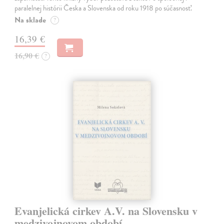
paralelnej histórii Česka a Slovenska od roku 1918 po súčasnosť.
Na sklade
?
16,39 €
16,90 €
?
Evanjelická cirkev A.V. na Slovensku v
medzivojnovom období