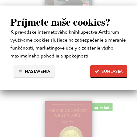
Studne mútne
Príjmete naše cookies?
Getting Peter
| Kniha
K prevádzke internetového kníhkupectva Artforum
Sú ikonickými postavami našej kultúry. Postavili im sochy a
pomenovali po nich ulice, majú svoje nespochybniteľné miesto v
využívame cookies slúžiace na zabezpečenie a meranie
lexikónoch literatúry aj učebniciach, slovenské moderné umenie sa
funkčnosti, marketingové účely a zaistenie vášho
bez nich nedá…
maximálneho pohodlia a spokojnosti.
Na sklade
?
23,66 €
NASTAVENIA
SÚHLASÍM
24,90 €
?
na sklade