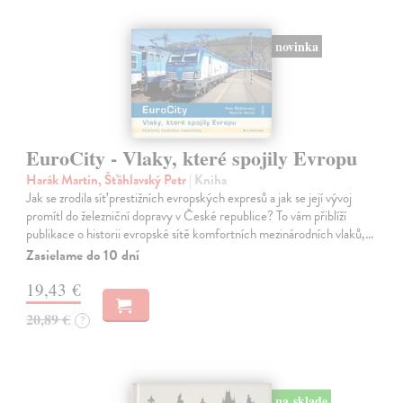
novinka
EuroCity - Vlaky, které spojily Evropu
Harák Martin, Šťáhlavský Petr
| Kniha
Jak se zrodila síť prestižních evropských expresů a jak se její vývoj
promítl do železniční dopravy v České republice? To vám přiblíží
publikace o historii evropské sítě komfortních mezinárodních vlaků,…
Zasielame do 10 dní
19,43 €
20,89 €
?
na sklade