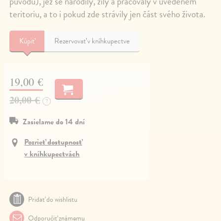
původu), jež se narodily, žily a pracovaly v uvedeném
teritoriu, a to i pokud zde strávily jen část svého života.
Kúpiť
Rezervovať v kníhkupectve
19,00 €
20,00 €
?
Zasielame do 14 dní
Pozrieť dostupnosť
v kníhkupectvách
Pridať do wishlistu
Odporučiť známemu