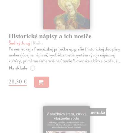
Historické nápisy a ich nosiče
Šedivý Juraj
| Kniha
Po nemeckej a francúzskej príručke epigrafie (historickej disciplíny
zaoberajúcej sa nápismi) vychádza tretia syntéza vývoja nápisovej
kultúry, primárne zameraná na územie Slovenska a blízke okolie, s…
Na sklade
?
28,30 €
novinka