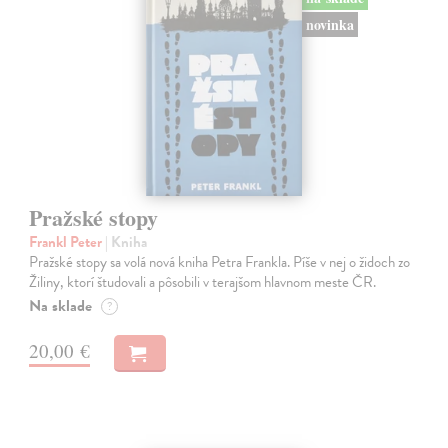
novinka
Pražské stopy
Frankl Peter
| Kniha
Pražské stopy sa volá nová kniha Petra Frankla. Píše v nej o židoch zo
Žiliny, ktorí študovali a pôsobili v terajšom hlavnom meste ČR.
Na sklade
?
20,00 €