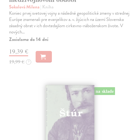
Sokolová Milena
| Kniha
Koniec prvej svetovej vojny a následné geopolitické zmeny v strednej
Európe znamenali pre evanjelikov a. v. žijúcich na území Slovenska
zásadný obrat v ich dovtedajšom cirkevno-náboženskom živote. V
nových…
Zasielame do 14 dní
19,39 €
19,99 €
?
na sklade