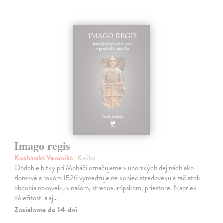
Imago regis
Kucharská Veronika
| Kniha
Obdobie bitky pri Moháči označujeme v uhorských dejinách ako
zlomové a rokom 1526 vymedzujeme koniec stredoveku a začiatok
obdobia novoveku v našom, stredoeurópskom, priestore. Napriek
dôležitosti a aj…
Zasielame do 14 dní