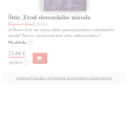
Štúr. Zrod slovenského národa
Demmel József
| Kniha
Je Štúrov život viac mýtus, alebo vysnená predstava o zakladateľovi
národa? Ako to v skutočnosti bolo s eho vzťahmi a láskou?
Na sklade
?
23,66 €
24,90 €
?
ZOBRAZIŤ ĎALŠIE Z KATEGÓRIE SLOVENSKÉ A ČESKÉ DEJINY