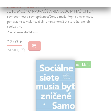
Trpkejšia ako smrť je žena
Marneros Andreas
| Kniha
JE TO MOŽNO NAJVÄČŠIA REVOLÚCIA NAŠICH DNÍ:
rovnocennosť a rovnoprávnosť ženy a muža. Vojna a mier medzi
pohlaviami sa však nezačali feminizmom 20. storočia, ale ich
spolužitím.
Zasielame do 14 dní
22,05 €
24,50 €
?
na sklade