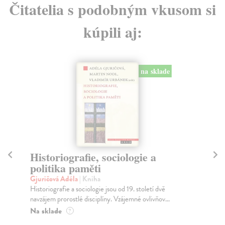
Čitatelia s podobným vkusom si
kúpili aj:
na sklade
Historiografie, sociologie a
M
politika paměti
Ku
Mal
Gjuričová Adéla
| Kniha
kor
Historiografie a sociologie jsou od 19. století dvě
ko..
navzájem prorostlé disciplíny. Vzájemné ovlivňov...
Za
Na sklade
?