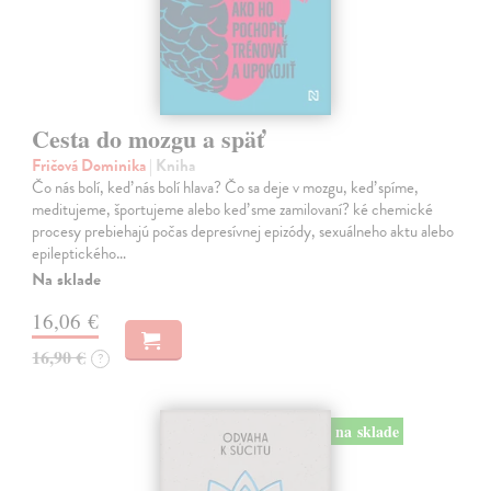
Cesta do mozgu a späť
Fričová Dominika
| Kniha
Čo nás bolí, keď nás bolí hlava? Čo sa deje v mozgu, keď spíme,
meditujeme, športujeme alebo keď sme zamilovaní? ké chemické
procesy prebiehajú počas depresívnej epizódy, sexuálneho aktu alebo
epileptického…
Na sklade
16,06 €
16,90 €
?
na sklade