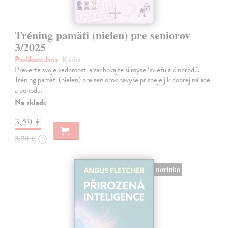
Tréning pamäti (nielen) pre seniorov
3/2025
Pavlíková Jana
| Kniha
Preverte svoje vedomosti a zachovajte si myseľ sviežu a činorodú.
Tréning pamäti (nielen) pre seniorov navyše prispeje j k dobrej nálade
a pohode.
Na sklade
3,59 €
3,70 €
?
novinka