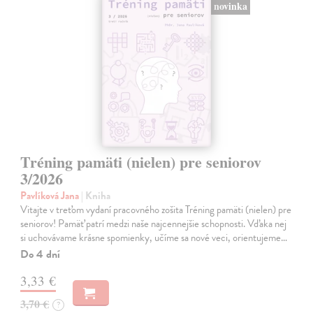
novinka
Tréning pamäti (nielen) pre seniorov
3/2026
Pavlíková Jana
| Kniha
Vitajte v treťom vydaní pracovného zošita Tréning pamäti (nielen) pre
seniorov! Pamäť patrí medzi naše najcennejšie schopnosti. Vďaka nej
si uchovávame krásne spomienky, učíme sa nové veci, orientujeme…
Do 4 dní
3,33 €
3,70 €
?