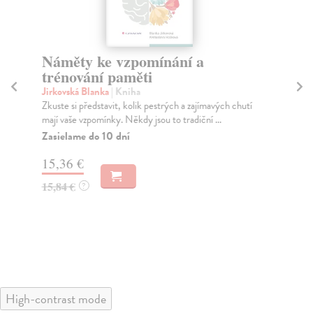
Náměty ke vzpomínání a
P
trénování paměti
Ra
Pam
Jirkovská Blanka
| Kniha
min
Zkuste si představit, kolik pestrých a zajímavých chutí
mají vaše vzpomínky. Někdy jsou to tradiční ...
Do
Zasielame do 10 dní
18
15,36 €
18
15,84 €
?
High-contrast mode