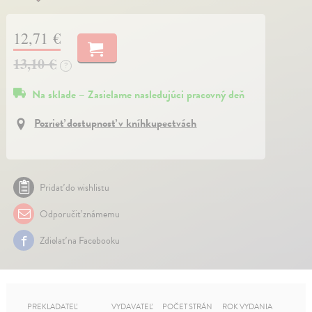
12,71 €
13,10 €
?
Na sklade – Zasielame nasledujúci pracovný deň
Pozrieť dostupnosť v kníhkupectvách
Pridať do wishlistu
Odporučiť známemu
Zdielať na Facebooku
PREKLADATEĽ
VYDAVATEĽ
POČET STRÁN
ROK VYDANIA