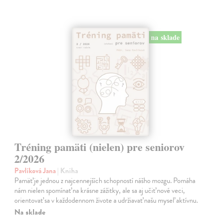
na sklade
Tréning pamäti (nielen) pre seniorov
2/2026
Pavlíková Jana
| Kniha
Pamäť je jednou z najcennejších schopností nášho mozgu. Pomáha
nám nielen spomínať na krásne zážitky, ale sa aj učiť nové veci,
orientovať sa v každodennom živote a udržiavať našu myseľ aktívnu.
Na sklade