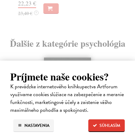
15
22,23 €
16
23,40 €
?
Ďalšie z kategórie psychológia
Príjmete naše cookies?
K prevádzke internetového kníhkupectva Artforum
využívame cookies slúžiace na zabezpečenie a meranie
funkčnosti, marketingové účely a zaistenie vášho
maximálneho pohodlia a spokojnosti.
NASTAVENIA
SÚHLASÍM