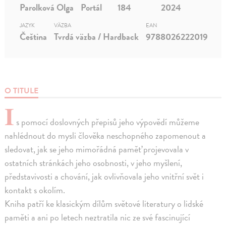
Parolková Olga
Portál
184
2024
JAZYK
VÄZBA
EAN
Čeština
Tvrdá väzba / Hardback
9788026222019
O TITULE
I
s pomocí doslovných přepisů jeho výpovědí můžeme
nahlédnout do mysli člověka neschopného zapomenout a
sledovat, jak se jeho mimořádná paměť projevovala v
ostatních stránkách jeho osobnosti, v jeho myšlení,
představivosti a chování, jak ovlivňovala jeho vnitřní svět i
kontakt s okolím.
Kniha patří ke klasickým dílům světové literatury o lidské
paměti a ani po letech neztratila nic ze své fascinující