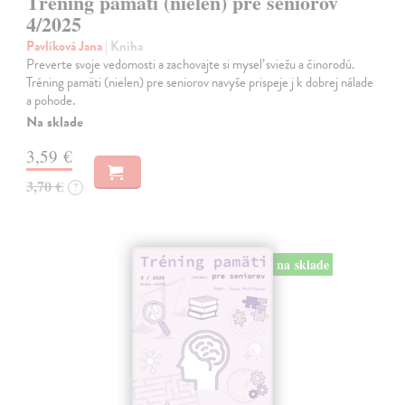
Tréning pamäti (nielen) pre seniorov
4/2025
Pavlíková Jana
| Kniha
Preverte svoje vedomosti a zachovajte si myseľ sviežu a činorodú.
Tréning pamäti (nielen) pre seniorov navyše prispeje j k dobrej nálade
a pohode.
Na sklade
3,59 €
3,70 €
?
na sklade