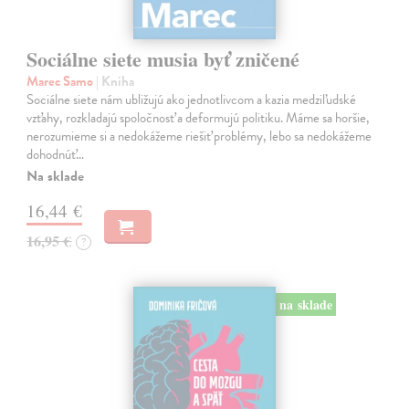
Sociálne siete musia byť zničené
Marec Samo
| Kniha
Sociálne siete nám ubližujú ako jednotlivcom a kazia medziľudské
vzťahy, rozkladajú spoločnosť a deformujú politiku. Máme sa horšie,
nerozumieme si a nedokážeme riešiť problémy, lebo sa nedokážeme
dohodnúť…
Na sklade
16,44 €
16,95 €
?
na sklade