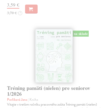
3,59 €
3,70 €
?
na sklade
Tréning pamäti (nielen) pre seniorov
1/2026
Pavlíková Jana
| Kniha
Vitajte v treťom ročníku pracovného zošita Tréning pamäti (nielen)