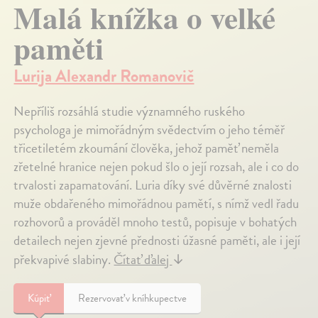
Malá knížka o velké
paměti
Lurija Alexandr Romanovič
Nepříliš rozsáhlá studie významného ruského
psychologa je mimořádným svědectvím o jeho téměř
třicetiletém zkoumání člověka, jehož paměť neměla
zřetelné hranice nejen pokud šlo o její rozsah, ale i co do
trvalosti zapamatování. Luria díky své důvěrné znalosti
muže obdařeného mimořádnou pamětí, s nímž vedl řadu
rozhovorů a prováděl mnoho testů, popisuje v bohatých
detailech nejen zjevné přednosti úžasné paměti, ale i její
překvapivé slabiny.
Čítať ďalej
↓
Kúpiť
Rezervovať v kníhkupectve