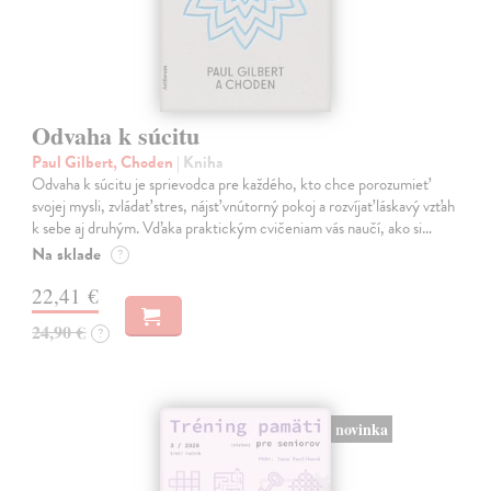
Odvaha k súcitu
Paul Gilbert, Choden
| Kniha
Odvaha k súcitu je sprievodca pre každého, kto chce porozumieť
svojej mysli, zvládať stres, nájsť vnútorný pokoj a rozvíjať láskavý vzťah
k sebe aj druhým. Vďaka praktickým cvičeniam vás naučí, ako si…
Na sklade
?
22,41 €
24,90 €
?
novinka