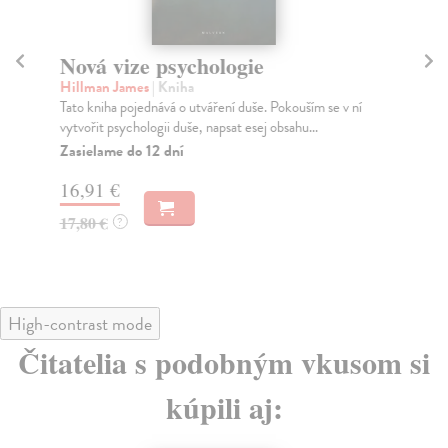
Nová vize psychologie
Sí
Hillman James
| Kniha
Pö
Tato kniha pojednává o utváření duše. Pokouším se v ní
Zku
vytvořit psychologii duše, napsat esej obsahu...
pop
Zasielame do 12 dní
Na
16,91 €
16
17,80 €
16
?
High-contrast mode
Čitatelia s podobným vkusom si
kúpili aj: