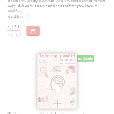
pre seniorov. Určený je všetkým lúštiteľom, ktorí sa rozhodli venovať
svojmu duševnému zdraviu a majú chuť zdolávať výzvy, ktoré im
pomôžu…
Na sklade
?
3,52 €
3,70 €
?
na sklade