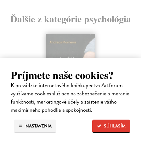
Ďalšie z kategórie psychológia
Príjmete naše cookies?
K prevádzke internetového kníhkupectva Artforum
využívame cookies slúžiace na zabezpečenie a meranie
funkčnosti, marketingové účely a zaistenie vášho
maximálneho pohodlia a spokojnosti.
Trpkejšia ako smrť je žena
Marneros Andreas
| Kniha
NASTAVENIA
SÚHLASÍM
JE TO MOŽNO NAJVÄČŠIA REVOLÚCIA NAŠICH DNÍ:
rovnocennosť a rovnoprávnosť ženy a muža. Vojna a mier medzi