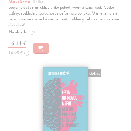
Marec Samo
| Kniha
Sociálne siete nám ubližujú ako jednotlivcom a kazia medziľudské
vzťahy, rozkladajú spoločnosť a deformujú politiku. Máme sa horšie,
nerozumieme si a nedokážeme riešiť problémy, lebo sa nedokážeme
dohodnúť…
Na sklade
?
16,44 €
16,95 €
?
dotlač