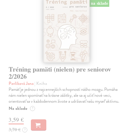
na sklade
Tréning pamäti (nielen) pre seniorov
2/2026
Pavlíková Jana
| Kniha
Pamäť je jednou z najcennejších schopností nášho mozgu. Pomáha
nám nielen spomínať na krásne zážitky, ale sa aj učiť nové veci,
orientovať sa v každodennom živote a udržiavať našu myseľ aktívnu.
Na sklade
?
3,59 €
3,70 €
?