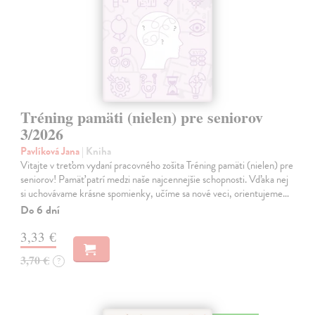
Tréning pamäti (nielen) pre seniorov
3/2026
Pavlíková Jana
| Kniha
Vitajte v treťom vydaní pracovného zošita Tréning pamäti (nielen) pre
seniorov! Pamäť patrí medzi naše najcennejšie schopnosti. Vďaka nej
si uchovávame krásne spomienky, učíme sa nové veci, orientujeme…
Do 6 dní
3,33 €
3,70 €
?