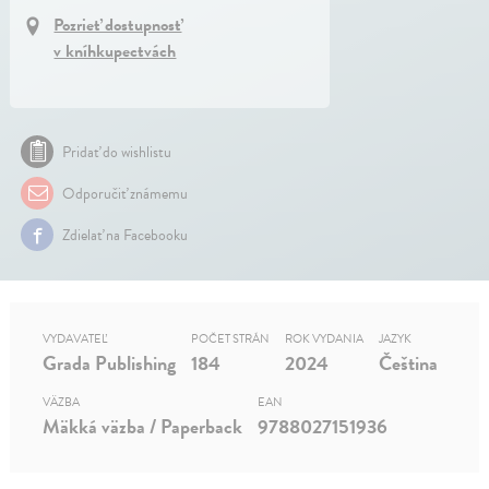
Pozrieť dostupnosť
v kníhkupectvách
Pridať do wishlistu
Odporučiť známemu
Zdielať na Facebooku
VYDAVATEĽ
POČET STRÁN
ROK VYDANIA
JAZYK
Grada Publishing
184
2024
Čeština
VÄZBA
EAN
Mäkká väzba / Paperback
9788027151936