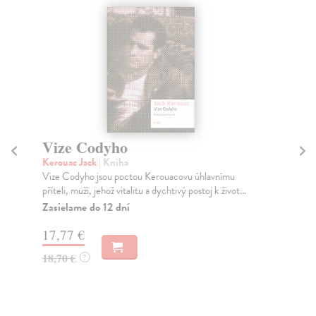
Vize Codyho
H
Kerouac Jack
| Kniha
Ma
Vize Codyho jsou poctou Kerouacovu úhlavnímu
Kni
příteli, muži, jehož vitalitu a dychtivý postoj k život...
spo
žie.
Zasielame do 12 dní
Za
17,77 €
6,
18,70 €
?
6,