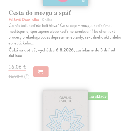
Cesta do mozgu a späť
Fričová Dominika
| Kniha
Čo nás bolí, keď nás bolí hlava? Čo sa deje v mozgu, keď spíme,
meditujeme, športujeme alebo keď sme zamilovaní? ké chemické
procesy prebiehajú počas depresívnej epizódy, sexuálneho aktu alebo
epileptického…
Čaká sa dotlač, vychádza 6.8.2026, zasielame do 3 dní od
dotlače
16,06 €
16,90 €
?
na sklade