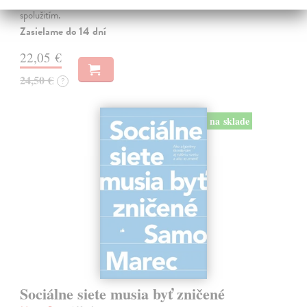
pohlaviami sa však nezačali feminizmom 20. storočia, ale ich
spolužitím.
Zasielame do 14 dní
22,05 €
24,50 €
?
na sklade
Sociálne siete musia byť zničené