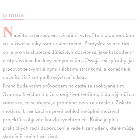
O TITULE
N
aučíte se následovat svá přání, vytvoříte si dlouhodobou
vizi a život se díky tomu začne měnit. Zamyslíte se nad tím,
co je pro vás skutečně důležité, a dozvíte se, jaké každodenní
cesty vás dovedou k vysněným cílům. Osvojíte si způsoby, jak
pracovat se svými silnými i slabšími stránkami, a konečně si
dovolíte žít život podle svých prˇedstav.
Kniha bude vaším průvodcem na cestě za spokojenějším
životem. S vědomím, že si svůj život tvoříme, si do něj můžete
vnést vše, co si přejete, a proměnit své vize v realitu. Získáte
motivaci k realizaci na první pohled ne úplně možných
projektů a objevíte kouzlo synchronicit. Kniha je plná
praktických rad i doporučení a vede k zamyšlení, které může
skutečně změnit váš život.