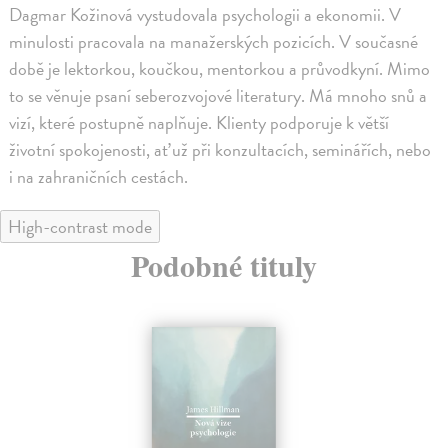
Dagmar Kožinová vystudovala psychologii a ekonomii. V
minulosti pracovala na manažerských pozicích. V současné
době je lektorkou, koučkou, mentorkou a průvodkyní. Mimo
to se věnuje psaní seberozvojové literatury. Má mnoho snů a
vizí, které postupně naplňuje. Klienty podporuje k větší
životní spokojenosti, ať už při konzultacích, seminářích, nebo
i na zahraničních cestách.
High-contrast mode
Podobné tituly