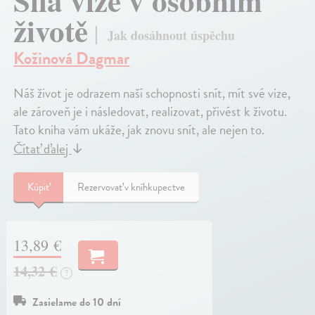
Síla vize v osobním
životě
Jak dosáhnout úspěchu
Kožinová Dagmar
Náš život je odrazem naší schopnosti snít, mít své vize,
ale zároveň je i následovat, realizovat, přivést k životu.
Tato kniha vám ukáže, jak znovu snít, ale nejen to.
Čítať ďalej
↓
Kúpiť
Rezervovať v kníhkupectve
13,89 €
14,32 €
?
Zasielame do 10 dní