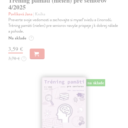
Tréning pamäti (nielen) pre seniorov
4/2025
Pavlíková Jana
| Kniha
Preverte svoje vedomosti a zachovajte si myseľ sviežu a činorodú.
Tréning pamäti (nielen) pre seniorov navyše prispeje j k dobrej nálade
a pohode.
Na sklade
?
3,59 €
3,70 €
?
na sklade