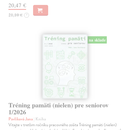
20,47 €
21,10 €
?
na sklade
Tréning pamäti (nielen) pre seniorov
1/2026
Pavlíková Jana
| Kniha
Vitajte v treťom ročníku pracovného zošita Tréning pamäti (nielen)