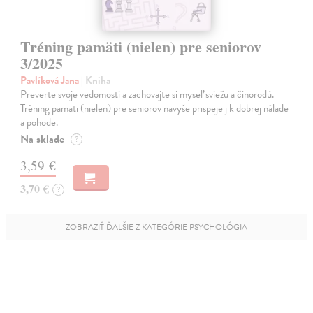
Tréning pamäti (nielen) pre seniorov
3/2025
Pavlíková Jana
| Kniha
Preverte svoje vedomosti a zachovajte si myseľ sviežu a činorodú.
Tréning pamäti (nielen) pre seniorov navyše prispeje j k dobrej nálade
a pohode.
Na sklade
?
3,59 €
3,70 €
?
ZOBRAZIŤ ĎALŠIE Z KATEGÓRIE PSYCHOLÓGIA