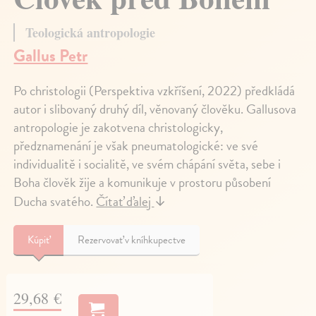
Teologická antropologie
Gallus Petr
Po christologii (Perspektiva vzkříšení, 2022) předkládá
autor i slibovaný druhý díl, věnovaný člověku. Gallusova
antropologie je zakotvena christologicky,
předznamenání je však pneumatologické: ve své
individualitě i socialitě, ve svém chápání světa, sebe i
Boha člověk žije a komunikuje v prostoru působení
Ducha svatého.
Čítať ďalej
↓
Kúpiť
Rezervovať v kníhkupectve
29,68 €