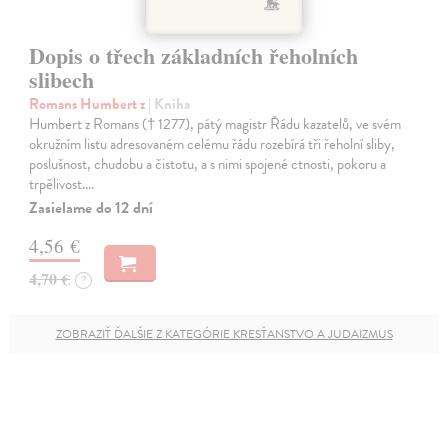
Dopis o třech základních řeholních
slibech
Romans Humbert z
| Kniha
Humbert z Romans († 1277), pátý magistr Řádu kazatelů, ve svém
okružním listu adresovaném celému řádu rozebírá tři řeholní sliby,
poslušnost, chudobu a čistotu, a s nimi spojené ctnosti, pokoru a
trpělivost.…
Zasielame do 12 dní
4,56 €
4,70 €
?
ZOBRAZIŤ ĎALŠIE Z KATEGÓRIE KRESŤANSTVO A JUDAIZMUS