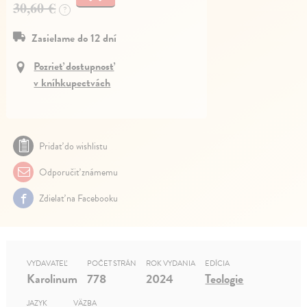
30,60 €
?
Zasielame do 12 dní
Pozrieť dostupnosť
v kníhkupectvách
Pridať do wishlistu
Odporučiť známemu
Zdielať na Facebooku
VYDAVATEĽ
POČET STRÁN
ROK VYDANIA
EDÍCIA
Karolinum
778
2024
Teologie
JAZYK
VÄZBA