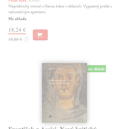
Palán Aleš
| Kniha
Nepraktický mimoň s hlavou kdesi v oblacích. Vypasený prelát s
nekonečným apetitem.
Na sklade
18,24 €
18,80 €
?
na sklade
František z Assisi. Nový kritický