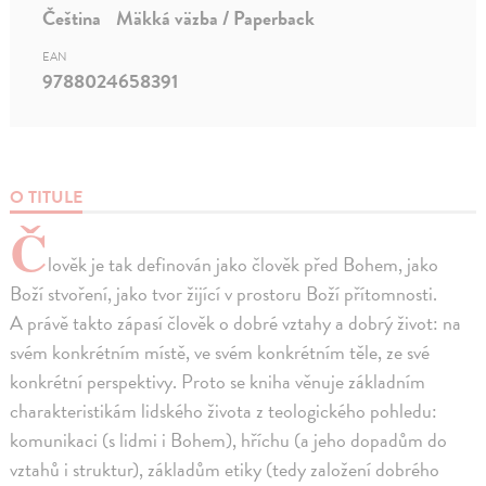
Čeština
Mäkká väzba / Paperback
EAN
9788024658391
O TITULE
Č
lověk je tak definován jako člověk před Bohem, jako
Boží stvoření, jako tvor žijící v prostoru Boží přítomnosti.
A právě takto zápasí člověk o dobré vztahy a dobrý život: na
svém konkrétním místě, ve svém konkrétním těle, ze své
konkrétní perspektivy. Proto se kniha věnuje základním
charakteristikám lidského života z teologického pohledu:
komunikaci (s lidmi i Bohem), hříchu (a jeho dopadům do
vztahů i struktur), základům etiky (tedy založení dobrého