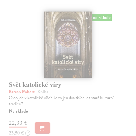
na sklade
Svět katolické víry
Barron Robert
| Kniha
O co jde v katolické víře? Je to jen dva tisíce let stará kulturní
tradice?
Na sklade
22,33 €
23,50 €
?