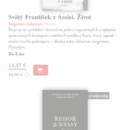
Svätý František z Assisi. Život
Jorgensen Johannes
| Kniha
Po prvý raz vychádza v slovenčine jeden z najznámejších a najlepšie
spracovaných životopisov svätého Františka z Assisi, ktorý napísal –
možno trochu prekvapivo – dánsky autor Johannes Jorgensen.
Plynulým…
Do 3 dní
14,45 €
14,90 €
?
predpredaj