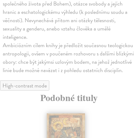
společného života před Bohem), otázce svobody a jejích
hranic a eschatologickému výhledu (k poslednímu soudu a
věčnosti). Nevynechává přitom ani otázky tělesnosti,
sexuality a genderu, anebo vztahu člověka a umělé
inteligence.
Ambiciózním cílem knihy je předložit současnou teologickou
antropologii, ovšem v poučeném rozhovoru s dalšími blízkými
obory: chce být jakýmsi uzlovým bodem, na jehož jednotlivé
linie bude možné navázat i z pohledu ostatních disciplín.
High-contrast mode
Podobné tituly