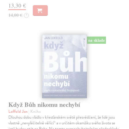
13,30 €
14,00 €
?
na sklade
Když Bůh nikomu nechybí
Loffeld Jan
| Kniha
Dlouhou dobu vládlo v křesťanském světě přesvědčení, že lidé jsou
vlastně „nevyléčitelně věřící“ a v určitém okamžiku svého života se
jistě budou ptát na Boha. Na tomto nezpochybnitelném předpokladu