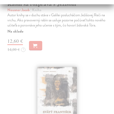
Rabín sa rozpráva s Ježišom
Neusner Jacob
| Kniha
Autor knihy sa v duchu stáva v Galilei poslucháčom Ježišovej Reči na
vrchu. Ako pravoverný rabín sa usiluje pozorne počúvať tohto nového
učiteľa a porovnáva jeho učenie s tým, čo hovorí židovská Tóra.
Na sklade
12,60 €
14,00 €
?