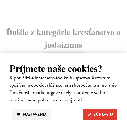
5,00 €
Ďalšie z kategórie kresťanstvo a
judaizmus
na sklade
Príjmete naše cookies?
novinka
K prevádzke internetového kníhkupectva Artforum
využívame cookies slúžiace na zabezpečenie a meranie
funkčnosti, marketingové účely a zaistenie vášho
maximálneho pohodlia a spokojnosti.
NASTAVENIA
SÚHLASÍM