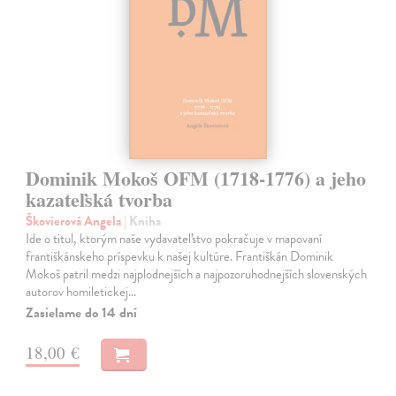
Dominik Mokoš OFM (1718-1776) a jeho
kazateľská tvorba
Škovierová Angela
| Kniha
Ide o titul, ktorým naše vydavateľstvo pokračuje v mapovaní
františkánskeho príspevku k našej kultúre. Františkán Dominik
Mokoš patril medzi najplodnejších a najpozoruhodnejších slovenských
autorov homiletickej…
Zasielame do 14 dní
18,00 €