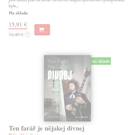
byla…
Na sklade
15,91 €
16,40 €
?
na sklade
Ten farář je nějakej divnej