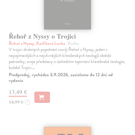
Řehoř z Nyssy o Trojici
Řehoř z Nyssy, Karfíková Lenka
| Kniha
V trojici drobných pojednání rozvíjí Řehoř z Nyssy, jeden z
nejzajímavějších a nejvlivnějších křesťanských teologů období
patristiky, svoje představy o ústředním tajemství křesťanské teologie,
božské Trojici.…
Predpredaj, vychádza 3.9.2026, zasielame do 12 dní od
vydania
13,49 €
14,99 €
?