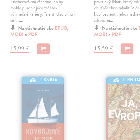
Fischerová má všechno, co by
praktický lékař, který má
mohlo působit jako začátek
chuť všechno zabalit. V č
výjimečné kariéry. Talent, disciplínu i
kupí pacienti, jeho matka
směr.…
zdravotní…
Na stiahnutie ako
EPUB
,
Na stiahnutie ako
MOBI
a
PDF
MOBI
a
PDF
15,99 €
15,59 €
E-KNIHA
E-KNIH