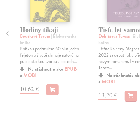
Hodiny tikají
Tisíc let samo
Boučková Tereza
| Elektronická
Dobiášová Tereza
| Ele
kniha
kniha
Knížka s podtitulem 60 plus jeden
Držitelka ceny Magnesi
fejeton o životě shrnuje autorčinu
2022 za debut roku přic
publicistickou tvorbu z posledn...
novým románem. I v nov
Tereza...
Na stiahnutie ako
EPUB
a
MOBI
Na stiahnutie a
a
MOBI
10,62 €
13,20 €