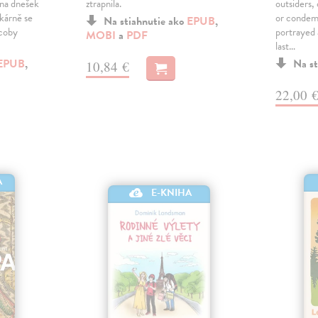
 na dnešek
ztrapnila.
outsiders,
ekárně se
or condem
Na stiahnutie ako
EPUB
,
 coby
portrayed 
MOBI
a
PDF
last…
EPUB
,
Na st
10,84 €
22,00 
A
E-KNIHA