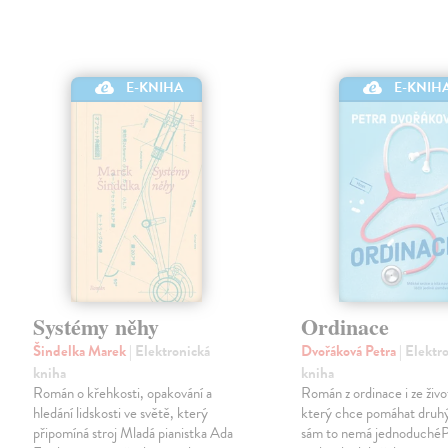
E-KNIHA
E-KNIH
Systémy něhy
Ordinace
Šindelka Marek
| Elektronická
Dvořáková Petra
| Elektr
kniha
kniha
Román o křehkosti, opakování a
Román z ordinace i ze živ
hledání lidskosti ve světě, který
který chce pomáhat druh
připomíná stroj Mladá pianistka Ada
sám to nemá jednoduchéPa