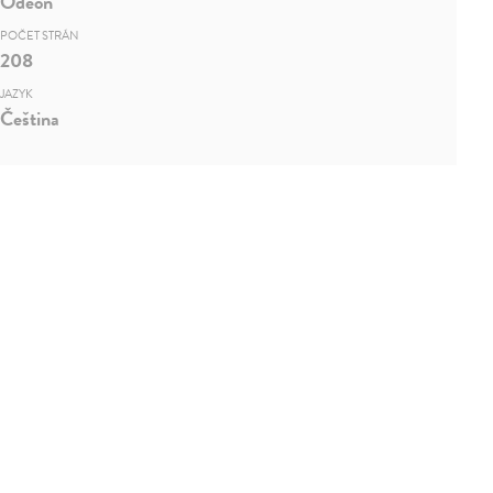
Odeon
POČET STRÁN
208
JAZYK
Čeština