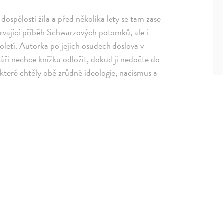
ospělosti žila a před několika lety se tam zase
trvající příběh Schwarzových potomků, ale i
oletí. Autorka po jejich osudech doslova v
náři nechce knížku odložit, dokud ji nedočte do
, které chtěly obě zrůdné ideologie, nacismus a