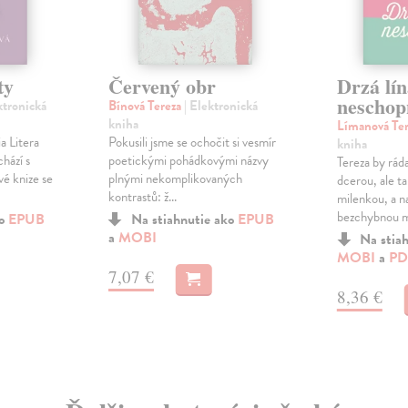
ty
Červený obr
Drzá lín
neschop
ktronická
Bínová Tereza
| Elektronická
kniha
Límanová Te
a Litera
Pokusili jsme se ochočit si vesmír
kniha
hází s
poetickými pohádkovými názvy
Tereza by rád
é knize se
plnými nekomplikovaných
dcerou, ale t
kontrastů: ž...
milenkou, a n
bezchybnou ma
ko
EPUB
Na stiahnutie ako
EPUB
a
MOBI
Na stia
MOBI
a
PD
7,07 €
8,36 €