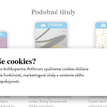
Podobné tituly
E-KNIHA
HA
še cookies?
ho kníhkupectva Artforum využívame cookies slúžiace
e funkčnosti, marketingové účely a zaistenie vášho
ty
Radikální potřeby
Úlice
spokojnosti.
ktronická
Semotamová Tereza
|
Katalpa Jak
Elektronická kniha
kniha
a Litera
Bezejmenná vypravěčka nového
Od autorky b
hází s
románu Terezy Semotamové
Zuzanin dech
é knize se
dokáže svým živým,
vyšinutým v pr