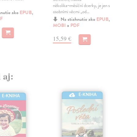
zasu
několika¬měsíční dcerky, je jen s
osobními věcmi „od...
hnutie ako
EPUB
,
F
MO
Na stiahnutie ako
EPUB
,
MOBI
a
PDF
15
15,59 €
 aj:
E-KNIHA
E-KNIHA