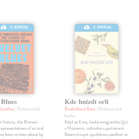
E-KNIHA
E-KNIHA
 Blues
Kde hnízdí orli
Karolína
| Elektronická
Šindelářová Ema
| Elektronická
kniha
t history, the Romani
Když se Ema, česká emigrantka žijící
representatives of an oral
v Nizozemí, rozhodne s partnerem
ve been written about by
Basem koupit opuštěnou usedlost ve