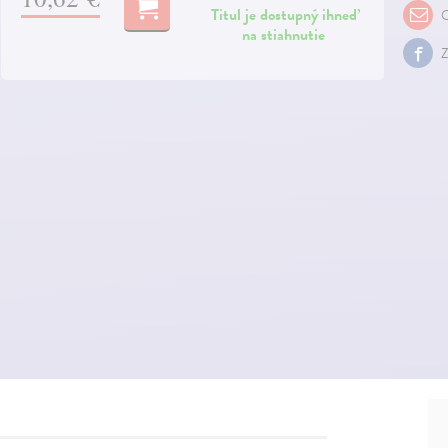
Titul je dostupný ihneď
O
na stiahnutie
Z