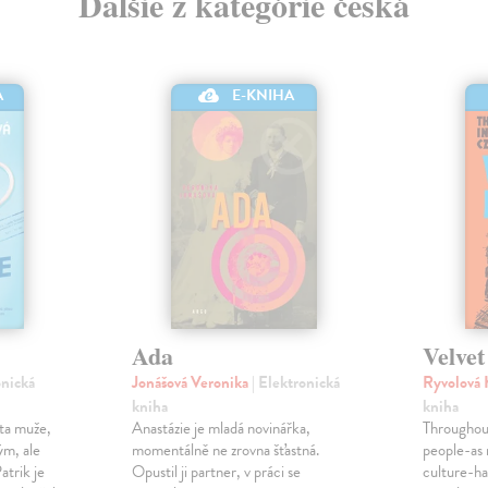
Ďalšie z kategórie česká
A
E-KNIHA
Ada
Velvet
onická
Jonášová Veronika
| Elektronická
Ryvolová 
kniha
kniha
ota muže,
Anastázie je mladá novinářka,
Throughou
ým, ale
momentálně ne zrovna šťastná.
people-as 
trik je
Opustil ji partner, v práci se
culture-ha