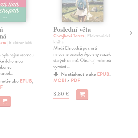
á
Poslední věta
Ra
ná
Chvojková Tereza
| Elektronická
Sem
kniha
Ele
reza
| Elektronická
Mladá Ela obdrží po smrti
Bez
milované babičky Apoleny svazek
rom
a byla nejen vzornou
starých dopisů. Obsahují milostná
dok
aké dokonalou
vyznání ...
bezp
akonec i
nžel...
Na stiahnutie ako
EPUB
,
MOBI
a
PDF
MO
hnutie ako
EPUB
,
F
8,80 €
11