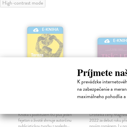
High-contrast mode
E-KNIHA
E-KNI
Príjmete na
K prevádzke internetové
na zabezpečenie a merani
Hodiny tikají
Tisíc let samo
maximálneho pohodlia a 
Boučková Tereza
| Elektronická
Dobiášová Tereza
| Ele
kniha
kniha
Knížka s podtitulem 60 plus jeden
Držitelka ceny Magnesi
fejeton o životě shrnuje autorčinu
2022 za debut roku přic
publicistickou tvorbu z posledn...
novým románem. I v nov