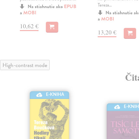
Tereza...
Na stiahnutie ako
EPUB
a
MOBI
Na stiahnutie a
a
MOBI
10,62 €
13,20 €
High-contrast mode
Čit
E-KNIHA
E-KNI