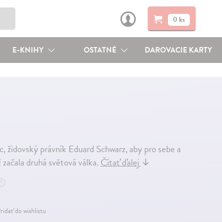
0 ks
E-KNIHY
OSTATNÉ
DAROVACIE KARTY
, židovský právník Eduard Schwarz, aby pro sebe a
ž začala druhá světová válka.
Čítať ďalej
↓
?
ridať do wishlistu