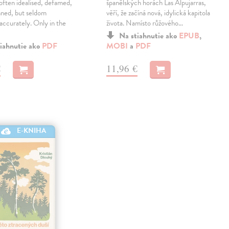
 often idealised, defamed,
španělských horách Las Alpujarras,
ned, but seldom
věří, že začíná nová, idylická kapitola
accurately. Only in the
života. Namísto růžového…
Na stiahnutie ako
EPUB
,
iahnutie ako
PDF
MOBI
a
PDF
€
11,96 €
E-KNIHA