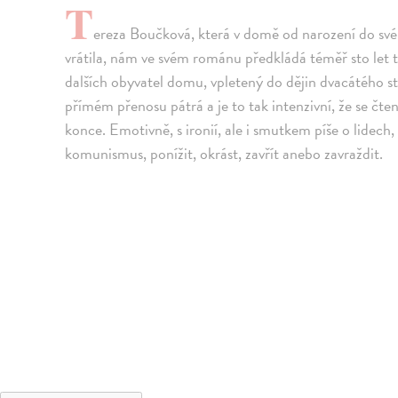
T
ereza Boučková, která v domě od narození do své d
vrátila, nám ve svém románu předkládá téměř sto let 
dalších obyvatel domu, vpletený do dějin dvacátého st
přímém přenosu pátrá a je to tak intenzivní, že se čte
konce. Emotivně, s ironií, ale i smutkem píše o lidech
komunismus, ponížit, okrást, zavřít anebo zavraždit.