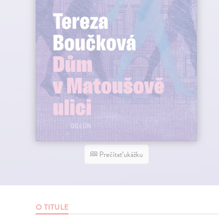
Prečítať ukážku
O TITULE