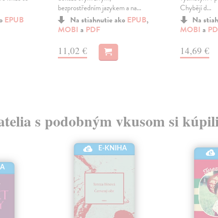
bezprostředním jazykem a na...
Chybějí d...
ko
EPUB
Na stiahnutie ako
EPUB
,
Na stia
MOBI
a
PDF
MOBI
a
PD
11,02 €
14,69 €
atelia s podobným vkusom si kúpili
E-KNIHA
HA