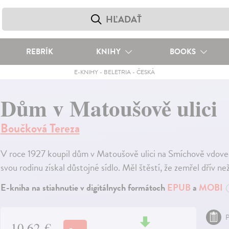
REBRÍK
KNIHY
BOOKS
E-KNIHY
-
BELETRIA
-
ČESKÁ
Dům v Matoušově ulici
Boučková Tereza
V roce 1927 koupil dům v Matoušově ulici na Smíchově vdovec
svou rodinu získal důstojné sídlo. Měl štěstí, že zemřel dřív ne
E-kniha na stiahnutie v digitálnych formátoch
EPUB
a
MOBI
P
10,62 €