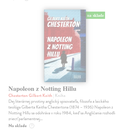
na sklade
Napoleon z Notting Hillu
Chesterton Gilbert Keith
| Kniha
Dej literárnej prvotiny anglický spisovateľa, filozofa a laického
teológa Gilberta Keitha Chestertona (1874 – 1936) Napoleon z
Notting Hillu sa odohráva v roku 1984, keď sa Angličania rozhodli
zriecť parlamentnej…
Na sklade
?