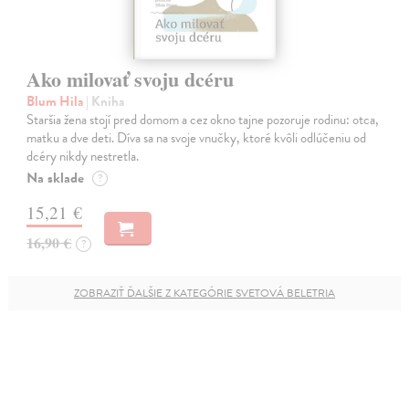
Ako milovať svoju dcéru
Blum Hila
| Kniha
Staršia žena stojí pred domom a cez okno tajne pozoruje rodinu: otca,
matku a dve deti. Díva sa na svoje vnučky, ktoré kvôli odlúčeniu od
dcéry nikdy nestretla.
Na sklade
?
15,21 €
16,90 €
?
ZOBRAZIŤ ĎALŠIE Z KATEGÓRIE SVETOVÁ BELETRIA