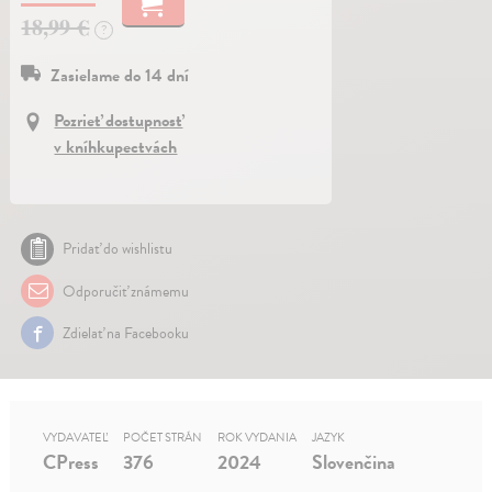
18,99 €
?
Zasielame do 14 dní
Pozrieť dostupnosť
v kníhkupectvách
Pridať do wishlistu
Odporučiť známemu
Zdielať na Facebooku
VYDAVATEĽ
POČET STRÁN
ROK VYDANIA
JAZYK
CPress
376
2024
Slovenčina