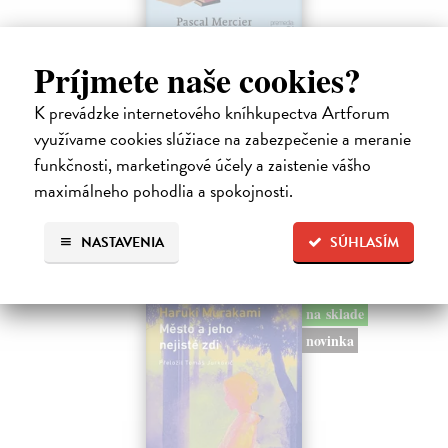
Príjmete naše cookies?
Rieka času
Mercier Pascal
| Kniha
K prevádzke internetového kníhkupectva Artforum
Pascal Mercier bol vždy majstrom filozofického rozprávania. Romány
využívame cookies slúžiace na zabezpečenie a meranie
Nočný vlak do Lisabonu či Váha slov podnietili milióny čitateľov k
zamysleniu sa nad veľkými témami, ako sú identita, sloboda, čas či…
funkčnosti, marketingové účely a zaistenie vášho
Na sklade
?
maximálneho pohodlia a spokojnosti.
12,30 €
NASTAVENIA
SÚHLASÍM
12,95 €
?
na sklade
novinka