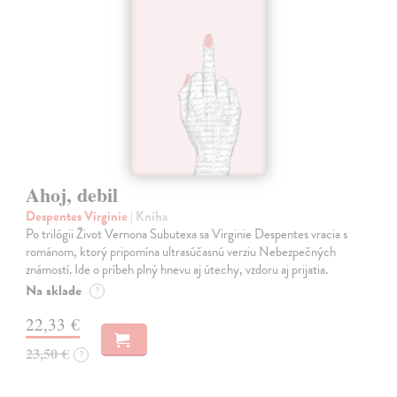
Ahoj, debil
Despentes Virginie
| Kniha
Po trilógii Život Vernona Subutexa sa Virginie Despentes vracia s
románom, ktorý pripomína ultrasúčasnú verziu Nebezpečných
známostí. Ide o príbeh plný hnevu aj útechy, vzdoru aj prijatia.
Na sklade
?
22,33 €
23,50 €
?