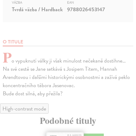
VÄZBA
EAN
Tvrdá väzba / Hardback
9788026453147
O TITULE
P
o vypuknutí války ji však minulost nečekaně dostihne…
Na své cestě se Jane setkává s Josipem Titem, Hannah
Arendtovou i dalšími historickými osobnostmi a zažívá peklo
koncentračního tábora Jasenovac.
Bude dost silná, aby přežila?
High-contrast mode
Podobné tituly