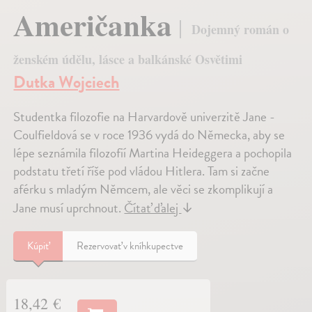
Američanka
Dojemný román o
ženském údělu, lásce a balkánské Osvětimi
Dutka Wojciech
Studentka filozofie na Harvardově univerzitě Jane ­
Coulfieldová se v roce 1936 vydá do Německa, aby se
lépe seznámila filozofií Martina Heideggera a pochopila
podstatu třetí říše pod vládou Hitlera. Tam si začne
aférku s mladým Němcem, ale věci se zkomplikují a
Jane musí uprchnout.
Čítať ďalej
↓
Kúpiť
Rezervovať v kníhkupectve
18,42 €