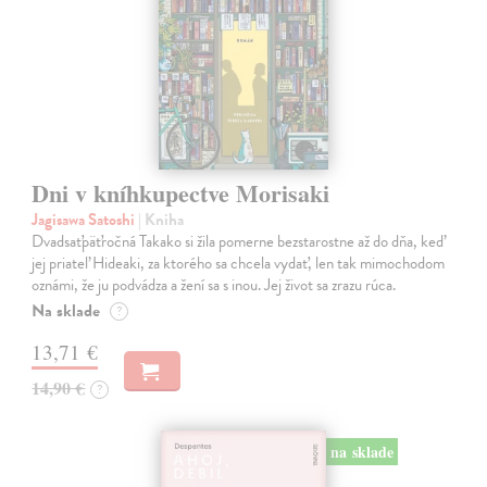
Dni v kníhkupectve Morisaki
Jagisawa Satoshi
| Kniha
Dvadsaťpäťročná Takako si žila pomerne bezstarostne až do dňa, keď
jej priateľ Hideaki, za ktorého sa chcela vydať, len tak mimochodom
oznámi, že ju podvádza a žení sa s inou. Jej život sa zrazu rúca.
Na sklade
?
13,71 €
14,90 €
?
na sklade