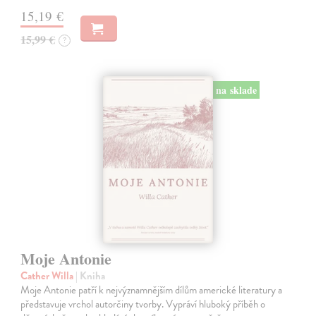
15,19 €
15,99 €
?
na sklade
Moje Antonie
Cather Willa
| Kniha
Moje Antonie patří k nejvýznamnějším dílům americké literatury a
představuje vrchol autorčiny tvorby. Vypráví hluboký příběh o