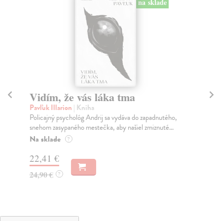
na sklade
Vidím, že vás láka tma
M
Pavľuk Illarion
| Kniha
Ca
Policajný psychológ Andrij sa vydáva do zapadnutého,
Moj
snehom zasypaného mestečka, aby našiel zmiznuté...
lit
Na sklade
Na
?
22,41 €
20
24,90 €
22
?