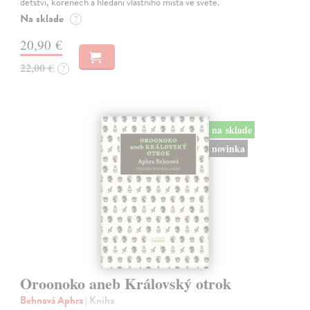
dětství, kořenech a hledání vlastního místa ve světě.
Na sklade
?
20,90 €
22,00 €
?
na sklade
novinka
Oroonoko aneb Královský otrok
Behnová Aphra
| Kniha