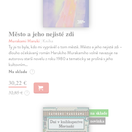
Město a jeho nejisté zdi
Murakami Haruki
| Kniha
Ty jsi to byla, kdo mi vyprávěl o tom městě. Město a jeho nejisté zdi –
dlouho očekávaný román Harukiho Murakamiho volně navazuje na
autorovu starší novelu z roku 1980 a tematicky se prolíná s jeho
kultovním…
Na sklade
?
30,22 €
32,85 €
?
na sklade
novinka