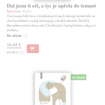
Dal jsem ti oči, a tys je upřela do temnot
Sola Irene
| Kniha
Oceňovaný folk horor z katalánských kopců oslavuje ženské tělo ve
všech podobách a rozbíjí stereotypy o ženské identitě. Stařičká
Bernadeta umírá a ženy rodu Clavellových chystají hostinu, aby ji na
druhém…
Na sklade
?
16,44 €
17,30 €
?
na sklade