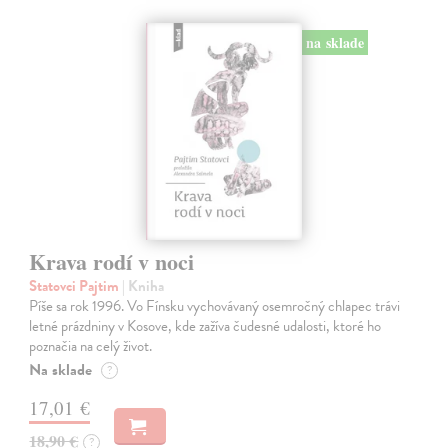
na sklade
Krava rodí v noci
Statovci Pajtim
| Kniha
Píše sa rok 1996. Vo Fínsku vychovávaný osemročný chlapec trávi
letné prázdniny v Kosove, kde zažíva čudesné udalosti, ktoré ho
poznačia na celý život.
Na sklade
?
17,01 €
18,90 €
?