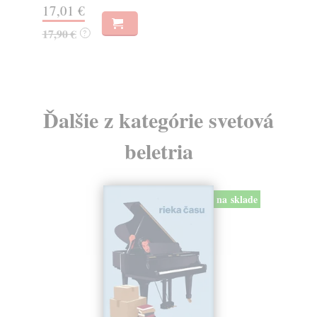
17,01 €
18
17,90 €
19
?
Ďalšie z kategórie svetová
beletria
na sklade