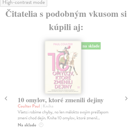
High-contrast mode
Čitatelia s podobným vkusom si
kúpili aj:
na sklade
10 omylov, ktoré zmenili dejiny
P
Coulter Paul
| Kniha
Bor
Všetci robíme chyby, no len málokto svojím prešľapom
Tát
zmení chod dejín. Kniha 10 omylov, ktoré zmenil...
Bor
Na sklade
Na
?