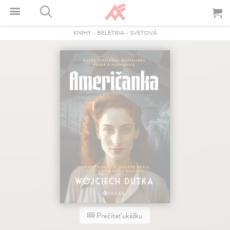
KNIHY
-
BELETRIA
-
SVETOVÁ
Prečítať ukážku