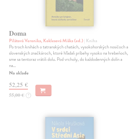
Doma
Pilátová Veronika, Koklesová Miška (ed.)
| Kniha
Po troch knihách o tatranských chatách, vysokohorských nosičoch a
slovenských značkároch, ktoré hľadali príbehy vysoko na hrebeňoch,
sme sa tentoraz vrátili dolu. Pod vrcholy, do každodenných dolín a
na…
Na sklade
52,25 €
55,00 €
?