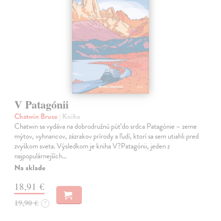
V Patagónii
Chatwin Bruce
| Kniha
Chatwin sa vydáva na dobrodružnú púť do srdca Patagónie – zeme
mýtov, vyhnancov, zázrakov prírody a ľudí, ktorí sa sem utiahli pred
zvyškom sveta. Výsledkom je kniha V?Patagónii, jeden z
najpopulárnejších…
Na sklade
18,91 €
19,90 €
?