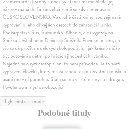
v samém srdci Evropy a dnes by čtenář marně hledal její
název v mapách. Ta kouzelná země se kdysi jmenovala
ČESKOSLOVENSKO. Ve druhé části knihy jsou zajímavá
vyprávění o jeho dřívějších cestách do zahraničí i u nás.
Podkarpatská Rus, Rumunsko, Albánie, ale i výjezdy na
Sněžku, Ještěd nebo Děčínský Sněžník. Povídání o tom, co
vše se dá prožít na dalekých kolopoutích, i jak krásné může
být putování s dětmi po hrázích jihočeských rybníků.
Nejedná se o ryzí cestopis, ani to není průvodce. Je to svěží
vyprávění člověka, který má za sebou těžkou životní zkoušku a
psaní mu v ní pomohlo. Stalo se mu v jistém smyslu i drogou.
Povolenou a mysl osvobozující.
High-contrast mode
Podobné tituly