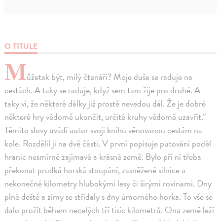
O TITULE
M
ůžetak být, milý čtenáři? Moje duše se raduje na
cestách. A taky se raduje, když sem tam žije pro druhé. A
taky ví, že některé dálky již prostě nevedou dál. Že je dobré
některé hry vědomě ukončit, určité kruhy vědomě uzavřít.“
Těmito slovy uvádí autor svoji knihu věnovanou cestám na
kole. Rozdělil ji na dvě části. V první popisuje putování podél
hranic nesmírně zajímavé a krásné země. Bylo při ní třeba
překonat prudká horská stoupání, zasněžené silnice a
nekonečné kilometry hlubokými lesy či širými rovinami. Dny
plné deště a zimy se střídaly s dny úmorného horka. To vše se
dalo prožít během necelých tří tisíc kilometrů. Ona země leží