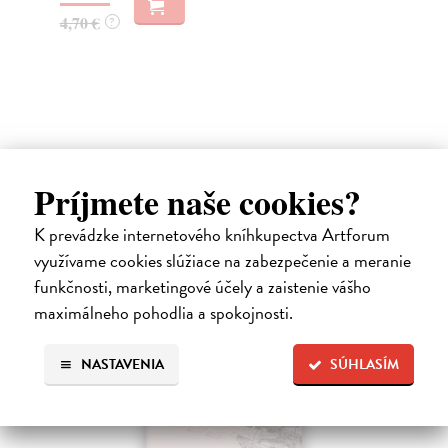
Na sklade
?
13
11,97 €
14
12,60 €
?
Ďalšie z kategórie cestopisy
Príjmete naše cookies?
K prevádzke internetového kníhkupectva Artforum
využívame cookies slúžiace na zabezpečenie a meranie
na sklade
funkčnosti, marketingové účely a zaistenie vášho
novinka
maximálneho pohodlia a spokojnosti.
NASTAVENIA
SÚHLASÍM