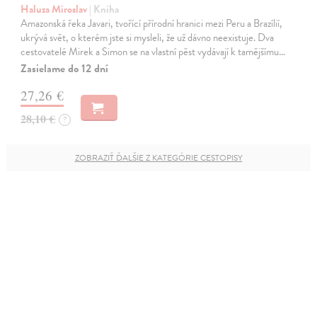
Haluza Miroslav
| Kniha
Amazonská řeka Javari, tvořící přírodní hranici mezi Peru a Brazílií,
ukrývá svět, o kterém jste si mysleli, že už dávno neexistuje. Dva
cestovatelé Mirek a Simon se na vlastní pěst vydávají k tamějšímu…
Zasielame do 12 dní
27,26 €
28,10 €
?
ZOBRAZIŤ ĎALŠIE Z KATEGÓRIE CESTOPISY