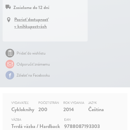
Zasielame do 12 dní
Pozrieť dostupnosť
v kníhkupectvách
Pridať do wishlistu
Odporučiť známemu
Zdielať na Facebooku
VYDAVATEĽ
POČET STRÁN
ROK VYDANIA
JAZYK
Cykloknihy
200
2014
Čeština
VÄZBA
EAN
Tvrdá väzba / Hardback
9788087193303