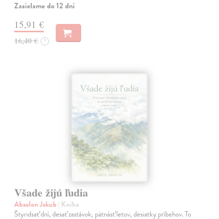
Zasielame do 12 dní
15,91 €
16,40 €
?
Všade žijú ľudia
Absolon Jakub
| Kniha
Štyridsať dní, desať zastávok, pätnásť letov, desiatky príbehov. To