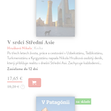
V srdci Střední Asie
Hrušková Nikola
| Kniha
Po třech letech života, práce a cestování v Uzbekistánu, Tádžikistánu,
Turkmenistánu a Kyrgyzstánu napsala Nikola Hrušková osobitý deník,
který přibližuje realitu v dnešní Střední Asii. Zachycuje každodenní…
Zasielame do 12 dní
17,65 €
18,20 €
?
na sklade