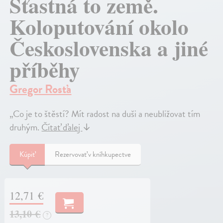
Šťastná to země.
Koloputování okolo
Československa a jiné
příběhy
Gregor Rosťa
„Co je to štěstí? Mít radost na duši a neubližovat tím
druhým.
Čítať ďalej
↓
Kúpiť
Rezervovať v kníhkupectve
12,71 €
13,10 €
?