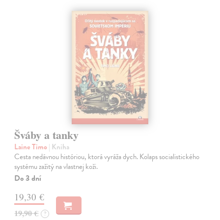
Šváby a tanky
Laine Timo
| Kniha
Cesta nedávnou históriou, ktorá vyráža dych. Kolaps socialistického
systému zažitý na vlastnej koži.
Do 3 dní
19,30 €
19,90 €
?