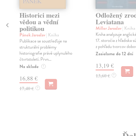
Historici mezi
Odložený zro
vědou a vědní
Leviatana
politikou
Miller Jaroslav
| Kniha
u
Kniha analyzuje anglick
Pánek Jaroslav
| Kniha
17. storočia z hľadiska s
Publikace se soustřeďuje na
z pohľadu tvorcov dobove
strukturální problémy
historiografie právě uplynulého
Zasielame do 12 dní
čtvrtstoletí. Prvn...
13,19 €
Na sklade
?
13,60 €
?
16,88 €
17,40 €
?
Ďal