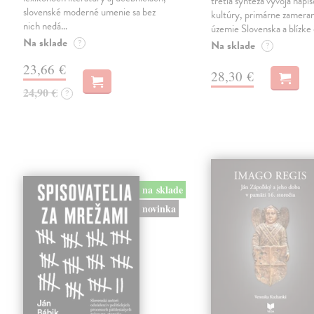
tretia syntéza vývoja nápis
slovenské moderné umenie sa bez
kultúry, primárne zamera
nich nedá…
územie Slovenska a blízke 
Na sklade
?
Na sklade
?
23,66 €
28,30 €
24,90 €
?
na sklade
novinka