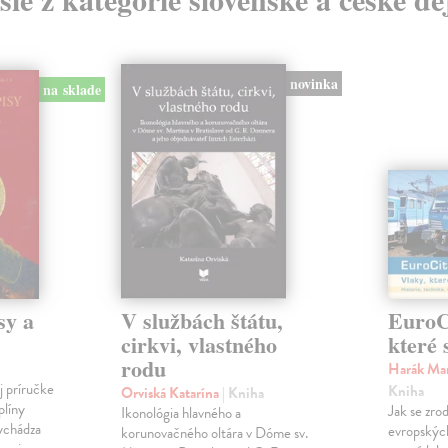
novinka
na sklade
sy a
V službách štátu,
EuroCi
cirkvi, vlastného
které 
rodu
Harák Mar
j príručke
Kniha
Orviská Katarína
| Kniha
plíny
Jak se zrod
Ikonológia hlavného a
vychádza
evropských 
korunovačného oltára v Dóme sv.