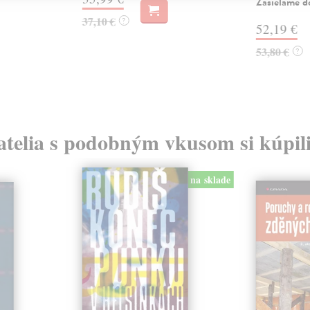
Zasielame d
37,10 €
?
52,19 €
53,80 €
?
atelia s podobným vkusom si kúpili
na sklade