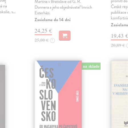
ovej
promítl do
Martina v Bratislave od G. R.
ná na
České repu
Donnera a jeho objednávateľ Imrich
okolie, s…
publikace o
Esterházi.
komfortní
Zasielame do 14 dní
Zasielam
24,25 €
19,43 
25,00 €
?
20,89 €
na sklade