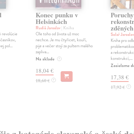
d
Konec punku v
Poruchy
Helsinkách
rekonst
zděných
Rudiš Jaroslav
| Kniha
é revolúcie
Ole toho od života už moc
Solař Jarosla
účasníkov,
nechce. Je mu čtyřicet, kouří,
Kniha pro odb
j pol...
pije a večer stojí za pultem malého
problematiko
zapliva...
a rekonstrukc
konstrukcí,...
Na sklade
?
Zasielame d
18,04 €
17,38 €
18,60 €
?
17,92 €
?
šie z kategórie slovenské a české de