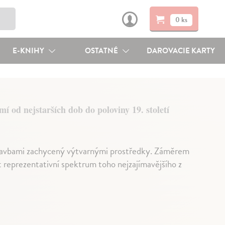
0 ks
E-KNIHY
OSTATNÉ
DAROVACIE KARTY
í od nejstarších dob do poloviny 19. století
 stavbami zachycený výtvarnými prostředky. Záměrem
st reprezentativní spektrum toho nejzajímavějšího z