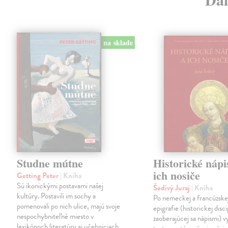
na sklade
Studne mútne
Historické nápi
ich nosiče
Getting Peter
| Kniha
Sú ikonickými postavami našej
Šedivý Juraj
| Kniha
kultúry. Postavili im sochy a
Po nemeckej a francúzske
pomenovali po nich ulice, majú svoje
epigrafie (historickej disci
nespochybniteľné miesto v
zaoberajúcej sa nápismi) 
lexikónoch literatúry aj učebniciach,