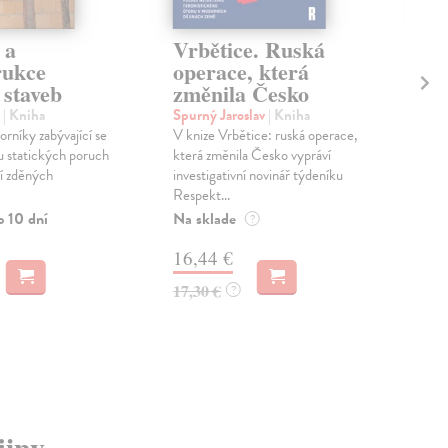
 a
Vrbětice. Ruská
Dí
rukce
operace, která
Se
 staveb
změnila Česko
Seif
Prvý
v
| Kniha
Spurný Jaroslav
| Kniha
súst
orníky zabývající se
V knize Vrbětice: ruská operace,
publ
u statických poruch
která změnila Česko vypráví
prvý
í zděných
investigativní novinář týdeníku
Respekt...
Zas
o 10 dní
Na sklade
?
22
16,44 €
23,
17,30 €
?
jiny