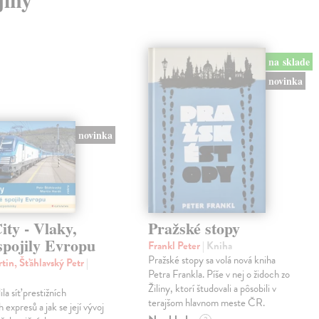
na sklade
novinka
novinka
ty - Vlaky,
Pražské stopy
spojily Evropu
Frankl Peter
| Kniha
Pražské stopy sa volá nová kniha
tin, Šťáhlavský Petr
|
Petra Frankla. Píše v nej o židoch zo
Žiliny, ktorí študovali a pôsobili v
ila síť prestižních
terajšom hlavnom meste ČR.
expresů a jak se její vývoj