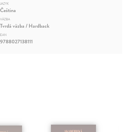
JAZYK
Čeština
VÄZBA
Tvrdá väzba / Hardback
EAN
9788027138111