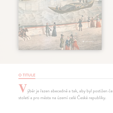
O TITULE
V
ýběr je řazen abecedně a tak, aby byl postižen ča
století a pro města na území celé České republiky.