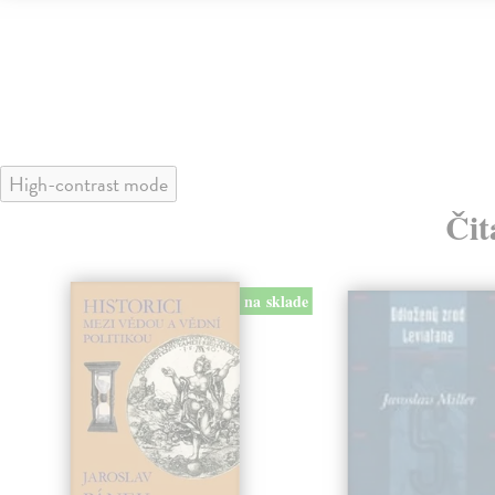
High-contrast mode
Čit
na sklade