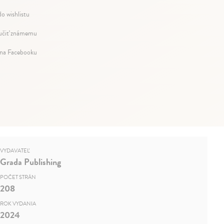
do wishlistu
čiť známemu
 na Facebooku
VYDAVATEĽ
Grada Publishing
POČET STRÁN
208
ROK VYDANIA
2024