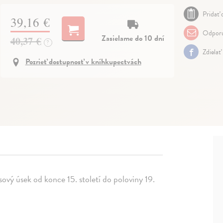
Pridať 
39,16 €
Odporu
Zasielame do 10 dní
40,37 €
?
Zdielať
Pozrieť dostupnosť v kníhkupectvách
sový úsek od konce 15. století do poloviny 19.