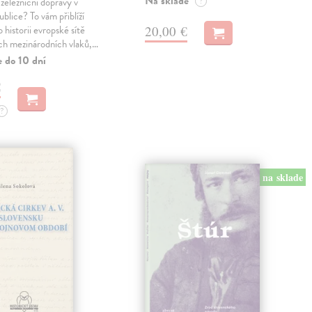
Na sklade
 železniční dopravy v
?
blice? To vám přiblíží
20,00 €
 historii evropské sítě
ch mezinárodních vlaků,…
e do 10 dní
€
?
na sklade