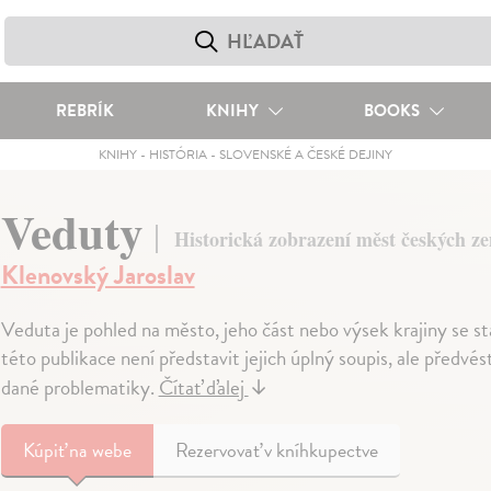
REBRÍK
KNIHY
BOOKS
KNIHY
-
HISTÓRIA
-
SLOVENSKÉ A ČESKÉ DEJINY
Veduty
Historická zobrazení měst českých zem
Klenovský Jaroslav
Veduta je pohled na město, jeho část nebo výsek krajiny se
této publikace není představit jejich úplný soupis, ale předvé
dané problematiky.
Čítať ďalej
↓
Kúpiť
na webe
Rezervovať v kníhkupectve