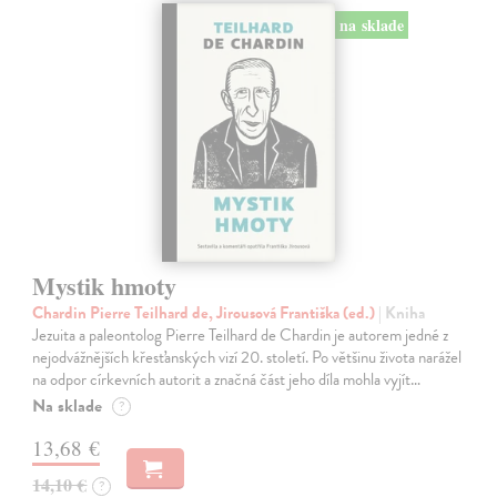
na sklade
Mystik hmoty
Chardin Pierre Teilhard de, Jirousová Františka (ed.)
| Kniha
Jezuita a paleontolog Pierre Teilhard de Chardin je autorem jedné z
nejodvážnějších křesťanských vizí 20. století. Po většinu života narážel
na odpor církevních autorit a značná část jeho díla mohla vyjít…
Na sklade
?
13,68 €
14,10 €
?