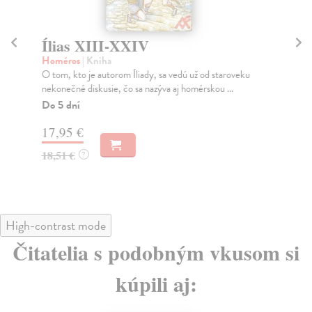
Ílias XIII-XXIV
Bl
Homéros
| Kniha
Ma
O tom, kto je autorom Íliady, sa vedú už od staroveku
Žij
nekonečné diskusie, čo sa nazýva aj homérskou ...
pro
Do 5 dní
Na
17,95 €
15
18,51 €
15
?
High-contrast mode
Čitatelia s podobným vkusom si
kúpili aj: