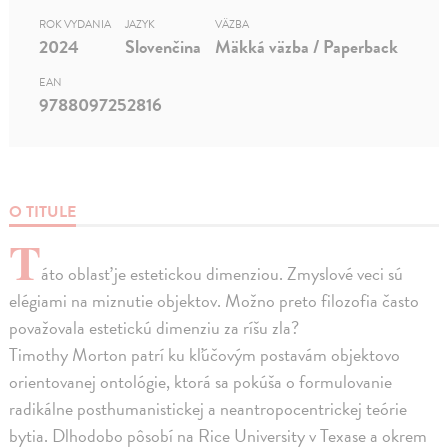
ROK VYDANIA
JAZYK
VÄZBA
2024
Slovenčina
Mäkká väzba / Paperback
EAN
9788097252816
O TITULE
T
áto oblasť je estetickou dimenziou. Zmyslové veci sú
elégiami na miznutie objektov. Možno preto filozofia často
považovala estetickú dimenziu za ríšu zla?
Timothy Morton patrí ku kľúčovým postavám objektovo
orientovanej ontológie, ktorá sa pokúša o formulovanie
radikálne posthumanistickej a neantropocentrickej teórie
bytia. Dlhodobo pôsobí na Rice University v Texase a okrem