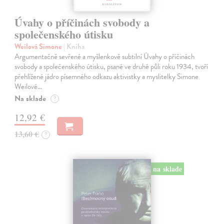
Úvahy o příčinách svobody a
společenského útisku
Weilová Simone
| Kniha
Argumentačně sevřené a myšlenkově subtilní Úvahy o příčinách
svobody a společenského útisku, psané ve druhé půli roku 1934, tvoří
přehlížené jádro písemného odkazu aktivistky a myslitelky Simone
Weilové…
Na sklade
?
12,92 €
13,60 €
?
na sklade