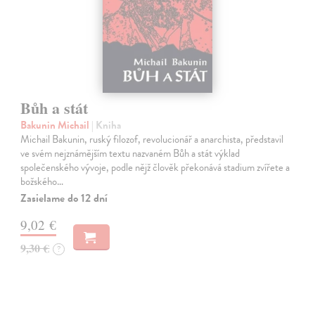
Bůh a stát
Bakunin Michail
| Kniha
Michail Bakunin, ruský filozof, revolucionář a anarchista, představil
ve svém nejznámějším textu nazvaném Bůh a stát výklad
společenského vývoje, podle nějž člověk překonává stadium zvířete a
božského…
Zasielame do 12 dní
9,02 €
9,30 €
?