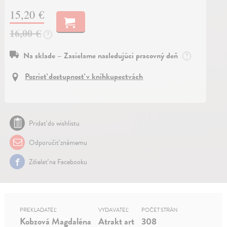
15,20 €
16,00 €
?
Na sklade – Zasielame nasledujúci pracovný deň
?
Pozrieť dostupnosť v kníhkupectvách
Pridať do wishlistu
Odporučiť známemu
Zdielať na Facebooku
PREKLADATEĽ
VYDAVATEĽ
POČET STRÁN
Kobzová Magdaléna
Atrakt art
308