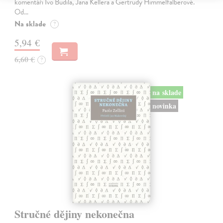
komentáři Ivo Budila, Jana Kellera a Gertrudy Himmelfalberové.
Od…
Na sklade
?
5,94 €
6,60 €
?
na sklade
novinka
Stručné dějiny nekonečna