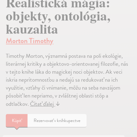
Realistická mágia:
objekty, ontológia,
kauzalita
Morton Timothy
Timothy Morton, významná postava na poli ekológie,
literárnej kritiky a objektovo-orientovanej filozofie, nás
v tejto knihe láka do magickej noci objektov. Ak veci
iskria neprítomnosťou a nedajú sa redukovať na ich
využitie, vzťahy či vnímanie, môžu na seba navzájom
pôsobiť len nepriamo, v zvláštnej oblasti stôp a
odtlačkov.
Čítať ďalej
↓
Kúpiť
Rezervovať v kníhkupectve