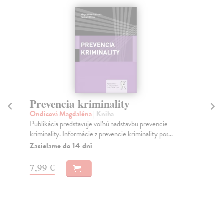
Prevencia kriminality
O
Ondicová Magdaléna
| Kniha
Sn
Publikácia predstavuje voľnú nadstavbu prevencie
Od 
kriminality. Informácie z prevencie kriminality pos...
pri
Zasielame do 14 dní
Na
18
7,99 €
19