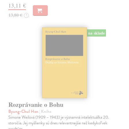
13,11 €
13,80 €
?
na sklade
Rozprávanie o Bohu
Byung-Chul Han
| Kniha
Simone Weilová (1909 – 1943) je významná intelektuálka 20.
storočia. Jej myšlienky sú dnes relevantnejšie než kedykoľvek
predtým.