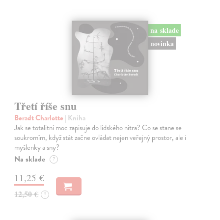
na sklade
novinka
Třetí říše snu
Beradt Charlotte
| Kniha
Jak se totalitní moc zapisuje do lidského nitra? Co se stane se
soukromím, když stát začne ovládat nejen veřejný prostor, ale i
myšlenky a sny?
Na sklade
?
11,25 €
12,50 €
?