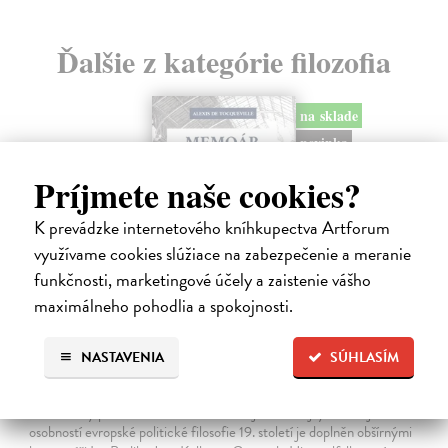
Ďalšie z kategórie filozofia
na sklade
novinka
Príjmete naše cookies?
K prevádzke internetového kníhkupectva Artforum
využívame cookies slúžiace na zabezpečenie a meranie
funkčnosti, marketingové účely a zaistenie vášho
maximálneho pohodlia a spokojnosti.
NASTAVENIA
SÚHLASÍM
Memoár o chudobě
Tocqueville Alexis de
| Kniha
První český překlad méně známého díla jedné z nejvýznamnějších
osobností evropské politické filosofie 19. století je doplněn obšírnými