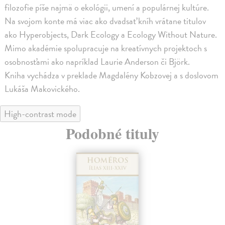
filozofie píše najmä o ekológii, umení a populárnej kultúre.
Na svojom konte má viac ako dvadsať kníh vrátane titulov
ako Hyperobjects, Dark Ecology a Ecology Without Nature.
Mimo akadémie spolupracuje na kreatívnych projektoch s
osobnosťami ako napríklad Laurie Anderson či Björk.
Kniha vychádza v preklade Magdalény Kobzovej a s doslovom
Lukáša Makovického.
High-contrast mode
Podobné tituly