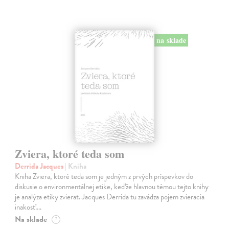
na sklade
Zviera, ktoré teda som
Derrida Jacques
| Kniha
Kniha Zviera, ktoré teda som je jedným z prvých príspevkov do
diskusie o environmentálnej etike, keďže hlavnou témou tejto knihy
je analýza etiky zvierat. Jacques Derrida tu zavádza pojem zvieracia
inakosť.…
Na sklade
?