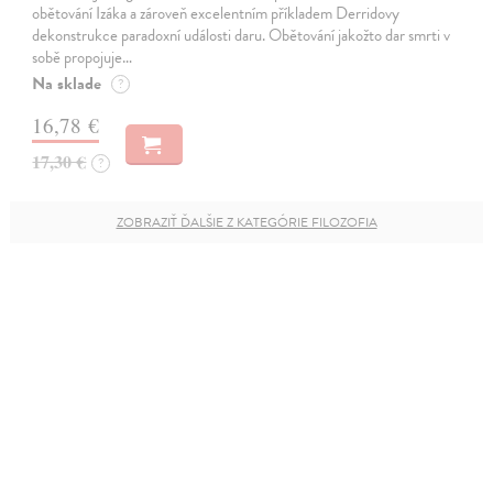
obětování Izáka a zároveň excelentním příkladem Derridovy
dekonstrukce paradoxní události daru. Obětování jakožto dar smrti v
sobě propojuje…
Na sklade
?
16,78 €
17,30 €
?
ZOBRAZIŤ ĎALŠIE Z KATEGÓRIE FILOZOFIA