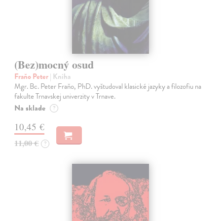
(Bez)mocný osud
Fraňo Peter
| Kniha
Mgr. Bc. Peter Fraňo, PhD. vyštudoval klasické jazyky a filozofiu na
fakulte Trnavskej univerzity v Trnave.
Na sklade
?
10,45 €
11,00 €
?