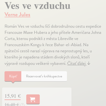
Ves ve vzduchu
Verne Jules
Román Ves ve vzduchu líčí dobrodružnou cestu expedice
Francouze Maxe Hubera a jeho přítele Američana Johna
Corta, kterou podnikli z města Libreville ve
Francouzském Kongu k řece Bahar-el-Abiad. Na
zpáteční cestě narazí výprava na neprostupný les, u
kterého je napadena stádem divokých slonů, kteří
výpravě rozdupou veškeré vybavení.
Čítať ďalej
↓
Kúpiť
Rezervovať v kníhkupectve
15,91 €
16,40 €
?