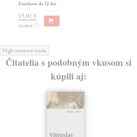
Zasielame do 12 dní
21
15,91 €
21
16,40 €
?
High-contrast mode
Čitatelia s podobným vkusom si
kúpili aj: