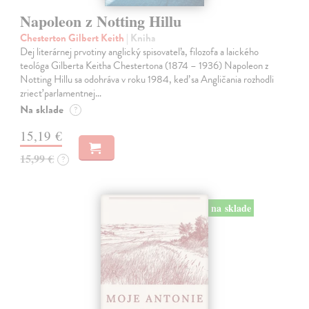
Napoleon z Notting Hillu
Chesterton Gilbert Keith
| Kniha
Dej literárnej prvotiny anglický spisovateľa, filozofa a laického
teológa Gilberta Keitha Chestertona (1874 – 1936) Napoleon z
Notting Hillu sa odohráva v roku 1984, keď sa Angličania rozhodli
zriecť parlamentnej…
Na sklade
?
15,19 €
15,99 €
?
na sklade