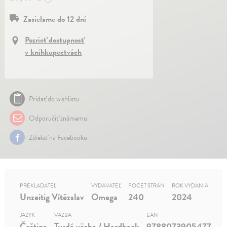
Zasielame do 12 dní
Pozrieť dostupnosť
v kníhkupectvách
Pridať do wishlistu
Odporučiť známemu
Zdielať na Facebooku
PREKLADATEĽ
VYDAVATEĽ
POČET STRÁN
ROK VYDANIA
Unzeitig Vítězslav
Omega
240
2024
JAZYK
VÄZBA
EAN
Čeština
Tvrdá väzba / Hardback
9788073905477