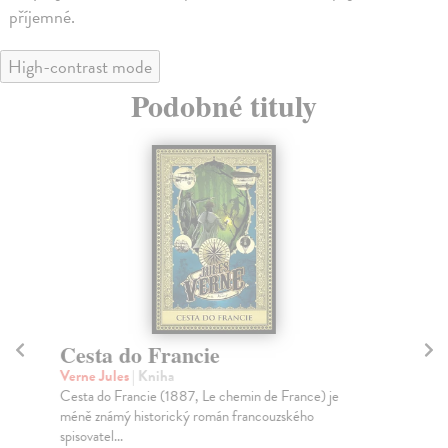
příjemné.
High-contrast mode
Podobné tituly
Cesta do Francie
D
Verne Jules
| Kniha
Ve
Cesta do Francie (1887, Le chemin de France) je
Kap
méně známý historický román francouzského
Ant
spisovatel...
Za