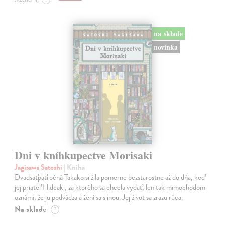
na sklade
novinka
Dni v kníhkupectve Morisaki
Jagisawa Satoshi
| Kniha
Dvadsaťpäťročná Takako si žila pomerne bezstarostne až do dňa, keď
jej priateľ Hideaki, za ktorého sa chcela vydať, len tak mimochodom
oznámi, že ju podvádza a žení sa s inou. Jej život sa zrazu rúca.
Na sklade
?