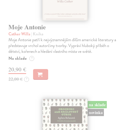
Moje Antonie
Cather Willa
| Kniha
Moje Antonie patří k nejvýznamnějším dílům americké literatury a
představuje vrchol autorčiny tvorby. Vypráví hluboký příběh o
dětství, kořenech a hledání vlastního místa ve světě.
Na sklade
?
20,90 €
22,00 €
?
na sklade
novinka