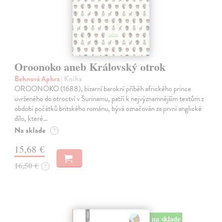
Oroonoko aneb Královský otrok
Behnová Aphra
| Kniha
OROONOKO (1688), bizarní barokní příběh afrického prince
uvrženého do otroctví v Surinamu, patří k nejvýznamnějším textům z
období počátků britského románu, bývá označován za první anglické
dílo, které…
Na sklade
?
15,68 €
16,50 €
?
na sklade