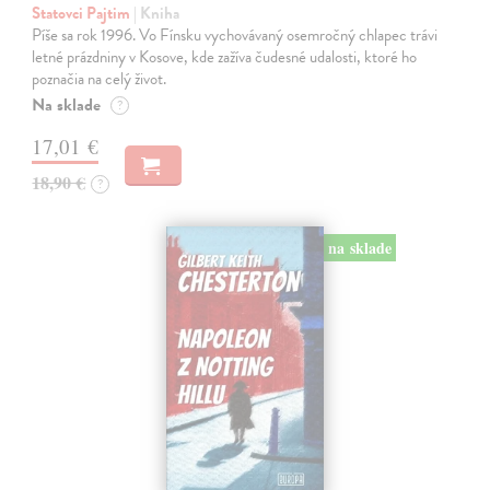
Statovci Pajtim
| Kniha
Píše sa rok 1996. Vo Fínsku vychovávaný osemročný chlapec trávi
letné prázdniny v Kosove, kde zažíva čudesné udalosti, ktoré ho
poznačia na celý život.
Na sklade
?
17,01 €
18,90 €
?
na sklade