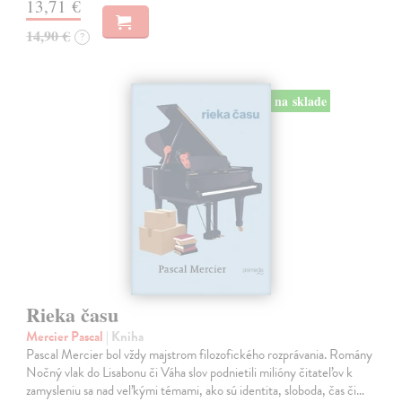
13,71 €
14,90 €
?
na sklade
Rieka času
Mercier Pascal
| Kniha
Pascal Mercier bol vždy majstrom filozofického rozprávania. Romány
Nočný vlak do Lisabonu či Váha slov podnietili milióny čitateľov k
zamysleniu sa nad veľkými témami, ako sú identita, sloboda, čas či…