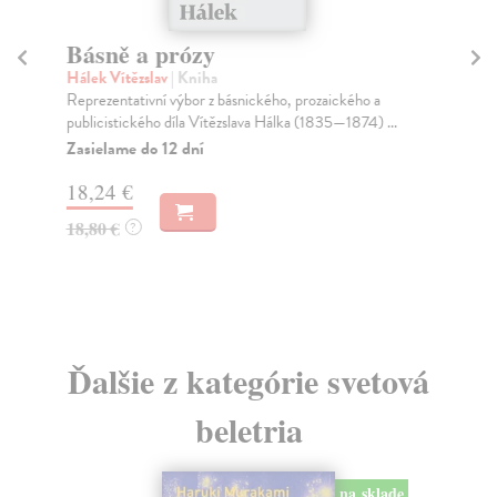
Básně a prózy
Ví
p
Hálek Vítězslav
| Kniha
Reprezentativní výbor z básnického, prozaického a
Pit
publicistického díla Vítězslava Hálka (1835—1874) ...
Kri
prv
Zasielame do 12 dní
Na
18,24 €
12
18,80 €
?
13
Ďalšie z kategórie svetová
beletria
na sklade