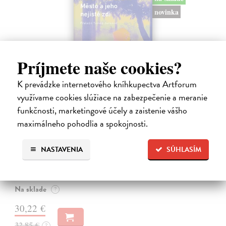
novinka
Príjmete naše cookies?
K prevádzke internetového kníhkupectva Artforum
využívame cookies slúžiace na zabezpečenie a meranie
funkčnosti, marketingové účely a zaistenie vášho
Město a jeho nejisté zdi
maximálneho pohodlia a spokojnosti.
Murakami Haruki
| Kniha
Ty jsi to byla, kdo mi vyprávěl o tom městě. Město a jeho nejisté zdi –
NASTAVENIA
SÚHLASÍM
dlouho očekávaný román Harukiho Murakamiho volně navazuje na
autorovu starší novelu z roku 1980 a tematicky se prolíná s jeho
kultovním…
Na sklade
?
30,22 €
32,85 €
?