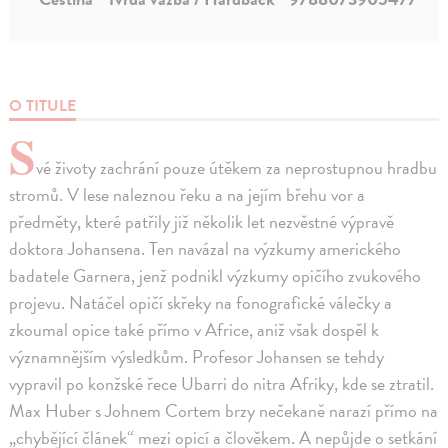
O TITULE
S
vé životy zachrání pouze útěkem za neprostupnou hradbu
stromů. V lese naleznou řeku a na jejím břehu vor a
předměty, které patřily již několik let nezvěstné výpravě
doktora Johansena. Ten navázal na výzkumy amerického
badatele Garnera, jenž podnikl výzkumy opičího zvukového
projevu. Natáčel opičí skřeky na fonografické válečky a
zkoumal opice také přímo v Africe, aniž však dospěl k
významnějším výsledkům. Profesor Johansen se tehdy
vypravil po konžské řece Ubarri do nitra Afriky, kde se ztratil.
Max Huber s Johnem Cortem brzy nečekaně narazí přímo na
„chybějící článek“ mezi opicí a člověkem. A nepůjde o setkání