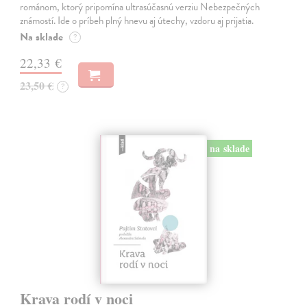
románom, ktorý pripomína ultrasúčasnú verziu Nebezpečných
známostí. Ide o príbeh plný hnevu aj útechy, vzdoru aj prijatia.
Na sklade
?
22,33 €
23,50 €
?
na sklade
Krava rodí v noci