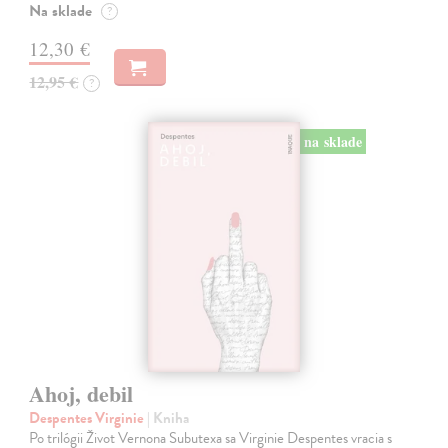
Na sklade
?
12,30 €
12,95 €
?
na sklade
Ahoj, debil
Despentes Virginie
| Kniha
Po trilógii Život Vernona Subutexa sa Virginie Despentes vracia s