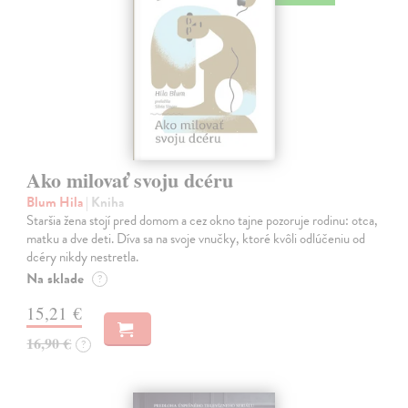
Ako milovať svoju dcéru
Blum Hila
| Kniha
Staršia žena stojí pred domom a cez okno tajne pozoruje rodinu: otca,
matku a dve deti. Díva sa na svoje vnučky, ktoré kvôli odlúčeniu od
dcéry nikdy nestretla.
Na sklade
?
15,21 €
16,90 €
?