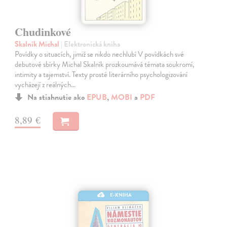
Chudinkové
Skalník Michal
| Elektronická kniha
Povídky o situacích, jimiž se nikdo nechlubí V povídkách své
debutové sbírky Michal Skalník prozkoumává témata soukromí,
intimity a tajemství. Texty prosté literárního psychologizování
vycházejí z reálných…
Na stiahnutie ako
EPUB
,
MOBI
a
PDF
8,89 €
E-KNIHA