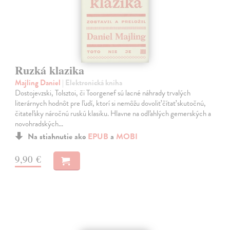
Ruzká klazika
Majling Daniel
| Elektronická kniha
Dostojevzski, Tolsztoi, či Toorgenef sú lacné náhrady trvalých
literárnych hodnôt pre ľudí, ktorí si nemôžu dovoliť čítať skutočnú,
čitateľsky náročnú ruskú klasiku. Hlavne na odľahlých gemerských a
novohradských…
Na stiahnutie ako
EPUB
a
MOBI
9,90 €