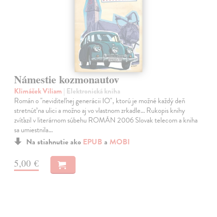
Námestie kozmonautov
Klimáček Viliam
| Elektronická kniha
Román o "neviditeľnej generácii IO", ktorú je možné každý deň
stretnúť na ulici a možno aj vo vlastnom zrkadle... Rukopis knihy
zvíťazil v literárnom súbehu ROMÁN 2006 Slovak telecom a kniha
sa umiestnila…
Na stiahnutie ako
EPUB
a
MOBI
5,00 €