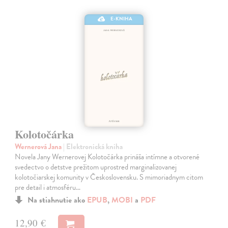
E-KNIHA
Kolotočárka
Wernerová Jana
| Elektronická kniha
Novela Jany Wernerovej Kolotočárka prináša intímne a otvorené
svedectvo o detstve prežitom uprostred marginalizovanej
kolotočiarskej komunity v Československu. S mimoriadnym citom
pre detail i atmosféru…
Na stiahnutie ako
EPUB
,
MOBI
a
PDF
12,90 €