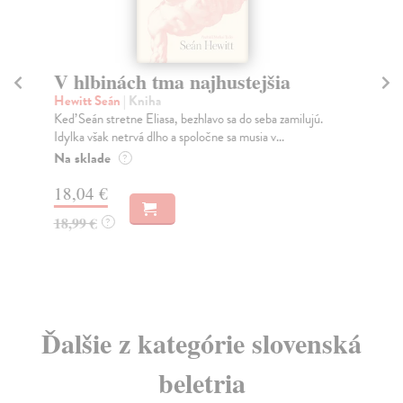
V hlbinách tma najhustejšia
Vš
Hewitt Seán
| Kniha
Al
Keď Seán stretne Eliasa, bezhlavo sa do seba zamilujú.
Aut
Idylka však netrvá dlho a spoločne sa musia v...
a a
Na sklade
Na
?
18,04 €
13
18,99 €
14
?
Ďalšie z kategórie slovenská
beletria