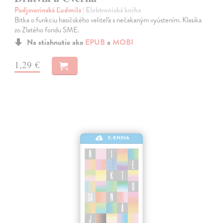
Podjavorinská Ľudmila
| Elektronická kniha
Bitka o funkciu hasičského veliteľa s nečakaným vyústením. Klasika
zo Zlatého fondu SME.
Na stiahnutie ako
EPUB
a
MOBI
1,29 €
E-KNIHA