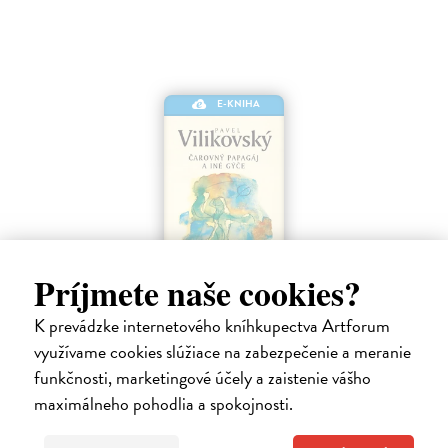
E-KNIHA
Príjmete naše cookies?
K prevádzke internetového kníhkupectva Artforum
Čarovný papagáj a iné gýče
využívame cookies slúžiace na zabezpečenie a meranie
Vilikovský Pavel
| Elektronická kniha
Čarovný papagáj a iné gýče je zbierka ôsmich poviedok. Okrem
funkčnosti, marketingové účely a zaistenie vášho
typických autorových textov sú súčasťou zbierky aj iné zvláštne
maximálneho pohodlia a spokojnosti.
poviedky.
Na stiahnutie ako
EPUB
,
MOBI
a
PDF