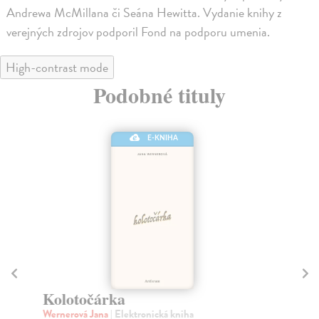
Andrewa McMillana či Seána Hewitta. Vydanie knihy z
verejných zdrojov podporil Fond na podporu umenia.
High-contrast mode
Podobné tituly
E-KNIHA
Kolotočárka
H
Wernerová Jana
| Elektronická kniha
Kl