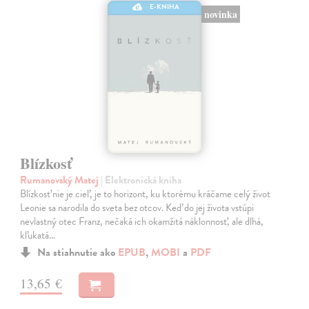
E-KNIHA
novinka
Blízkosť
Rumanovský Matej
| Elektronická kniha
Blízkosť nie je cieľ, je to horizont, ku ktorému kráčame celý život
Leonie sa narodila do sveta bez otcov. Keď do jej života vstúpi
nevlastný otec Franz, nečaká ich okamžitá náklonnosť, ale dlhá,
kľukatá…
Na stiahnutie ako
EPUB
,
MOBI
a
PDF
13,65 €