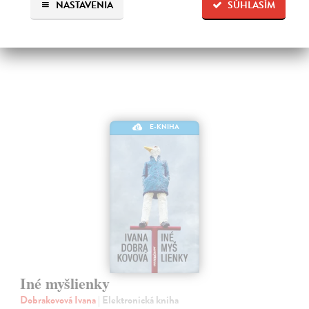
NASTAVENIA
SÚHLASÍM
10,49 €
E-KNIHA
Iné myšlienky
Dobrakovová Ivana
| Elektronická kniha