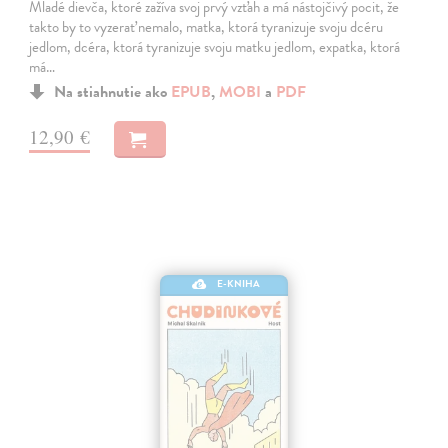
Mladé dievča, ktoré zažíva svoj prvý vzťah a má nástojčivý pocit, že
takto by to vyzerať nemalo, matka, ktorá tyranizuje svoju dcéru
jedlom, dcéra, ktorá tyranizuje svoju matku jedlom, expatka, ktorá
má…
Na stiahnutie ako
EPUB
,
MOBI
a
PDF
12,90 €
E-KNIHA