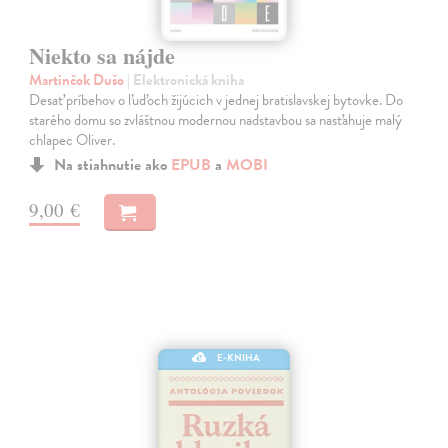
Niekto sa nájde
Martinčok Dušo
| Elektronická kniha
Desať príbehov o ľuďoch žijúcich v jednej bratislavskej bytovke. Do
starého domu so zvláštnou modernou nadstavbou sa nasťahuje malý
chlapec Oliver.
Na stiahnutie ako
EPUB
a
MOBI
9,00 €
E-KNIHA