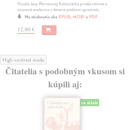
Novela Jany Wernerovej Kolotočárka prináša intímne a
Koh
otvorené svedectvo o detstve prežitom uprostred...
Tis
Na stiahnutie ako
EPUB
,
MOBI
a
PDF
12,90 €
12
High-contrast mode
Čitatelia s podobným vkusom si
kúpili aj:
na sklade