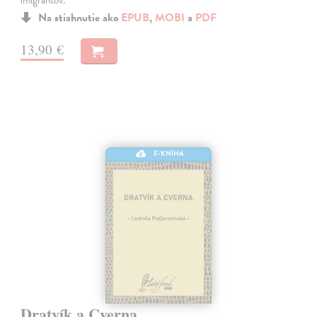
Na stiahnutie ako
EPUB
,
MOBI
a
PDF
13,90 €
E-KNIHA
Dratvík a Cverna