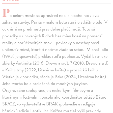
P
o celom meste sa uprostred noci z ničoho nič zjavia
záhadné stavby. Pár sa v malom byte stará o zvláštne telo. V
cukrárni na predmestí pravidelne plačú muži. Toto sú
poviedky o unavených ľuďoch bez mien kdesi na pomedzí
reality a horúčkovitých snov – poviedky o neschopnosti
uniknúť z miest, ktoré si nosíme všade so sebou. Michal Tallo
(1993) je spisovateľ, prekladateľ a publicista. Vydal básnické
zbierky Antimita (2016, Drewo a srd), ? (2018, Drewo a srd)
a Kniha tmy (2022, Literárna bašta) a prozaickú knihu
Všetko je v poriadku, všade je láska (2024, Literárna bašta).
Jeho tvorba bola preložená do mnohých jazykov.
Organizačne spolupracuje s niekoľkými filmovými a
literárnymi festivalmi, pôsobí ako koordinátor súťaže Básne
SK/CZ, vo vydavateľstve BRAK spoluvedie a rediguje
básnickú edíciu Lentikular. Knižne mu tiež vyšli preklady