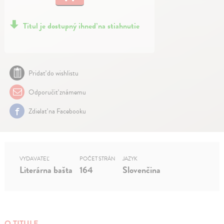
Titul je dostupný ihneď na stiahnutie
Pridať do wishlistu
Odporučiť známemu
Zdielať na Facebooku
VYDAVATEĽ
POČET STRÁN
JAZYK
Literárna bašta
164
Slovenčina
O TITULE