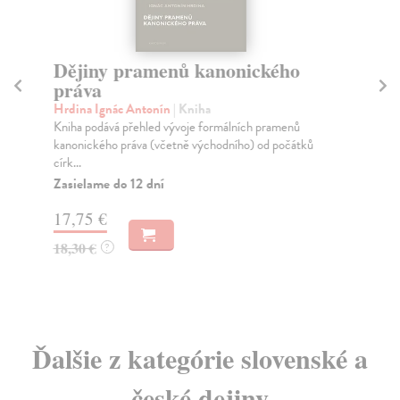
Dějiny pramenů kanonického
P
práva
Št
Rom
Hrdina Ignác Antonín
| Kniha
193
Kniha podává přehled vývoje formálních pramenů
kro
kanonického práva (včetně východního) od počátků
círk...
Za
Zasielame do 12 dní
14
17,75 €
15
18,30 €
?
Ďalšie z kategórie slovenské a
české dejiny