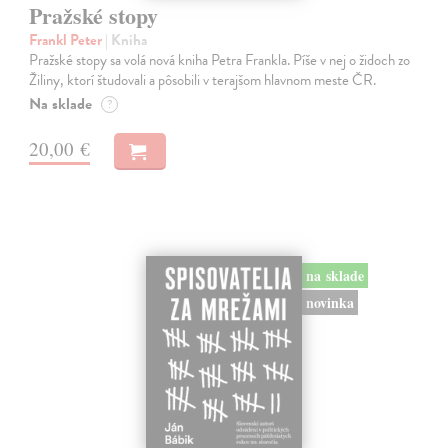
Pražské stopy
Frankl Peter
| Kniha
Pražské stopy sa volá nová kniha Petra Frankla. Píše v nej o židoch zo
Žiliny, ktorí študovali a pôsobili v terajšom hlavnom meste ČR.
Na sklade
?
20,00 €
na sklade
novinka