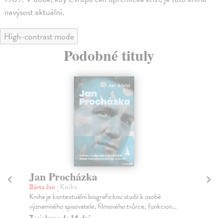
navýsost aktuální.
High-contrast mode
Podobné tituly
Jan Procházka
Hi
n
Bárta Jan
| Kniha
Kniha je kontextuální biografickou studií k osobě
Pán
významného spisovatele, filmového tvůrce, funkcion...
His
roz
Zasielame do 14 dní