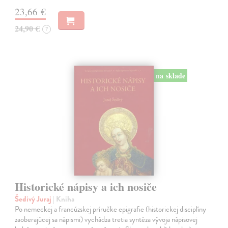
23,66 €
24,90 €
?
na sklade
Historické nápisy a ich nosiče
Šedivý Juraj
| Kniha
Po nemeckej a francúzskej príručke epigrafie (historickej disciplíny
zaoberajúcej sa nápismi) vychádza tretia syntéza vývoja nápisovej