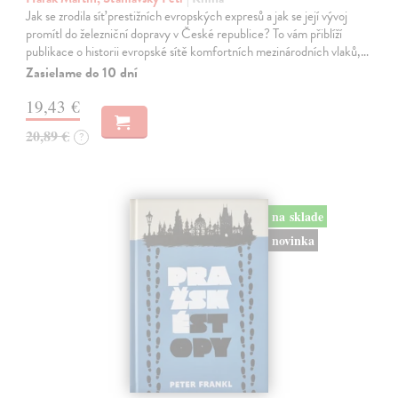
Jak se zrodila síť prestižních evropských expresů a jak se její vývoj
promítl do železniční dopravy v České republice? To vám přiblíží
publikace o historii evropské sítě komfortních mezinárodních vlaků,…
Zasielame do 10 dní
19,43 €
20,89 €
?
na sklade
novinka