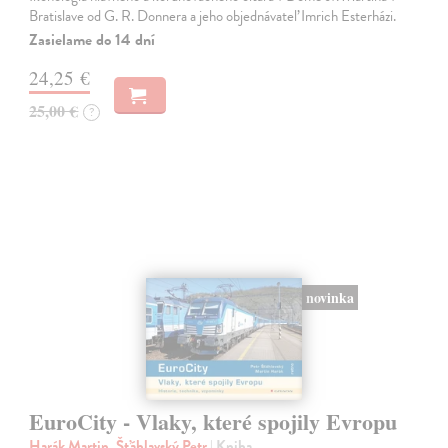
Bratislave od G. R. Donnera a jeho objednávateľ Imrich Esterházi.
Zasielame do 14 dní
24,25 €
25,00 €
?
novinka
EuroCity - Vlaky, které spojily Evropu
Harák Martin, Šťáhlavský Petr
| Kniha