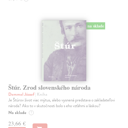
na sklade
Štúr. Zrod slovenského národa
Demmel József
| Kniha
Je Štúrov život viac mýtus, alebo vysnená predstava o zakladateľovi
národa? Ako to v skutočnosti bolo s eho vzťahmi a láskou?
Na sklade
?
23,66 €