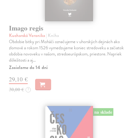
Imago regis
Kucharská Veronika
| Kniha
Obdobie bitky pri Moháči označujeme v uhorských dejinách ako
zlomové a rokom 1526 vymedzujeme koniec stredoveku a začiatok
obdobia novoveku v našom, stredoeurópskom, priestore. Napriek
dôležitosti a aj…
Zasielame do 14 dní
29,10 €
30,00 €
?
na sklade