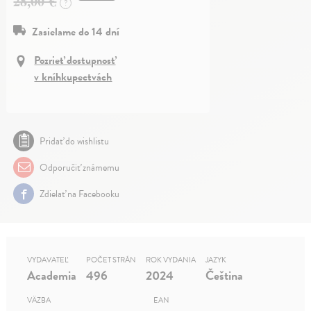
28,00 €
?
Zasielame do 14 dní
Pozrieť dostupnosť
v kníhkupectvách
Pridať do wishlistu
Odporučiť známemu
Zdielať na Facebooku
VYDAVATEĽ
POČET STRÁN
ROK VYDANIA
JAZYK
Academia
496
2024
Čeština
VÄZBA
EAN