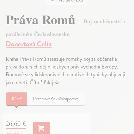
Prečítať ukážku
Práva Romů
Boj za občanství v
poválečném Československu
Donertová Celia
Kniha Práva Romů zasazuje romský boj za občanská
práva do širších dějin lidských práv východní Evropy.
Romové se v lidskoprávních narativech typicky objevují
jako oběti.
Čítať ďalej
↓
Kúpiť
Rezervovať v kníhkupectve
26,60 €