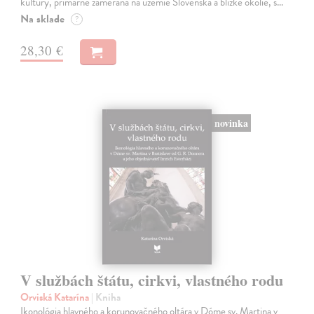
kultúry, primárne zameraná na územie Slovenska a blízke okolie, s…
Na sklade
?
28,30 €
novinka
V službách štátu, cirkvi, vlastného rodu
Orviská Katarína
| Kniha
Ikonológia hlavného a korunovačného oltára v Dóme sv. Martina v