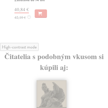
Př..
40,84 €
Za
42,10 €
?
52
54
High-contrast mode
Čitatelia s podobným vkusom si
kúpili aj: