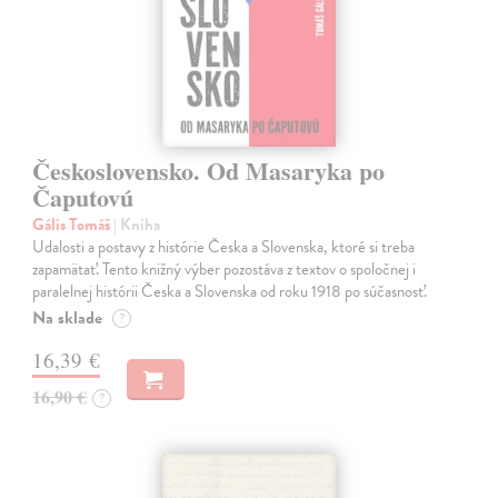
Československo. Od Masaryka po
Čaputovú
Gális Tomáš
| Kniha
Udalosti a postavy z histórie Česka a Slovenska, ktoré si treba
zapamätať. Tento knižný výber pozostáva z textov o spoločnej i
paralelnej histórii Česka a Slovenska od roku 1918 po súčasnosť.
Na sklade
?
16,39 €
16,90 €
?