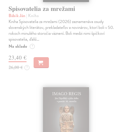
Spisovatelia za mrežami
Bábik Ján
| Kniha
Kniha Spisovatelia za mrežami (2026) zaznamenáva osudy
slovenských literátov, prekladateľov a novinárov, ktorí boli v 50.
rokoch minulého storočia väznení. Boli medzi nimi špičkoví
spisovatelia, ďalší…
Na sklade
?
23,40 €
26,00 €
?