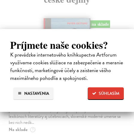
na sklade
Príjmete naše cookies?
K prevádzke internetového kníhkupectva Artforum
využívame cookies slúžiace na zabezpečenie a meranie
funkčnosti, marketingové účely a zaistenie vášho
maximálneho pohodlia a spokojnosti.
Studne mútne
NASTAVENIA
SÚHLASÍM
Getting Peter
| Kniha
Sú ikonickými postavami našej kultúry. Postavili im sochy a
pomenovali po nich ulice, majú svoje nespochybniteľné miesto v
lexikónoch literatúry aj učebniciach, slovenské moderné umenie sa
bez nich nedá…
Na sklade
?