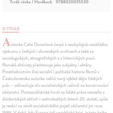
Tvrdá väzba / Hardback
9788020035530
O TITULE
A
utorka Celia Donertová čerpá z neobyčejně rozsáhlého
výzkumu v českých i slovenských archivech a také ze
sociologických, etnografických a z historických prací.
Romské aktivisty představuje jako subjekty i aktéry.
Prostřednictvím živé sociální i politické historie Romů v
Československu autorka nabízí nový výklad dějin lidských
práv – zdůrazňuje vliv socialistických režimů na konstruování
občanství. Postsocialistické hnutí za lidská práva nevzešlo z
disidentských aktivit v sedmdesátých letech 20. století, spíše
je reakcí na zánik socialistického pojetí občanství po roce
1989. V době, kdy Evropa čelí uprchlické krizi, je tato kniha