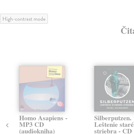
High-contrast mode
Čit
Homo Asapiens -
Silberputzen.
MP3 CD
Leštenie star
(audiokniha)
striebra - CD