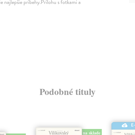
tie najlepšie príbehy.Prílohu s fotkami a
Podobné tituly
E
na sklade