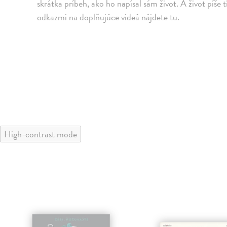
skrátka príbeh, ako ho napísal sám život. A život píše 
odkazmi na doplňujúce videá nájdete tu.
High-contrast mode