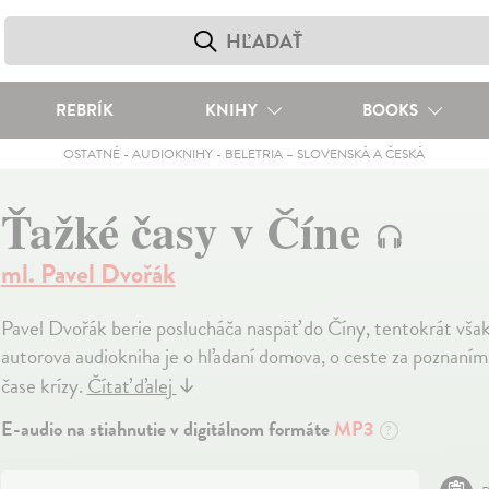
REBRÍK
KNIHY
BOOKS
OSTATNÉ
-
AUDIOKNIHY
-
BELETRIA – SLOVENSKÁ A ČESKÁ
Ťažké časy v Číne
ml. Pavel Dvořák
Pavel Dvořák berie poslucháča naspäť do Číny, tentokrát však 
autorova audiokniha je o hľadaní domova, o ceste za poznaním 
čase krízy.
Čítať ďalej
↓
E-audio na stiahnutie v digitálnom formáte
MP3
?