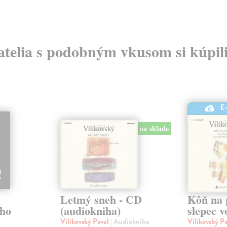
atelia s podobným vkusom si kúpili
E
na sklade
Letmý sneh - CD
Kôň na 
ého
(audiokniha)
slepec 
Vilikovský Pavel
| Audiokniha
Vilikovský P