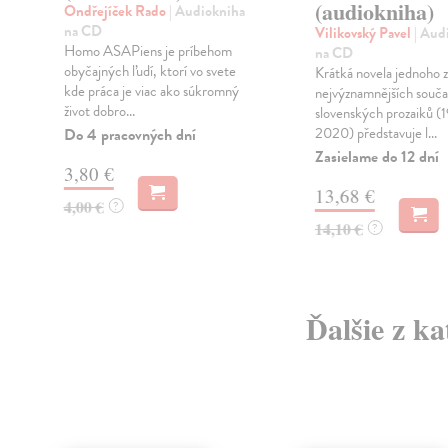
(audiokniha)
Ondřejíček Rado
| Audiokniha
na CD
Vilikovský Pavel
| Aud
Homo ASAPiens je príbehom
na CD
obyčajných ľudí, ktorí vo svete
Krátká novela jednoho z
kde práca je viac ako súkromný
nejvýznamnějších souč
život dobro...
slovenských prozaiků (
2020) představuje l...
Do 4 pracovných dní
Zasielame do 12 dní
3,80 €
13,68 €
4,00 €
?
14,10 €
?
Ďalšie z ka