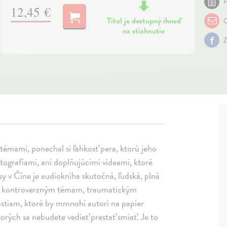
P
12,45 €
Titul je dostupný ihneď
O
na stiahnutie
Z
 témami, ponechal si ľahkosť pera, ktorú jeho
fotografiami, ani doplňujúcimi videami, ktoré
sy v Číne je audiokniha skutočná, ľudská, plná
 či kontroverzným témam, traumatickým
ostiam, ktoré by mmnohí autori na papier
torých sa nebudete vedieť prestať smiať. Je to