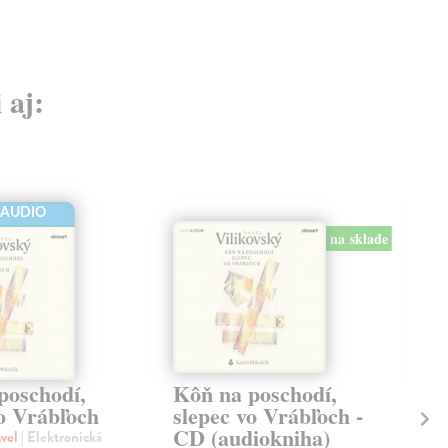
 aj:
-AUDIO
na sklade
poschodí,
Kôň na poschodí,
Si
vo Vrábľoch
slepec vo Vrábľoch -
Le
CD (audiokniha)
st
avel
| Elektronická