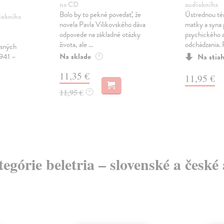
na CD
audiokniha
Bolo by to pekné povedať, že
Ústrednou tém
iokniha
novela Pavla Vilikovského dáva
matky a syna 
odpovede na základné otázky
psychického a
života, ale ...
odchádzania. 
asných
Na sklade
1941 –
Na stia
?
11,35 €
11,95 €
11,95 €
?
tegórie beletria – slovenské a česk