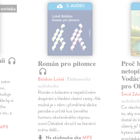
E-AUDIO
novinka
nii
Román pro pitomce
Proč 
netopi
Vodác
Balabán Lukáš
| Elektronická
o svém
pro Of
audiokniha
vi,
Román o bolavém a nepatřičném
studuje
Šmíd Zd
dospívání a hledání vlastní cesty. Ale
la by si
audioknih
možná je v něm i přiměřená dávka
vého
Co všechn
parodie a určitě kus černého
 nic, a
to, aby sv
humoru okořeněného vtipnou
dostal do l
ironií.Odvážně vkročil na literární
úžasný je!
MP3
scénu další…
kytaru neb
Na stiahnutie ako
MP3
procházká