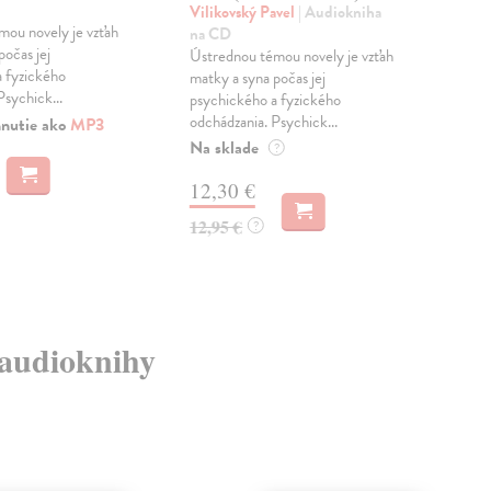
Vilikovský Pavel
| Audiokniha
Vil
ou novely je vzťah
na CD
aud
počas jej
Ústrednou témou novely je vzťah
Krát
 fyzického
matky a syna počas jej
nej
Psychick...
psychického a fyzického
slo
odchádzania. Psychick...
2020
hnutie ako
MP3
Na sklade
?
12,30 €
11
12,95 €
?
é audioknihy