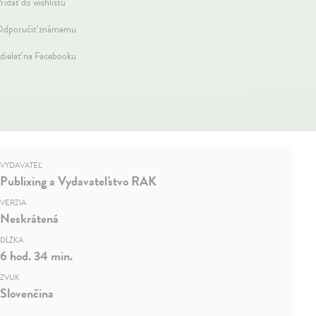
ridať do wishlistu
dporučiť známemu
dielať na Facebooku
VYDAVATEĽ
Publixing a Vydavateľstvo RAK
VERZIA
Neskrátená
DĹŽKA
6 hod. 34 min.
ZVUK
Slovenčina