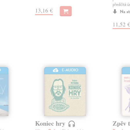
předčítá 
13,16 €
Na st
11,52 
O
E-AUDIO
Koniec hry
Zpěv 