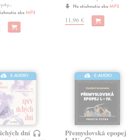
úryvky…
Na stiahnutie ako
MP3
iahnutie ako
MP3
11,96 €
€
E-AUDIO
E-AUDIO
tichých dní
Přemyslovská epopej