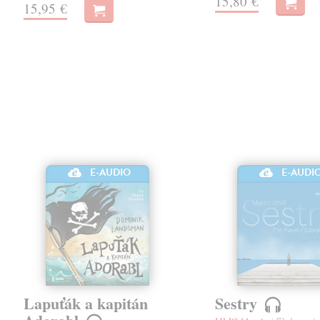
15,80 €
15,95 €
E-AUDIO
E-AUDI
Lapuťák a kapitán
Sestry