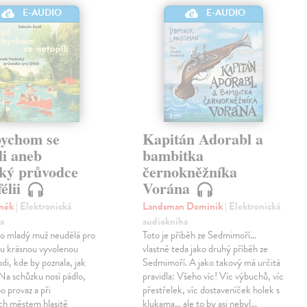
E-AUDIO
E-AUDIO
bychom se
Kapitán Adorabl a
li aneb
bambitka
ký průvodce
černokněžníka
élii
Vorána
eněk
| Elektronická
Landsman Dominik
| Elektronická
a
audiokniha
o mladý muž neudělá pro
Toto je příběh ze Sedmimoří…
ou krásnou vyvolenou
vlastně teda jako druhý příběh ze
odi, kde by poznala, jak
Sedmimoří. A jako takový má určitá
 Na schůzku nosí pádlo,
pravidla: Všeho víc! Víc výbuchů, víc
o provaz a při
přestřelek, víc dostaveníček holek s
ch městem hlasitě
klukama… ale to by asi nebyl…