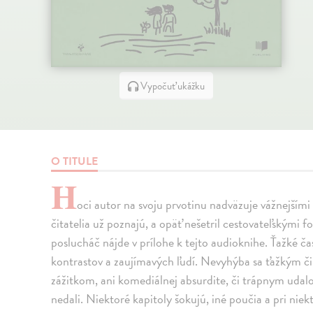
Vypočuť ukážku
O TITULE
H
oci autor na svoju prvotinu nadväzuje vážnejšími
čitatelia už poznajú, a opäť nešetril cestovateľskými 
poslucháč nájde v prílohe k tejto audioknihe. Ťažké ča
kontrastov a zaujímavých ľudí. Nevyhýba sa ťažkým
zážitkom, ani komediálnej absurdite, či trápnym udal
nedali. Niektoré kapitoly šokujú, iné poučia a pri niek