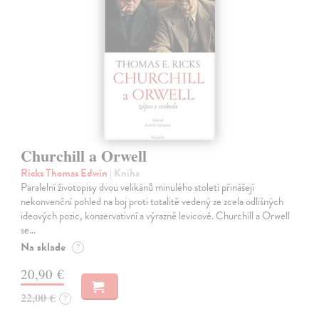
Churchill a Orwell
Ricks Thomas Edwin
| Kniha
Paralelní životopisy dvou velikánů minulého století přinášejí
nekonvenční pohled na boj proti totalitě vedený ze zcela odlišných
ideových pozic, konzervativní a výrazně levicové. Churchill a Orwell
se…
Na sklade
?
20,90 €
22,00 €
?