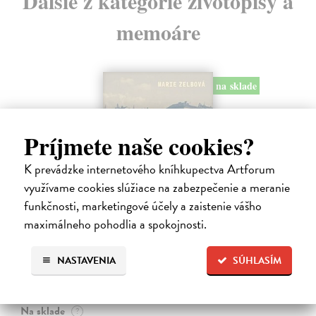
Ďalšie z kategórie životopisy a
memoáre
na sklade
Príjmete naše cookies?
K prevádzke internetového kníhkupectva Artforum
využívame cookies slúžiace na zabezpečenie a meranie
funkčnosti, marketingové účely a zaistenie vášho
maximálneho pohodlia a spokojnosti.
Táňa / Praha 3 / Žižkov
NASTAVENIA
SÚHLASÍM
Zelbová Marie
| Kniha
Nikdy jsme nebyli úplně standardní žižkovská rodina. Vítejte v
mámině bytě 4. kategorie, který byl všem otevřen dokořán.
Na sklade
?