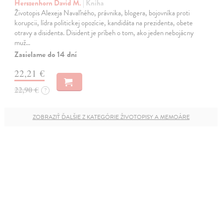
Herszenhorn David M.
| Kniha
Životopis Alexeja Navaľného, právnika, blogera, bojovníka proti
korupcii, lídra politickej opozície, kandidáta na prezidenta, obete
otravy a disidenta. Disident je príbeh o tom, ako jeden nebojácny
muž…
Zasielame do 14 dní
22,21 €
22,90 €
?
ZOBRAZIŤ ĎALŠIE Z KATEGÓRIE ŽIVOTOPISY A MEMOÁRE