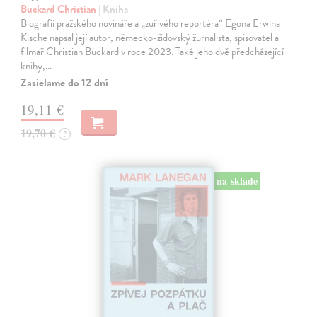
Buckard Christian
| Kniha
Biografii pražského novináře a „zuřivého reportéra“ Egona Erwina
Kische napsal její autor, německo-židovský žurnalista, spisovatel a
filmař Christian Buckard v roce 2023. Také jeho dvě předcházející
knihy,…
Zasielame do 12 dní
19,11 €
19,70 €
?
na sklade