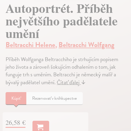
Autoportrét. Příběh
největšího padělatele
umění
Beltracchi Helene
,
Beltracchi Wolfgang
Příběh Wolfganga Beltracchiho je strhujícím popisem
jeho života a zároveň šokujícím odhalením o tom, jak
funguje trh s uměním. Beltracchi je německý malíř a
bývalý padělatel umění.
Čítať ďalej
↓
Kúpiť
Rezervovať v kníhkupectve
26,58 €