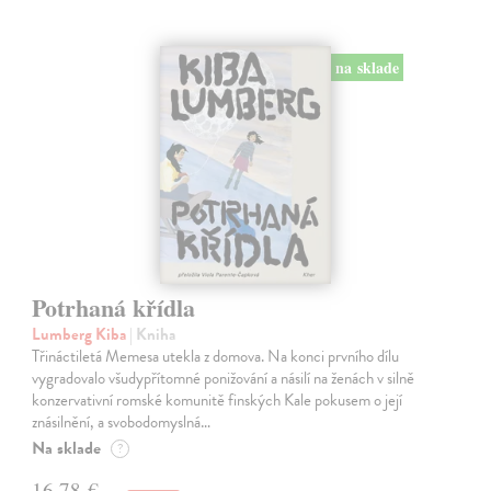
na sklade
Potrhaná křídla
Lumberg Kiba
| Kniha
Třináctiletá Memesa utekla z domova. Na konci prvního dílu
vygradovalo všudypřítomné ponižování a násilí na ženách v silně
konzervativní romské komunitě finských Kale pokusem o její
znásilnění, a svobodomyslná…
Na sklade
?
16,78 €