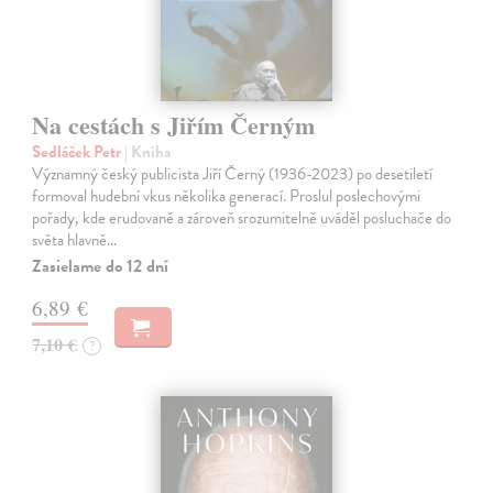
Na cestách s Jiřím Černým
Sedláček Petr
| Kniha
Významný český publicista Jiří Černý (1936-2023) po desetiletí
formoval hudební vkus několika generací. Proslul poslechovými
pořady, kde erudovaně a zároveň srozumitelně uváděl posluchače do
světa hlavně…
Zasielame do 12 dní
6,89 €
7,10 €
?