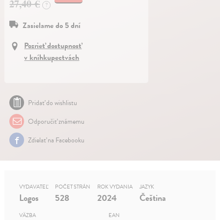
27,40 €
?
Zasielame do 5 dní
Pozrieť dostupnosť
v kníhkupectvách
Pridať do wishlistu
Odporučiť známemu
Zdielať na Facebooku
VYDAVATEĽ
POČET STRÁN
ROK VYDANIA
JAZYK
Logos
528
2024
Čeština
VÄZBA
EAN