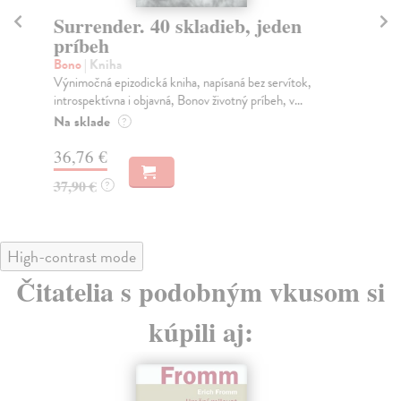
Surrender. 40 skladieb, jeden
S
príbeh
Ma
Ke 
Bono
| Kniha
čes
Výnimočná epizodická kniha, napísaná bez servítok,
introspektívna i objavná, Bonov životný príbeh, v...
Za
Na sklade
?
31
36,76 €
32
37,90 €
?
High-contrast mode
Čitatelia s podobným vkusom si
kúpili aj: