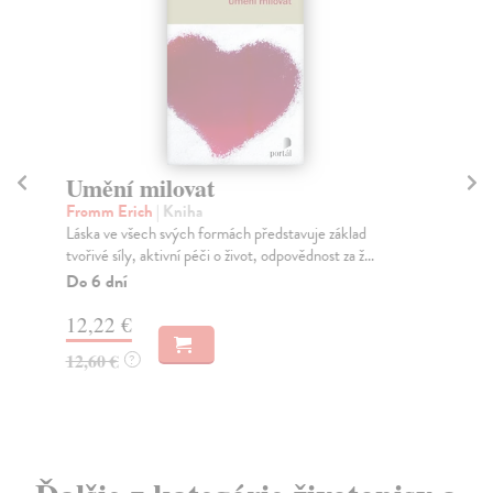
Umění milovat
O
Fromm Erich
| Kniha
We
Láska ve všech svých formách představuje základ
Jak
tvořivé síly, aktivní péči o život, odpovědnost za ž...
prv
Do 6 dní
Za
12,22 €
22
12,60 €
23
?