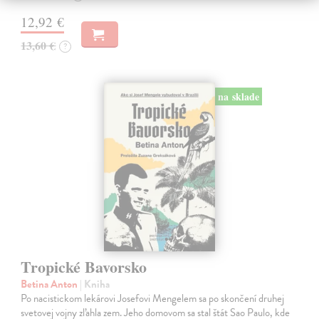
12,92 €
13,60 €
?
na sklade
Tropické Bavorsko
Betina Anton
| Kniha
Po nacistickom lekárovi Josefovi Mengelem sa po skončení druhej
svetovej vojny zľahla zem. Jeho domovom sa stal štát Sao Paulo, kde