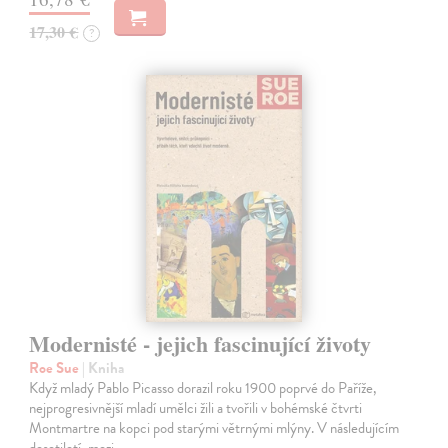
17,30 €
?
Modernisté - jejich fascinující životy
Roe Sue
| Kniha
Když mladý Pablo Picasso dorazil roku 1900 poprvé do Paříže,
nejprogresivnější mladí umělci žili a tvořili v bohémské čtvrti
Montmartre na kopci pod starými větrnými mlýny. V následujícím
desetiletí, mezi…