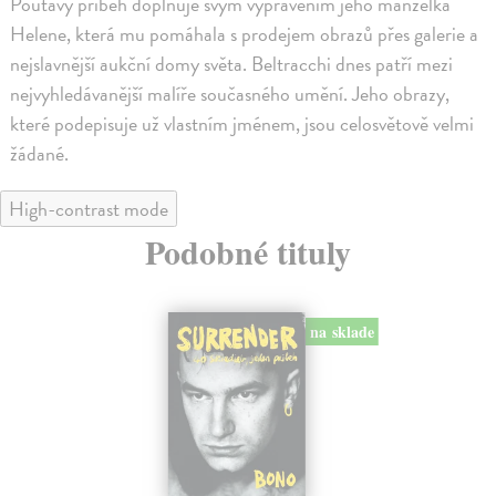
Poutavý příběh doplňuje svým vyprávěním jeho manželka
Helene, která mu pomáhala s prodejem obrazů přes galerie a
nejslavnější aukční domy světa. Beltracchi dnes patří mezi
nejvyhledávanější malíře současného umění. Jeho obrazy,
které podepisuje už vlastním jménem, jsou celosvětově velmi
žádané.
High-contrast mode
Podobné tituly
na sklade