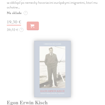
sa obklopil po nemecky hovoriacimi európskymi imigrantmi, ktorí mu
ochotne…
Na sklade
?
19,30 €
20,32 €
?
Egon Erwin Kisch