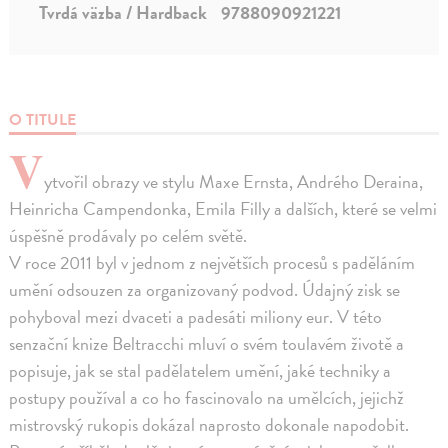
Tvrdá väzba / Hardback
9788090921221
O TITULE
V
ytvořil obrazy ve stylu Maxe Ernsta, Andrého Deraina,
Heinricha Campendonka, Emila Filly a dalších, které se velmi
úspěšně prodávaly po celém světě.
V roce 2011 byl v jednom z největších procesů s paděláním
umění odsouzen za organizovaný podvod. Údajný zisk se
pohyboval mezi dvaceti a padesáti miliony eur. V této
senzační knize Beltracchi mluví o svém toulavém životě a
popisuje, jak se stal padělatelem umění, jaké techniky a
postupy používal a co ho fascinovalo na umělcích, jejichž
mistrovský rukopis dokázal naprosto dokonale napodobit.