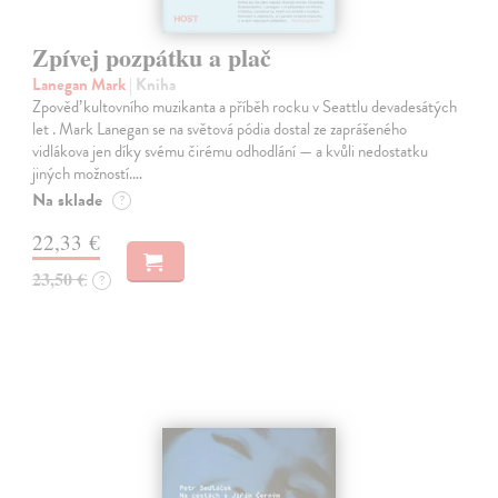
Zpívej pozpátku a plač
Lanegan Mark
| Kniha
Zpověď kultovního muzikanta a příběh rocku v Seattlu devadesátých
let . Mark Lanegan se na světová pódia dostal ze zaprášeného
vidlákova jen díky svému čirému odhodlání — a kvůli nedostatku
jiných možností.…
Na sklade
?
22,33 €
23,50 €
?