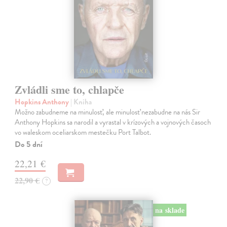
Zvládli sme to, chlapče
Hopkins Anthony
| Kniha
Možno zabudneme na minulosť, ale minulosť nezabudne na nás Sir
Anthony Hopkins sa narodil a vyrastal v krízových a vojnových časoch
vo waleskom oceliarskom mestečku Port Talbot.
Do 5 dní
22,21 €
22,90 €
?
na sklade