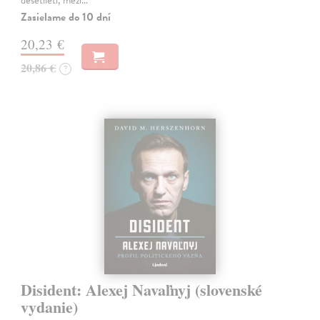
Zasielame do 10 dní
20,23 €
20,86 €
?
Disident: Alexej Navaľnyj (slovenské
vydanie)