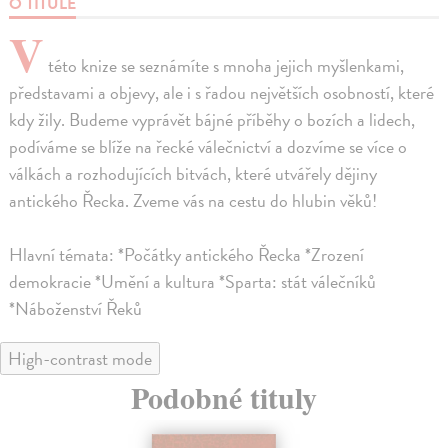
O TITULE
V
této knize se seznámíte s mnoha jejich myšlenkami,
představami a objevy, ale i s řadou největších osobností, které
kdy žily. Budeme vyprávět bájné příběhy o bozích a lidech,
podíváme se blíže na řecké válečnictví a dozvíme se více o
válkách a rozhodujících bitvách, které utvářely dějiny
antického Řecka. Zveme vás na cestu do hlubin věků!
Hlavní témata: *Počátky antického Řecka *Zrození
demokracie *Umění a kultura *Sparta: stát válečníků
*Náboženství Řeků
High-contrast mode
Podobné tituly