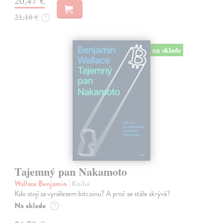
20,47 €
21,10 €
?
na sklade
Tajemný pan Nakamoto
Wallace Benjamin
| Kniha
Kdo stojí za vynálezem bitcoinu? A proč se stále skrývá?
Na sklade
?