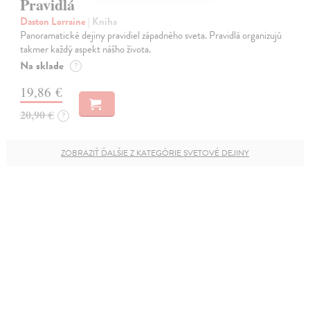
Pravidlá
Daston Lorraine
| Kniha
Panoramatické dejiny pravidiel západného sveta. Pravidlá organizujú
takmer každý aspekt nášho života.
Na sklade
?
19,86 €
20,90 €
?
ZOBRAZIŤ ĎALŠIE Z KATEGÓRIE SVETOVÉ DEJINY