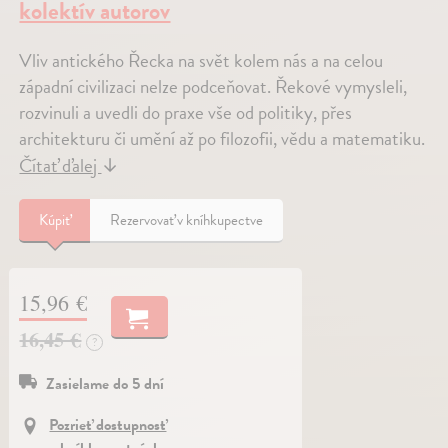
kolektív autorov
Vliv antického Řecka na svět kolem nás a na celou
západní civilizaci nelze podceňovat. Řekové vymysleli,
rozvinuli a uvedli do praxe vše od politiky, přes
architekturu či umění až po filozofii, vědu a matematiku.
Čítať ďalej
↓
Kúpiť
Rezervovať v kníhkupectve
15,96 €
16,45 €
?
Zasielame do 5 dní
Pozrieť dostupnosť