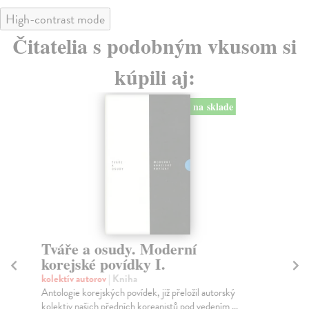
High-contrast mode
Čitatelia s podobným vkusom si
kúpili aj:
na sklade
Tváře a osudy. Moderní
An
korejské povídky I.
j
kolektív autorov
| Kniha
Št
Antologie korejských povídek, již přeložil autorský
Kni
kolektiv našich předních koreanistů pod vedením ...
pop