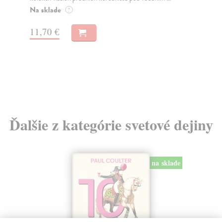
Na sklade
Za
?
10
11,70 €
10
Ďalšie z kategórie svetové dejiny
na sklade