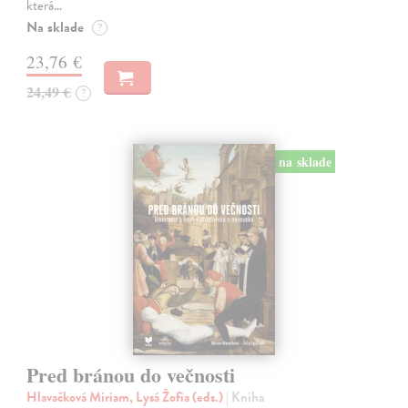
která…
Na sklade
?
23,76 €
24,49 €
?
na sklade
Pred bránou do večnosti
Hlavačková Miriam, Lysá Žofia (eds.)
| Kniha