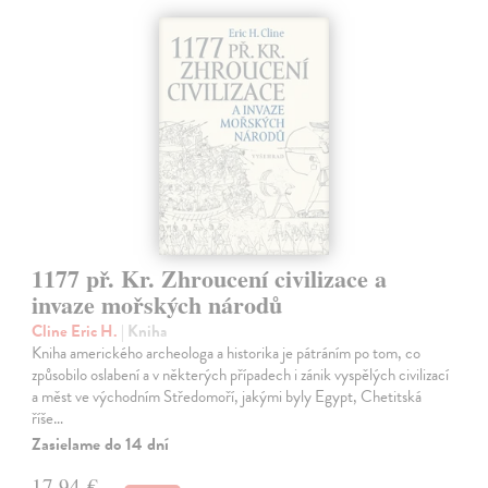
1177 př. Kr. Zhroucení civilizace a
invaze mořských národů
Cline Eric H.
| Kniha
Kniha amerického archeologa a historika je pátráním po tom, co
způsobilo oslabení a v některých případech i zánik vyspělých civilizací
a měst ve východním Středomoří, jakými byly Egypt, Chetitská
říše…
Zasielame do 14 dní
17,94 €