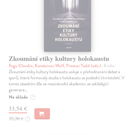
Zkoumání etiky kultury holokaustu
Fogu Claudio, Kansteiner Wulf, Presner Todd (eds.)
| Kniha
Zkoumání etiky kultury holokaustu usiluje o přehodnocení debat a
sporů, které formovaly studia o holokaustu za poslední čtvrtstoletí. V
tomto zásadním díle se mezinárodní akademici ze zakládající
generace…
Na sklade
?
33,54 €
35,30 €
?