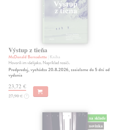
Výstup z tieňa
McDonald Bernadette
| Kniha
Hovorili im všelijako. Napríklad nosiči.
Predpredaj, vychádza 20.8.2026, zasielame do 5 dní od
vydania
23,72 €
27,90 €
?
na sklade
novinka