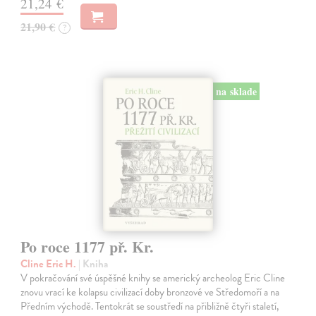
21,24 €
21,90 €
?
na sklade
Po roce 1177 př. Kr.
Cline Eric H.
| Kniha
V pokračování své úspěšné knihy se americký archeolog Eric Cline
znovu vrací ke kolapsu civilizací doby bronzové ve Středomoří a na
Předním východě. Tentokrát se soustředí na přibližně čtyři staletí,