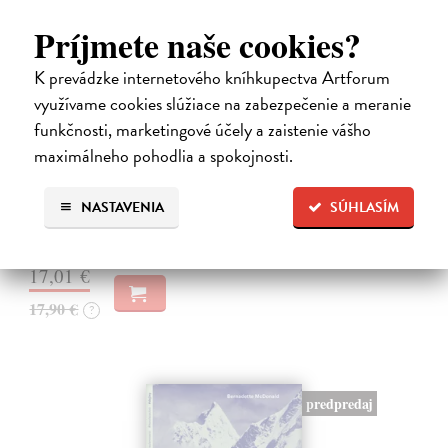
Príjmete naše cookies?
K prevádzke internetového kníhkupectva Artforum
využívame cookies slúžiace na zabezpečenie a meranie
10 omylov, ktoré zmenili dejiny
funkčnosti, marketingové účely a zaistenie vášho
Coulter Paul
| Kniha
maximálneho pohodlia a spokojnosti.
Všetci robíme chyby, no len málokto svojím prešľapom zmení chod
dejín. Kniha 10 omylov, ktoré zmenili dejiny prináša vtipný a
osviežujúci výber neúmyselných pochybení, ktorým sa to podarilo –
NASTAVENIA
SÚHLASÍM
raz to bol…
Na sklade
?
17,01 €
17,90 €
?
predpredaj