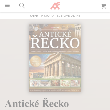
KNIHY
-
HISTÓRIA
-
SVETOVÉ DEJINY
Antické Řecko