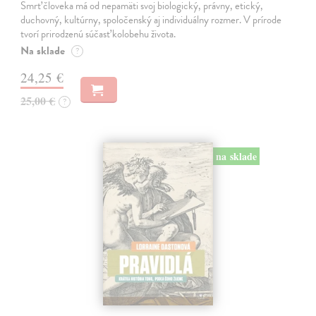
Smrť človeka má od nepamäti svoj biologický, právny, etický,
duchovný, kultúrny, spoločenský aj individuálny rozmer. V prírode
tvorí prirodzenú súčasť kolobehu života.
Na sklade
?
24,25 €
25,00 €
?
na sklade