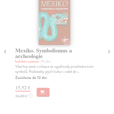
Mexiko. Symbolismus a
K
archeologie
J
kolektív autorov
| Kniha
kol
Všechny staré civilizace se vyjadřovaly prostřednictvím
Sta
symbolů. Pozůstatky jejich kultur v sobě skr...
Záz
Zasielame do 12 dní
Za
15,52 €
22
16,00 €
23
?