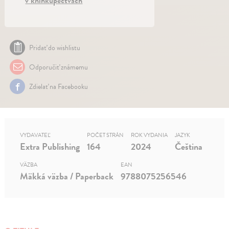
v kníhkupectvách
Pridať do wishlistu
Odporučiť známemu
Zdielať na Facebooku
VYDAVATEĽ
POČET STRÁN
ROK VYDANIA
JAZYK
Extra Publishing
164
2024
Čeština
VÄZBA
EAN
Mäkká väzba / Paperback
9788075256546