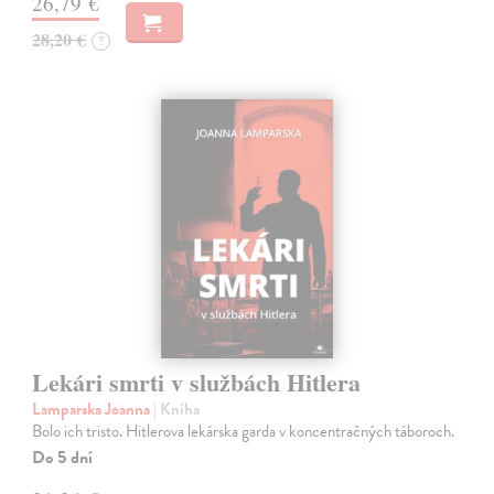
26,79 €
28,20 €
?
Lekári smrti v službách Hitlera
Lamparska Joanna
| Kniha
Bolo ich tristo. Hitlerova lekárska garda v koncentračných táboroch.
Do 5 dní