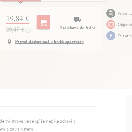
Pridať do
19,84 €
Odporuč
Zasielame do 5 dní
20,45 €
?
Zdielať 
Pozrieť dostupnosť v kníhkupectvách
erní strava vede spíše než ke zdraví a
m a závislostem.