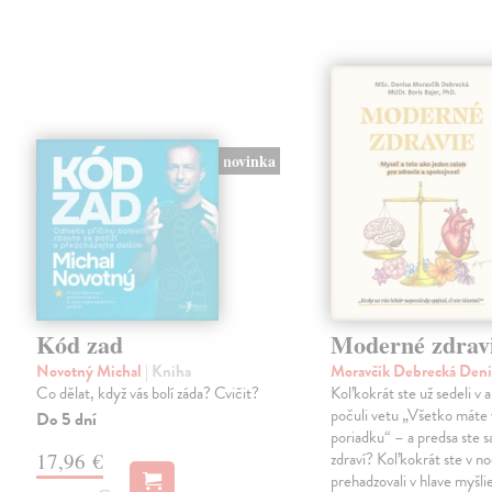
novinka
Kód zad
Moderné zdrav
Novotný Michal
| Kniha
Moravčík Debrecká Den
Co dělat, když vás bolí záda? Cvičit?
Koľkokrát ste už sedeli v 
počuli vetu „Všetko máte 
Do 5 dní
poriadku“ – a predsa ste sa
17,96 €
zdraví? Koľkokrát ste v no
prehadzovali v hlave myšli