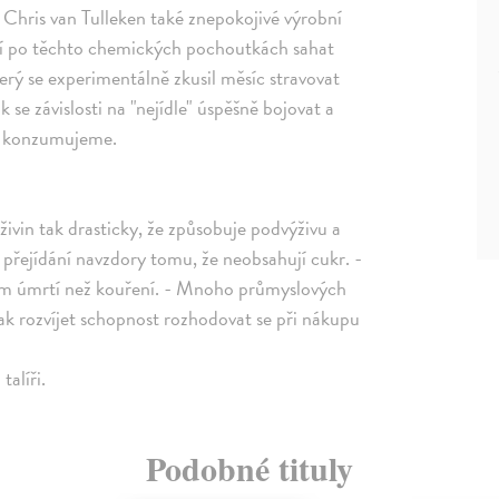
Chris van Tulleken také znepokojivé výrobní
utí po těchto chemických pochoutkách sahat
terý se experimentálně zkusil měsíc stravovat
k se závislosti na "nejídle" úspěšně bojovat a
ě konzumujeme.
ivin tak drasticky, že způsobuje podvýživu a
 přejídání navzdory tomu, že neobsahují cukr. -
tem úmrtí než kouření. - Mnoho průmyslových
Jak rozvíjet schopnost rozhodovat se při nákupu
alíři.
Podobné tituly