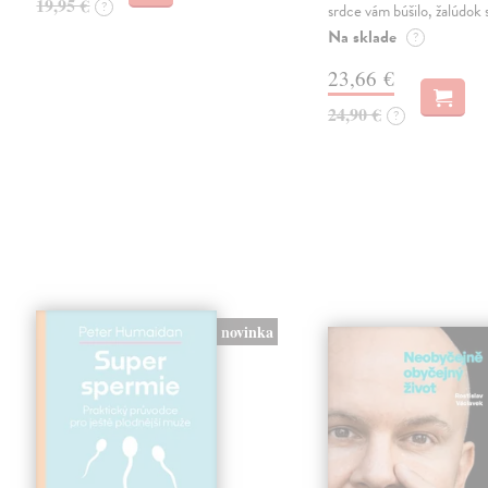
19,95 €
?
srdce vám búšilo, žalúdok s
Na sklade
?
23,66 €
24,90 €
?
novinka