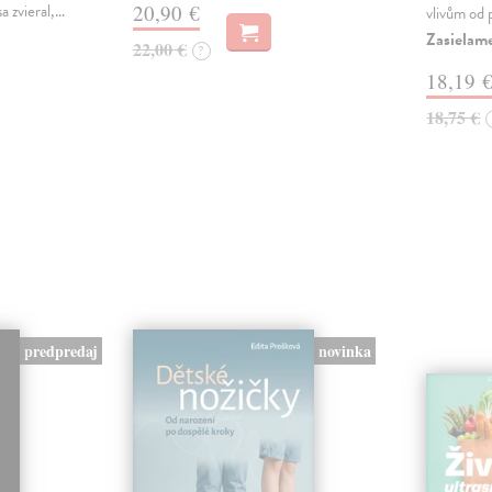
a zvieral,…
20,90 €
vlivům od 
Zasielam
22,00 €
?
18,19 
18,75 €
predpredaj
novinka