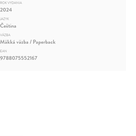
ROK VYDANIA
2024
JAZYK
Čeština
VÄZBA
Mäkká väzba / Paperback
EAN
9788075552167