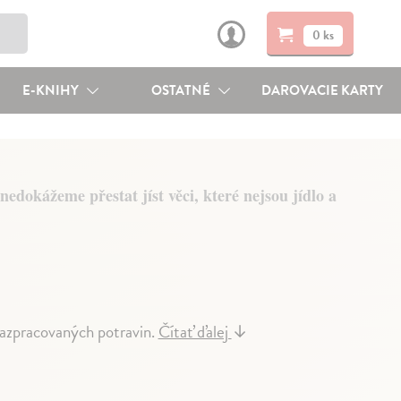
0 ks
E-KNIHY
OSTATNÉ
DAROVACIE KARTY
nedokážeme přestat jíst věci, které nejsou jídlo a
trazpracovaných potravin.
Čítať ďalej
↓