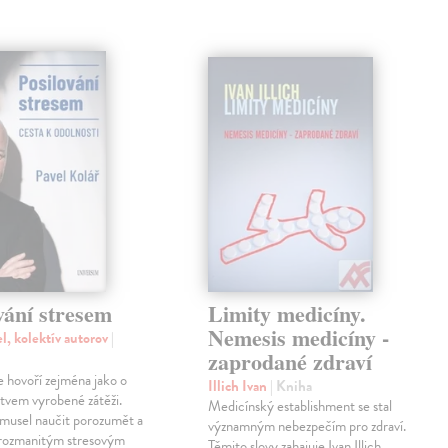
vání stresem
Limity medicíny.
Nemesis medicíny -
l, kolektív autorov
|
zaprodané zdraví
e hovoří zejména jako o
Illich Ivan
| Kniha
stvem vyrobené zátěži.
Medicínský establishment se stal
 musel naučit porozumět a
významným nebezpečím pro zdraví.
 rozmanitým stresovým
Těmito slovy zahajuje Ivan Illich