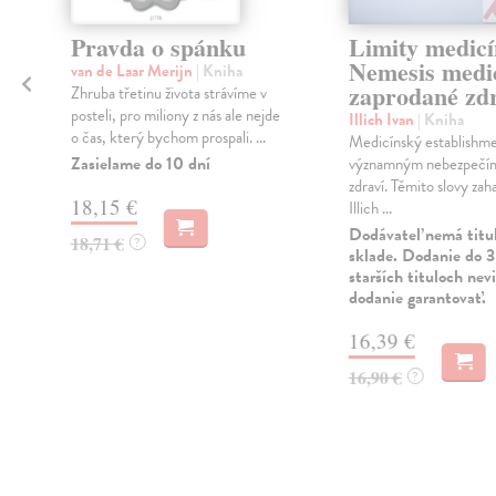
Pravda o spánku
Limity medicí
Nemesis medic
van de Laar Merijn
| Kniha
zaprodané zd
Zhruba třetinu života strávíme v
posteli, pro miliony z nás ale nejde
Illich Ivan
| Kniha
o čas, který bychom prospali. ...
Medicínský establishmen
Zasielame do 10 dní
významným nebezpečí
zdraví. Těmito slovy zaha
18,15 €
Illich ...
Dodávateľ nemá titu
18,71 €
?
sklade. Dodanie do 3
starších tituloch ne
dodanie garantovať.
16,39 €
16,90 €
?