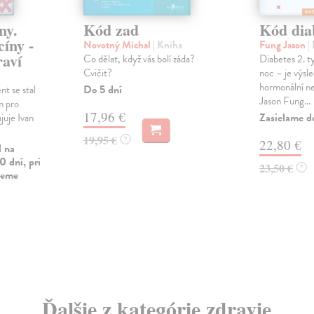
ny.
Kód zad
Kód dia
íny -
Novotný Michal
| Kniha
Fung Jason
|
raví
Co dělat, když vás bolí záda?
Diabetes 2. t
Cvičit?
noc – je výs
hormonální n
Do 5 dní
t se stal
Jason Fung...
m pro
17,96 €
Zasielame d
juje Ivan
19,95 €
?
22,80 €
l na
0 dní, pri
23,50 €
?
vieme
Ďalšie z kategórie zdravie