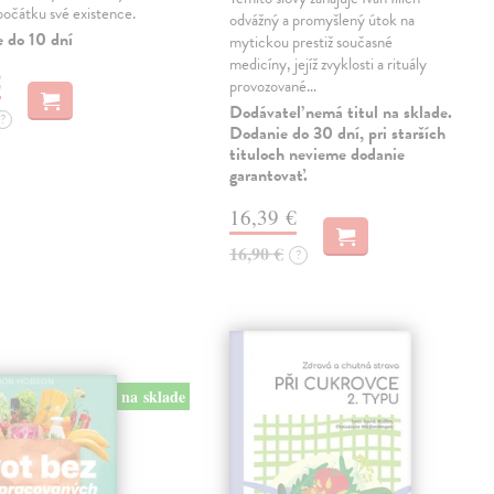
počátku své existence.
odvážný a promyšlený útok na
e do 10 dní
mytickou prestiž současné
medicíny, jejíž zvyklosti a rituály
€
provozované…
Dodávateľ nemá titul na sklade.
?
Dodanie do 30 dní, pri starších
tituloch nevieme dodanie
garantovať.
16,39 €
16,90 €
?
na sklade