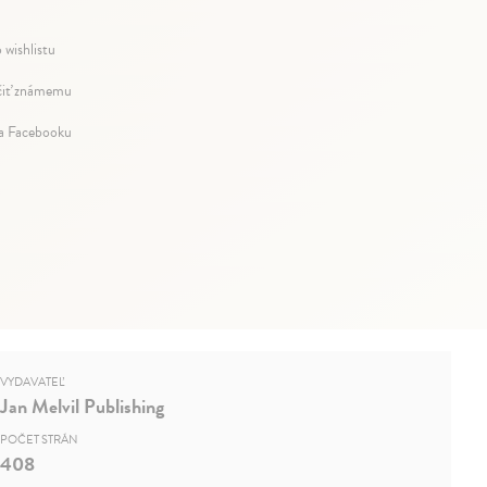
 wishlistu
iť známemu
na Facebooku
VYDAVATEĽ
Jan Melvil Publishing
POČET STRÁN
408