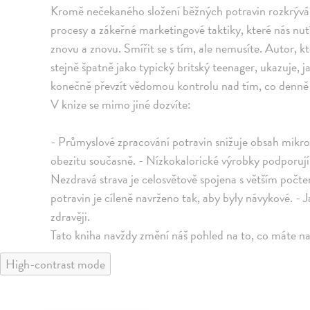
Kromě nečekaného složení běžných potravin rozkrývá 
procesy a zákeřné marketingové taktiky, které nás n
znovu a znovu. Smířit se s tím, ale nemusíte. Autor, k
stejně špatně jako typický britský teenager, ukazuje, ja
konečně převzít vědomou kontrolu nad tím, co denn
V knize se mimo jiné dozvíte:
- Průmyslové zpracování potravin snižuje obsah mikrož
obezitu současně. - Nízkokalorické výrobky podporují
Nezdravá strava je celosvětově spojena s větším poč
potravin je cíleně navrženo tak, aby byly návykové. - 
zdravěji.
Tato kniha navždy změní náš pohled na to, co máte na t
High-contrast mode