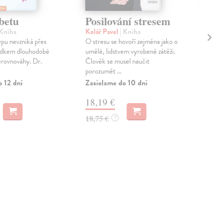
betu
Posilování stresem
Su
 Kniha
Kolář Pavel
| Kniha
Hum
ypu nevzniká přes
O stresu se hovoří zejména jako o
V d
ledkem dlouhodobé
umělé, lidstvem vyrobené zátěži.
příp
erovnováhy. Dr.
Člověk se musel naučit
fakt
porozumět ...
kniha
o 12 dní
Zasielame do 10 dní
Zas
18,19 €
14
18,75 €
14,
?