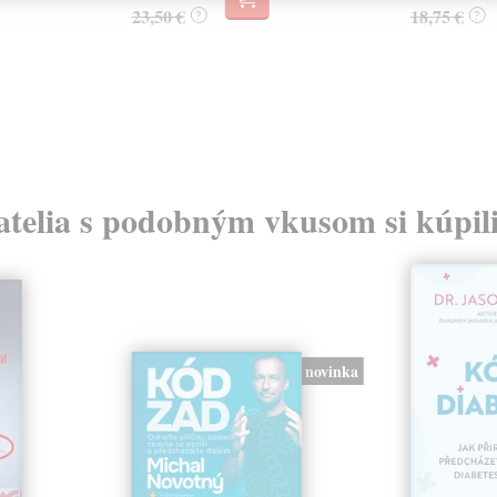
23,50 €
18,75 €
?
?
atelia s podobným vkusom si kúpili
novinka