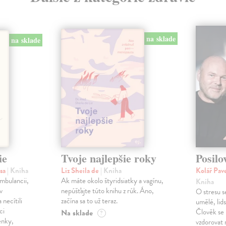
na sklade
na sklade
ie
Tvoje najlepšie roky
Posilo
isa
| Kniha
Liz Sheila de
| Kniha
Kolář Pave
ambulancii,
Ak máte okolo štyridsiatky a vagínu,
Kniha
v
nepúšťajte túto knihu z rúk. Áno,
O stresu s
 necítili
začína sa to už teraz.
umělé, lid
ci
Člověk se
Na sklade
?
enky,
vzdorovat