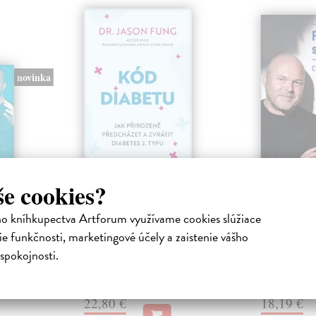
novinka
Kód diabetu
Posilová
še cookies?
ha
Fung Jason
| Kniha
Kolář Pavel
|
záda?
Diabetes 2. typu nevzniká přes
O stresu se h
ho kníhkupectva Artforum využívame cookies slúžiace
noc – je výsledkem dlouhodobé
umělé, lidstv
e funkčnosti, marketingové účely a zaistenie vášho
hormonální nerovnováhy. Dr.
Člověk se mus
spokojnosti.
Jason Fung...
porozumět ...
Zasielame do 12 dní
Zasielame d
22,80 €
18,19 €