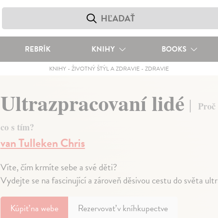
REBRÍK
KNIHY
BOOKS
KNIHY
-
ŽIVOTNÝ ŠTÝL A ZDRAVIE
-
ZDRAVIE
Ultrazpracovaní lidé
Proč 
co s tím?
van Tulleken Chris
Víte, čím krmíte sebe a své děti?
Vydejte se na fascinující a zároveň děsivou cestu do světa ul
Kúpiť
na webe
Rezervovať v kníhkupectve