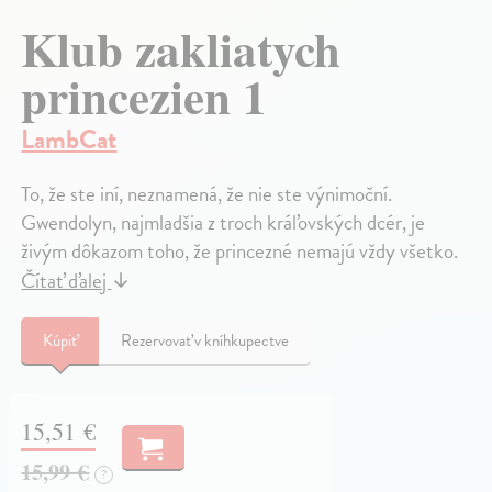
Klub zakliatych
princezien 1
LambCat
To, že ste iní, neznamená, že nie ste výnimoční.
Gwendolyn, najmladšia z troch kráľovských dcér, je
živým dôkazom toho, že princezné nemajú vždy všetko.
Čítať ďalej
↓
Kúpiť
Rezervovať v kníhkupectve
15,51 €
15,99 €
?