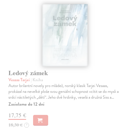
Ledový zámek
Vesaas Tarjei
| Kniha
Autor brilantní novely pro mládež, norský klasik Tarjei Vesaas,
prokázal na nevelké ploše svou geniální schopnost vcítit se do mysli a
srdcí náctiletých „dětí“. Jeho dvě hrdinky, veselá a družná Siss a…
Zasielame do 12 dní
17,75 €
18,30 €
?