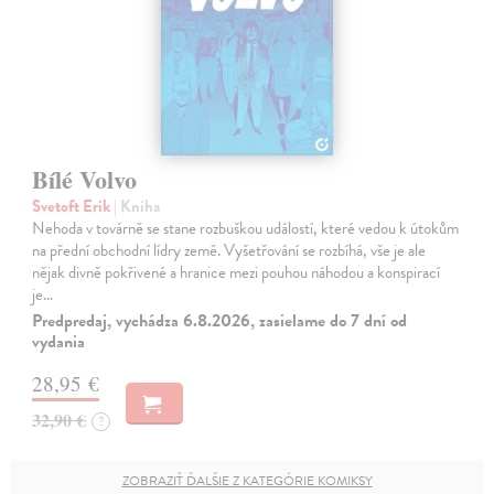
Bílé Volvo
Svetoft Erik
| Kniha
Nehoda v továrně se stane rozbuškou událostí, které vedou k útokům
na přední obchodní lídry země. Vyšetřování se rozbíhá, vše je ale
nějak divně pokřivené a hranice mezi pouhou náhodou a konspirací
je…
Predpredaj, vychádza 6.8.2026, zasielame do 7 dní od
vydania
28,95 €
32,90 €
?
ZOBRAZIŤ ĎALŠIE Z KATEGÓRIE KOMIKSY