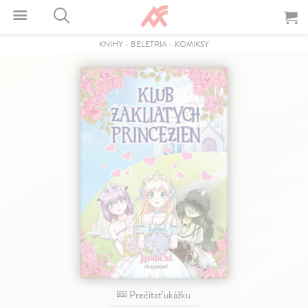
KNIHY
-
BELETRIA
-
KOMIKSY
Prečítať ukážku