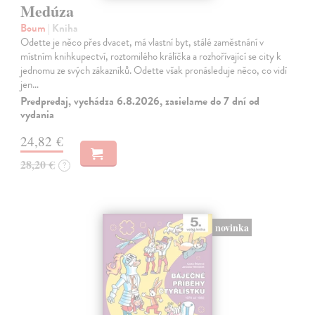
Medúza
Boum
| Kniha
Odette je něco přes dvacet, má vlastní byt, stálé zaměstnání v
místním knihkupectví, roztomilého králíčka a rozhořívající se city k
jednomu ze svých zákazníků. Odette však pronásleduje něco, co vidí
jen…
Predpredaj, vychádza 6.8.2026, zasielame do 7 dní od
vydania
24,82 €
28,20 €
?
novinka