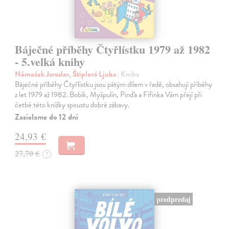
Báječné příběhy Čtyřlístku 1979 až 1982
- 5.velká knihy
Němeček Jaroslav, Štíplová Ljuba
| Kniha
Báječné příběhy Čtyřlístku jsou pátým dílem v řadě, obsahují příběhy
z let 1979 až 1982. Bobík, Myšpulín, Pinďa a Fifinka Vám přejí při
četbě této knížky spoustu dobré zábavy.
Zasielame do 12 dní
24,93 €
27,70 €
?
predpredaj