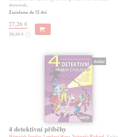
skoncoval…
Zasielame do 12 dní
27,26 €
28,10 €
?
dotlač
4 detektivní příběhy
Němeček Jaroslav, Lamková Hana, Svitavský Richard
| Kniha