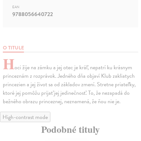
EAN
9788056640722
O TITULE
H
oci žije na zámku a jej otec je kráľ, nepatrí ku krásnym
princeznám z rozprávok. Jedného dňa objaví Klub zakliatych
princezien a jej život sa od základov zmení. Stretne priateľky,
ktoré jej pomôžu prijať jej jedinečnosť. To, že nezapadá do
bežného obrazu princeznej, neznamená, že ňou nie je.
High-contrast mode
Podobné tituly