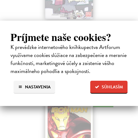
Minecraft: Srdce z kameňa 2
Príjmete naše cookies?
Clemson Andrew, Lawson Jeremy, Esposito Taylor
| Kniha
Druhé pokračovanie napínavého dobrodružstva zo sveta Minecraftu.
Samotársky farmár Cobb sa chce len starať o svoju úrodu, zbierať
K prevádzke internetového kníhkupectva Artforum
suroviny a mať pokoj.
využívame cookies slúžiace na zabezpečenie a meranie
Na sklade
?
funkčnosti, marketingové účely a zaistenie vášho
9,45 €
maximálneho pohodlia a spokojnosti.
9,95 €
?
NASTAVENIA
SÚHLASÍM
na sklade