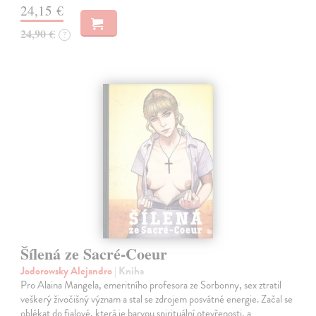
24,15 €
24,90 €
?
Šílená ze Sacré-Coeur
Jodorowsky Alejandro
| Kniha
Pro Alaina Mangela, emeritního profesora ze Sorbonny, sex ztratil
veškerý živočišný význam a stal se zdrojem posvátné energie. Začal se
oblékat do fialové, která je barvou spirituální otevřenosti, a