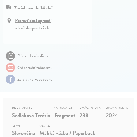
Zasielame do 14 dní
Pozrieť dostupnosť
v kníhkupectvách
Pridať do wishlistu
Odporučiť známemu
Zdielať na Facebooku
PREKLADATEĽ
VYDAVATEĽ
POČET STRÁN
ROK VYDANIA
Sedláková Terézia
Fragment
288
2024
JAZYK
VÄZBA
Slovenčina
Mäkká väzba / Paperback