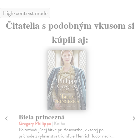
High-contrast mode
Čitatelia s podobným vkusom si
kúpili aj:
E-KNIHA
Kl
La
Biela ruža
Pas
Vansová Terézia
| Elektronická kniha
snú