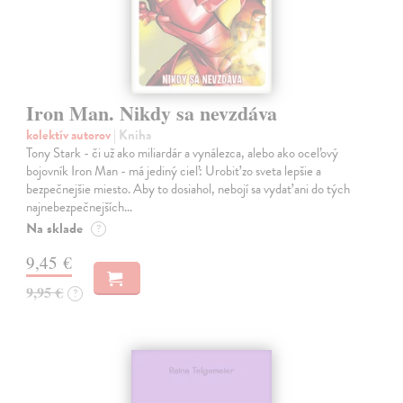
Iron Man. Nikdy sa nevzdáva
kolektív autorov
| Kniha
Tony Stark - či už ako miliardár a vynálezca, alebo ako oceľový
bojovník Iron Man - má jediný cieľ: Urobiť zo sveta lepšie a
bezpečnejšie miesto. Aby to dosiahol, nebojí sa vydať ani do tých
najnebezpečnejších…
Na sklade
?
9,45 €
9,95 €
?