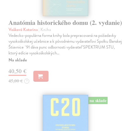
Anatómia historického domu (2. vydanie)
Vošková Katarína
| Kniha
Vedecko-populárna forma knihy bola prepracovaná na požiadavky
vysokoškolskej učebnice a k pôvodnému vydavateľovi Spolku Banskej
Štiavnice ´91 dáva punc odbornosti vydavateľ SPEKTRUM STU,
ktorý edície vysokoškolských…
Na sklade
40,50 €
45,00 €
?
na sklade