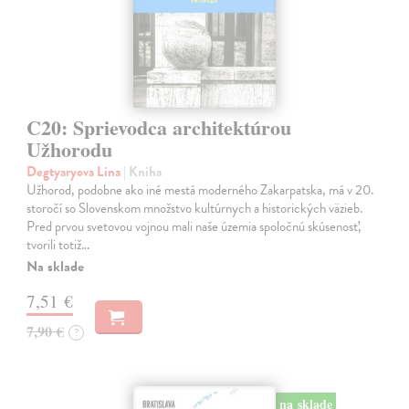
C20: Sprievodca architektúrou
Užhorodu
Degtyaryova Lina
| Kniha
Užhorod, podobne ako iné mestá moderného Zakarpatska, má v 20.
storočí so Slovenskom množstvo kultúrnych a historických väzieb.
Pred prvou svetovou vojnou mali naše územia spoločnú skúsenosť,
tvorili totiž…
Na sklade
7,51 €
7,90 €
?
na sklade