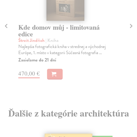
Kde domov můj - limitovaná
Ke
edice
De
Pub
Štreit Jindřich
| Kniha
afr
Najlepšia fotografická kniha v strednej a východnej
Európe, 1. místo v kategorii Súčasná fotografia ...
Za
Zasielame do 21 dní
8,
470,00 €
8,
Ďalšie z kategórie architektúra