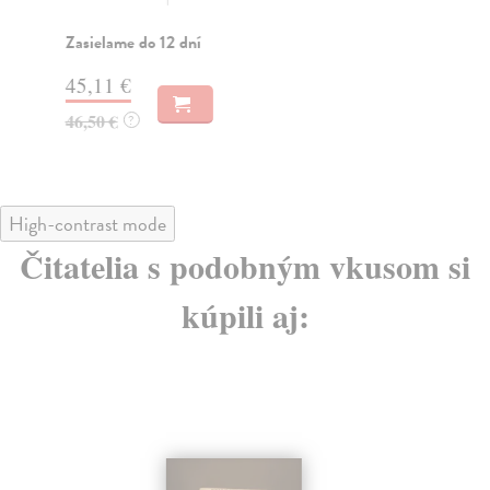
Lan
Za
Zasielame do 12 dní
44
45,11 €
47
46,50 €
?
High-contrast mode
Čitatelia s podobným vkusom si
kúpili aj: