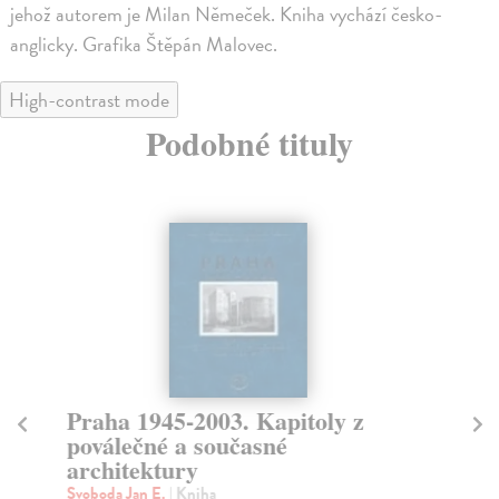
jehož autorem je Milan Němeček. Kniha vychází česko-
anglicky. Grafika Štěpán Malovec.
High-contrast mode
Podobné tituly
Praha 1945-2003. Kapitoly z
V
poválečné a současné
Hl
architektury
Vil
neo
Svoboda Jan E.
| Kniha