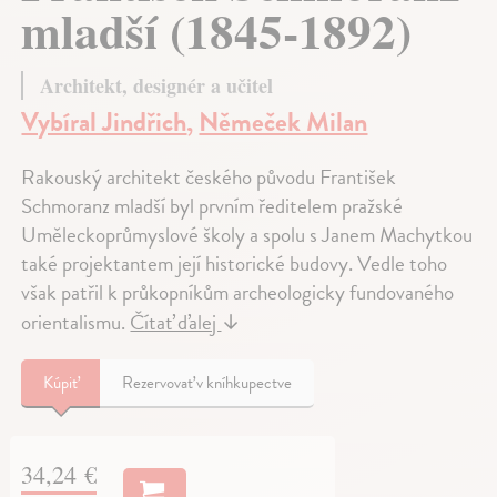
mladší (1845-1892)
Architekt, designér a učitel
Vybíral Jindřich
,
Němeček Milan
Rakouský architekt českého původu František
Schmoranz mladší byl prvním ředitelem pražské
Uměleckoprůmyslové školy a spolu s Janem Machytkou
také projektantem její historické budovy. Vedle toho
však patřil k průkopníkům archeologicky fundovaného
orientalismu.
Čítať ďalej
↓
Kúpiť
Rezervovať v kníhkupectve
34,24 €