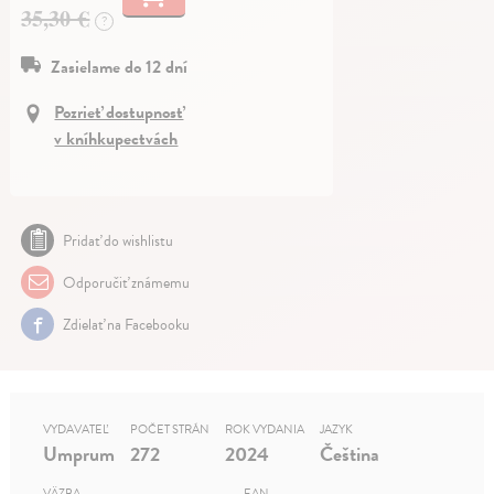
35,30 €
?
Zasielame do 12 dní
Pozrieť dostupnosť
v kníhkupectvách
Pridať do wishlistu
Odporučiť známemu
Zdielať na Facebooku
VYDAVATEĽ
POČET STRÁN
ROK VYDANIA
JAZYK
Umprum
272
2024
Čeština
VÄZBA
EAN