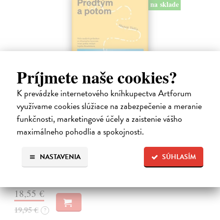
na sklade
Príjmete naše cookies?
K prevádzke internetového kníhkupectva Artforum
využívame cookies slúžiace na zabezpečenie a meranie
Predtým a potom
funkčnosti, marketingové účely a zaistenie vášho
Vallo Matúš
| Kniha
maximálneho pohodlia a spokojnosti.
Predtým tu bola vízia skupiny nadšencov, ktorí chceli premeniť
hlavné mesto Slovenska na modernú európsku metropolu. Dnes je tu
Bratislava a jej primátor Matúš Vallo, ktorí ukazujú, že aj zdanlivo
NASTAVENIA
SÚHLASÍM
naivné…
Na sklade
18,55 €
19,95 €
?