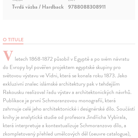
Tvrdá väzba / Hardback
9788088308911
O TITULE
V
letech 1868-1872 působil v Egyptě a po svém návratu
do Evropy byl pověřen projektem egyptské skupiny pro
světovou výstavu ve Vídni, která se konala roku 1873. Jako
exkluzivní znalec islámské architektury pak v tehdejším
Rakousku realizoval řadu výstav a architektonických návrhů.
Publikace je první Schmoranzovou monografií, která
zahrnuje celé jeho architektonické i designérské dílo. Součástí
knihy je analytická studie od profesora Jindřicha Vybírala,
která interpretuje a kontextualizuje Schmoranzovo dílo, a
zkompletovaný přehled umělcových děl (oeuvre catalogue),