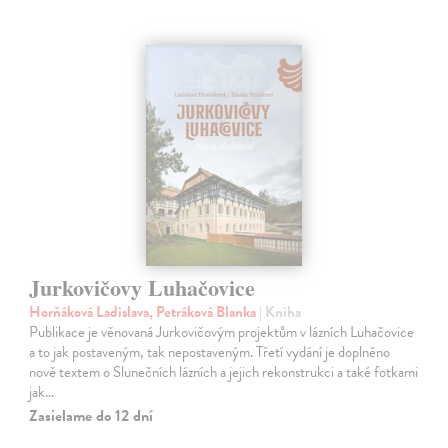
Jurkovičovy Luhačovice
Horňáková Ladislava, Petráková Blanka
| Kniha
Publikace je věnovaná Jurkovičovým projektům v lázních Luhačovice
a to jak postaveným, tak nepostaveným. Třetí vydání je doplněno
nově textem o Slunečních lázních a jejich rekonstrukci a také fotkami
jak…
Zasielame do 12 dní