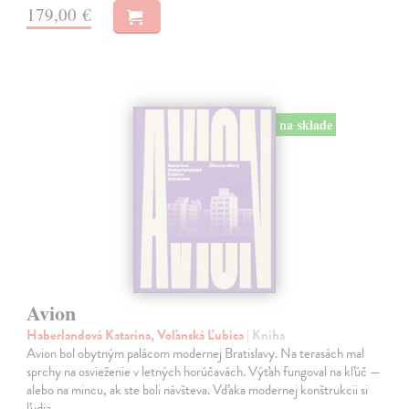
179,00 €
na sklade
Avion
Haberlandová Katarína, Voľanská Ľubica
| Kniha
Avion bol obytným palácom modernej Bratislavy. Na terasách mal
sprchy na osvieženie v letných horúčavách. Výťah fungoval na kľúč —
alebo na mincu, ak ste boli návšteva. Vďaka modernej konštrukcii si
ľudia…