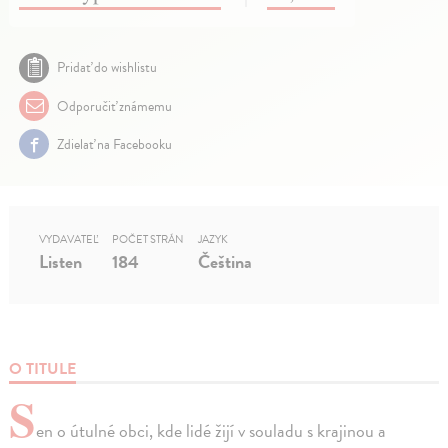
Pridať do wishlistu
Odporučiť známemu
Zdielať na Facebooku
VYDAVATEĽ
POČET STRÁN
JAZYK
Listen
184
Čeština
O TITULE
S
en o útulné obci, kde lidé žijí v souladu s krajinou a