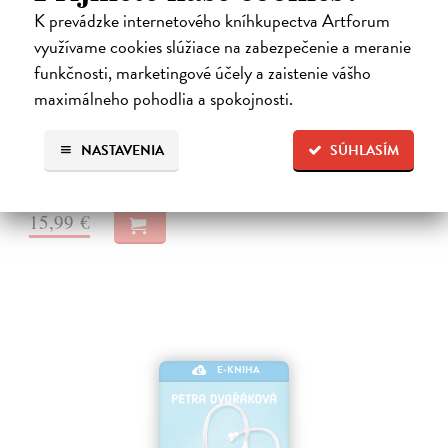
K prevádzke internetového kníhkupectva Artforum
Systémy něhy
využívame cookies slúžiace na zabezpečenie a meranie
funkčnosti, marketingové účely a zaistenie vášho
Šindelka Marek
| Elektronická kniha
Román o křehkosti, opakování a hledání lidskosti ve světě, který
maximálneho pohodlia a spokojnosti.
připomíná stroj Mladá pianistka Ada Fischerová má všechno, co by
mohlo působit jako začátek výjimečné kariéry. Talent, disciplínu i
NASTAVENIA
SÚHLASÍM
směr.…
Na stiahnutie ako
EPUB
,
MOBI
a
PDF
15,99 €
E-KNIHA