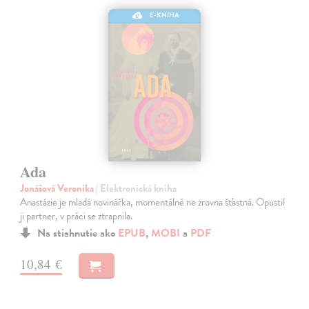
E-KNIHA
Ada
Jonášová Veronika
| Elektronická kniha
Anastázie je mladá novinářka, momentálně ne zrovna šťastná. Opustil
ji partner, v práci se ztrapnila.
Na stiahnutie ako
EPUB
,
MOBI
a
PDF
10,84 €