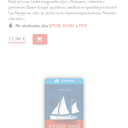
Když se Ema, česká emigrantka žijící v Nizozemí, rozhodne s
partnerem Basem koupit opuštěnou usedlost ve španělských horách
Las Alpujarras, věří, že začíná nová, idylická kapitola života. Namísto
růžového…
Na stiahnutie ako
EPUB
,
MOBI
a
PDF
11,96 €
E-KNIHA