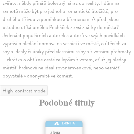
zvířaty, někdy přináší bolestný náraz do reality. I dům na
samotě může být pro jednoho romantické útočiště, pro
druhého tíživou vzpomínkou a břemenem. A před jakou
ostudou utíká umělec Pecháček ze vsi zpátky do města?
Jedenáct populárních autorek a autorů ve svých povídkách
vypráví o hledání domova na vesnici i ve městě, o útěcích za
sny a ideály či úniky před vlastními stíny a životními přehmaty
– zkrátka o obtížné cestě za lepším životem, ať už jej hledají
městští hrdinové na idealizovanémvenkově, nebo vesničtí
obyvatelé v anonymitě velkoměst.
High-contrast mode
Podobné tituly
E-KNIHA