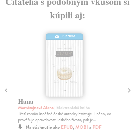
Čitatelia s podobným vkusom si
kúpili aj:
E-KNIHA
Hana
Č
Mornštajnová Alena
| Elektronická kniha
Ká
Třetí román úspěšné české autorky.Existuje-li něco, co
Rom
prověřuje opravdovost lidského života, pak je...
nep
Na stiahnutie ako
EPUB
,
MOBI
a
PDF