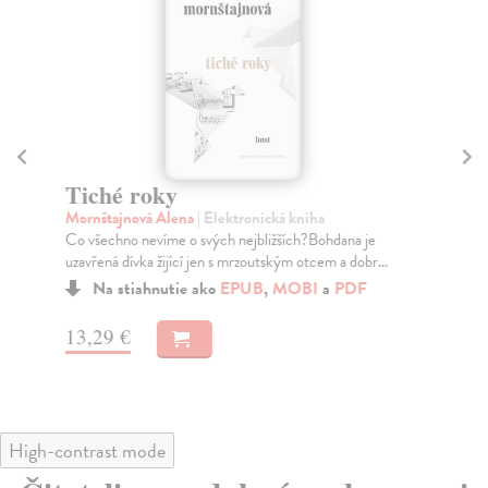
Tiché roky
H
Mornštajnová Alena
| Elektronická kniha
Mo
Co všechno nevíme o svých nejbližších?Bohdana je
Něk
uzavřená dívka žijící jen s mrzoutským otcem a dobr...
ste
Na stiahnutie ako
EPUB
,
MOBI
a
PDF
13,29 €
13
High-contrast mode