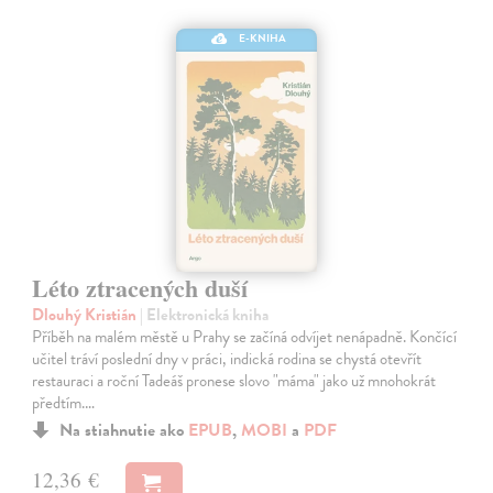
E-KNIHA
Léto ztracených duší
Dlouhý Kristián
| Elektronická kniha
Příběh na malém městě u Prahy se začíná odvíjet nenápadně. Končící
učitel tráví poslední dny v práci, indická rodina se chystá otevřít
restauraci a roční Tadeáš pronese slovo "máma" jako už mnohokrát
předtím.…
Na stiahnutie ako
EPUB
,
MOBI
a
PDF
12,36 €