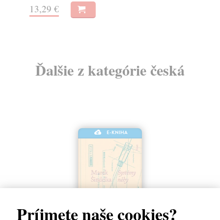
13,29 €
9,
Ďalšie z kategórie česká
E-KNIHA
Príjmete naše cookies?