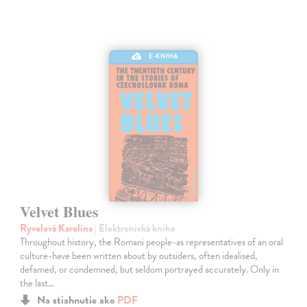
E-KNIHA
Velvet Blues
Ryvolová Karolína
| Elektronická kniha
Throughout history, the Romani people-as representatives of an oral
culture-have been written about by outsiders, often idealised,
defamed, or condemned, but seldom portrayed accurately. Only in
the last…
Na stiahnutie ako
PDF