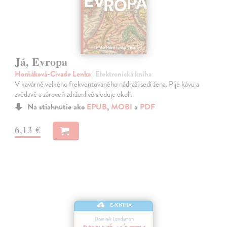
Já, Evropa
Horňáková-Civade Lenka
| Elektronická kniha
V kavárně velkého frekventovaného nádraží sedí žena. Pije kávu a
zvědavě a zároveň zdrženlivě sleduje okolí.
Na stiahnutie ako
EPUB
,
MOBI
a
PDF
6,13 €
E-KNIHA