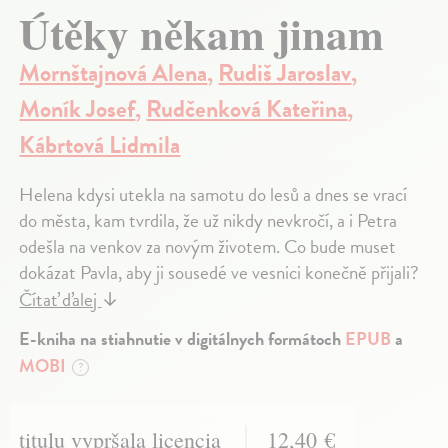
Útěky někam jinam
Mornštajnová Alena
,
Rudiš Jaroslav
,
Moník Josef
,
Rudčenková Kateřina
,
Kábrtová Lidmila
Helena kdysi utekla na samotu do lesů a dnes se vrací
do města, kam tvrdila, že už nikdy nevkročí, a i Petra
odešla na venkov za novým životem. Co bude muset
dokázat Pavla, aby ji sousedé ve vesnici konečně přijali?
Čítať ďalej
↓
E-kniha na stiahnutie v digitálnych formátoch
EPUB
a
MOBI
?
titulu vypršala licencia
12,40 €