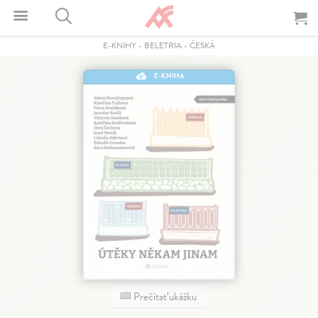
E-KNIHY
-
BELETRIA
-
ČESKÁ
E-KNIHA
Prečítať ukážku