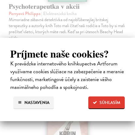
Psychoterapeutka v akcii
Perryová Philippa
| Elektronická kniha
Mimoriadne zábavná detektívka od najobľúbenejšej britskej
terapeutky a autorky kníh Toto mali čítať naši rodičia a Toto by si mali
prečítať všetci, ktorých máte radi. Keď sa pri útesoch Beachy Head
nájde…
Na stiahnutie ako
EPUB
,
MOBI
a
PDF
Príjmete naše cookies?
16,95 €
K prevádzke internetového kníhkupectva Artforum
využívame cookies slúžiace na zabezpečenie a meranie
funkčnosti, marketingové účely a zaistenie vášho
maximálneho pohodlia a spokojnosti.
NASTAVENIA
SÚHLASÍM
E-KNIHA