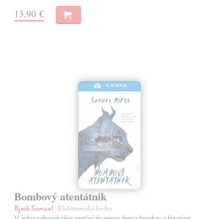
13,90 €
E-KNIHA
Bombový atentátnik
Bjork Samuel
| Elektronická kniha
V jedno sobotné ráno nastúpi do metra žena s bombou a hlavným