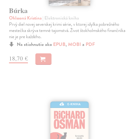
Búrka
Ohlssoná Kristina
| Elektronická kniha
Prvý diel novej severskej krimi série, v ktorej idylka pobrežného
mestečka skrýva temné tajomstvá. Život štokholmského finančníka
nie je pre každého.
Na stiahnutie ako
EPUB
,
MOBI
a
PDF
18,70 €
E-KNIHA