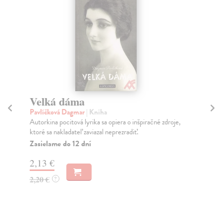
Velká dáma
Ve
Pavlíčková Dagmar
| Kniha
Mar
Autorkina pocitová lyrika sa opiera o inšpiračné zdroje,
R. 
ktoré sa nakladateľ zaviazal neprezradiť.
nar
Zasielame do 12 dní
Do
dní
2,13 €
gar
2,20 €
?
17
18