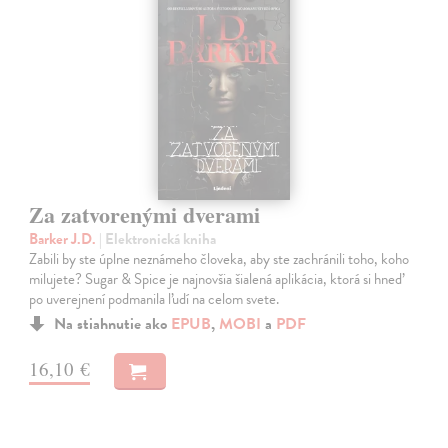
Za zatvorenými dverami
Barker J.D.
| Elektronická kniha
Zabili by ste úplne neznámeho človeka, aby ste zachránili toho, koho
milujete? Sugar & Spice je najnovšia šialená aplikácia, ktorá si hneď
po uverejnení podmanila ľudí na celom svete.
Na stiahnutie ako
EPUB
,
MOBI
a
PDF
16,10 €