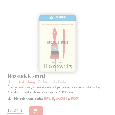
E-KNIHA
Rozsudek smrti
Horowitz Anthony
| Elektronická kniha
Slavný rozvodový advokát celebrit je nalezen ve svém bytě mrtvý.
Někdo mu rozbil hlavu láhví vína za 2 000 liber.
Na stiahnutie ako
EPUB
,
MOBI
a
PDF
13,24 €