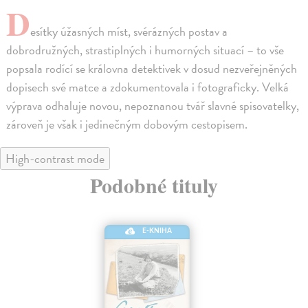
D
esítky úžasných míst, svérázných postav a
dobrodružných, strastiplných i humorných situací – to vše
popsala rodící se královna detektivek v dosud nezveřejněných
dopisech své matce a zdokumentovala i fotograficky. Velká
výprava odhaluje novou, nepoznanou tvář slavné spisovatelky,
zároveň je však i jedinečným dobovým cestopisem.
High-contrast mode
Podobné tituly
E-KNIHA