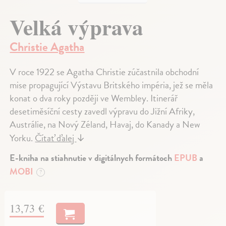
Velká výprava
Christie Agatha
V roce 1922 se Agatha Christie zúčastnila obchodní
mise propagující Výstavu Britského impéria, jež se měla
konat o dva roky později ve Wembley. Itinerář
desetiměsíční cesty zavedl výpravu do Jižní Afriky,
Austrálie, na Nový Zéland, Havaj, do Kanady a New
Yorku.
Čítať ďalej
↓
E-kniha na stiahnutie v digitálnych formátoch
EPUB
a
MOBI
?
13,73 €