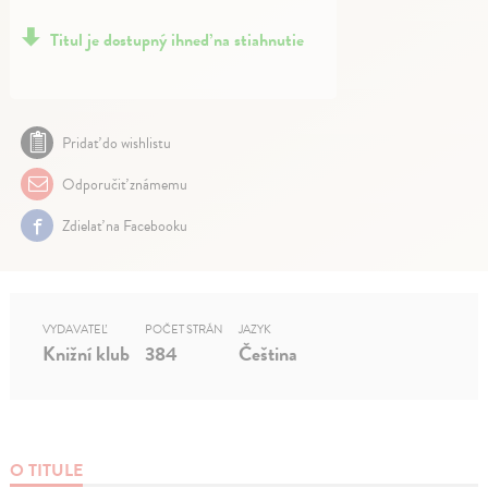
Titul je dostupný ihneď na stiahnutie
Pridať do wishlistu
Odporučiť známemu
Zdielať na Facebooku
VYDAVATEĽ
POČET STRÁN
JAZYK
Knižní klub
384
Čeština
O TITULE