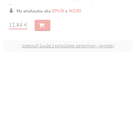
…
Na stiahnutie ako
EPUB
a
MOBI
12,84 €
ZOBRAZIŤ ĎALŠIE Z KATEGÓRIE DETEKTÍVKY / MYSTERY