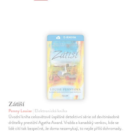
E-KNIHA
Zátiší
Penny Louise
| Elektronická kniha
Úvodní kniha celosvětově úspěšné detektivní série od devítinásobné
držitelky prestižní Agatha Award. Vražda a kanadský venkov, kde se
lidé cítí tak bezpečně, že doma nezamykají, to nejde příliš dohromady.