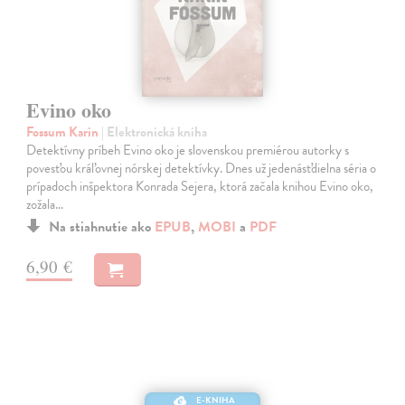
Evino oko
Fossum Karin
| Elektronická kniha
Detektívny príbeh Evino oko je slovenskou premiérou autorky s
povesťou kráľovnej nórskej detektívky. Dnes už jedenásťdielna séria o
prípadoch inšpektora Konrada Sejera, ktorá začala knihou Evino oko,
zožala…
Na stiahnutie ako
EPUB
,
MOBI
a
PDF
6,90 €
E-KNIHA