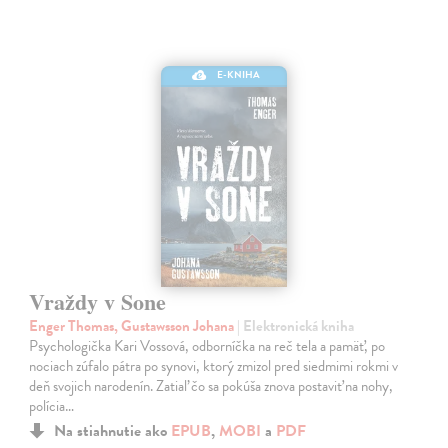
E-KNIHA
Vraždy v Sone
Enger Thomas, Gustawsson Johana
| Elektronická kniha
Psychologička Kari Vossová, odborníčka na reč tela a pamäť, po
nociach zúfalo pátra po synovi, ktorý zmizol pred siedmimi rokmi v
deň svojich narodenín. Zatiaľ čo sa pokúša znova postaviť na nohy,
polícia…
Na stiahnutie ako
EPUB
,
MOBI
a
PDF