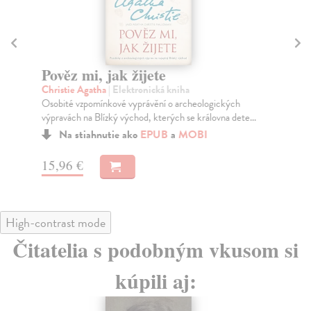
Pověz mi, jak žijete
Z
Christie Agatha
| Elektronická kniha
Chr
Osobité vzpomínkové vyprávění o archeologických
Kol
výpravách na Blízký východ, kterých se královna dete...
ten
Na stiahnutie ako
EPUB
a
MOBI
15,96 €
12
High-contrast mode
Čitatelia s podobným vkusom si
kúpili aj: