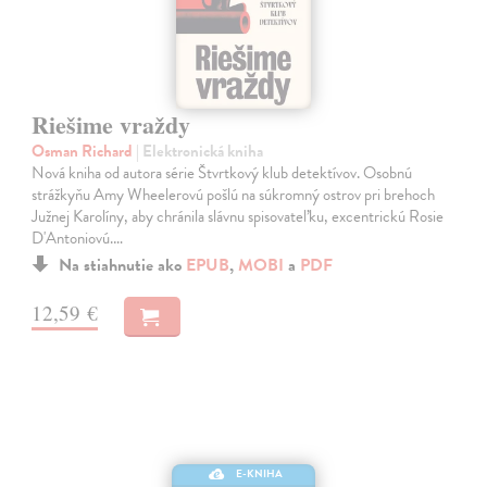
Riešime vraždy
Osman Richard
| Elektronická kniha
Nová kniha od autora série Štvrtkový klub detektívov. Osobnú
strážkyňu Amy Wheelerovú pošlú na súkromný ostrov pri brehoch
Južnej Karolíny, aby chránila slávnu spisovateľku, excentrickú Rosie
D'Antoniovú.…
Na stiahnutie ako
EPUB
,
MOBI
a
PDF
12,59 €
E-KNIHA