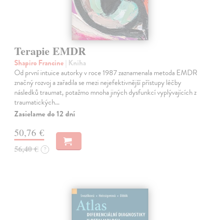
Terapie EMDR
Shapiro Francine
| Kniha
Od první intuice autorky v roce 1987 zaznamenala metoda EMDR
značný rozvoj a zařadila se mezi nejefektivnější přístupy léčby
následků traumat, potažmo mnoha jiných dysfunkcí vyplývajících z
traumatických…
Zasielame do 12 dní
50,76 €
56,40 €
?