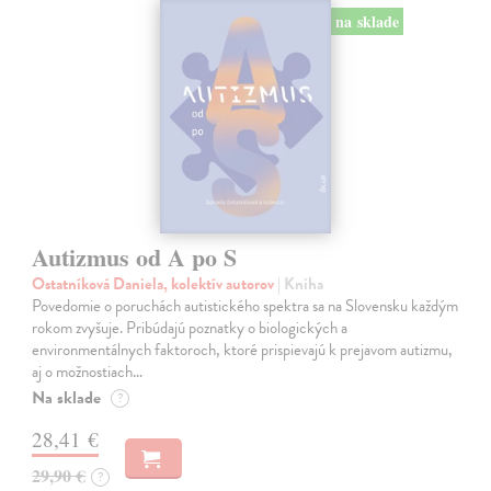
na sklade
Autizmus od A po S
Ostatníková Daniela, kolektív autorov
| Kniha
Povedomie o poruchách autistického spektra sa na Slovensku každým
rokom zvyšuje. Pribúdajú poznatky o biologických a
environmentálnych faktoroch, ktoré prispievajú k prejavom autizmu,
aj o možnostiach…
Na sklade
?
28,41 €
29,90 €
?