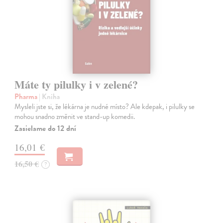
Máte ty pilulky i v zelené?
Pharma
| Kniha
Mysleli jste si, že lékárna je nudné místo? Ale kdepak, i pilulky se
mohou snadno změnit ve stand-up komedii.
Zasielame do 12 dní
16,01 €
16,50 €
?