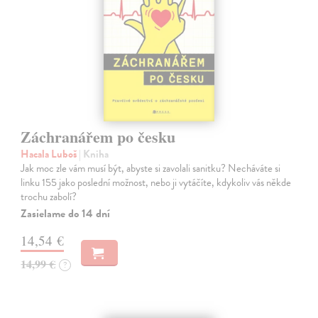
Záchranářem po česku
Hacala Luboš
| Kniha
Jak moc zle vám musí být, abyste si zavolali sanitku? Necháváte si
linku 155 jako poslední možnost, nebo ji vytáčíte, kdykoliv vás někde
trochu zabolí?
Zasielame do 14 dní
14,54 €
14,99 €
?