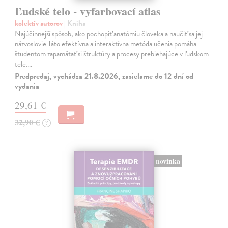
Ľudské telo - vyfarbovací atlas
kolektív autorov
| Kniha
Najúčinnejší spôsob, ako pochopiť anatómiu človeka a naučiť sa jej
názvoslovie Táto efektívna a interaktívna metóda učenia pomáha
študentom zapamätať si štruktúry a procesy prebiehajúce v ľudskom
tele.…
Predpredaj, vychádza 21.8.2026, zasielame do 12 dní od
vydania
29,61 €
32,90 €
?
novinka