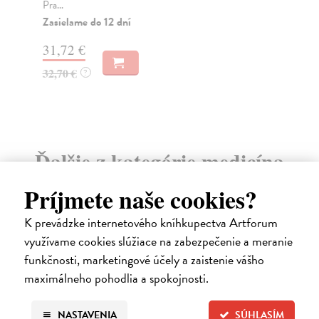
Pra...
Za
Zasielame do 12 dní
22
31,72 €
23
32,70 €
?
Ďalšie z kategórie medicína
Príjmete naše cookies?
na sklade
K prevádzke internetového kníhkupectva Artforum
využívame cookies slúžiace na zabezpečenie a meranie
funkčnosti, marketingové účely a zaistenie vášho
maximálneho pohodlia a spokojnosti.
NASTAVENIA
SÚHLASÍM