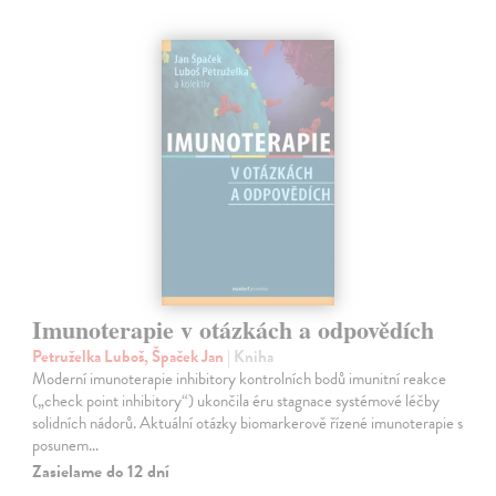
Imunoterapie v otázkách a odpovědích
Petruželka Luboš, Špaček Jan
| Kniha
Moderní imunoterapie inhibitory kontrolních bodů imunitní reakce
(„check point inhibitory“) ukončila éru stagnace systémové léčby
solidních nádorů. Aktuální otázky biomarkerově řízené imunoterapie s
posunem…
Zasielame do 12 dní