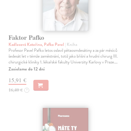
Faktor Pafko
Kadlecová Kateřina, Pafko Pavel
| Kniha
Profesor Pavel Pafko letos oslavil pětaosmdesátiny a za pár měsíců
šedesát let v témže zaměstnání, totiž jako břišní a hrudní chirurg III.
chirurgické kliniky 1. lékařské fakulty Univerzity Karlovy v Praze.…
Zasielame do 12 dní
15,91 €
16,40 €
?