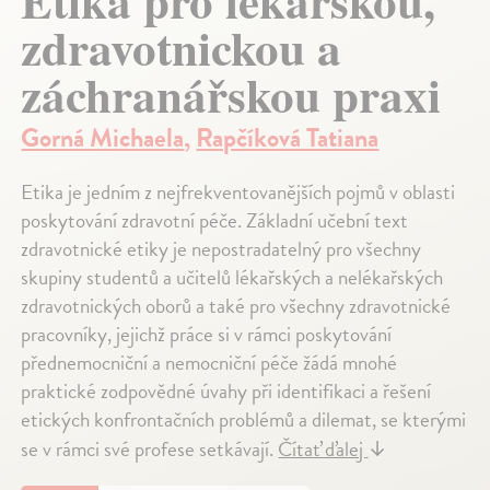
Etika pro lékařskou,
zdravotnickou a
záchranářskou praxi
Gorná Michaela
,
Rapčíková Tatiana
Etika je jedním z nejfrekventovanějších pojmů v oblasti
poskytování zdravotní péče. Základní učební text
zdravotnické etiky je nepostradatelný pro všechny
skupiny studentů a učitelů lékařských a nelékařských
zdravotnických oborů a také pro všechny zdravotnické
pracovníky, jejichž práce si v rámci poskytování
přednemocniční a nemocniční péče žádá mnohé
praktické zodpovědné úvahy při identifikaci a řešení
etických konfrontačních problémů a dilemat, se kterými
se v rámci své profese setkávají.
Čítať ďalej
↓