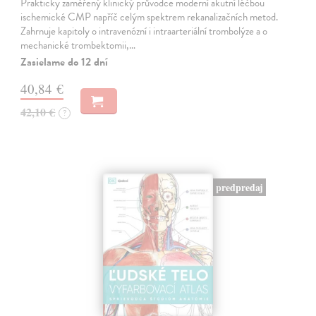
Prakticky zaměřený klinický průvodce moderní akutní léčbou
ischemické CMP napříč celým spektrem rekanalizačních metod.
Zahrnuje kapitoly o intravenózní i intraarteriální trombolýze a o
mechanické trombektomii,…
Zasielame do 12 dní
40,84 €
42,10 €
?
predpredaj