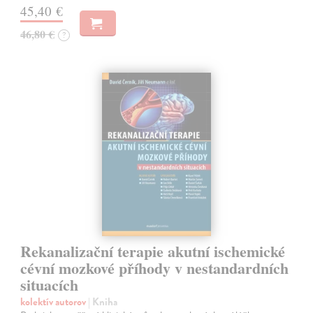
45,40 €
46,80 €
?
Rekanalizační terapie akutní ischemické
cévní mozkové příhody v nestandardních
situacích
kolektív autorov
| Kniha