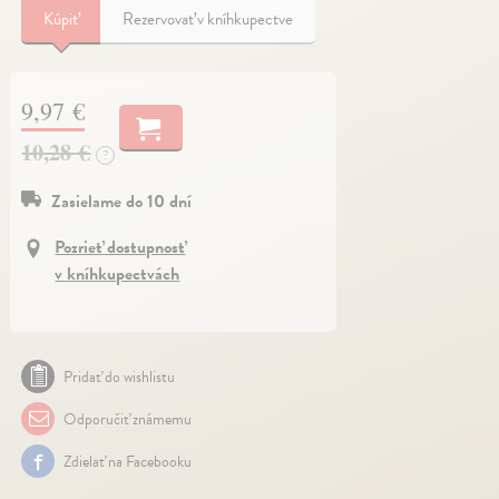
Kúpiť
Rezervovať v kníhkupectve
9,97 €
10,28 €
?
Zasielame do 10 dní
Pozrieť dostupnosť
v kníhkupectvách
Pridať do wishlistu
Odporučiť známemu
Zdielať na Facebooku