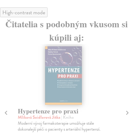
High-contrast mode
Čitatelia s podobným vkusom si
kúpili aj:
Hypertenze pro praxi
E
Mlíková Seidlerová Jitka
| Kniha
Há
Moderní vývoj farmakoterapie umožňuje stále
Dru
dokonalejší péči o pacienty s arteriální hypertenzí.
naš