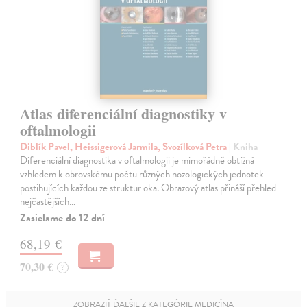
Atlas diferenciální diagnostiky v
oftalmologii
Diblík Pavel, Heissigerová Jarmila, Svozílková Petra
| Kniha
Diferenciální diagnostika v oftalmologii je mimořádně obtížná
vzhledem k obrovskému počtu různých nozologických jednotek
postihujících každou ze struktur oka. Obrazový atlas přináší přehled
nejčastějších…
Zasielame do 12 dní
68,19 €
70,30 €
?
ZOBRAZIŤ ĎALŠIE Z KATEGÓRIE MEDICÍNA