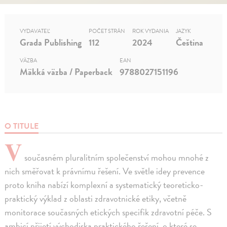
VYDAVATEĽ
POČET STRÁN
ROK VYDANIA
JAZYK
Grada Publishing
112
2024
Čeština
VÄZBA
EAN
Mäkká väzba / Paperback
9788027151196
O TITULE
V
současném pluralitním společenství mohou mnohé z
nich směřovat k právnímu řešení. Ve světle idey prevence
proto kniha nabízí komplexní a systematický teoreticko-
praktický výklad z oblasti zdravotnické etiky, včetně
monitorace současných etických specifik zdravotní péče. S
ambicí přijetí východiska praktického řešení, o které se