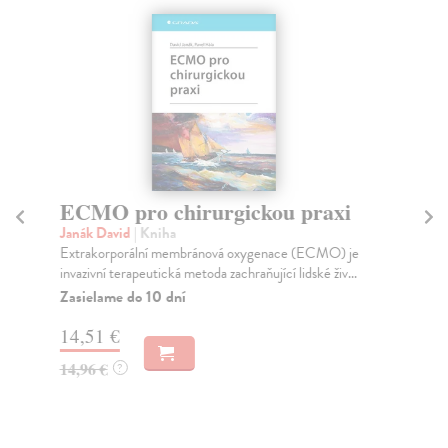
ECMO pro chirurgickou praxi
G
p
Janák David
| Kniha
Extrakorporální membránová oxygenace (ECMO) je
Če
invazivní terapeutická metoda zachraňující lidské živ...
Pře
dos
Zasielame do 10 dní
Za
14,51 €
16
14,96 €
?
16