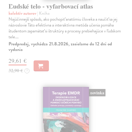
Ľudské telo - vyfarbovací atlas
kolektív autorov
| Kniha
Najúčinnejší spôsob, ako pochopiť anatómiu človeka a naučiť sa jej
názvoslovie Táto efektívna a interaktívna metóda učenia pomáha
študentom zapamätať si štruktúry a procesy prebiehajúce v ľudskom
tele.…
Predpredaj, vychádza 21.8.2026, zasielame do 12 dní od
vydania
29,61 €
32,90 €
?
novinka