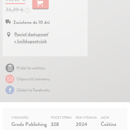
31,39 €
?
Zasielame do 10 dní
Pozrieť dostupnosť
v kníhkupectvách
Pridať do wishlistu
Odporučiť známemu
Zdielať na Facebooku
VYDAVATEĽ
POČET STRÁN
ROK VYDANIA
JAZYK
Grada Publishing
328
2024
Čeština