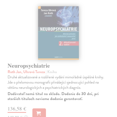
Neuropsychiatrie
Roth Jan, Uhrová Tereza
| Kniha
Druhé aktualizované a rozšířené vydání mimořádně úspěšné knihy.
Jde o přelomovou monografii přinášející sjednocující pohled na
většinu neurologických a psychiatrických diagnóz.
Dodávateľ nemá titul na sklade. Dodanie do 30 dní, pri
starších tituloch nevieme dodanie garantovať.
136,58 €