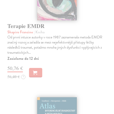
Terapie EMDR
Shapiro Francine
| Kniha
Od první intuice autorky v roce 1987 zaznamenala metoda EMDR
značný rozvoj a zařadila se mezi nejefektivnější přístupy léčby
následků traumat, potažmo mnoha jiných dysfunkcí vyplývajících z
traumatických…
Zasielame do 12 dní
50,76 €
56,40 €
?