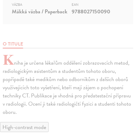
VÄZBA
EAN
Mäkká väzba / Paperback
9788027150090
O TITULE
K
niha je určena lékařům oddělení zobrazovacích metod,
radiologickým asistentům a studentům tohoto oboru,
popřípadě také medikům nebo odborníkům z dalších oborů
využívajících toto vyšetření, kteří mají zájem o pochopení
techniky CT. Publikace je vhodná pro předatestační přípravu
v radiologii. Ocení ji také radiologičtí fyzici a studenti tohoto
oboru.
High-contrast mode