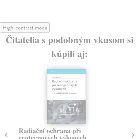
28,85 €
?
High-contrast mode
Čitatelia s podobným vkusom si
kúpili aj:
Radiační ochrana při
M
rentgenových výkonech
t