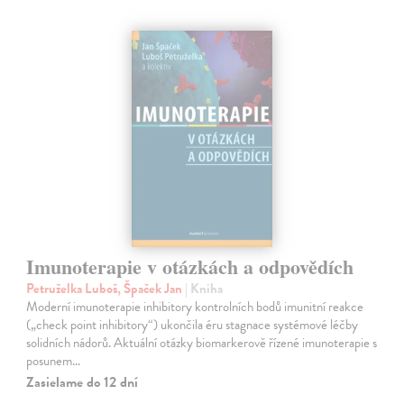
Imunoterapie v otázkách a odpovědích
Petruželka Luboš, Špaček Jan
| Kniha
Moderní imunoterapie inhibitory kontrolních bodů imunitní reakce
(„check point inhibitory“) ukončila éru stagnace systémové léčby
solidních nádorů. Aktuální otázky biomarkerově řízené imunoterapie s
posunem…
Zasielame do 12 dní