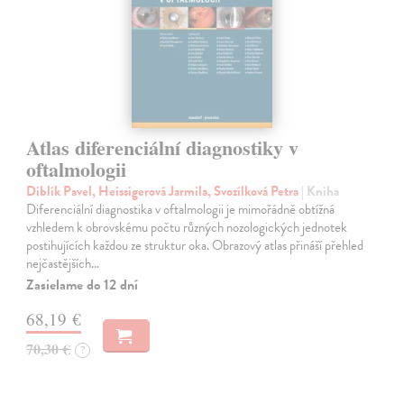
Atlas diferenciální diagnostiky v
oftalmologii
Diblík Pavel, Heissigerová Jarmila, Svozílková Petra
| Kniha
Diferenciální diagnostika v oftalmologii je mimořádně obtížná
vzhledem k obrovskému počtu různých nozologických jednotek
postihujících každou ze struktur oka. Obrazový atlas přináší přehled
nejčastějších…
Zasielame do 12 dní
68,19 €
70,30 €
?