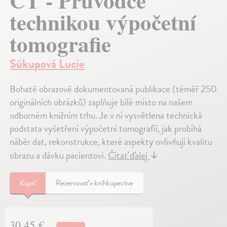
CT - Průvodce
technikou výpočetní
tomografie
Súkupová Lucie
Bohatě obrazově dokumentovaná publikace (téměř 250
originálních obrázků) zaplňuje bílé místo na našem
odborném knižním trhu. Je v ní vysvětlena technická
podstata vyšetření výpočetní tomografií, jak probíhá
náběr dat, rekonstrukce, které aspekty ovlivňují kvalitu
obrazu a dávku pacientovi.
Čítať ďalej
↓
Kúpiť
Rezervovať v kníhkupectve
30,45 €