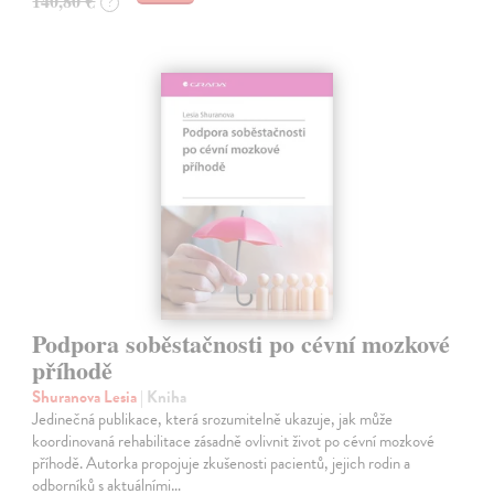
140,80 €
?
Podpora soběstačnosti po cévní mozkové
příhodě
Shuranova Lesia
| Kniha
Jedinečná publikace, která srozumitelně ukazuje, jak může
koordinovaná rehabilitace zásadně ovlivnit život po cévní mozkové
příhodě. Autorka propojuje zkušenosti pacientů, jejich rodin a
odborníků s aktuálními…