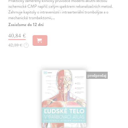
Prakticky zaměřený klinický průvodce moderní akutní léčbou
ischemické CMP napříč celým spektrem rekanalizačních metod.
Zahrnuje kapitoly o intravenózní i intraarteriální trombolýze a o
mechanické trombektomii,…
Zasielame do 12 dní
40,84 €
42,10 €
?
predpredaj