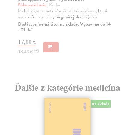
Súkupová Lucie
| Kniha
Ba
Praktická, schematická a přehledná publikace, která
Pub
vás seznámí s principy fungování jednotlivých př...
srd
Dodávateľ nemá titul na sklade. Vybavíme do 14
Za
- 21 dní
22
17,88 €
23
18,43 €
?
Ďalšie z kategórie medicína
na sklade