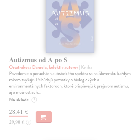
Autizmus od A po S
Ostatníková Daniela, kolektív autorov
| Kniha
Povedomie o poruchách autistického spektra sa na Slovensku každým
rokom zvyšuje. Pribúdajú poznatky o biologických a
environmentálnych faktoroch, ktoré prispievajú k prejavom autizmu,
aj o možnostiach…
Na sklade
?
28,41 €
29,90 €
?