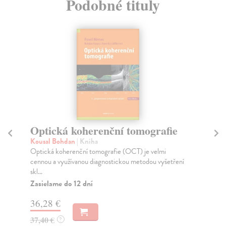
Podobné tituly
e
Praktický průvodce lékařskou
psychologií
Slezáčková Alena
| Kniha
ení
Jak komunikovat s pacientem v časovém tlaku,
emocích i náročných situacích? Tato kniha přináší
prak...
Zasielame do 10 dní
27,98 €