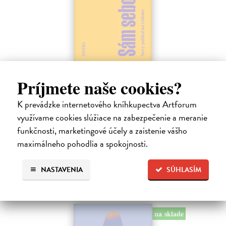
Sám sebou
Príjmete naše cookies?
Seth Anil
| Kniha
Být sám sebou není tak jednoduché, jak se zdá. V mozku každého z
K prevádzke internetového kníhkupectva Artforum
nás pracují společně miliardy neuronů a vytvářejí naše vědomé
využívame cookies slúžiace na zabezpečenie a meranie
zkušenosti.
Na sklade
funkčnosti, marketingové účely a zaistenie vášho
?
maximálneho pohodlia a spokojnosti.
21,47 €
22,60 €
?
NASTAVENIA
SÚHLASÍM
na sklade