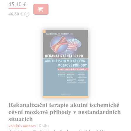
45,40 €
46,80 €
?
Rekanalizační terapie akutní ischemické
cévní mozkové příhody v nestandardních
situacích
kolektív autorov
| Kniha